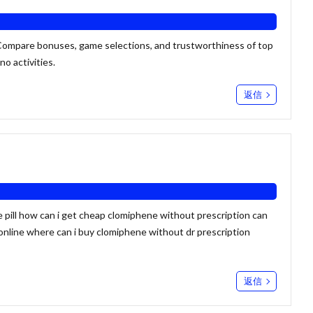
 Compare bonuses, game selections, and trustworthiness of top
no activities
.
返信
e pill how can i get cheap clomiphene without prescription
can
online where can i buy clomiphene without dr prescription
返信