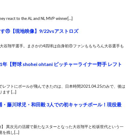
they react to the AL and NL MVP winner[…]
す😠【現地映像】9/22vsアストロズ
した大谷翔平選手。まさかの4四球は自身初😠ファンももちろん大谷選手も
年【野球 shohei ohtani ピッチャーライナー野手 レフト
フトにボールが飛んできたのは、日本時間2021.04.25のみで、後は
す […]
輔・藤川球児・和田毅 3人での初キャッチボール！現役最
夜9時】 異次元の活躍で新たなスターとなった大谷翔平と松坂世代という一
を残し[…]