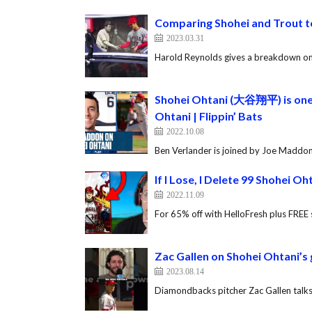
Comparing Shohei and Trout to
2023.03.31
Harold Reynolds gives a breakdown on
Shohei Ohtani (大谷翔平) is one 
Ohtani | Flippin’ Bats
2022.10.08
Ben Verlander is joined by Joe Maddon
If I Lose, I Delete 99 Shohei Oh
2022.11.09
For 65% off with HelloFresh plus FRE
Zac Gallen on Shohei Ohtani’s
2023.08.14
Diamondbacks pitcher Zac Gallen talks