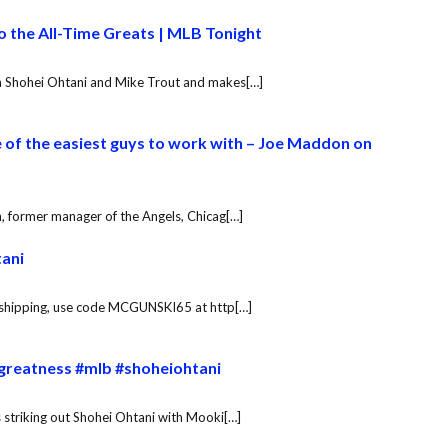
 the All-Time Greats | MLB Tonight
 Shohei Ohtani and Mike Trout and makes[…]
of the easiest guys to work with – Joe Maddon on
, former manager of the Angels, Chicag[…]
tani
E shipping, use code MCGUNSKI65 at http[…]
 greatness #mlb #shoheiohtani
 striking out Shohei Ohtani with Mooki[…]