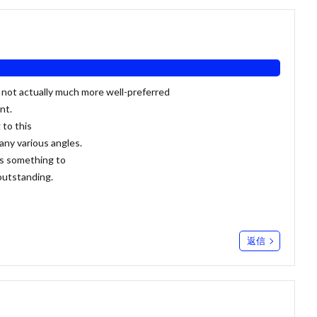
 not actually much more well-preferred
nt.
 to this
any various angles.
 is something to
 outstanding.
返信