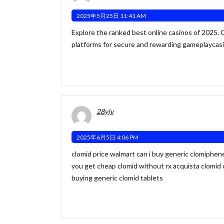
2025年5月25日 11:41 AM
Explore the ranked best online casinos of 2025.
platforms for secure and rewarding gameplay
casi
28yjv
2025年6月5日 4:06 PM
clomid price walmart can i buy generic clomiphen
you get cheap clomid without rx
acquista clomid 
buying generic clomid tablets