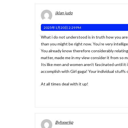
iklan judo
2025年1月20日 2:29 PM
What i do not understood is in truth how you are
than you might be right now. You’re very intellige
You already know therefore considerably relating
matter, made me in my view consider it from so m
Its like men and women aren’t fascinated until it
accomplish with Girl gaga! Your individual stuffs
At all times deal with it up!
Byhxwrkp