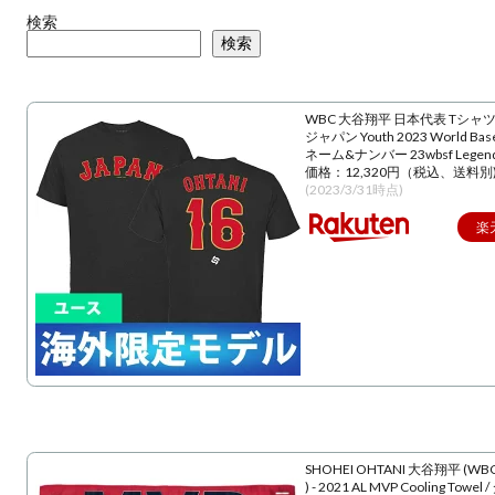
検索
検索
WBC 大谷翔平 日本代表 Tシャツ
ジャパン Youth 2023 World Baseba
ネーム&ナンバー 23wbsf Lege
価格：12,320円（税込、送料別
(2023/3/31時点)
楽
SHOHEI OHTANI 大谷翔平 (WBC
) - 2021 AL MVP Cooling Towe