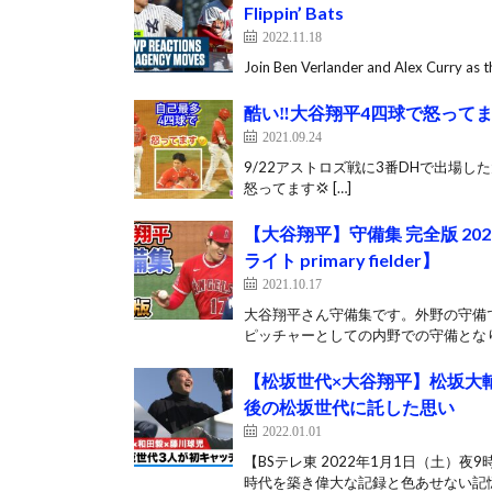
Flippin’ Bats
2022.11.18
Join Ben Verlander and Alex Curry as 
酷い‼️大谷翔平4四球で怒ってま
2021.09.24
9/22アストロズ戦に3番DHで出場
怒ってます💢 […]
【大谷翔平】守備集 完全版 2021
ライト primary fielder】
2021.10.17
大谷翔平さん守備集です。外野の守備でレ
ピッチャーとしての内野での守備となりま
【松坂世代×大谷翔平】松坂大
後の松坂世代に託した思い
2022.01.01
【BSテレ東 2022年1月1日（土）
時代を築き偉大な記録と色あせない記憶