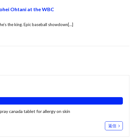
hohei Ohtani at the WBC
he’s the king. Epic baseball showdown[…]
spray canada
tablet for allergy on skin
返信