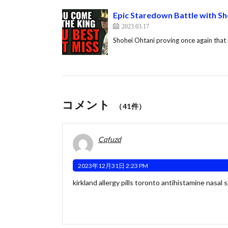
Epic Staredown Battle with S
2023.03.17
Shohei Ohtani proving once again that 
コメント
（41件）
Cqfuzd
2023年12月31日 2:23 PM
kirkland allergy pills toronto
antihistamine nasal 