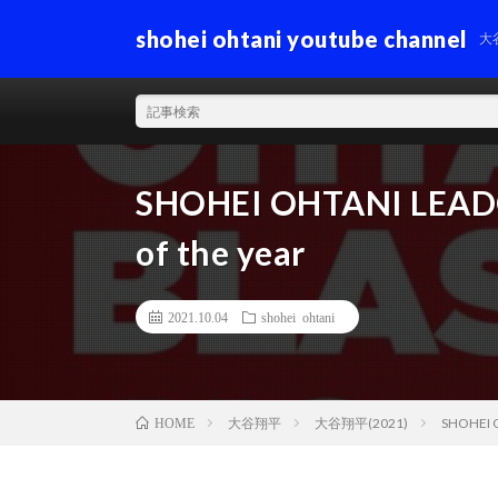
shohei ohtani youtube channel
大
SHOHEI OHTANI LEADO
of the year
2021.10.04
shohei ohtani
大谷翔平
大谷翔平(2021)
SHOHEI O
HOME