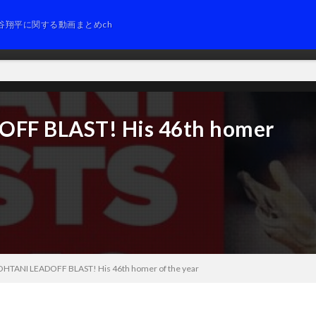
谷翔平に関する動画まとめch
FF BLAST! His 46th homer
HTANI LEADOFF BLAST! His 46th homer of the year