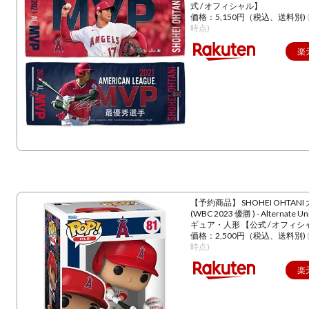
式 / オフィシャル】
価格：5,150円（税込、送料別)
時点)
楽
【予約商品】 SHOHEI OHTANI
(WBC 2023 優勝 ) - Alternate U
ギュア・人形 【公式 / オフィシ
価格：2,500円（税込、送料別)
時点)
楽