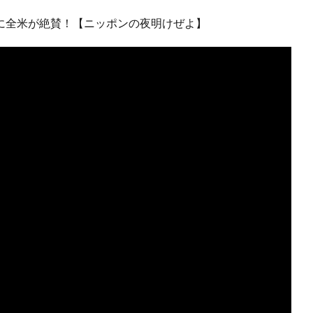
に全米が絶賛！【ニッポンの夜明けぜよ】