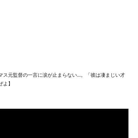
マス元監督の一言に涙が止まらない…。「彼は凄まじい才
ぜよ】