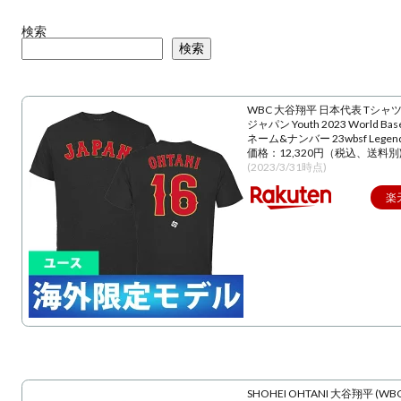
検索
検索
WBC 大谷翔平 日本代表 Tシャツ
ジャパン Youth 2023 World Baseba
ネーム&ナンバー 23wbsf Lege
価格：12,320円（税込、送料別
(2023/3/31時点)
楽
SHOHEI OHTANI 大谷翔平 (WBC