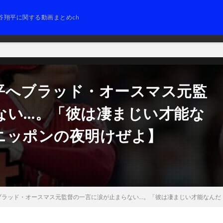
谷翔平に関する動画まとめch
平へブラッド・オースマス元監
ない…。「彼は凄まじい才能な
ニッポンの夜明けぜよ】
ブラッド・オースマス元監督の一言に涙が止まらない…。「彼は凄まじい才能なんだ