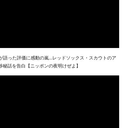
部が語った評価に感動の嵐…レッドソックス・スカウトのア
渉秘話を告白【ニッポンの夜明けぜよ】