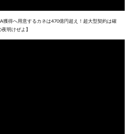
A獲得へ用意するカネは470億円超え！超大型契約は確
の夜明けぜよ】