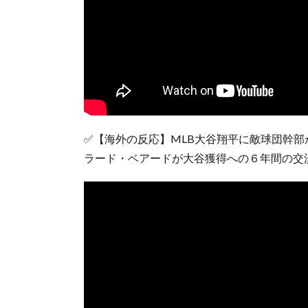
✅【海外の反応】MLB大谷翔平に敵球団幹
ラード・ベアードが大谷獲得への６年間の交