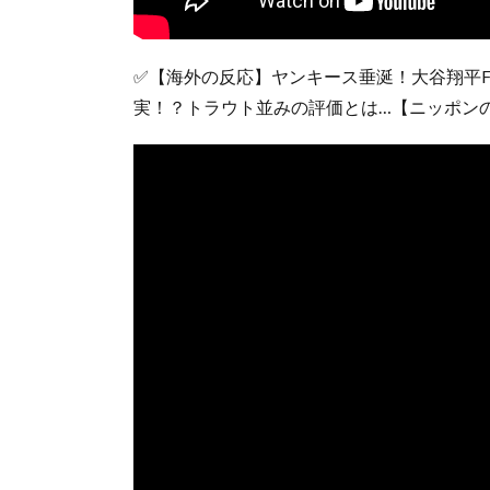
✅【海外の反応】ヤンキース垂涎！大谷翔平F
実！？トラウト並みの評価とは…【ニッポン