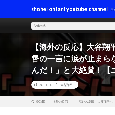
shohei ohtani youtube channel
大
【海外の反応】大谷翔
督の一言に涙が止まら
んだ！」と大絶賛！【
2021.11.17
大谷翔平
海外の反応
【海外の反応】大谷翔平へ
HOME