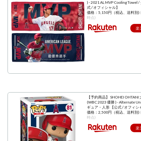
) - 2021 AL MVP Cooling Towe
式 / オフィシャル】
価格：5,150円（税込、送料別)
時点)
楽
【予約商品】 SHOHEI OHTANI
(WBC 2023 優勝 ) - Alternate U
ギュア・人形 【公式 / オフィシ
価格：2,500円（税込、送料別)
時点)
楽