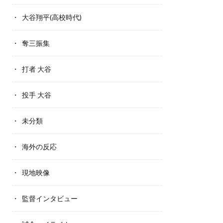
大谷翔平(高校時代)
奪三振集
打者 大谷
投手 大谷
未分類
海外の反応
現地映像
監督インタビュー