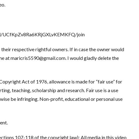
eo.
nel/UCfKpZv8Ra6KRjGXLvKEMKFQ/join
 their respective rightful owners. If in case the owner would
 me at maricris5590@gmail.com. I would gladly delete the
opyright Act of 1976, allowance is made for “fair use” for
ing, teaching, scholarship and research. Fair use is a use
wise be infringing. Non-profit, educational or personal use
ent.
ions 107-118 of the copyright law): All media in this video