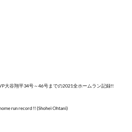
翔平】満票MVP大谷翔平34号～46号までの2021全ホームラン記録!!
home run record !! (Shohei Ohtani)