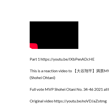
Part 1 https://youtu.be/IXbPenADcHE
This is a reaction video to 【大谷
(Shohei Ohtani)
Full vote MVP Shohei Otani No. 34-46 2021 all 
Original video https://youtu.be/noVDJaZotmg