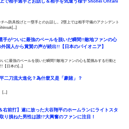
相手選手とお話し＆相手を気遣う様子 Shohei Ohtani
ーチへ防具投げと一塁手とのお話し。2塁上では相手守備のアクシデント
suk[…]
選手がついに最強のベールを脱いだ瞬間!!敵地ファンの心
の外国人から賞賛の声が続出!!【日本のパイオニア】
ついに最強のベールを脱いだ瞬間!!敵地ファンの心も鷲掴みする行動と
【日本の[…]
平二刀流大進化？為什麼又是「豪賭」？
[…]
号＆右前打】遂に放った大谷翔平のホームランにライトスタ
取り損ねた男性は誰!?大興奮のファンに注目！