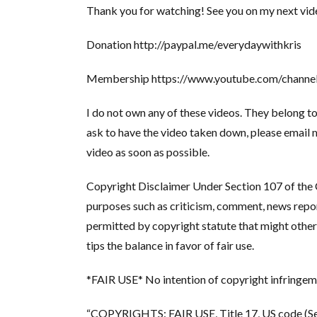
Thank you for watching! See you on my next vid
Donation http://paypal.me/everydaywithkris
Membership https://www.youtube.com/chan
I do not own any of these videos. They belong to
ask to have the video taken down, please email
video as soon as possible.
Copyright Disclaimer Under Section 107 of the C
purposes such as criticism, comment, news report
permitted by copyright statute that might other
tips the balance in favor of fair use.
*FAIR USE* No intention of copyright infringem
“COPYRIGHTS: FAIR USE, Title 17, US code (Sect