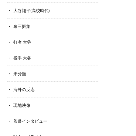
大谷翔平(高校時代)
奪三振集
打者 大谷
投手 大谷
未分類
海外の反応
現地映像
監督インタビュー