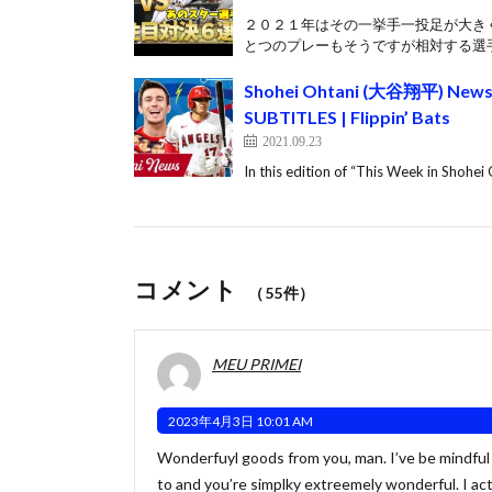
２０２１年はその一挙手一投足が大き
とつのプレーもそうですが相対する選手
Shohei Ohtani (大谷翔平) News: 
SUBTITLES | Flippin’ Bats
2021.09.23
In this edition of “This Week in Shohe
コメント
（55件）
MEU PRIMEI
2023年4月3日 10:01 AM
Wonderfuyl goods from you, man. I’ve be mindful y
to and you’re simplky extreemely wonderful. I act