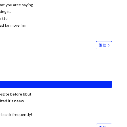
what you aree saying
ing it.
e tto
ead far more frm
返信
bszite before bbut
ized it’s neew
g bazck frequently!