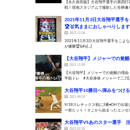
【永久保存版】大谷翔平選手の第四打席を
戦！現地スタジアムで撮影した生映像を
2021年11月3日大谷翔平選
🏆🥇気ままにおしゃべりします
2021.11.04
2021年11月3日大谷翔平選手をこ
が優勝🏆&#x[…]
【大谷翔平】メジャーでの覚醒
2021.11.09
【大谷翔平】メジャーでの覚醒の理由！？ 
平筋トレ #大谷身体 メジャーで二刀[…
大谷翔平10勝目へ弾みをつける最
2021.09.20
9/18スレチックス戦に3番•DHで
ー前ヒット！そこから始まったエンゼル
大谷翔平VSあのスター選手 
2022.02.26