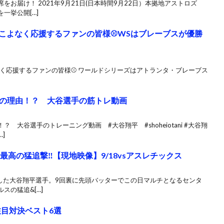
お届け！ 2021年9月21日(日本時間9月22日）本拠地アストロズ
一挙公開[…]
手をこよなく応援するファンの皆様⚾WSはブレーブスが優勝
よなく応援するファンの皆様⚾ ワールドシリーズはアトランタ・ブレーブス
の理由！？ 大谷選手の筋トレ動画
大谷選手のトレーニング動画 #大谷翔平 #shoheiotani #大谷翔
]
高の猛追撃‼️【現地映像】9/18vsアスレチックス
出場した大谷翔平選手。9回裏に先頭バッターでこの日マルチとなるセンタ
スの猛追&[…]
注目対決ベスト6選