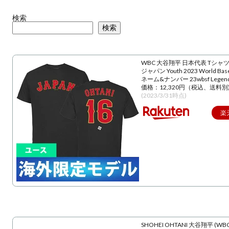
検索
検索
WBC 大谷翔平 日本代表 Tシャツ
ジャパン Youth 2023 World Baseba
ネーム&ナンバー 23wbsf Lege
価格：12,320円（税込、送料別
(2023/3/31時点)
楽
SHOHEI OHTANI 大谷翔平 (WBC