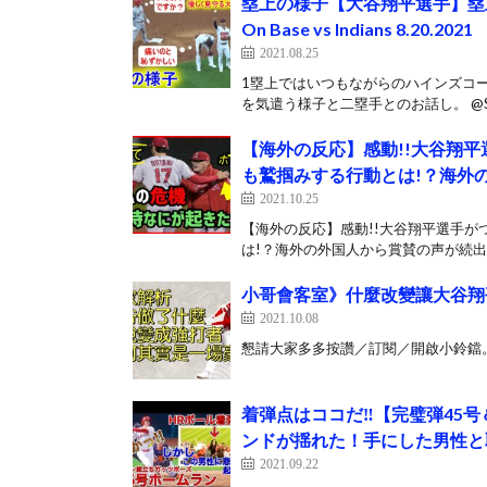
塁上の様子【大谷翔平選手】塁上で
On Base vs Indians 8.20.2021
2021.08.25
1塁上ではいつもながらのハインズコ
を気遣う様子と二塁手とのお話し。 @Shin
【海外の反応】感動!!大谷翔平
も鷲掴みする行動とは!？海外
2021.10.25
【海外の反応】感動!!大谷翔平選手が
は!？海外の外国人から賞賛の声が続出!!
小哥會客室》什麼改變讓大谷翔
2021.10.08
懇請大家多多按讚／訂閱／開啟小鈴鐺。
着弾点はココだ‼【完璧弾45
ンドが揺れた！手にした男性と
2021.09.22