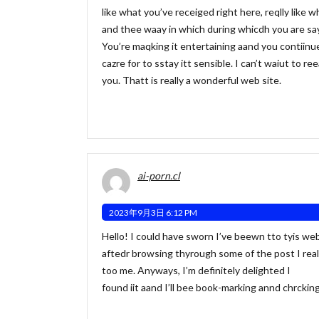
like what you’ve receiged right here, reqlly like 
and thee waay in which during whicdh you are say
You’re maqking it entertaining aand you contiinu
cazre for to sstay itt sensible. I can’t waiut to re
you. Thatt is really a wonderful web site.
ai-porn.cl
2023年9月3日 6:12 PM
Hello! I could have sworn I’ve beewn tto tyis we
aftedr browsing thyrough some of the post I real
too me. Anyways, I’m definitely delighted I
found iit aand I’ll bee book-marking annd chrckin