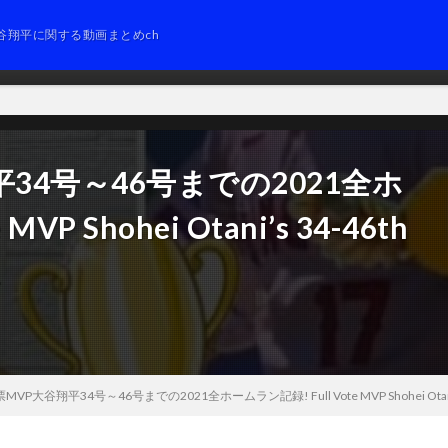
谷翔平に関する動画まとめch
翔平34号～46号までの2021全ホ
VP Shohei Otani’s 34-46th
1
満票MVP大谷翔平34号～46号までの2021全ホームラン記録! Full Vote MVP Shohei Otani’s 