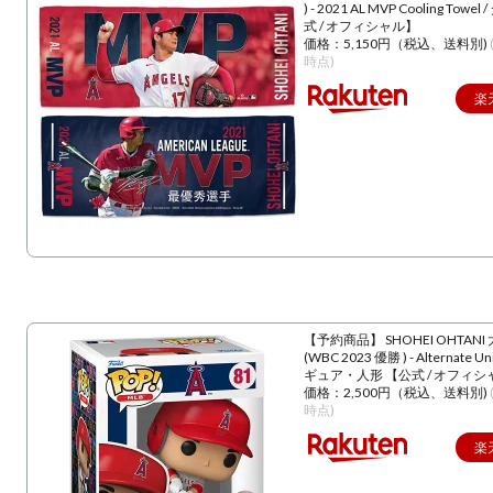
) - 2021 AL MVP Cooling Towe
式 / オフィシャル】
価格：5,150円（税込、送料別)
時点)
楽
【予約商品】 SHOHEI OHTANI
(WBC 2023 優勝 ) - Alternate U
ギュア・人形 【公式 / オフィシ
価格：2,500円（税込、送料別)
時点)
楽