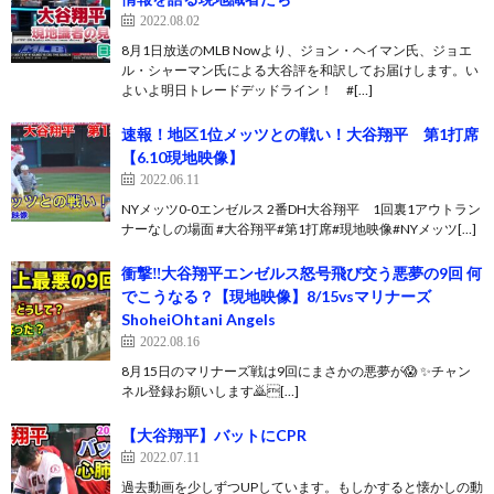
2022.08.02
8月1日放送のMLB Nowより、ジョン・ヘイマン氏、ジョエ
ル・シャーマン氏による大谷評を和訳してお届けします。い
よいよ明日トレードデッドライン！ #[…]
速報！地区1位メッツとの戦い！大谷翔平 第1打席
【6.10現地映像】
2022.06.11
NYメッツ0-0エンゼルス 2番DH大谷翔平 1回裏1アウトラン
ナーなしの場面 #大谷翔平#第1打席#現地映像#NYメッツ[…]
衝撃‼️大谷翔平エンゼルス怒号飛び交う悪夢の9回 何
でこうなる？【現地映像】8/15vsマリナーズ
ShoheiOhtani Angels
2022.08.16
8月15日のマリナーズ戦は9回にまさかの悪夢が😱 ✨チャン
ネル登録お願いします🙇‍[…]
【大谷翔平】バットにCPR
2022.07.11
過去動画を少しずつUPしています。もしかすると懐かしの動