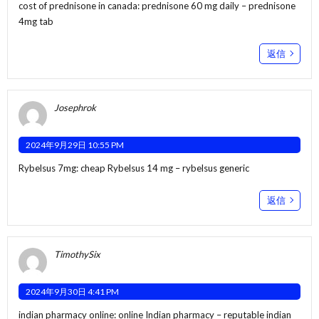
cost of prednisone in canada:
prednisone 60 mg daily
– prednisone
4mg tab
返信
Josephrok
2024年9月29日 10:55 PM
Rybelsus 7mg:
cheap Rybelsus 14 mg
– rybelsus generic
返信
TimothySix
2024年9月30日 4:41 PM
indian pharmacy online:
online Indian pharmacy
– reputable indian