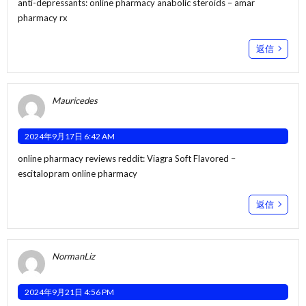
anti-depressants:
online pharmacy anabolic steroids
– amar
pharmacy rx
返信
Mauricedes
2024年9月17日 6:42 AM
online pharmacy reviews reddit:
Viagra Soft Flavored
–
escitalopram online pharmacy
返信
NormanLiz
2024年9月21日 4:56 PM