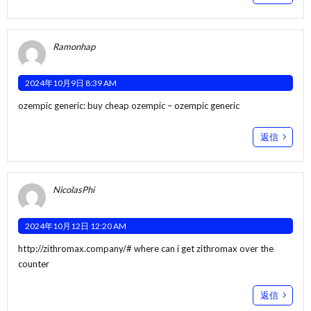
Ramonhap
2024年10月9日 8:39 AM
ozempic generic:
buy cheap ozempic
– ozempic generic
返信
NicolasPhi
2024年10月12日 12:20 AM
http://zithromax.company/#
where can i get zithromax over the
counter
返信