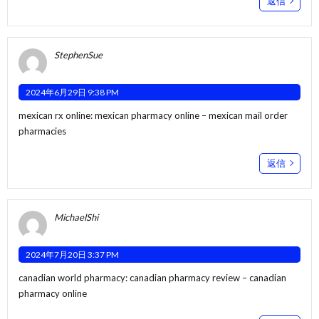
返信
StephenSue
2024年6月29日 9:38 PM
mexican rx online:
mexican pharmacy online
– mexican mail order
pharmacies
返信
MichaelShi
2024年7月20日 3:37 PM
canadian world pharmacy:
canadian pharmacy review
– canadian
pharmacy online