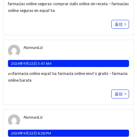
farmacias online seguras:
comprar cialis online sin receta
– farmacias
online seguras en espaГ±a
返信
NormanLiz
2024年9月22日 5:47 AM
п»їfarmacia online espaГ±a:
farmacia online envГ­o gratis
– farmacia
online barata
返信
NormanLiz
2024年9月22日 8:28 PM