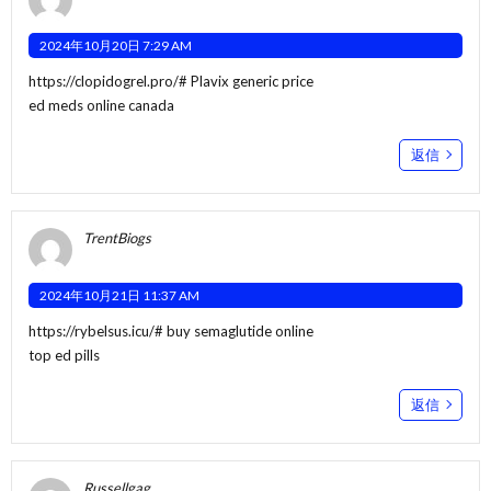
2024年10月20日 7:29 AM
https://clopidogrel.pro/#
Plavix generic price
ed meds online canada
返信
TrentBiogs
2024年10月21日 11:37 AM
https://rybelsus.icu/#
buy semaglutide online
top ed pills
返信
Russellgag