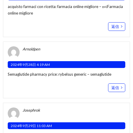
acquisto farmaci con ricetta:
farmacia online migliore
– п»їFarmacia
online migliore
返信
Arnoldpen
2024年9月28日 4:19 AM
Semaglutide pharmacy price:
rybelsus generic
– semaglutide
返信
Josephrok
2024年9月29日 11:03 AM