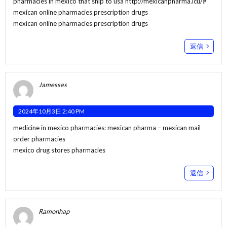
pharmacies in mexico that ship to usa
http://mexicanpharma.icu/#
mexican online pharmacies prescription drugs
mexican online pharmacies prescription drugs
返信
Jamesses
2024年10月3日 2:40 PM
medicine in mexico pharmacies:
mexican pharma
– mexican mail
order pharmacies
mexico drug stores pharmacies
返信
Ramonhap