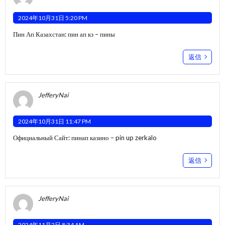
2024年10月31日 5:20 PM
Пин Ап Казахстан:
пин ап кз
– пины
返信
JefferyNai
2024年10月31日 11:47 PM
Официальный Сайт:
пинап казино
– pin up zerkalo
返信
JefferyNai
2024年11月2日 8:34 AM