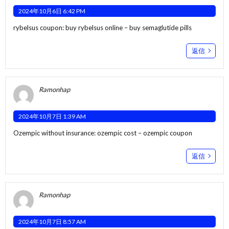
2024年10月6日 6:42 PM
rybelsus coupon:
buy rybelsus online
– buy semaglutide pills
返信
Ramonhap
2024年10月7日 1:39 AM
Ozempic without insurance:
ozempic cost
– ozempic coupon
返信
Ramonhap
2024年10月7日 8:57 AM