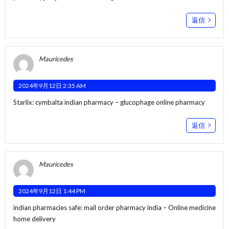
返信
Mauricedes
2024年9月12日 2:35 AM
Starlix:
cymbalta indian pharmacy
– glucophage online pharmacy
返信
Mauricedes
2024年9月12日 1:44 PM
indian pharmacies safe:
mail order pharmacy india
– Online medicine
home delivery