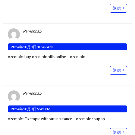
返信
Ramonhap
2024年10月8日 10:49 AM
ozempic:
buy ozempic pills online
– ozempic
返信
Ramonhap
2024年10月8日 9:45 PM
ozempic:
Ozempic without insurance
– ozempic coupon
返信