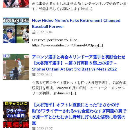
画に出会えるかもしれません 新しいチャンネルで始めていま
す。登録よろしくお願いします http[…]
How Hideo Nomo’s Fake Retirement Changed
Baseball Forever
2022.07.04
Creator: SportStorm YouTube –
https://www.youtube.com/channel/UCIpjgy[…]
アロンソ選手と再会＆リンドーア選手と初顔合わせ
【大谷翔平選手】～第３打席目＆塁上の様子～
Shohei Ohtani At Bat 3rd Batt vs Mets 2022
2022.06.11
♢第３打席♢ライト前ヒットを打つ大谷翔平選手。７試合連
続安打を達成。 2022年６月10日対ニューヨーク・メッツ シ
リーズ初戦。 @Shinsuke […]
【大谷翔平】オフトレ直後にとった”まさかの行
動”がフライデーされるwお金使わなすぎ問題の裏で
水原一平とひたむきに野球に打ち込む姿勢に称賛の
嵐
2022.12.27