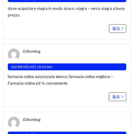
dove acquistare viagra in modo sicuro:
viagra
– cerco viagra a buon
prezzo
返信
Edisonbug
2024年9月24日 10:50 AM
farmacie online autorizzate elenco:
farmacia online migliore
–
Farmacia online piГ№ conveniente
返信
Edisonbug