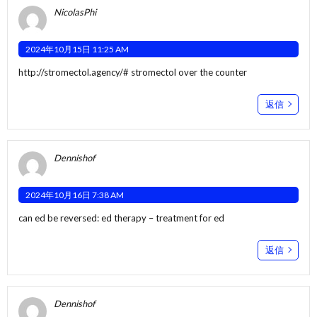
NicolasPhi
2024年10月15日 11:25 AM
http://stromectol.agency/#
stromectol over the counter
返信
Dennishof
2024年10月16日 7:38 AM
can ed be reversed:
ed therapy
– treatment for ed
返信
Dennishof