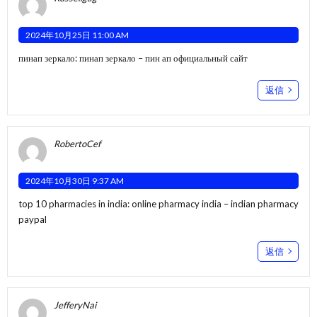
2024年10月25日 11:00 AM
пинап зеркало:
пинап зеркало
– пин ап официальный сайт
返信
RobertoCef
2024年10月30日 9:37 AM
top 10 pharmacies in india:
online pharmacy india
– indian pharmacy
paypal
返信
JefferyNai