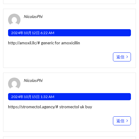
NicolasPhi
2024年10月12日 6:22 AM
http://amoxil.llc/#
generic for amoxicillin
返信
NicolasPhi
2024年10月15日 1:32 AM
https://stromectol.agency/#
stromectol uk buy
返信