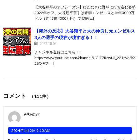
【大谷翔平のオフシーズン】ひたむきに野球に打ち込む姿勢
2022年オフ、大谷翔平選手は来季エンゼルスと単年3000万
ドル（約43億4000万円）で契約[…]
【海外の反応】大谷翔平と大の仲良し元エンゼルス
3人の選手の現在が凄すぎる！！
2022.10.04
チャンネル登録はこちら ↓↓↓
https://www.youtube.com/channel/UCJT7Rcwf4i_221pVeSbX
58Q ■フ[…]
コメント
（111件）
Mkymyr
2024年1月2日 9:10 AM