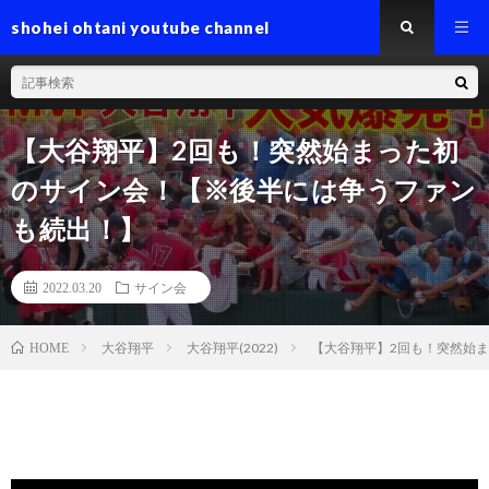
shohei ohtani youtube channel
【大谷翔平】2回も！突然始まった初
のサイン会！【※後半には争うファン
も続出！】
2022.03.20
サイン会
大谷翔平
大谷翔平(2022)
【大谷翔平】2回も！突然始
HOME