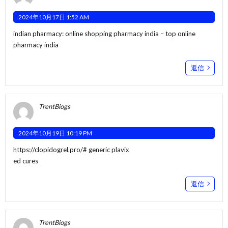
2024年10月17日 1:52 AM
indian pharmacy:
online shopping pharmacy india
– top online
pharmacy india
返信
TrentBiogs
2024年10月19日 10:19 PM
https://clopidogrel.pro/#
generic plavix
ed cures
返信
TrentBiogs