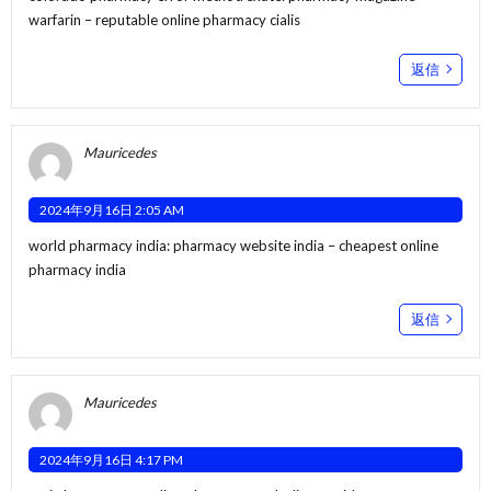
warfarin
– reputable online pharmacy cialis
返信
Mauricedes
2024年9月16日 2:05 AM
world pharmacy india:
pharmacy website india
– cheapest online
pharmacy india
返信
Mauricedes
2024年9月16日 4:17 PM