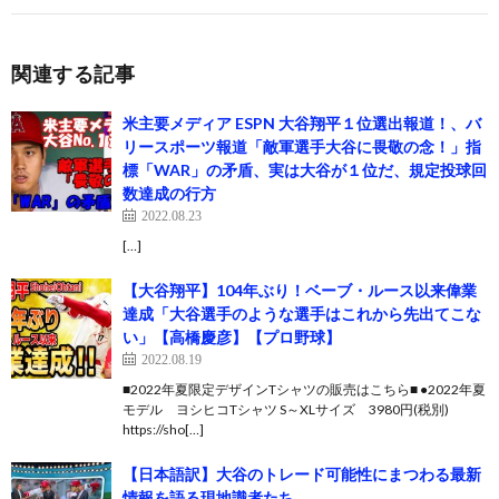
関連する記事
米主要メディア ESPN 大谷翔平１位選出報道！、バ
リースポーツ報道「敵軍選手大谷に畏敬の念！」指
標「WAR」の矛盾、実は大谷が１位だ、規定投球回
数達成の行方
2022.08.23
[…]
【大谷翔平】104年ぶり！ベーブ・ルース以来偉業
達成「大谷選手のような選手はこれから先出てこな
い」【高橋慶彦】【プロ野球】
2022.08.19
■2022年夏限定デザインTシャツの販売はこちら■ ●2022年夏
モデル ヨシヒコTシャツ S～XLサイズ 3980円(税別)
https://sho[…]
【日本語訳】大谷のトレード可能性にまつわる最新
情報を語る現地識者たち