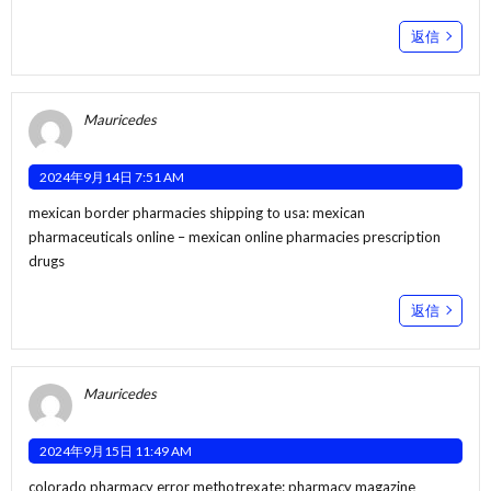
返信
Mauricedes
2024年9月14日 7:51 AM
mexican border pharmacies shipping to usa:
mexican
pharmaceuticals online
– mexican online pharmacies prescription
drugs
返信
Mauricedes
2024年9月15日 11:49 AM
colorado pharmacy error methotrexate:
pharmacy magazine