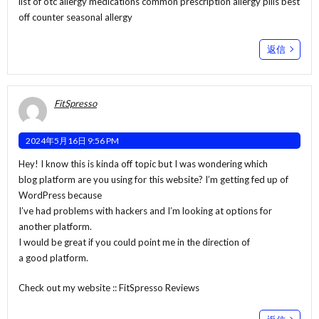
list of otc allergy medications
common prescription allergy pills
best
off counter seasonal allergy
返信
FitSpresso
2024年5月16日 9:56 PM
Hey! I know this is kinda off topic but I was wondering which
blog platform are you using for this website? I’m getting fed up of
WordPress because
I’ve had problems with hackers and I’m looking at options for
another platform.
I would be great if you could point me in the direction of
a good platform.
Check out my website ::
FitSpresso Reviews