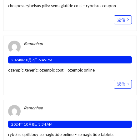
cheapest rybelsus pills:
semaglutide cost
– rybelsus coupon
返信
Ramonhap
2024年10月7日 6:45 PM
ozempic generic:
ozempic cost
– ozempic online
返信
Ramonhap
2024年10月8日 3:34 AM
rybelsus pill:
buy semaglutide online
– semaglutide tablets