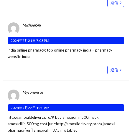
返信
MichaelShi
2024年7月21日 7:08 PM
india online pharmacy:
top online pharmacy india
– pharmacy
website india
返信
Myronensus
2024年7月22日 1:20 AM
http://amoxildelivery.pro/#
buy amoxicillin 500mg uk
amoxicillin 500mg cost [url=http://amoxildelivery.pro/#]amoxil
pharmacy[/url] amoxicillin 875 mg tablet