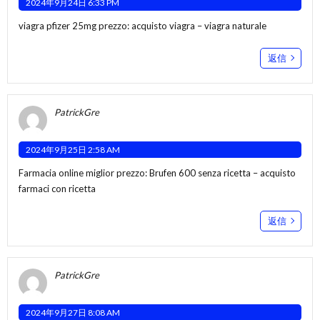
2024年9月24日 6:33 PM
viagra pfizer 25mg prezzo:
acquisto viagra
– viagra naturale
返信
PatrickGre
2024年9月25日 2:58 AM
Farmacia online miglior prezzo:
Brufen 600 senza ricetta
– acquisto
farmaci con ricetta
返信
PatrickGre
2024年9月27日 8:08 AM