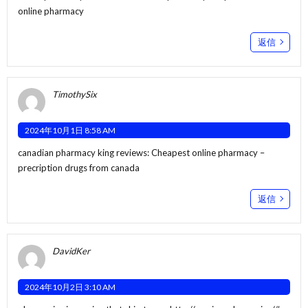
online pharmacy
返信
TimothySix
2024年10月1日 8:58 AM
canadian pharmacy king reviews:
Cheapest online pharmacy
–
precription drugs from canada
返信
DavidKer
2024年10月2日 3:10 AM