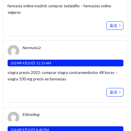
farmacia online madrid:
comprar tadalafilo
– farmacias online
seguras
返信
NormanLiz
2024年9月23日 11:15 AM
viagra precio 2022:
comprar viagra contrareembolso 48 horas
–
viagra 100 mg precio en farmacias
返信
Edisonbug
2024年9月23日 8:42 PM