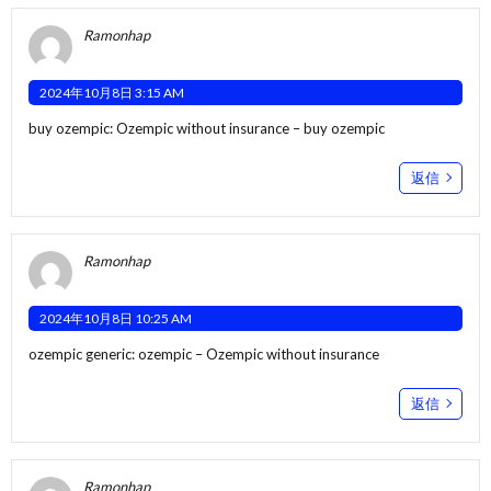
Ramonhap
2024年10月8日 3:15 AM
buy ozempic:
Ozempic without insurance
– buy ozempic
返信
Ramonhap
2024年10月8日 10:25 AM
ozempic generic:
ozempic
– Ozempic without insurance
返信
Ramonhap