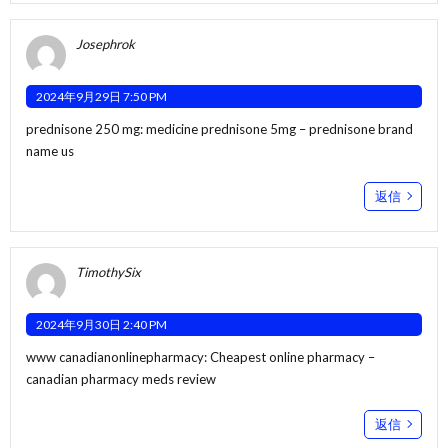
Josephrok
2024年9月29日 7:50 PM
prednisone 250 mg:
medicine prednisone 5mg
– prednisone brand
name us
返信
TimothySix
2024年9月30日 2:40 PM
www canadianonlinepharmacy:
Cheapest online pharmacy
–
canadian pharmacy meds review
返信