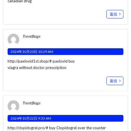
canadian drug
返信
TrentBiogs
2024年10月20日 10:29 AM
http://paxlovid1st.shop/#
paxlovid buy
viagra without doctor prescription
返信
TrentBiogs
2024年10月22日 9:35 AM
http://clopidogrel.pro/#
buy Clopidogrel over the counter