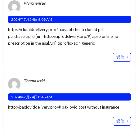
Myronensus
2024年7月24日 6:09 AM
https://clomiddelivery.pro/#
cost of cheap clomid pill
purchase cipro [url=http://ciprodelivery.pro/#]cipro online no
prescription in the usa[/url] ciprofloxacin generic
返信
Thomascrid
2024年7月24日 8:48 AM
http://paxloviddelivery.pro/#
paxlovid cost without insurance
返信