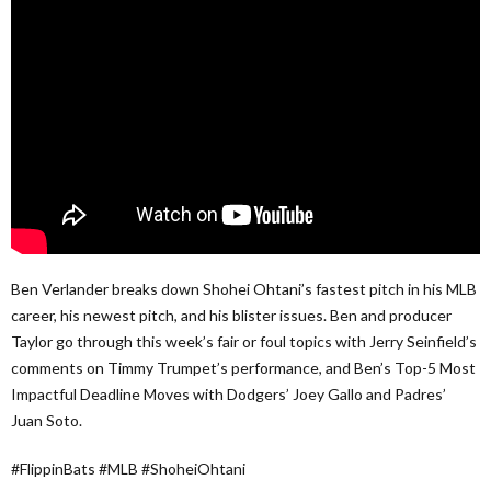
Ben Verlander breaks down Shohei Ohtani’s fastest pitch in his MLB
career, his newest pitch, and his blister issues. Ben and producer
Taylor go through this week’s fair or foul topics with Jerry Seinfield’s
comments on Timmy Trumpet’s performance, and Ben’s Top-5 Most
Impactful Deadline Moves with Dodgers’ Joey Gallo and Padres’
Juan Soto.
#FlippinBats #MLB #ShoheiOhtani