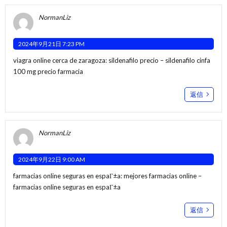
NormanLiz
2024年9月21日 7:23 PM
viagra online cerca de zaragoza:
sildenafilo precio
– sildenafilo cinfa
100 mg precio farmacia
返信
NormanLiz
2024年9月22日 9:00 AM
farmacias online seguras en espaГ±a:
mejores farmacias online
–
farmacias online seguras en espaГ±a
返信