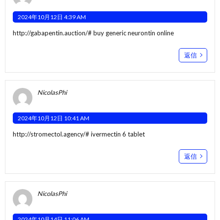
2024年10月12日 4:39 AM
http://gabapentin.auction/#
buy generic neurontin online
返信
NicolasPhi
2024年10月12日 10:41 AM
http://stromectol.agency/#
ivermectin 6 tablet
返信
NicolasPhi
2024年10月14日 11:06 AM