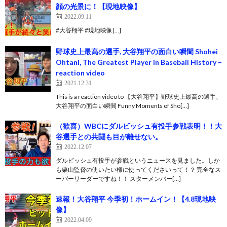
顔の光景に！【現地映像】
2022.09.11
#大谷翔平 #現地映像[…]
野球史上最高の選手, 大谷翔平の面白い瞬間 Shohei
Ohtani, The Greatest Player in Baseball History –
reaction video
2021.12.31
This is a reaction video to 【大谷翔平】野球史上最高の選手、
大谷翔平の面白い瞬間 Funny Moments of Sho[…]
（歓喜）WBCにダルビッシュ有投手参戦表明！！大
谷選手との共闘も目が離せない。
2022.12.07
ダルビッシュ有投手が参戦というニュースを見ました。しか
も栗山監督の使いたい様に使ってくださいって！？ 完全なス
ーパーリーダーですね！！ スターメンバー[…]
速報！大谷翔平 今季初！ホームイン！【4.8現地映
像】
2022.04.09