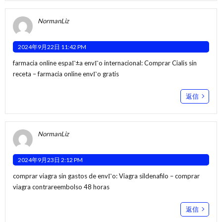
NormanLiz
2024年9月22日 11:42 PM
farmacia online espaГ±a envГ­o internacional:
Comprar Cialis sin
receta
– farmacia online envГ­o gratis
返信
NormanLiz
2024年9月23日 2:12 PM
comprar viagra sin gastos de envГ­o:
Viagra sildenafilo
– comprar
viagra contrareembolso 48 horas
返信