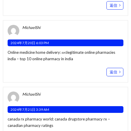
返信
MichaelShi
2024年7月20日 6:03 PM
Online medicine home delivery:
п»їlegitimate online pharmacies
india
– top 10 online pharmacy in india
返信
MichaelShi
2024年7月21日 3:39 AM
canada rx pharmacy world:
canada drugstore pharmacy rx
–
canadian pharmacy ratings