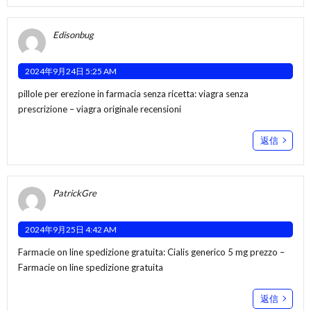
Edisonbug
2024年9月24日 5:25 AM
pillole per erezione in farmacia senza ricetta:
viagra senza
prescrizione
– viagra originale recensioni
返信
PatrickGre
2024年9月25日 4:42 AM
Farmacie on line spedizione gratuita:
Cialis generico 5 mg prezzo
–
Farmacie on line spedizione gratuita
返信