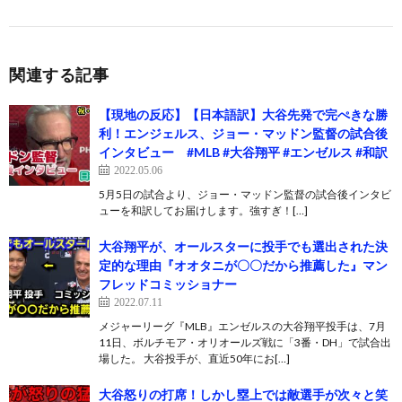
関連する記事
【現地の反応】【日本語訳】大谷先発で完ぺきな勝
利！エンジェルス、ジョー・マッドン監督の試合後
インタビュー #MLB #大谷翔平 #エンゼルス #和訳
2022.05.06
5月5日の試合より、ジョー・マッドン監督の試合後インタビ
ューを和訳してお届けします。強すぎ！[…]
大谷翔平が、オールスターに投手でも選出された決
定的な理由『オオタニが〇〇だから推薦した』マン
フレッドコミッショナー
2022.07.11
メジャーリーグ『MLB』エンゼルスの大谷翔平投手は、7月
11日、ボルチモア・オリオールズ戦に「3番・DH」で試合出
場した。 大谷投手が、直近50年にお[…]
大谷怒りの打席！しかし塁上では敵選手が次々と笑