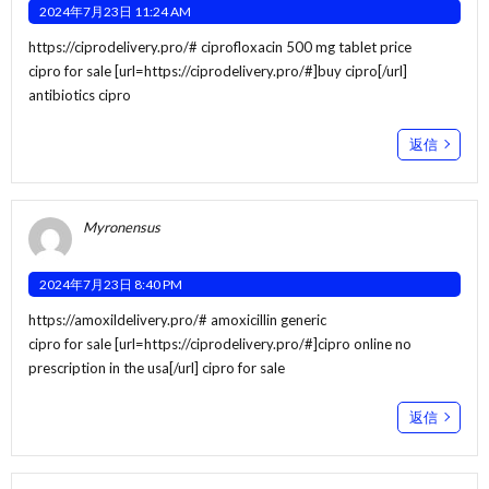
2024年7月23日 11:24 AM
https://ciprodelivery.pro/#
ciprofloxacin 500 mg tablet price
cipro for sale [url=https://ciprodelivery.pro/#]buy cipro[/url]
antibiotics cipro
返信
Myronensus
2024年7月23日 8:40 PM
https://amoxildelivery.pro/#
amoxicillin generic
cipro for sale [url=https://ciprodelivery.pro/#]cipro online no
prescription in the usa[/url] cipro for sale
返信