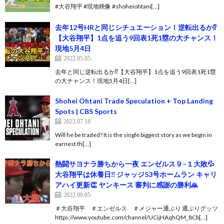
#大谷翔平 #現地映像 #shoheiohtani[…]
去年12号HRと同じシチュエーション！逆転出るか⁉︎
【大谷翔平】1点を追う9回表1死1塁の大チャンス！
現地5月4日
2022.05.05
去年と同じ逆転出るか⁉︎【大谷翔平】1点を追う9回表1死1塁
の大チャンス！現地5月4日[…]
Shohei Ohtani Trade Speculation + Top Landing
Spots | CBS Sports
2023.07.18
Will he be traded? It is the single biggest story as we begin in
earnest th[…]
熱闘サヨナラ勝ちから一夜 エンゼルス９−１大敗💦
大谷翔平は休養日‼️ ジャッジ53号ホームラン キャリ
アハイ更新👏 ヤンキース 審判に感謝の勝利🙏
2022.09.05
＃大谷翔平 ＃エンゼルス ＃メジャー通ぶり 通ぶりグッツ
https://www.youtube.com/channel/UCijHAqhQM_8Cb[…]