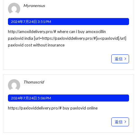
Myronensus
2024年7月24日 3:51 PM
http://amoxildelivery.pro/#
where can i buy amoxocillin
paxlovid india [url=https://paxloviddelivery.pro/#]п»їpaxlovid[/url]
paxlovid cost without insurance
返信
Thomascrid
2024年7月24日 5:06 PM
https://paxloviddelivery.pro/#
buy paxlovid online
返信