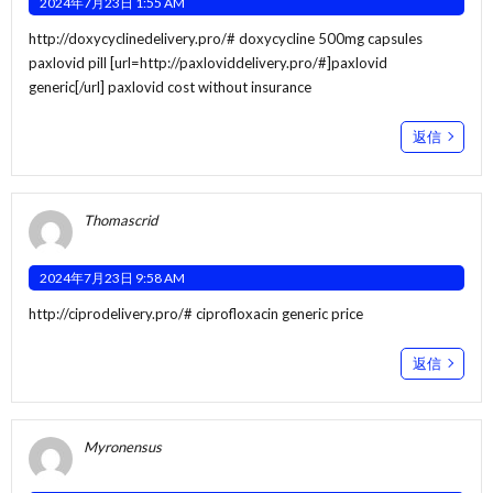
2024年7月23日 1:55 AM
http://doxycyclinedelivery.pro/#
doxycycline 500mg capsules
paxlovid pill [url=http://paxloviddelivery.pro/#]paxlovid
generic[/url] paxlovid cost without insurance
返信
Thomascrid
2024年7月23日 9:58 AM
http://ciprodelivery.pro/#
ciprofloxacin generic price
返信
Myronensus