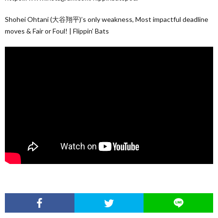
Shohei Ohtani (大谷翔平)’s only weakness, Most impactful deadline
moves & Fair or Foul! | Flippin’ Bats