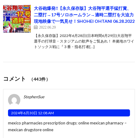
大谷砲爆発‼︎【永久保存版】大谷翔平選手猛打賞、
二塁打→17号ソロホームラン→適時二塁打を大迫力
現地映像で一気見せ！SHOHEI OHTANI 06.28.2022
2022.06.29
【永久保存版】2022年6月28日(日本時間6月29日)大谷翔平
選手の打球音・スタジアムの歓声をご覧あれ！ 本拠地ホワイ
トソックス戦に『３番・指名打者[…]
コメント
（443件）
StephenSue
2024年6月30日 12:08 AM
mexico pharmacies prescription drugs:
online mexican pharmacy
–
mexican drugstore online