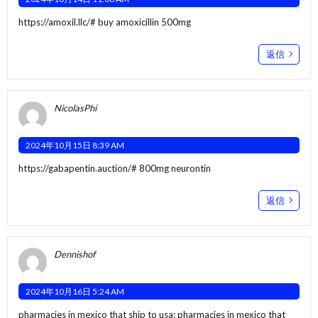
https://amoxil.llc/#
buy amoxicillin 500mg
返信
NicolasPhi
2024年10月15日 8:39 AM
https://gabapentin.auction/#
800mg neurontin
返信
Dennishof
2024年10月16日 5:24 AM
pharmacies in mexico that ship to usa:
pharmacies in mexico that