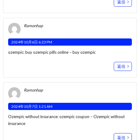
返信
Ramonhap
2024年10月6日 6:23 PM
ozempic:
buy ozempic pills online
– buy ozempic
返信
Ramonhap
2024年10月7日 1:21 AM
Ozempic without insurance:
ozempic coupon
– Ozempic without
insurance
返信