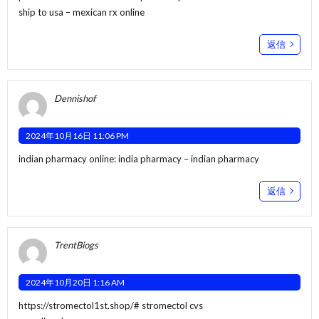
ship to usa
– mexican rx online
返信
Dennishof
2024年10月16日 11:06 PM
indian pharmacy online:
india pharmacy
– indian pharmacy
返信
TrentBiogs
2024年10月20日 1:16 AM
https://stromectol1st.shop/#
stromectol cvs