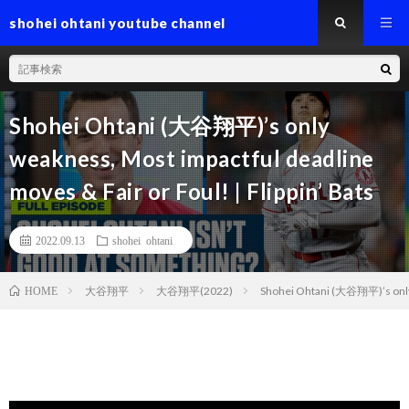
shohei ohtani youtube channel
Shohei Ohtani (大谷翔平)’s only
weakness, Most impactful deadline
moves & Fair or Foul! | Flippin’ Bats
2022.09.13
shohei ohtani
大谷翔平
大谷翔平(2022)
Shohei Ohtani (大谷翔平)’s only w
HOME