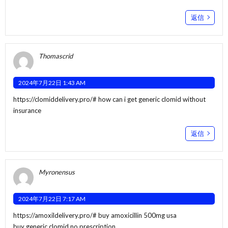
返信
Thomascrid
2024年7月22日 1:43 AM
https://clomiddelivery.pro/#
how can i get generic clomid without
insurance
返信
Myronensus
2024年7月22日 7:17 AM
https://amoxildelivery.pro/#
buy amoxicillin 500mg usa
buy generic clomid no prescription