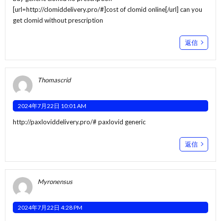
[url=http://clomiddelivery.pro/#]cost of clomid online[/url] can you
get clomid without prescription
返信
Thomascrid
2024年7月22日 10:01 AM
http://paxloviddelivery.pro/#
paxlovid generic
返信
Myronensus
2024年7月22日 4:28 PM