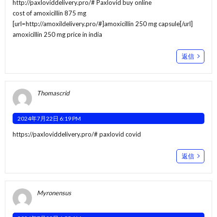
http://paxloviddelivery.pro/#
Paxlovid buy online
cost of amoxicillin 875 mg
[url=http://amoxildelivery.pro/#]amoxicillin 250 mg capsule[/url]
amoxicillin 250 mg price in india
返信
Thomascrid
2024年7月22日 6:19 PM
https://paxloviddelivery.pro/#
paxlovid covid
返信
Myronensus