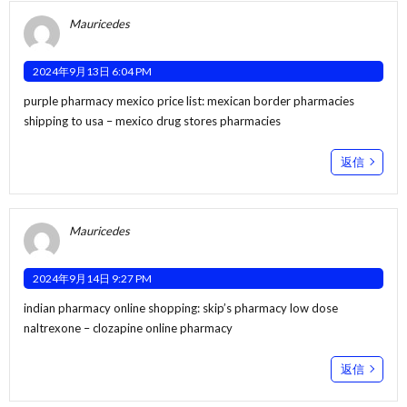
Mauricedes
2024年9月13日 6:04 PM
purple pharmacy mexico price list:
mexican border pharmacies
shipping to usa
– mexico drug stores pharmacies
返信
Mauricedes
2024年9月14日 9:27 PM
indian pharmacy online shopping:
skip’s pharmacy low dose
naltrexone
– clozapine online pharmacy
返信