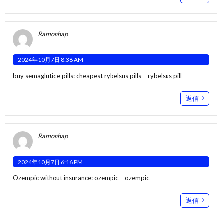
Ramonhap
2024年10月7日 8:38 AM
buy semaglutide pills:
cheapest rybelsus pills
– rybelsus pill
返信
Ramonhap
2024年10月7日 6:16 PM
Ozempic without insurance:
ozempic
– ozempic
返信