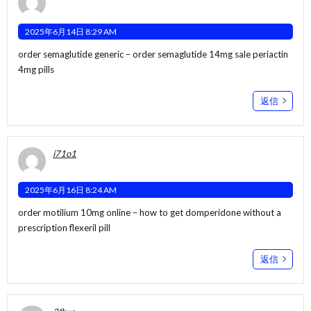
2025年6月14日 8:29 AM
order semaglutide generic –
order semaglutide 14mg sale
periactin
4mg pills
返信
i71o1
2025年6月16日 8:24 AM
order motilium 10mg online –
how to get domperidone without a
prescription
flexeril pill
返信