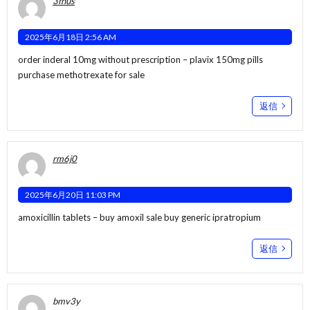
3fhus
2025年6月18日 2:56 AM
order inderal 10mg without prescription –
plavix 150mg pills
purchase methotrexate for sale
返信
rm6j0
2025年6月20日 11:03 PM
amoxicillin tablets –
buy amoxil sale
buy generic ipratropium
返信
bmv3y