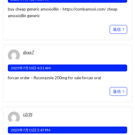
buy cheap generic amoxicillin –
https://combamoxi.com/
cheap
amoxicillin generic
返信
dvxg7
2025年7月10日 4:31 AM
forcan order –
fluconazole 200mg for sale
forcan oral
返信
r2r9t
2025年7月11日 5:47 PM