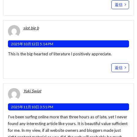
返信
slot big b
2025年10月12日 5:14 PM
This is the big-hearted of literature I positively appreciate.
返信
Yuki Swiat
2025年11月10日 3:51 PM
I’ve been surfing online more than three hours as of late, yet I never
found any interesting article like yours. It is beautiful value sufficient
for me. In my view, if all website owners and bloggers made just
right content material as you did, the web will probably be much