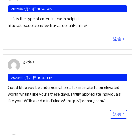
2025年7月19日 10:40 AM
This is the type of enter I unearth helpful.
https://ursxdol.com/levitra-vardenafil-online/
返信
g95u1
2025年7月21日 10:55 PM
Good blog you be undergoing here.. It’s intricate to on elevated
worth writing like yours these days. I truly appreciate individuals
like you! Withstand mindfulness!!
https://prohnrg.com/
返信