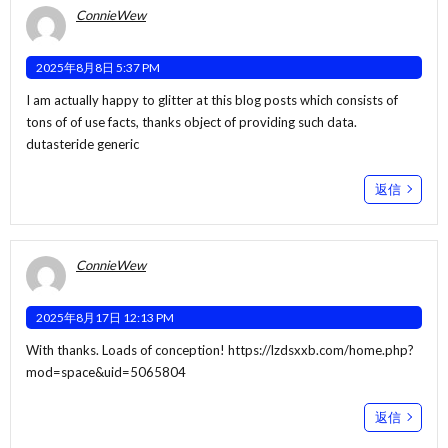
ConnieWew
2025年8月8日 5:37 PM
I am actually happy to glitter at this blog posts which consists of
tons of of use facts, thanks object of providing such data.
dutasteride generic
返信
ConnieWew
2025年8月17日 12:13 PM
With thanks. Loads of conception!
https://lzdsxxb.com/home.php?
mod=space&uid=5065804
返信