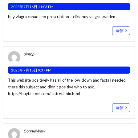
2025年7月16日 11:03 PM
buy viagra canada no prescription –
click
buy viagra sweden
返信
ojmbp
2025年7月18日 9:37 PM
This website positively has all of the low-down and facts I needed
there this subject and didn’t positive who to ask.
https://buyfastonl.com/isotretinoin.html
返信
ConnieWew