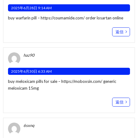
2025年6月28日 9:14 AM
buy warfarin pill –
https://coumamide.com/
order losartan online
返信
haz90
2025年6月30日 6:33 AM
buy meloxicam pills for sale –
https://moboxsin.com/
generic
meloxicam 15mg
返信
6sxnq