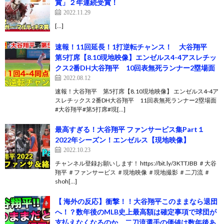
賞」２年連続受賞！
2022.11.29
[…]
速報！11回延長！1打逆転チャンス！ 大谷翔平
第5打席【8.10現地映像】エンゼルス4-4アスレチッ
クス2番DH大谷翔平 10回表無死ランナー2塁場面
2022.08.12
速報！大谷翔平 第5打席【8.10現地映像】 エンゼルス4-4ア
スレチックス 2番DH大谷翔平 11回表無死ランナー2塁場面
#大谷翔平#第5打席#現[…]
最高すぎる！大谷翔平 ファンサービス集Part１
2022年シーズン！エンゼルス【現地映像】
2022.10.23
チャンネル登録お願いします！ https://bit.ly/3KTTJBB ＃大谷
翔平 ＃ファンサービス ＃現地映像 ＃現地撮影 ＃二刀流 ＃
shoh[…]
【 海外の反応】衝撃！！大谷翔平このままなら退団
へ！？数年後のMLB史上最高額は確定事項で球団が
支払えなくなるのか。二刀流選手の価値は数年後あ