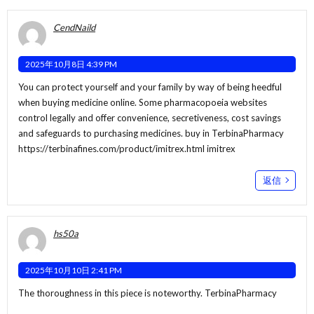
CendNaild
2025年10月8日 4:39 PM
You can protect yourself and your family by way of being heedful
when buying medicine online. Some pharmacopoeia websites
control legally and offer convenience, secretiveness, cost savings
and safeguards to purchasing medicines. buy in TerbinaPharmacy
https://terbinafines.com/product/imitrex.html
imitrex
返信
hs50a
2025年10月10日 2:41 PM
The thoroughness in this piece is noteworthy.
TerbinaPharmacy