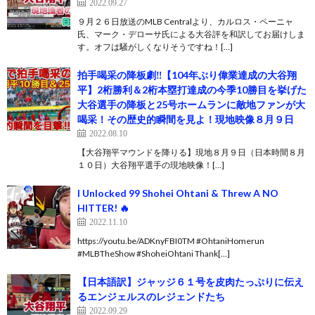
2022.09.27
９月２６日放送のMLB Centralより、カルロス・ペーニャ
氏、マーク・デローサ氏による大谷評を和訳してお届けしま
す。オフは騒がしくなりそうですね！[…]
拍手喝采の降板劇‼︎【104年ぶり偉業達成の大谷翔
平】2桁勝利＆2桁本塁打達成の今季10勝目を挙げた
大谷選手の降板と25号ホームランに敵地ファンが大
喝采！その歴史的瞬間を見よ！現地映像８月９日
2022.08.10
【大谷翔平マウンドを降りる】現地８月９日（日本時間８月
１０日）大谷翔平選手の現地映像！[…]
I Unlocked 99 Shohei Ohtani & Threw A NO
HITTER! 🔥
2022.11.10
https://youtu.be/ADKnyFBI0TM #OhtaniHomerun
#MLBTheShow #ShoheiOhtani Thank[…]
【日本語訳】ジャッジ６１号を皮肉たっぷりに伝え
るエンジェルスのレジェンドたち
2022.09.29