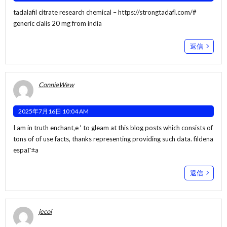
tadalafil citrate research chemical –
https://strongtadafl.com/#
generic cialis 20 mg from india
返信
ConnieWew
2025年7月16日 10:04 AM
I am in truth enchant‚e ‘ to gleam at this blog posts which consists of
tons of of use facts, thanks representing providing such data.
fildena
espaГ±a
返信
jecoi