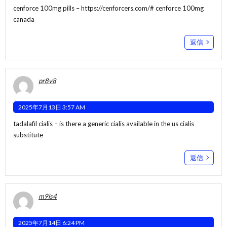
cenforce 100mg pills –
https://cenforcers.com/#
cenforce 100mg
canada
返信
pr8v8
2025年7月13日 3:57 AM
tadalafil cialis –
is there a generic cialis available in the us
cialis
substitute
返信
m9is4
2025年7月14日 6:24 PM