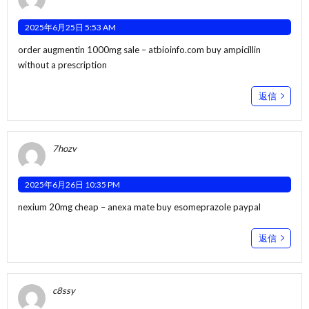
2025年6月25日 5:53 AM
order augmentin 1000mg sale –
atbioinfo.com
buy ampicillin
without a prescription
返信
7hozv
2025年6月26日 10:35 PM
nexium 20mg cheap –
anexa mate
buy esomeprazole paypal
返信
c8ssy