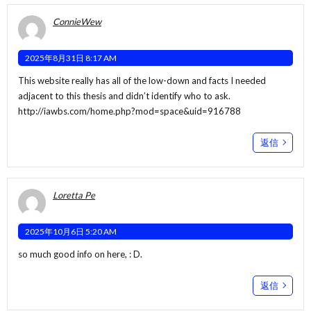
ConnieWew
2025年8月31日 8:17 AM
This website really has all of the low-down and facts I needed
adjacent to this thesis and didn’t identify who to ask.
http://iawbs.com/home.php?mod=space&uid=916788
返信
Loretta Pe
2025年10月6日 5:20 AM
so much good info on here, : D.
返信