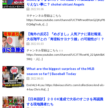
りえない事に？ shohei ohtani Angels
2022.01.06
※チャンネル登録はこちら
https://www.youtube.com/channel/UCTWfrwo8YonGjQKyP8
EQkbg?sub_c[…]
【海外の反応】『めざまし』人気アナに退社報道、
大谷翔平との「寿逆転サヨナラ婚」の可能性が！？
2022.01.03
チャンネル登録はこちら ↓↓↓
https://www.youtube.com/channel/UCJT7Rcwf4i_221pVeSbX
58Q ・人[…]
What are the biggest surprises of the MLB
season so far? | Baseball Today
2022.06.01
End ALS 4 Lou: https://obviousshirts.com/collections/end-als-
4-lou Chris Ro[…]
【日本語訳】２００K達成で大谷のすごさを再認識
する現地識者たち