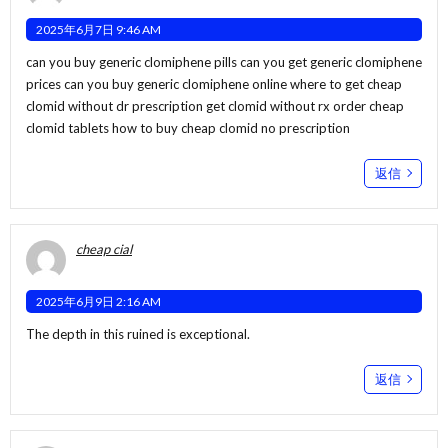
2025年6月7日 9:46 AM
can you buy generic clomiphene pills can you get generic clomiphene
prices can you buy generic clomiphene online
where to get cheap
clomid without dr prescription
get clomid without rx order cheap
clomid tablets how to buy cheap clomid no prescription
返信
cheap cial
2025年6月9日 2:16 AM
The depth in this ruined is exceptional.
返信