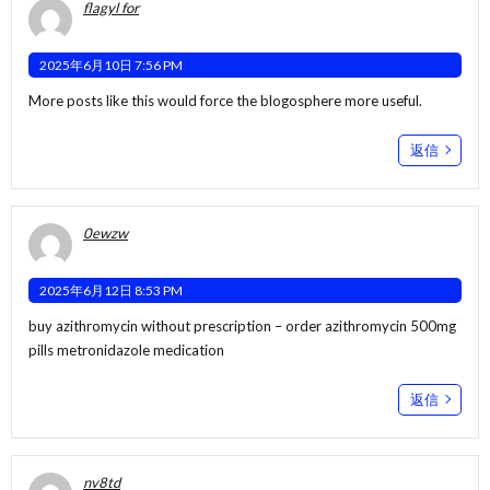
flagyl for
2025年6月10日 7:56 PM
More posts like this would force the blogosphere more useful.
返信
0ewzw
2025年6月12日 8:53 PM
buy azithromycin without prescription –
order azithromycin 500mg
pills
metronidazole medication
返信
nv8td