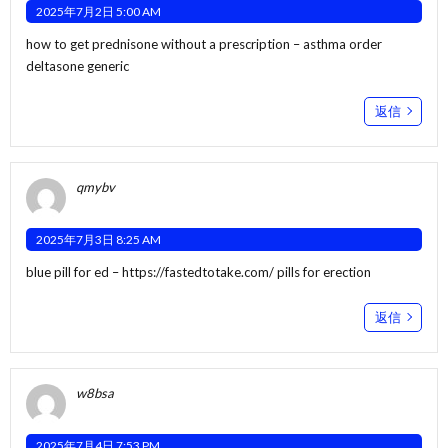
2025年7月2日 5:00 AM
how to get prednisone without a prescription –
asthma
order
deltasone generic
返信
qmybv
2025年7月3日 8:25 AM
blue pill for ed –
https://fastedtotake.com/
pills for erection
返信
w8bsa
2025年7月4日 7:53 PM