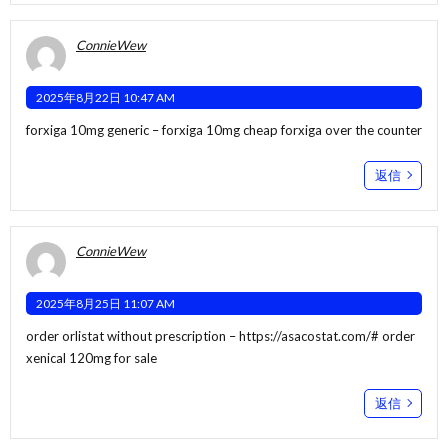
ConnieWew
2025年8月22日 10:47 AM
forxiga 10mg generic –
forxiga 10mg cheap
forxiga over the counter
返信
ConnieWew
2025年8月25日 11:07 AM
order orlistat without prescription –
https://asacostat.com/#
order
xenical 120mg for sale
返信