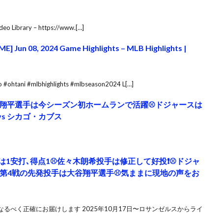
eo Library – https://www.[…]
] Jun 08, 2024 Game Highlights – MLB Highlights |
 #ohtani #mlbhighlights #mlbseason2024 L[…]
大谷翔平選手は今シーズン初ホームランで活躍⚾️ドジャースは
vs シカゴ・カブス
1安打､得点1⚾️佐々木朗希投手は修正して好投❗⚾️ドジャ
️第4戦の先発投手は大谷翔平選手⚾️気ままに現地の声をお
るべく正確にお届けします 2025年10月17日〜ロサンゼルスからライ