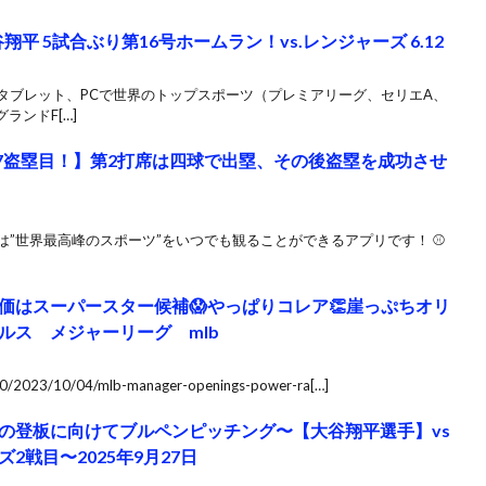
平 5試合ぶり第16号ホームラン！vs.レンジャーズ 6.12
ン、タブレット、PCで世界のトップスポーツ（プレミアリーグ、セリエA、
ンドF[…]
47盗塁目！】第2打席は四球で出塁、その後盗塁を成功させ
）は”世界最高峰のスポーツ”をいつでも観ることができるアプリです！ ⚾️
価はスーパースター候補😱やっぱりコレア👏崖っぷちオリ
ルス メジャーリーグ mlb
0/2023/10/04/mlb-manager-openings-power-ra[…]
の登板に向けてブルペンピッチング〜【大谷翔平選手】vs
戦目〜2025年9月27日