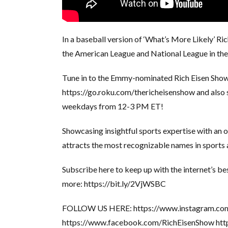
In a baseball version of ‘What’s More Likely’ R
the American League and National League in the W
Tune in to the Emmy-nominated Rich Eisen Show
https://go.roku.com/thericheisenshow and also 
weekdays from 12-3 PM ET!
Showcasing insightful sports expertise with an 
attracts the most recognizable names in sports
Subscribe here to keep up with the internet’s b
more: https://bit.ly/2VjWSBC
FOLLOW US HERE: https://www.instagram.com/
https://www.facebook.com/RichEisenShow http