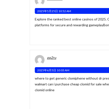
2025年5月25日 10:52 AM
Explore the ranked best online casinos of 2025.
platforms for secure and rewarding gameplay
Bon
pq2ru
2025年6月5日 10:03 AM
where to get generic clomiphene without dr pres
walmart
can i purchase cheap clomid for sale
wher
clomid online