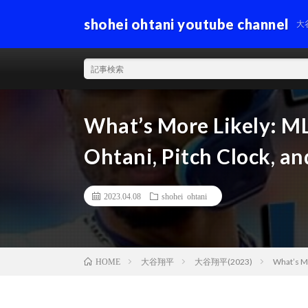
shohei ohtani youtube channel
大
What’s More Likely: ML
Ohtani, Pitch Clock, an
2023.04.08
shohei ohtani
大谷翔平
大谷翔平(2023)
What’s Mo
HOME