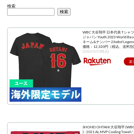
検索
検索
WBC 大谷翔平 日本代表 Tシャツ
ジャパン Youth 2023 World Baseba
ネーム&ナンバー 23wbsf Lege
価格：12,320円（税込、送料別
(2023/3/31時点)
楽
SHOHEI OHTANI 大谷翔平 (WBC
) - 2021 AL MVP Cooling Towe