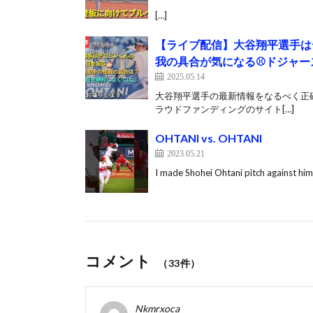
[…]
【ライブ配信】大谷翔平選手は
我の具合が気になる⚾️ドジャー
2025.05.14
大谷翔平選手の最新情報をなるべく正確に
ラウドファンディングのサイト[…]
OHTANI vs. OHTANI
2023.05.21
I made Shohei Ohtani pitch against himse
コメント
（33件）
Nkmrxoca