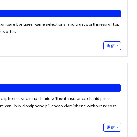
 Compare bonuses, game selections, and trustworthiness of top
us offer
.
返信
cription cost cheap clomid without insurance clomid price
e can i buy clomiphene pill cheap clomiphene without rx cost
返信