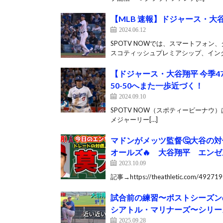
【MLB 速報】ドジャース・大谷翔
2024.06.12
SPOTV NOWでは、スマートフォ
スコティッシュプレミアシップ、イングラ
【ドジャース・大谷翔平 今季
50-50へまた一歩近づく！
2024.09.10
SPOTV NOW（スポティービーナウ
メジャーリー[…]
マドンがメッツ監督🤔大谷の対
オールズ🔥 大谷翔平 エンゼ
2023.10.09
記事→https://theathletic.com/492719
試合前の練習〜ポストシーズン
シアトル・マリナーズ〜シリーズ2
2025.09.28