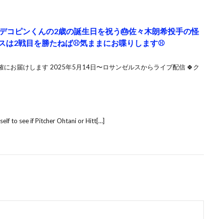
デコピンくんの2歳の誕生日を祝う🎂佐々木朗希投手の怪
スは2戦目を勝たねば⚾️気ままにお喋りします⚾️
お届けします 2025年5月14日〜ロサンゼルスからライブ配信 🍀ク
lf to see if Pitcher Ohtani or Hitt[…]