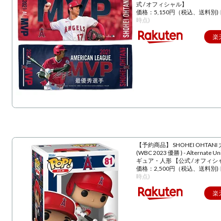
式 / オフィシャル】
価格：5,150円（税込、送料別)
時点)
楽
【予約商品】 SHOHEI OHTANI
(WBC 2023 優勝 ) - Alternate U
ギュア・人形 【公式 / オフィシ
価格：2,500円（税込、送料別)
時点)
楽