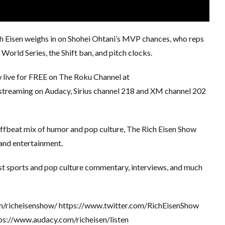
ich Eisen weighs in on Shohei Ohtani’s MVP chances, who reps
orld Series, the Shift ban, and pitch clocks.
 live for FREE on The Roku Channel at
streaming on Audacy, Sirius channel 218 and XM channel 202
offbeat mix of humor and pop culture, The Rich Eisen Show
 and entertainment.
est sports and pop culture commentary, interviews, and much
richeisenshow/ https://www.twitter.com/RichEisenShow
s://www.audacy.com/richeisen/listen