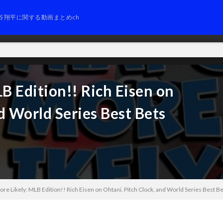
谷翔平に関する動画まとめch
B Edition!! Rich Eisen on
d World Series Best Bets
re Likely: MLB Edition!! Rich Eisen on Ohtani, Pitch Clock, and World Series Best B