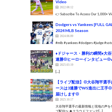
Video
2022.08.12
👉 Subscribe To Access Our 1,000+ Vid
Dodgers vs Yankees [FULL GAME
2024 MLB Season
2024.06.09
#mlb #yankees #dodgers #judge #soto
♦️ドジャース・勝利の瞬間♦️
連勝⚾️ヒーローインタビュー⚾️
2025.03.19
[…]
【ライブ配信】⚾️大谷翔平選手は
ースは3連勝でWS進出に王手⚾
届けします⚾️
2025.10.17
大谷翔平選手の最新情報と現地の声をな
ブ配信〜 🍀クラウドファンデ[…]