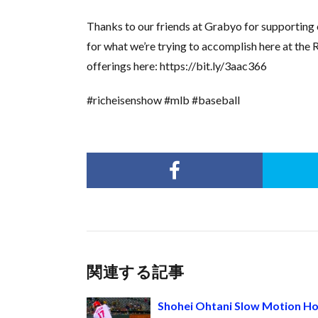
Thanks to our friends at Grabyo for supporting 
for what we’re trying to accomplish here at the 
offerings here: https://bit.ly/3aac366
#richeisenshow #mlb #baseball
関連する記事
Shohei Ohtani Slow Motion Ho