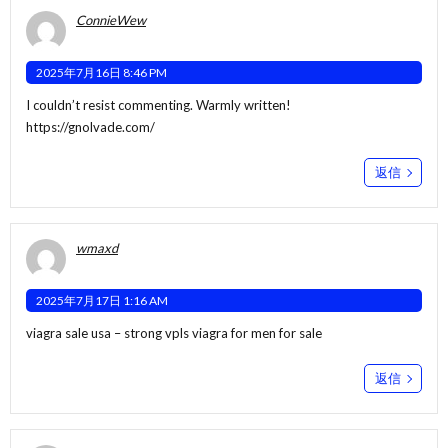
ConnieWew
2025年7月16日 8:46 PM
I couldn’t resist commenting. Warmly written!
https://gnolvade.com/
返信
wmaxd
2025年7月17日 1:16 AM
viagra sale usa –
strong vpls
viagra for men for sale
返信