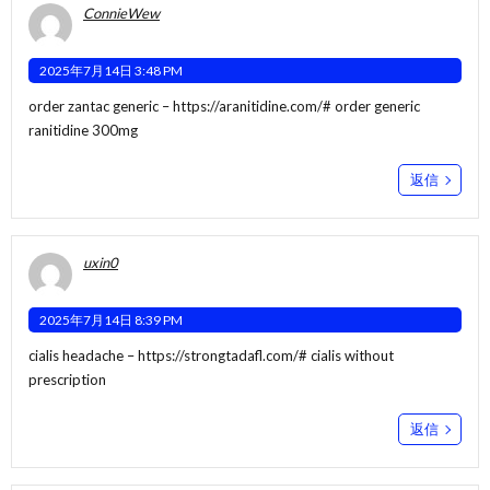
ConnieWew
2025年7月14日 3:48 PM
order zantac generic –
https://aranitidine.com/#
order generic
ranitidine 300mg
返信
uxin0
2025年7月14日 8:39 PM
cialis headache –
https://strongtadafl.com/#
cialis without
prescription
返信