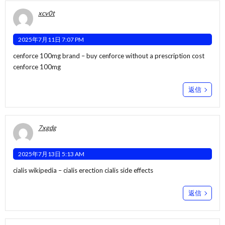
xcv0t
2025年7月11日 7:07 PM
cenforce 100mg brand –
buy cenforce without a prescription
cost
cenforce 100mg
返信
7xgdg
2025年7月13日 5:13 AM
cialis wikipedia –
cialis erection
cialis side effects
返信