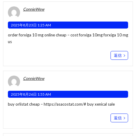
ConnieWew
2025年8月23日 1:25 AM
order forxiga 10 mg online cheap –
cost forxiga 10mg
forxiga 10 mg
us
返信
ConnieWew
2025年8月26日 1:55 AM
buy orlistat cheap –
https://asacostat.com/#
buy xenical sale
返信