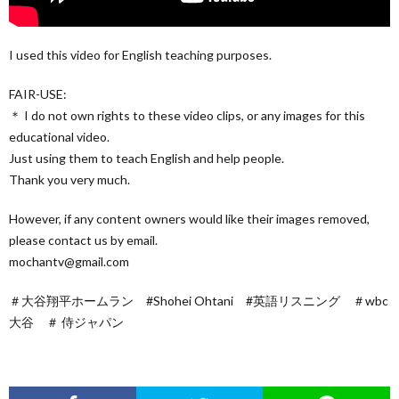
I used this video for English teaching purposes.
FAIR-USE:
＊ I do not own rights to these video clips, or any images for this
educational video.
Just using them to teach English and help people.
Thank you very much.
However, if any content owners would like their images removed,
please contact us by email.
mochantv@gmail.com
＃大谷翔平ホームラン #Shohei Ohtani #英語リスニング ＃wbc
大谷 ＃ 侍ジャパン