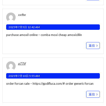
xxfbo
2025年7月5日 12:42 AM
purchase amoxil online –
comba moxi
cheap amoxicillin
返信
o77tf
2025年7月10日 5:55 AM
order forcan sale –
https://gpdifluca.com/#
order generic forcan
返信