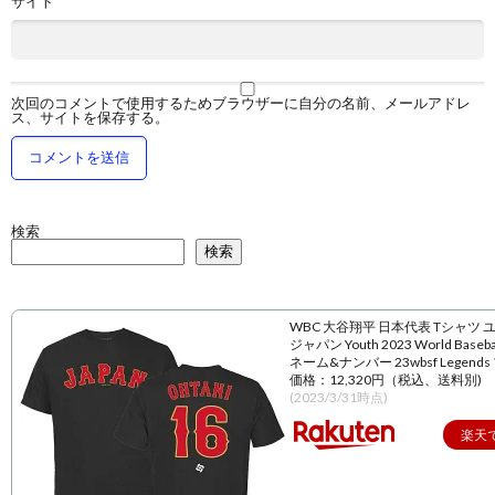
サイト
次回のコメントで使用するためブラウザーに自分の名前、メールアドレ
ス、サイトを保存する。
検索
検索
WBC 大谷翔平 日本代表 Tシャツ 
ジャパン Youth 2023 World Baseball
ネーム&ナンバー 23wbsf Legend
価格：12,320円（税込、送料別)
(2023/3/31時点)
楽天