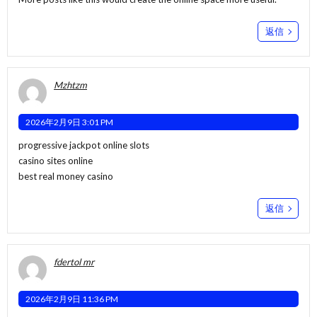
返信
Mzhtzm
2026年2月9日 3:01 PM
progressive jackpot online slots
casino sites online
best real money casino
返信
fdertol mr
2026年2月9日 11:36 PM