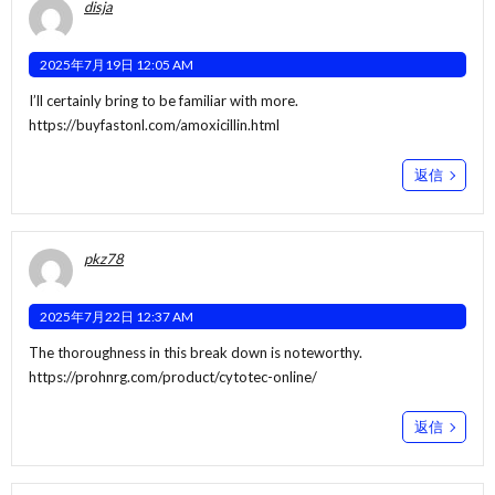
disja
2025年7月19日 12:05 AM
I’ll certainly bring to be familiar with more.
https://buyfastonl.com/amoxicillin.html
返信
pkz78
2025年7月22日 12:37 AM
The thoroughness in this break down is noteworthy.
https://prohnrg.com/product/cytotec-online/
返信