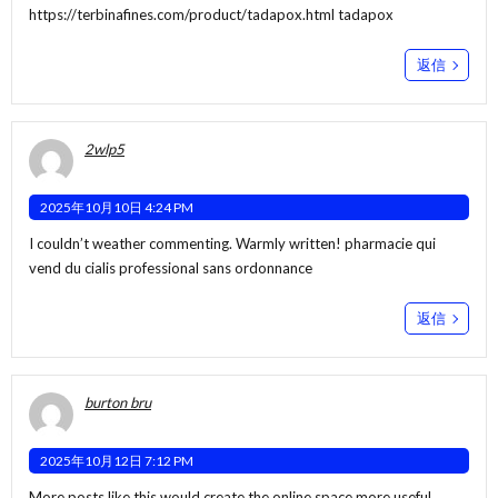
https://terbinafines.com/product/tadapox.html
tadapox
返信
2wlp5
2025年10月10日 4:24 PM
I couldn’t weather commenting. Warmly written!
pharmacie qui
vend du cialis professional sans ordonnance
返信
burton bru
2025年10月12日 7:12 PM
More posts like this would create the online space more useful.