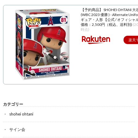
【予約商品】 SHOHEI OHTANI 
(WBC 2023 優勝 ) - Alternate Unif
ギュア・人形 【公式 / オフィシャ
価格：2,500円（税込、送料別)
(2
時点)
楽天
カテゴリー
shohei ohtani
サイン会