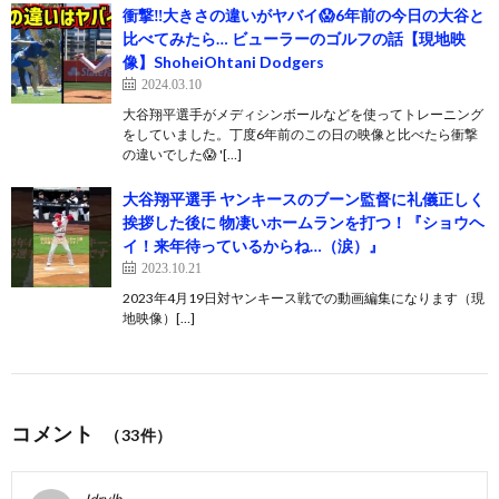
衝撃‼️大きさの違いがヤバイ😱6年前の今日の大谷と
比べてみたら… ビューラーのゴルフの話【現地映
像】ShoheiOhtani Dodgers
2024.03.10
大谷翔平選手がメディシンボールなどを使ってトレーニング
をしていました。丁度6年前のこの日の映像と比べたら衝撃
の違いでした😱 '[…]
大谷翔平選手 ヤンキースのブーン監督に礼儀正しく
挨拶した後に 物凄いホームランを打つ！『ショウヘ
イ！来年待っているからね…（涙）』
2023.10.21
2023年4月19日対ヤンキース戦での動画編集になります（現
地映像）[…]
コメント
（33件）