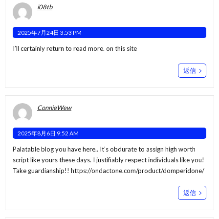
i08tb
2025年7月24日 3:53 PM
I’ll certainly return to read more.
on this site
返信
ConnieWew
2025年8月6日 9:52 AM
Palatable blog you have here.. It’s obdurate to assign high worth
script like yours these days. I justifiably respect individuals like you!
Take guardianship!!
https://ondactone.com/product/domperidone/
返信