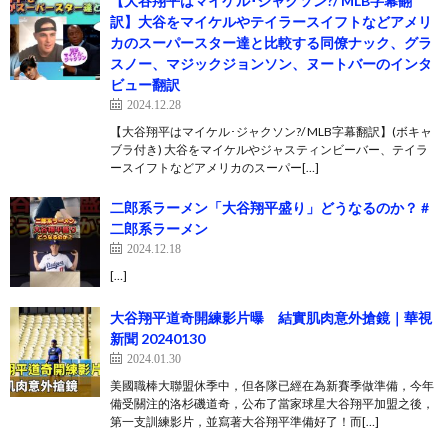
【大谷翔平はマイケル･ジャクソン?/ MLB字幕翻
訳】大谷をマイケルやテイラースイフトなどアメリ
カのスーパースター達と比較する同僚ナック、グラ
スノー、マジックジョンソン、ヌートバーのインタ
ビュー翻訳
2024.12.28
【大谷翔平はマイケル･ジャクソン?/ MLB字幕翻訳】(ボキャ
ブラ付き) 大谷をマイケルやジャスティンビーバー、テイラ
ースイフトなどアメリカのスーパー[…]
二郎系ラーメン「大谷翔平盛り」どうなるのか？ #
二郎系ラーメン
2024.12.18
[…]
大谷翔平道奇開練影片曝 結實肌肉意外搶鏡｜華視
新聞 20240130
2024.01.30
美國職棒大聯盟休季中，但各隊已經在為新賽季做準備，今年
備受關注的洛杉磯道奇，公布了當家球星大谷翔平加盟之後，
第一支訓練影片，並寫著大谷翔平準備好了！而[…]