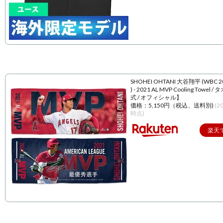
SHOHEI OHTANI 大谷翔平 (WBC 
) - 2021 AL MVP Cooling Towel 
式 / オフィシャル】
価格：5,150円（税込、送料別)
(2
時点)
楽天