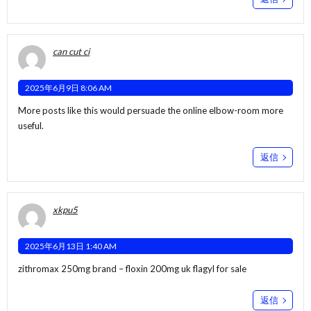
can cut ci
2025年6月9日 8:06 AM
More posts like this would persuade the online elbow-room more
useful.
返信
xkpu5
2025年6月13日 1:40 AM
zithromax 250mg brand –
floxin 200mg uk
flagyl for sale
返信