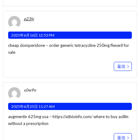
p23ly
2025年6月16日 12:53 PM
cheap domperidone –
order generic tetracycline 250mg
flexeril for
sale
返信
s0w9n
2025年6月25日 11:27 AM
augmentin 625mg usa –
https://atbioinfo.com/
where to buy acillin
without a prescription
返信