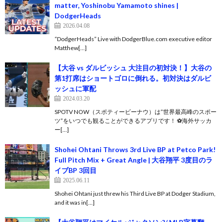
matter, Yoshinobu Yamamoto shines |
DodgerHeads
2026.04.08
“DodgerHeads” Live with DodgerBlue.com executive editor
Matthew[…]
【大谷 vs ダルビッシュ 大注目の初対決！】大谷の
第1打席はショートゴロに倒れる。初対決はダルビ
ッシュに軍配
2024.03.20
SPOTV NOW（スポティービーナウ）は”世界最高峰のスポー
ツ”をいつでも観ることができるアプリです！ ⚽️海外サッカ
ー[…]
Shohei Ohtani Throws 3rd Live BP at Petco Park!
Full Pitch Mix + Great Angle | 大谷翔平 3度目のラ
イブBP 3回目
2025.06.11
Shohei Ohtani just threw his Third Live BP at Dodger Stadium,
and it was in[…]