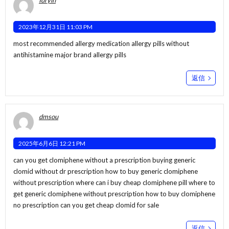
Idrylh
2023年12月31日 11:03 PM
most recommended allergy medication
allergy pills without
antihistamine
major brand allergy pills
返信
dmsou
2025年6月6日 12:21 PM
can you get clomiphene without a prescription buying generic
clomid without dr prescription how to buy generic clomiphene
without prescription
where can i buy cheap clomiphene pill
where to
get generic clomiphene without prescription how to buy clomiphene
no prescription can you get cheap clomid for sale
返信