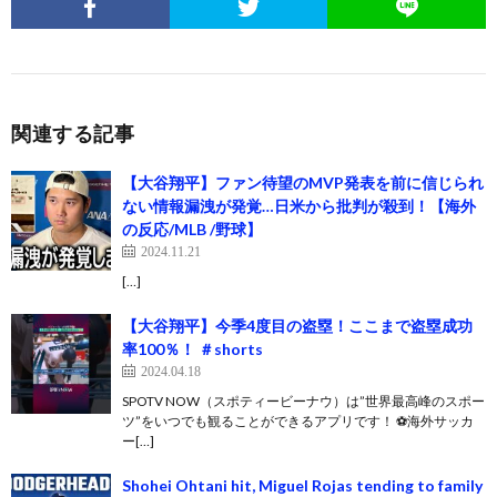
関連する記事
【大谷翔平】ファン待望のMVP発表を前に信じられ
ない情報漏洩が発覚…日米から批判が殺到！【海外
の反応/MLB /野球】
2024.11.21
[…]
【大谷翔平】今季4度目の盗塁！ここまで盗塁成功
率100％！ ＃shorts
2024.04.18
SPOTV NOW（スポティービーナウ）は”世界最高峰のスポー
ツ”をいつでも観ることができるアプリです！ ⚽️海外サッカ
ー[…]
Shohei Ohtani hit, Miguel Rojas tending to family