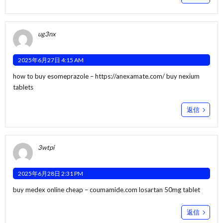
ug3nx
2025年6月27日 4:15 AM
how to buy esomeprazole –
https://anexamate.com/
buy nexium
tablets
返信
3wtpi
2025年6月28日 2:31 PM
buy medex online cheap –
coumamide.com
losartan 50mg tablet
返信