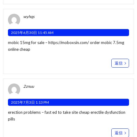
wyhqs
2025年6月30日 11:45 AM
mobic 15mg for sale –
https://moboxsin.com/
order mobic 7.5mg
online cheap
返信
2znuu
2025年7月3日 1:13 PM
erection problems –
fast ed to take site
cheap erectile dysfunction
pills
返信