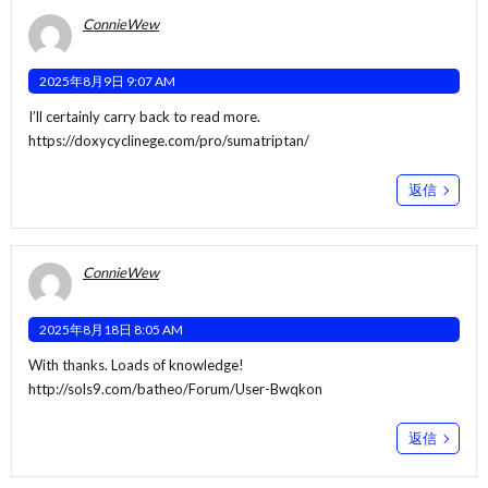
ConnieWew
2025年8月9日 9:07 AM
I’ll certainly carry back to read more.
https://doxycyclinege.com/pro/sumatriptan/
返信
ConnieWew
2025年8月18日 8:05 AM
With thanks. Loads of knowledge!
http://sols9.com/batheo/Forum/User-Bwqkon
返信