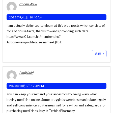
ConnieWew
2025年9月1日 10:40 AM
I am actually delighted to gleam at this blog posts which consists of
tons of of use facts, thanks towards providing such data.
http://www.01.com.hk/member.php?
Action=viewprofile&username=Qljbik
返信
PmfjNaild
2025年10月8日 12:42 PM
You can keep yourself and your ancestors by being wary when
buying medicine online. Some druggist’s websites manipulate legally
and sell convenience, solitariness, sell for savings and safeguards for
purchasing medicines. buy in TerbinaPharmacy