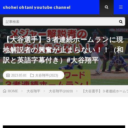
shohei ohtani youtube channel
【大谷選手】３者連続ホームランに現
地解説者の興奮が止まらない！！（和
訳と英語字幕付き）#大谷翔平
2023.05.01
大谷翔平(2023)
大谷翔平
大谷翔平(2023)
【大谷選手】３者連続ホーム
HOME