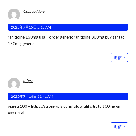
ConnieWew
2025年7月15日 5:15 AM
ranitidine 150mg usa –
order generic ranitidine 300mg
buy zantac
150mg generic
返信
g4ysc
2025年7月16日 11:41 AM
viagra 100 –
https://strongvpls.com/
sildenafil citrate 100mg en
espaГ±ol
返信