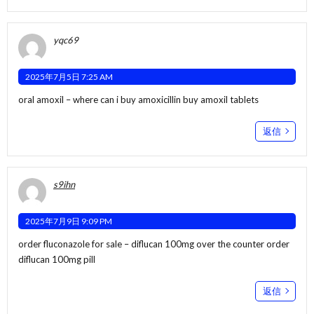
yqc69
2025年7月5日 7:25 AM
oral amoxil –
where can i buy amoxicillin
buy amoxil tablets
返信
s9ihn
2025年7月9日 9:09 PM
order fluconazole for sale –
diflucan 100mg over the counter
order
diflucan 100mg pill
返信