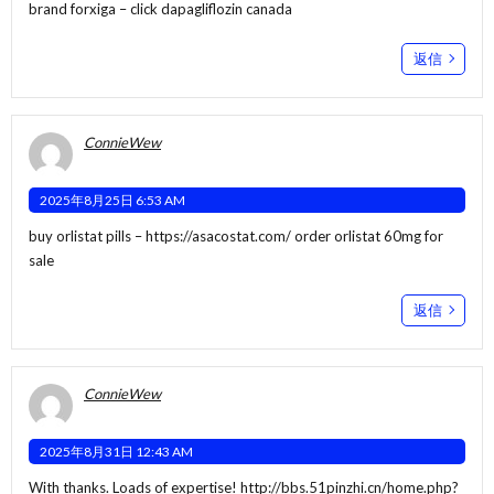
brand forxiga –
click
dapagliflozin canada
返信
ConnieWew
2025年8月25日 6:53 AM
buy orlistat pills –
https://asacostat.com/
order orlistat 60mg for
sale
返信
ConnieWew
2025年8月31日 12:43 AM
With thanks. Loads of expertise!
http://bbs.51pinzhi.cn/home.php?