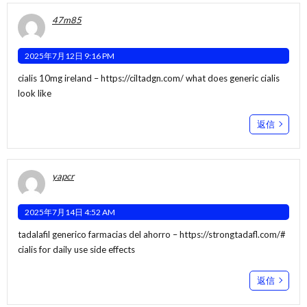
47m85
2025年7月12日 9:16 PM
cialis 10mg ireland –
https://ciltadgn.com/
what does generic cialis
look like
返信
yapcr
2025年7月14日 4:52 AM
tadalafil generico farmacias del ahorro –
https://strongtadafl.com/#
cialis for daily use side effects
返信