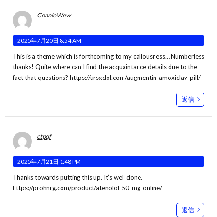
ConnieWew
2025年7月20日 8:54 AM
This is a theme which is forthcoming to my callousness… Numberless
thanks! Quite where can I find the acquaintance details due to the
fact that questions?
https://ursxdol.com/augmentin-amoxiclav-pill/
返信
ctpqf
2025年7月21日 1:48 PM
Thanks towards putting this up. It’s well done.
https://prohnrg.com/product/atenolol-50-mg-online/
返信