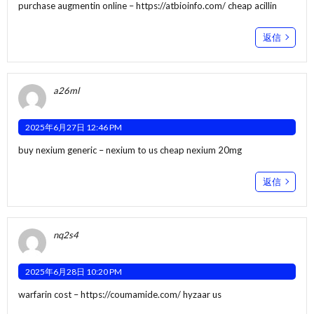
purchase augmentin online –
https://atbioinfo.com/
cheap acillin
返信
a26ml
2025年6月27日 12:46 PM
buy nexium generic –
nexium to us
cheap nexium 20mg
返信
nq2s4
2025年6月28日 10:20 PM
warfarin cost –
https://coumamide.com/
hyzaar us