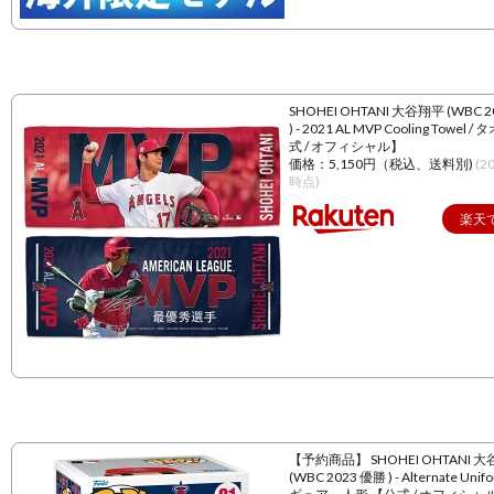
SHOHEI OHTANI 大谷翔平 (WBC 
) - 2021 AL MVP Cooling Towel 
式 / オフィシャル】
価格：5,150円（税込、送料別)
(2
時点)
楽天
【予約商品】 SHOHEI OHTANI 
(WBC 2023 優勝 ) - Alternate Unif