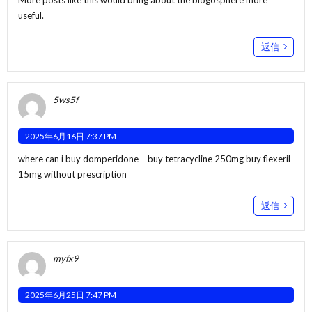
useful.
返信
5ws5f
2025年6月16日 7:37 PM
where can i buy domperidone –
buy tetracycline 250mg
buy flexeril
15mg without prescription
返信
myfx9
2025年6月25日 7:47 PM