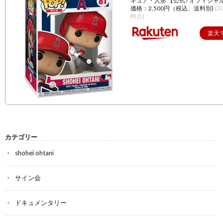
ギュア・人形 【公式 / オフィシャ
価格：2,500円（税込、送料別)
(2
時点)
楽天
カテゴリー
shohei ohtani
サイン会
ドキュメンタリー