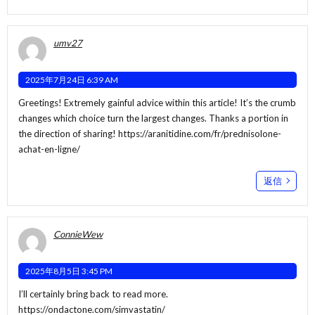
umv27
2025年7月24日 6:39 AM
Greetings! Extremely gainful advice within this article! It’s the crumb
changes which choice turn the largest changes. Thanks a portion in
the direction of sharing!
https://aranitidine.com/fr/prednisolone-
achat-en-ligne/
返信
ConnieWew
2025年8月5日 3:45 PM
I’ll certainly bring back to read more.
https://ondactone.com/simvastatin/