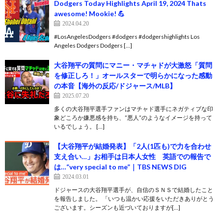
Dodgers Today Highlights April 19, 2024 Thats
awesome! Mookie! 💪
2024.04.20
#LosAngelesDodgers #dodgers #dodgershighlights Los
Angeles Dodgers Dodgers […]
大谷翔平の質問にマニー・マチャドが大激怒「質問
を修正しろ！」オールスターで明らかになった感動
の本音【海外の反応/ドジャース/MLB】
2025.07.20
多くの大谷翔平選手ファンはマチャド選手にネガティブな印
象どころか嫌悪感を持ち、”悪人”のようなイメージを持って
いるでしょう。 […]
【大谷翔平が結婚発表】「2人(1匹も)で力を合わせ
支え合い…」お相手は日本人女性 英語での報告で
は…“very special to me”｜TBS NEWS DIG
2024.03.01
ドジャースの大谷翔平選手が、自信のＳＮＳで結婚したこと
を報告しました。 「いつも温かい応援をいただきありがとう
ございます。シーズンも近づいておりますが[…]