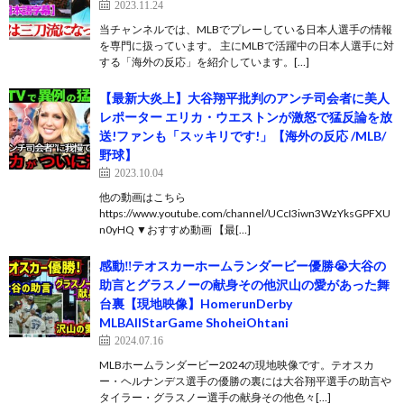
2023.11.24
当チャンネルでは、MLBでプレーしている日本人選手の情報
を専門に扱っています。 主にMLBで活躍中の日本人選手に対
する「海外の反応」を紹介しています。[…]
【最新大炎上】大谷翔平批判のアンチ司会者に美人
レポーター エリカ・ウエストンが激怒で猛反論を放
送!ファンも「スッキリです!」【海外の反応 /MLB/
野球】
2023.10.04
他の動画はこちら
https://www.youtube.com/channel/UCcI3iwn3WzYksGPFXU
n0yHQ ▼おすすめ動画 【最[…]
感動‼️テオスカーホームランダービー優勝😭大谷の
助言とグラスノーの献身その他沢山の愛があった舞
台裏【現地映像】HomerunDerby
MLBAllStarGame ShoheiOhtani
2024.07.16
MLBホームランダービー2024の現地映像です。テオスカ
ー・ヘルナンデス選手の優勝の裏には大谷翔平選手の助言や
タイラー・グラスノー選手の献身その他色々[…]