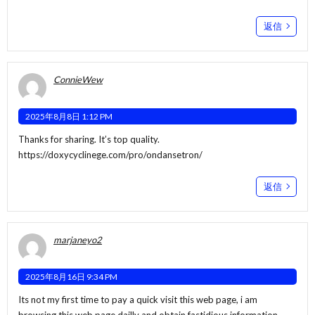
返信
ConnieWew
2025年8月8日 1:12 PM
Thanks for sharing. It’s top quality.
https://doxycyclinege.com/pro/ondansetron/
返信
marjaneyo2
2025年8月16日 9:34 PM
Its not my first time to pay a quick visit this web page, i am
browsing this web page dailly and obtain fastidious information