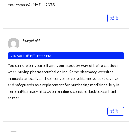
mod=space&uid=7112373
返信
EpwjNaild
2025年10月8日 12:27 PM
You can shelter yourself and your stock by way of being cautious
when buying pharmaceutical online. Some pharmacy websites
manipulate legally and sell convenience, solitariness, cost savings
and safeguards as a replacement for purchasing medicines. buy in
TerbinaPharmacy
https://terbinafines.com/product/cozaar.html
cozaar
返信