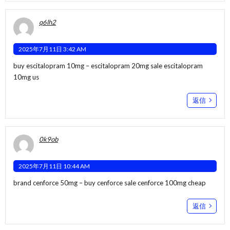
q6lh2
2025年7月11日 3:42 AM
buy escitalopram 10mg –
escitalopram 20mg sale
escitalopram
10mg us
返信
0k9ob
2025年7月11日 10:44 AM
brand cenforce 50mg –
buy cenforce sale
cenforce 100mg cheap
返信