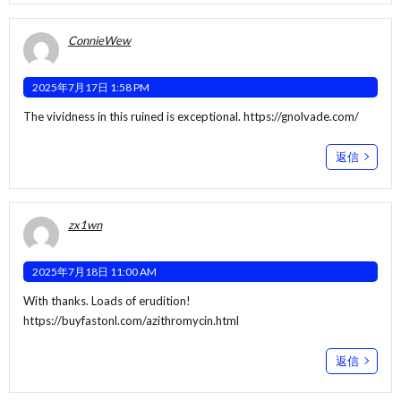
ConnieWew
2025年7月17日 1:58 PM
The vividness in this ruined is exceptional.
https://gnolvade.com/
返信
zx1wn
2025年7月18日 11:00 AM
With thanks. Loads of erudition!
https://buyfastonl.com/azithromycin.html
返信