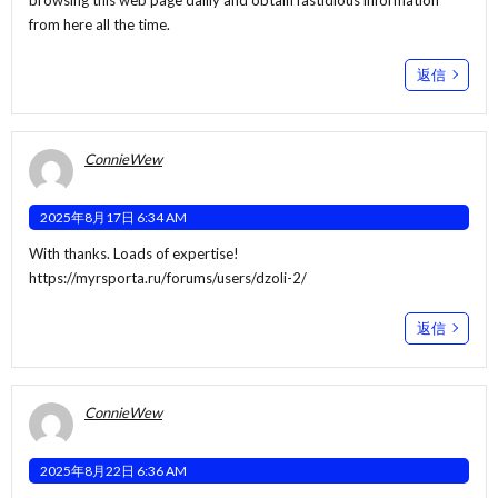
from here all the time.
返信
ConnieWew
2025年8月17日 6:34 AM
With thanks. Loads of expertise!
https://myrsporta.ru/forums/users/dzoli-2/
返信
ConnieWew
2025年8月22日 6:36 AM