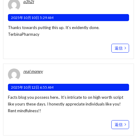
p3h2t
2025年10月10日 5:29 AM
Thanks towards putting this up. It’s evidently done.
TerbinaPharmacy
返信
real money
2025年10月12日 6:55 AM
Facts blog you possess here.. It’s intricate to on high worth script
like yours these days. I honestly appreciate individuals like you!
Rent mindfulness!!
返信