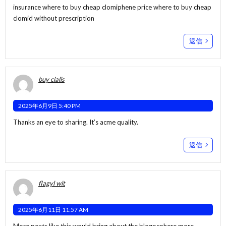
insurance where to buy cheap clomiphene price where to buy cheap
clomid without prescription
返信
buy cialis
2025年6月9日 5:40 PM
Thanks an eye to sharing. It’s acme quality.
返信
flagyl wit
2025年6月11日 11:57 AM
More posts like this would bring about the blogosphere more