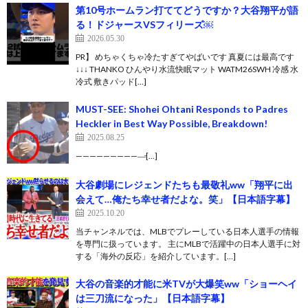
第10号ホームラン打ててどうですか？大谷翔平が語
る！ドジャースVSフィリーズ￼
2026.05.30
PR】 めちゃくちゃ冷たすぎてやばいです 真夏には最高です
↓↓↓ THANKO ひんやり水流快眠マット WATM26SWH 冷感 水
冷式 敷きパッド[…]
MUST-SEE: Shohei Ohtani Responds to Padres
Heckler in Best Way Possible, Breakdown!
2025.08.25
——————————̵[…]
大谷劇場にレジェンドたちも最敬礼ww「翔平に出
会えて…俺たち幸せ者だよな。笑」【日本語字幕】
2025.10.20
当チャンネルでは、MLBでプレーしている日本人選手の情報
を専門に扱っています。 主にMLBで活躍中の日本人選手に対
する「海外の反応」を紹介しています。[…]
大谷の音楽的才能に米TVが大爆笑ww「ショーヘイ
は三刀流になった」【日本語字幕】