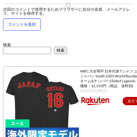
次回のコメントで使用するためブラウザーに自分の名前、メールアドレ
ス、サイトを保存する。
検索
検索
WBC 大谷翔平 日本代表 Tシャツ 
ジャパン Youth 2023 World Baseball
ネーム&ナンバー 23wbsf Legend
価格：12,320円（税込、送料別)
(2023/3/31時点)
楽天