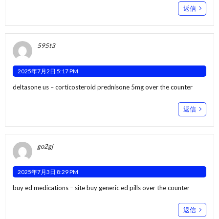
返信
595t3
2025年7月2日 5:17 PM
deltasone us –
corticosteroid
prednisone 5mg over the counter
返信
go2gj
2025年7月3日 8:29 PM
buy ed medications –
site
buy generic ed pills over the counter
返信