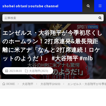
shohei ohtani youtube channel
エンゼルス・大谷翔平が今季初尽くし
のホームラン！2打席連発&最長飛距
離に米アナ「なんと2打席連続！ロケ
ットのようだ！」 #大谷翔平 #mlb
2023.06.01
大谷翔平(2023)
大谷翔平
大谷翔平(2023)
エンゼルス・大谷翔平が今季初
HOME