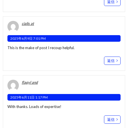
返信
cialis at
2025年6月9日 7:01 PM
This is the make of post I recoup helpful.
返信
flagyl and
2025年6月11日 1:17 PM
With thanks. Loads of expertise!
返信