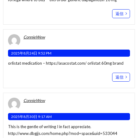
返信
ConnieWew
2025年8月24日 9:52 PM
orlistat medication –
https://asacostat.com/
orlistat 60mg brand
返信
ConnieWew
2025年8月30日 9:17 AM
This is the gentle of writing I in fact appreciate.
http://www.dbgjjs.com/home.php?mod=space&uid=533044