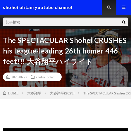
shohei ohtani youtube channel
The SPECTACULAR Shohei CRUSHES
his league-leading 26th homer 446
feet!!! 大谷翔平ハイライト
2023.06.27
shohei ohtani
大谷翔平
大谷翔平(2023)
The SPECTACULAR Shohei CR
HOME