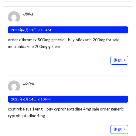
0bfva
2025年6月13日 9:13 AM
order zithromax 500mg generic –
buy ofloxacin 200mg for sale
metronidazole 200mg generic
返信
bb7yk
2025年6月14日 9:10 PM
cost rybelsus 14mg –
buy cyproheptadine 4mg sale
order generic
cyproheptadine 4mg
返信