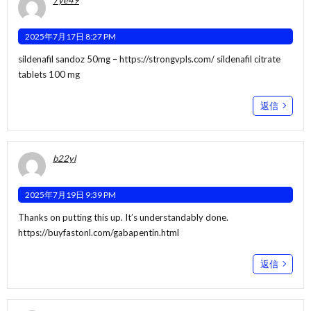
2025年7月17日 8:27 PM
sildenafil sandoz 50mg –
https://strongvpls.com/
sildenafil citrate
tablets 100 mg
返信
b22yl
2025年7月19日 9:39 PM
Thanks on putting this up. It’s understandably done.
https://buyfastonl.com/gabapentin.html
返信