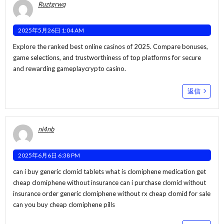
Ruztgrwq
2025年5月26日 1:04 AM
Explore the ranked best online casinos of 2025. Compare bonuses,
game selections, and trustworthiness of top platforms for secure
and rewarding gameplay
crypto casino
.
返信
ni4nb
2025年6月6日 6:38 PM
can i buy generic clomid tablets what is clomiphene medication get
cheap clomiphene without insurance
can i purchase clomid without
insurance
order generic clomiphene without rx cheap clomid for sale
can you buy cheap clomiphene pills