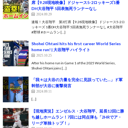
席【9.28現地映像】ドジャース5-2ロッキーズ1番
DH大谷翔平 5回表無死ランナーなし
2024.09.29
速報！大谷翔平 第3打席【9.28現地映像】 ドジャース5-2ロ
ッキーズ 1番DH大谷翔平 5回表無死ランナーなし #大谷翔平
#野球 #ホームラン […]
Shohei Ohtani hits his first career World Series
home run! | 大谷翔平 ハイライト
2025.10.25
After his home run in Game 1 of the 2025 World Series,
Shohei Ohtani joins […]
「我々は大谷の力量を完全に見誤っていた…」ド軍
幹部が大谷に衝撃発言
2024.09.11
[…]
【現地実況】エンゼルス・大谷翔平、延長12回に勝
ち越しホームラン！7回には同点弾も「2HRでア・
リーグ単独トップ！」