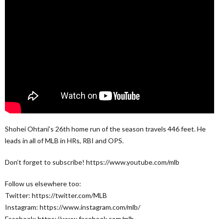
Shohei Ohtani’s 26th home run of the season travels 446 feet. He
leads in all of MLB in HRs, RBI and OPS.
Don’t forget to subscribe! https://www.youtube.com/mlb
Follow us elsewhere too:
Twitter: https://twitter.com/MLB
Instagram: https://www.instagram.com/mlb/
Facebook: https://www.facebook.com/mlb