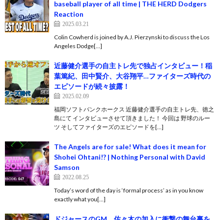
baseball player of all time | THE HERD Dodgers
Reaction
2025.03.21
Colin Cowherd is joined by A.J. Pierzynski to discuss the Los
Angeles Dodge[…]
近藤健介選手の自主トレ先で独占インタビュー！稲
葉篤紀、田中賢介、大谷翔平…ファイターズ時代の
エピソードが続々披露！
2025.02.09
福岡ソフトバンクホークス 近藤健介選手の自主トレ先、徳之
島にて インタビューさせて頂きました！ 今回は 野球のルー
ツ そしてファイターズのエピソードを[…]
The Angels are for sale! What does it mean for
Shohei Ohtani!? | Nothing Personal with David
Samson
2022.08.25
Today’s word of the day is ‘formal process’ as in you know
exactly what you[…]
ドジャースのGM、佐々木の加入に衝撃の舞台裏を