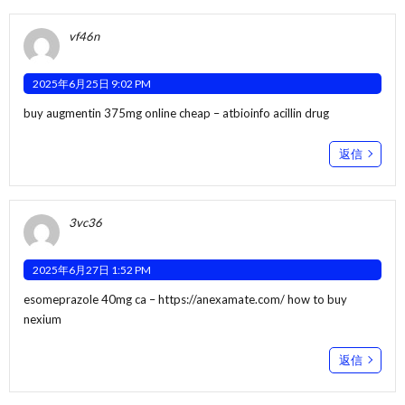
vf46n
2025年6月25日 9:02 PM
buy augmentin 375mg online cheap –
atbioinfo
acillin drug
返信
3vc36
2025年6月27日 1:52 PM
esomeprazole 40mg ca –
https://anexamate.com/
how to buy
nexium
返信