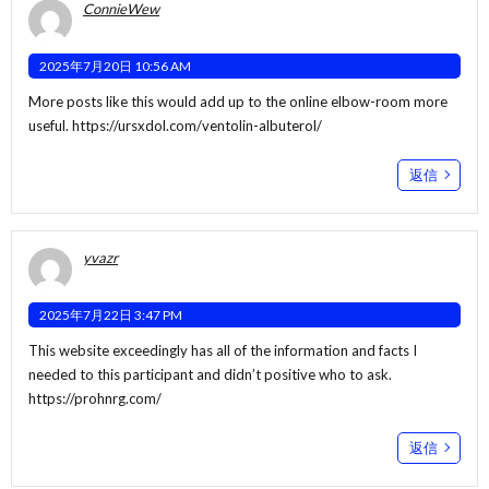
ConnieWew
2025年7月20日 10:56 AM
More posts like this would add up to the online elbow-room more
useful.
https://ursxdol.com/ventolin-albuterol/
返信
yvazr
2025年7月22日 3:47 PM
This website exceedingly has all of the information and facts I
needed to this participant and didn’t positive who to ask.
https://prohnrg.com/
返信