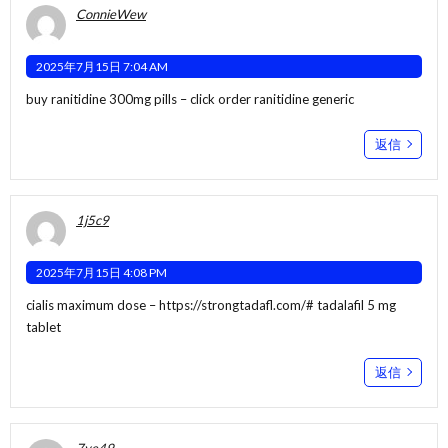
ConnieWew
2025年7月15日 7:04 AM
buy ranitidine 300mg pills –
click
order ranitidine generic
返信
1j5c9
2025年7月15日 4:08 PM
cialis maximum dose –
https://strongtadafl.com/#
tadalafil 5 mg
tablet
返信
7ye49