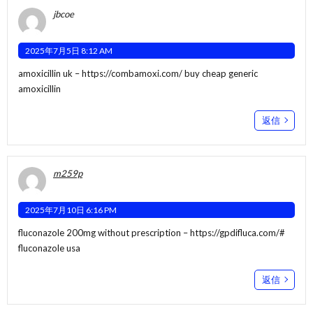
jbcoe
2025年7月5日 8:12 AM
amoxicillin uk –
https://combamoxi.com/
buy cheap generic
amoxicillin
返信
m259p
2025年7月10日 6:16 PM
fluconazole 200mg without prescription –
https://gpdifluca.com/#
fluconazole usa
返信