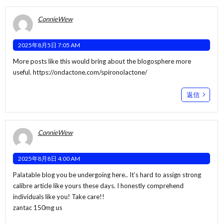
ConnieWew
2025年8月5日 7:05 AM
More posts like this would bring about the blogosphere more
useful.
https://ondactone.com/spironolactone/
返信
ConnieWew
2025年8月8日 4:00 AM
Palatable blog you be undergoing here.. It’s hard to assign strong
calibre article like yours these days. I honestly comprehend
individuals like you! Take care!!
zantac 150mg us