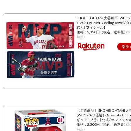
SHOHEI OHTANI 大谷翔平 (WBC 
) - 2021 AL MVP Cooling Towel 
式 / オフィシャル】
価格：5,150円（税込、送料別)
(2
時点)
楽天
【予約商品】 SHOHEI OHTANI 
(WBC 2023 優勝 ) - Alternate Unif
ギュア・人形 【公式 / オフィシャ
価格：2,500円（税込、送料別)
(2
時点)