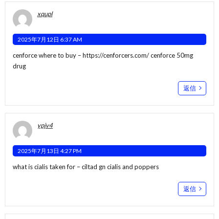
xqupl
2025年7月12日 6:37 AM
cenforce where to buy –
https://cenforcers.com/
cenforce 50mg
drug
返信
ypjv4
2025年7月13日 4:27 PM
what is cialis taken for –
ciltad gn
cialis and poppers
返信