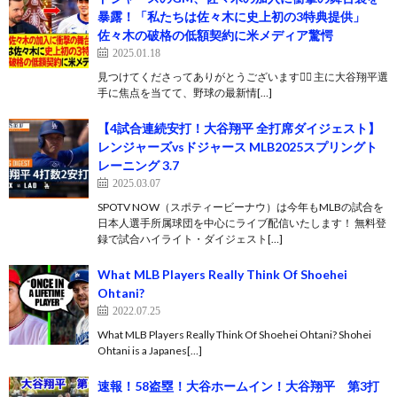
暴露！「私たちは佐々木に史上初の3特典提供」
佐々木の破格の低額契約に米メディア驚愕
2025.01.18
見つけてくださってありがとうございます🙇‍♂️ 主に大谷翔平選
手に焦点を当てて、野球の最新情[…]
【4試合連続安打！大谷翔平 全打席ダイジェスト】
レンジャーズvsドジャース MLB2025スプリングト
レーニング 3.7
2025.03.07
SPOTV NOW（スポティービーナウ）は今年もMLBの試合を
日本人選手所属球団を中心にライブ配信いたします！ 無料登
録で試合ハイライト・ダイジェスト[…]
What MLB Players Really Think Of Shoehei
Ohtani?
2022.07.25
What MLB Players Really Think Of Shoehei Ohtani? Shohei
Ohtani is a Japanes[…]
速報！58盗塁！大谷ホームイン！大谷翔平 第3打