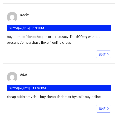
gaatv
2025年6月16日 8:33 PM
buy domperidone cheap –
order tetracycline 500mg without
prescription
purchase flexeril online cheap
返信
ihtai
2025年6月23日 11:07 PM
cheap azithromycin –
buy cheap tindamax
bystolic buy online
返信