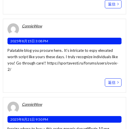
返信
ConnieWew
2025年8月15日 3:08 PM
Palatable blog you procure here.. It’s intricate to espy elevated
worth script like yours these days. I truly recognize individuals like
you! Go through care!!
https://sportavesti.ru/forums/users/ovoix-
2/
返信
ConnieWew
2025年8月21日 9:50 PM
forxiga where to buy –
this
order generic dapagliflozin 10 mg