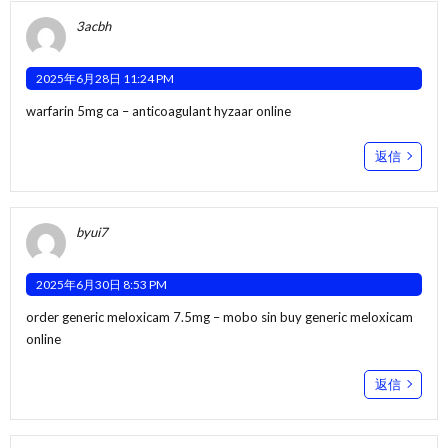
3acbh
2025年6月28日 11:24 PM
warfarin 5mg ca –
anticoagulant
hyzaar online
返信
byui7
2025年6月30日 8:53 PM
order generic meloxicam 7.5mg –
mobo sin
buy generic meloxicam
online
返信