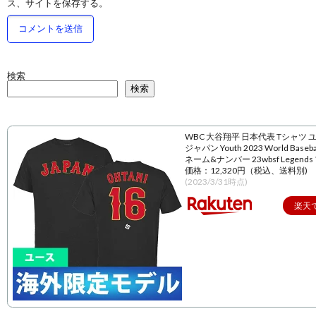
ス、サイトを保存する。
検索
検索
WBC 大谷翔平 日本代表 Tシャツ 
ジャパン Youth 2023 World Baseball
ネーム&ナンバー 23wbsf Legend
価格：12,320円（税込、送料別)
(2023/3/31時点)
楽天