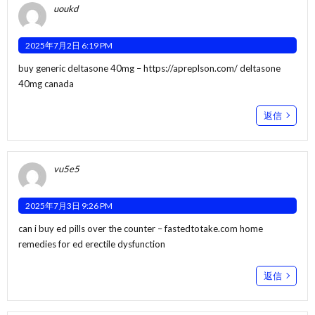
uoukd
2025年7月2日 6:19 PM
buy generic deltasone 40mg –
https://apreplson.com/
deltasone
40mg canada
返信
vu5e5
2025年7月3日 9:26 PM
can i buy ed pills over the counter –
fastedtotake.com
home
remedies for ed erectile dysfunction
返信