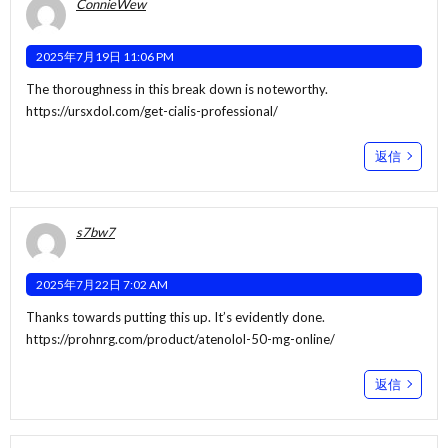
ConnieWew
2025年7月19日 11:06 PM
The thoroughness in this break down is noteworthy.
https://ursxdol.com/get-cialis-professional/
返信
s7bw7
2025年7月22日 7:02 AM
Thanks towards putting this up. It’s evidently done.
https://prohnrg.com/product/atenolol-50-mg-online/
返信