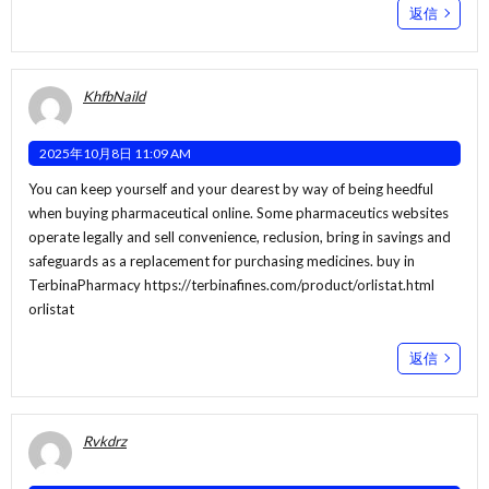
返信
KhfbNaild
2025年10月8日 11:09 AM
You can keep yourself and your dearest by way of being heedful
when buying pharmaceutical online. Some pharmaceutics websites
operate legally and sell convenience, reclusion, bring in savings and
safeguards as a replacement for purchasing medicines. buy in
TerbinaPharmacy
https://terbinafines.com/product/orlistat.html
orlistat
返信
Rvkdrz