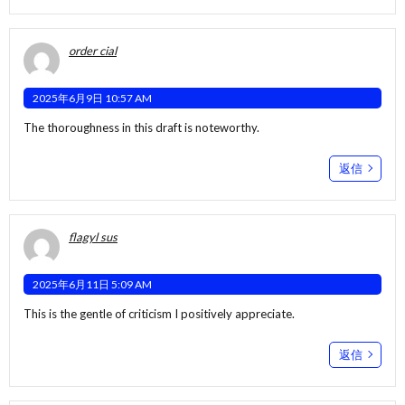
order cial
2025年6月9日 10:57 AM
The thoroughness in this draft is noteworthy.
返信
flagyl sus
2025年6月11日 5:09 AM
This is the gentle of criticism I positively appreciate.
返信