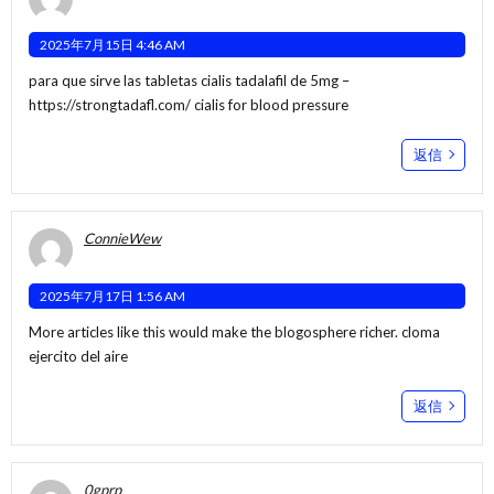
2025年7月15日 4:46 AM
para que sirve las tabletas cialis tadalafil de 5mg –
https://strongtadafl.com/
cialis for blood pressure
返信
ConnieWew
2025年7月17日 1:56 AM
More articles like this would make the blogosphere richer.
cloma
ejercito del aire
返信
0gprp