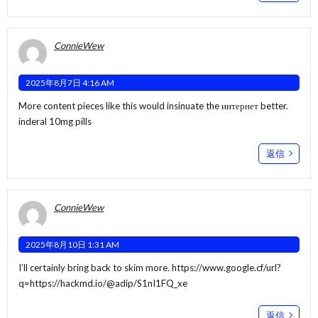
ConnieWew
2025年8月7日 4:16 AM
More content pieces like this would insinuate the интернет better.
inderal 10mg pills
返信
ConnieWew
2025年8月10日 1:31 AM
I’ll certainly bring back to skim more.
https://www.google.cf/url?
q=https://hackmd.io/@adip/S1nI1FQ_xe
返信