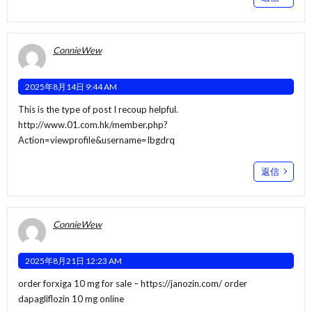
ConnieWew
2025年8月14日 9:44 AM
This is the type of post I recoup helpful.
http://www.01.com.hk/member.php?
Action=viewprofile&username=Ibgdrq
返信
ConnieWew
2025年8月21日 12:23 AM
order forxiga 10 mg for sale –
https://janozin.com/
order
dapagliflozin 10 mg online