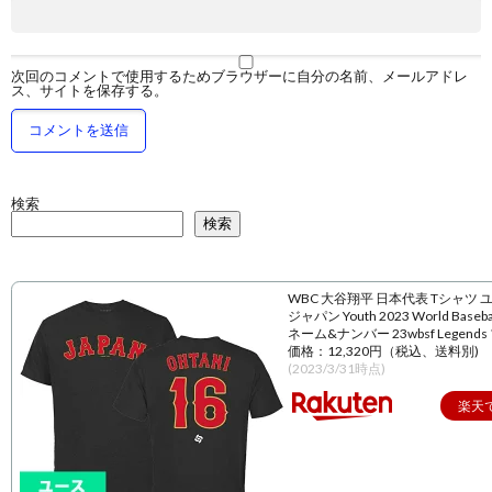
次回のコメントで使用するためブラウザーに自分の名前、メールアドレ
ス、サイトを保存する。
検索
検索
WBC 大谷翔平 日本代表 Tシャツ 
ジャパン Youth 2023 World Baseball
ネーム&ナンバー 23wbsf Legend
価格：12,320円（税込、送料別)
(2023/3/31時点)
楽天