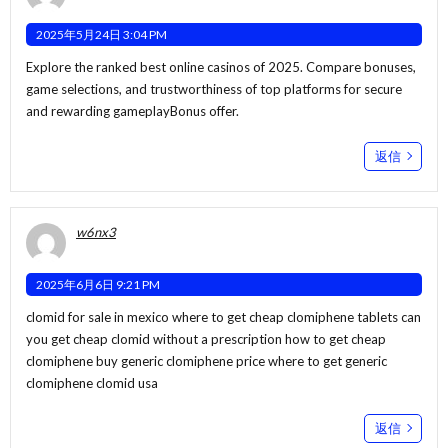
2025年5月24日 3:04 PM
Explore the ranked best online casinos of 2025. Compare bonuses,
game selections, and trustworthiness of top platforms for secure
and rewarding gameplay
Bonus offer
.
返信
w6nx3
2025年6月6日 9:21 PM
clomid for sale in mexico where to get cheap clomiphene tablets can
you get cheap clomid without a prescription
how to get cheap
clomiphene
buy generic clomiphene price where to get generic
clomiphene clomid usa
返信