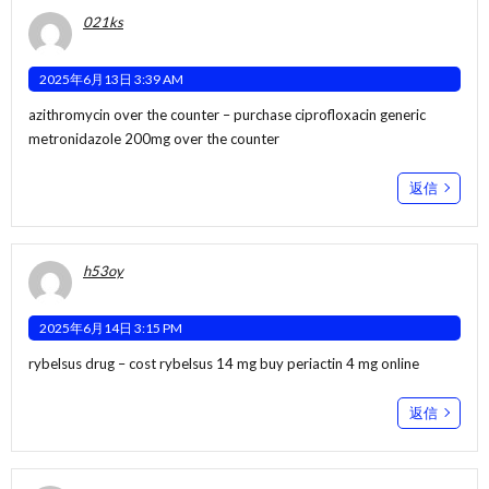
021ks
2025年6月13日 3:39 AM
azithromycin over the counter –
purchase ciprofloxacin generic
metronidazole 200mg over the counter
返信
h53oy
2025年6月14日 3:15 PM
rybelsus drug –
cost rybelsus 14 mg
buy periactin 4 mg online
返信