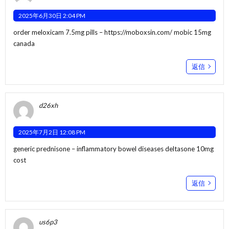
2025年6月30日 2:04 PM
order meloxicam 7.5mg pills –
https://moboxsin.com/
mobic 15mg
canada
返信
d26xh
2025年7月2日 12:08 PM
generic prednisone –
inflammatory bowel diseases
deltasone 10mg
cost
返信
us6p3