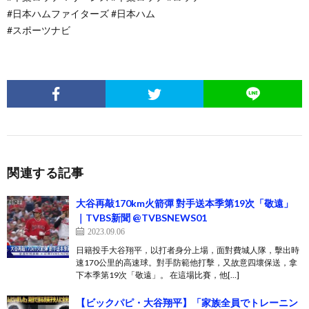
#日本ハムファイターズ #日本ハム
#スポーツナビ
関連する記事
大谷再敲170km火箭彈 對手送本季第19次「敬遠」
｜TVBS新聞 @TVBSNEWS01
2023.09.06
日籍投手大谷翔平，以打者身分上場，面對費城人隊，擊出時
速170公里的高速球。對手防範他打擊，又故意四壞保送，拿
下本季第19次「敬遠」。 在這場比賽，他[…]
【ビックパピ・大谷翔平】「家族全員でトレーニン