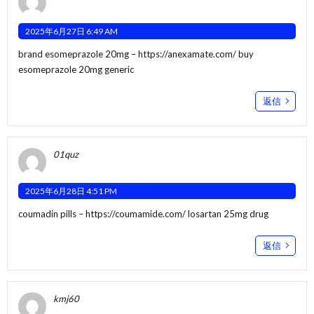
2025年6月27日 6:49 AM
brand esomeprazole 20mg –
https://anexamate.com/
buy
esomeprazole 20mg generic
返信
01quz
2025年6月28日 4:51 PM
coumadin pills –
https://coumamide.com/
losartan 25mg drug
返信
kmj60