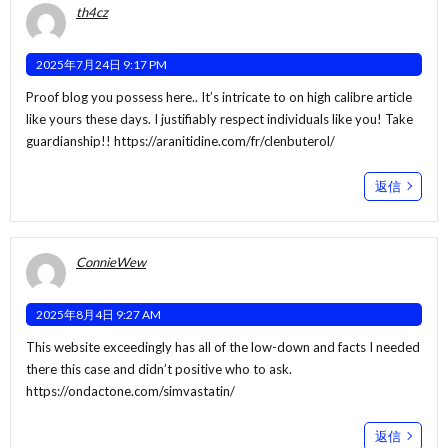
th4cz
2025年7月24日 9:17 PM
Proof blog you possess here.. It’s intricate to on high calibre article
like yours these days. I justifiably respect individuals like you! Take
guardianship!!
https://aranitidine.com/fr/clenbuterol/
返信
ConnieWew
2025年8月4日 9:27 AM
This website exceedingly has all of the low-down and facts I needed
there this case and didn’t positive who to ask.
https://ondactone.com/simvastatin/
返信