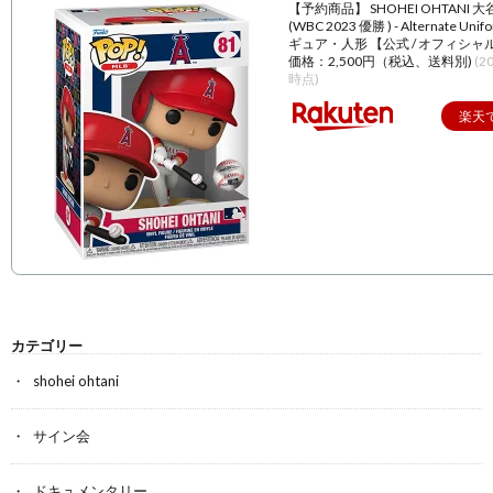
【予約商品】 SHOHEI OHTANI 
(WBC 2023 優勝 ) - Alternate Unif
ギュア・人形 【公式 / オフィシャ
価格：2,500円（税込、送料別)
(2
時点)
楽天
カテゴリー
shohei ohtani
サイン会
ドキュメンタリー