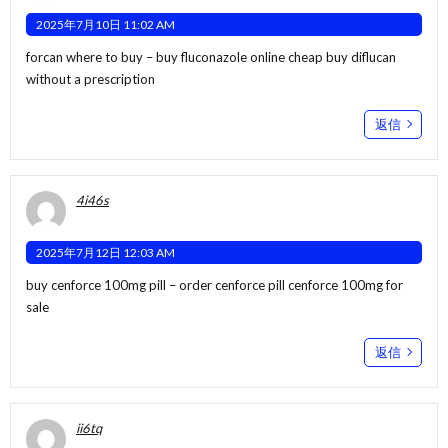
2025年7月10日 11:02 AM
forcan where to buy –
buy fluconazole online cheap
buy diflucan
without a prescription
返信
4i46s
2025年7月12日 12:03 AM
buy cenforce 100mg pill –
order cenforce pill
cenforce 100mg for
sale
返信
ii6tq