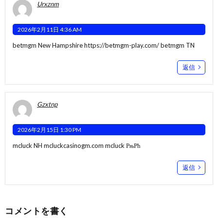
Urxznm
2026年2月11日 4:36 AM
betmgm New Hampshire
https://betmgm-play.com/
betmgm TN
返信
Gzxtnp
2026年2月15日 1:30 PM
mcluck NH
mcluckcasinogm.com
mcluck РњРћ
返信
コメントを書く