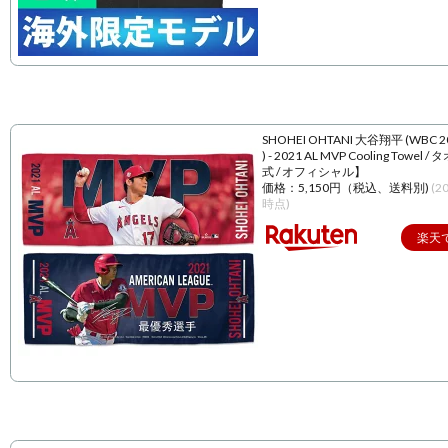
SHOHEI OHTANI 大谷翔平 (WBC 
) - 2021 AL MVP Cooling Towel 
式 / オフィシャル】
価格：5,150円（税込、送料別)
(2
時点)
楽天