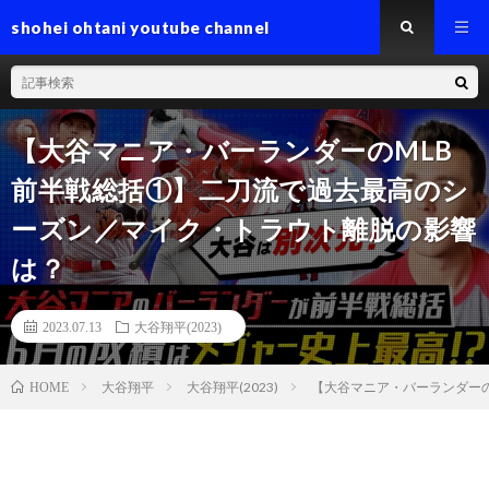
shohei ohtani youtube channel
【大谷マニア・バーランダーのMLB
前半戦総括①】二刀流で過去最高のシ
ーズン／マイク・トラウト離脱の影響
は？
2023.07.13
大谷翔平(2023)
大谷翔平
大谷翔平(2023)
【大谷マニア・バーランダー
HOME