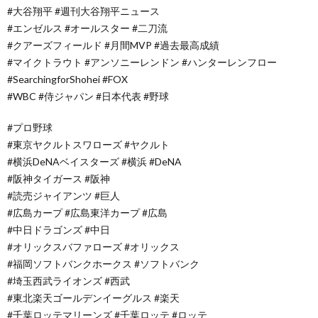
#大谷翔平 #週刊大谷翔平ニュース
#エンゼルス #オールスター #二刀流
#クアーズフィールド #月間MVP #過去最高成績
#マイクトラウト #アンソニーレンドン #ハンターレンフロー
#SearchingforShohei #FOX
#WBC #侍ジャパン #日本代表 #野球
#プロ野球
#東京ヤクルトスワローズ #ヤクルト
#横浜DeNAベイスターズ #横浜 #DeNA
#阪神タイガース #阪神
#読売ジャイアンツ #巨人
#広島カープ #広島東洋カープ #広島
#中日ドラゴンズ #中日
#オリックスバファローズ #オリックス
#福岡ソフトバンクホークス #ソフトバンク
#埼玉西武ライオンズ #西武
#東北楽天ゴールデンイーグルス #楽天
#千葉ロッテマリーンズ #千葉ロッテ #ロッテ