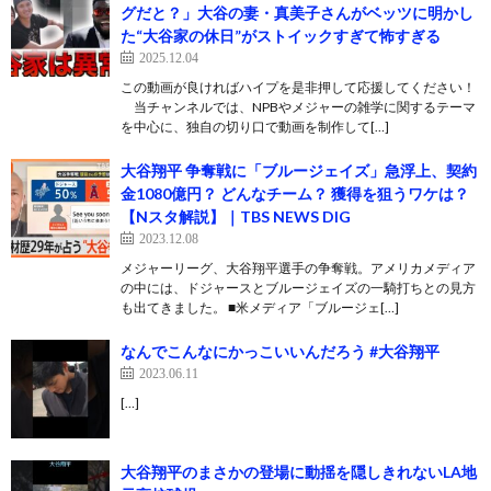
グだと？」大谷の妻・真美子さんがベッツに明かし
た“大谷家の休日”がストイックすぎて怖すぎる
2025.12.04
この動画が良ければハイプを是非押して応援してください！
当チャンネルでは、NPBやメジャーの雑学に関するテーマ
を中心に、独自の切り口で動画を制作して[…]
大谷翔平 争奪戦に「ブルージェイズ」急浮上、契約
金1080億円？ どんなチーム？ 獲得を狙うワケは？
【Nスタ解説】｜TBS NEWS DIG
2023.12.08
メジャーリーグ、大谷翔平選手の争奪戦。アメリカメディア
の中には、ドジャースとブルージェイズの一騎打ちとの見方
も出てきました。 ■米メディア「ブルージェ[…]
なんでこんなにかっこいいんだろう #大谷翔平
2023.06.11
[…]
大谷翔平のまさかの登場に動揺を隠しきれないLA地