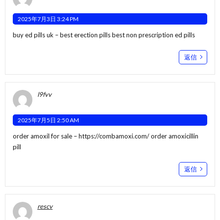
2025年7月3日 3:24 PM
buy ed pills uk –
best erection pills
best non prescription ed pills
返信
l9fvv
2025年7月5日 2:50 AM
order amoxil for sale –
https://combamoxi.com/
order amoxicillin
pill
返信
rescv