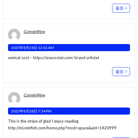
返信
ConnieWew
2025年8月24日 12:01 AM
xenical cost –
https://asacostat.com/
brand orlistat
返信
ConnieWew
2025年8月28日 7:54 PM
This is the stripe of glad I enjoy reading.
http://mi.minfish.com/home.php?mod=space&uid=1420999