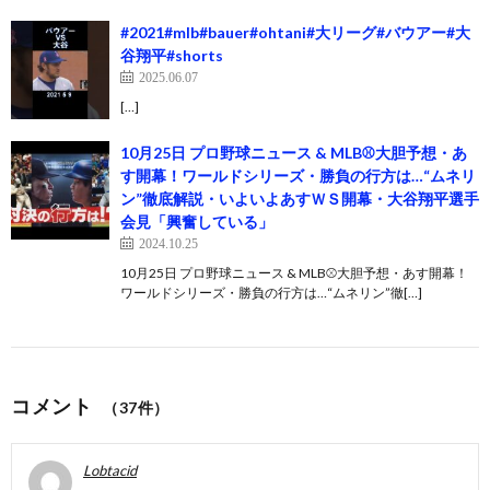
#2021#mlb#bauer#ohtani#大リーグ#バウアー#大
谷翔平#shorts
2025.06.07
[…]
10月25日 プロ野球ニュース & MLB⚾️大胆予想・あ
す開幕！ワールドシリーズ・勝負の行方は…“ムネリ
ン”徹底解説・いよいよあすＷＳ開幕・大谷翔平選手
会見「興奮している」
2024.10.25
10月25日 プロ野球ニュース & MLB⚾️大胆予想・あす開幕！
ワールドシリーズ・勝負の行方は…“ムネリン”徹[…]
コメント
（37件）
Lobtacid