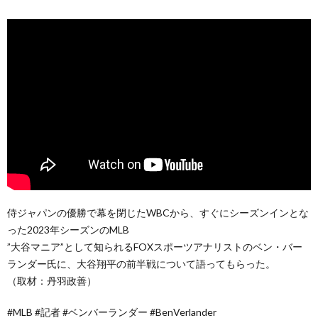
侍ジャパンの優勝で幕を閉じたWBCから、すぐにシーズンインとな
った2023年シーズンのMLB
”大谷マニア”として知られるFOXスポーツアナリストのベン・バー
ランダー氏に、大谷翔平の前半戦について語ってもらった。
（取材：丹羽政善）
#MLB #記者 #ベンバーランダー #BenVerlander