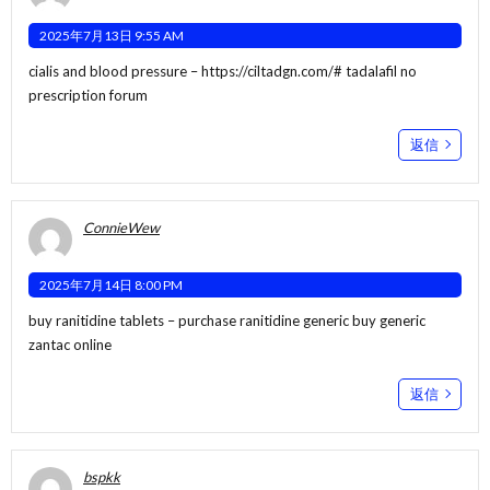
2025年7月13日 9:55 AM
cialis and blood pressure –
https://ciltadgn.com/#
tadalafil no
prescription forum
返信
ConnieWew
2025年7月14日 8:00 PM
buy ranitidine tablets –
purchase ranitidine generic
buy generic
zantac online
返信
bspkk