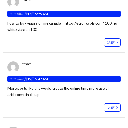
2025年7月17日 9:25 AM
how to buy viagra online canada –
https://strongvpls.com/
100mg
white viagra s100
返信
xxpi1
2025年7月19日 9:47 AM
More posts like this would create the online time more useful.
azithromycin cheap
返信