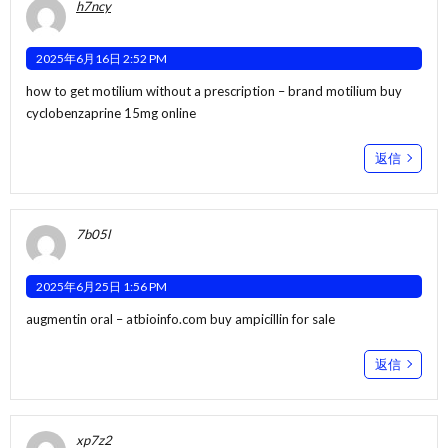
h7ncy
2025年6月16日 2:52 PM
how to get motilium without a prescription –
brand motilium
buy
cyclobenzaprine 15mg online
返信
7b05l
2025年6月25日 1:56 PM
augmentin oral –
atbioinfo.com
buy ampicillin for sale
返信
xp7z2