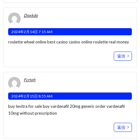
Dqxkdo
2024年2月14日 7:15 AM
roulette wheel online
best casino
casino online roulette real money
返信
Fcrtgh
2024年2月15日 8:55 AM
buy levitra for sale
buy vardenafil 20mg generic
order vardenafil
10mg without prescription
返信