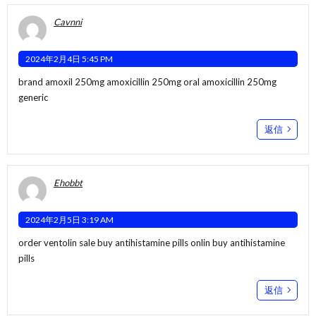
Cavnni
2024年2月4日 5:45 PM
brand amoxil 250mg
amoxicillin 250mg oral
amoxicillin 250mg
generic
返信
Ehobbt
2024年2月5日 3:19 AM
order ventolin sale
buy antihistamine pills onlin
buy antihistamine
pills
返信