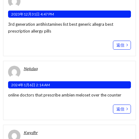
2023年12月31日 4:47 PM
3rd generation antihistamines list
best generic allegra
best
prescription allergy pills
返信
Ngkdaq
2024年1月6日 2:14 AM
online doctors that prescribe ambien
meloset over the counter
返信
Kwydhr