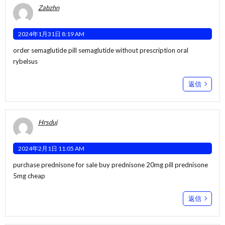
Zabzhn
2024年1月31日 8:19 AM
order semaglutide pill
semaglutide without prescription
oral
rybelsus
返信
Hrsduj
2024年2月1日 11:05 AM
purchase prednisone for sale
buy prednisone 20mg pill
prednisone
5mg cheap
返信