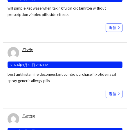
will pimple get wase when taking fulcin
crotamiton without
prescription
zinplex pills side effects
返信
Zkvfly
2024年1月13日 2:02 PM
best antihistamine decongestant combo
purchase flixotide nasal
spray
generic allergy pills
返信
Zwqtyp