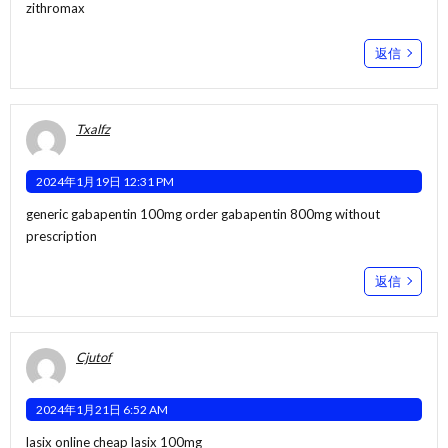
zithromax
返信
Txalfz
2024年1月19日 12:31 PM
generic gabapentin 100mg
order gabapentin 800mg without
prescription
返信
Cjutof
2024年1月21日 6:52 AM
lasix online
cheap lasix 100mg