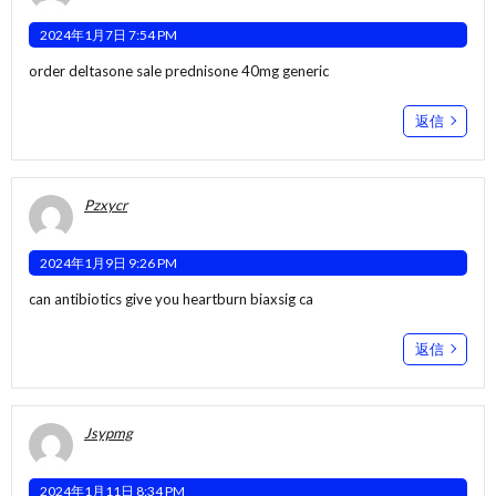
2024年1月7日 7:54 PM
order deltasone sale
prednisone 40mg generic
返信
Pzxycr
2024年1月9日 9:26 PM
can antibiotics give you heartburn
biaxsig ca
返信
Jsypmg
2024年1月11日 8:34 PM