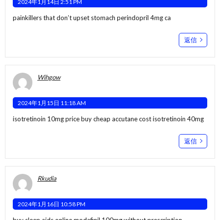
2024年1月14日 2:51 PM
painkillers that don’t upset stomach
perindopril 4mg ca
返信
Wihgow
2024年1月15日 11:18 AM
isotretinoin 10mg price
buy cheap accutane
cost isotretinoin 40mg
返信
Rkudia
2024年1月16日 10:58 PM
buy sleep aids online
modafinil 100mg without prescription