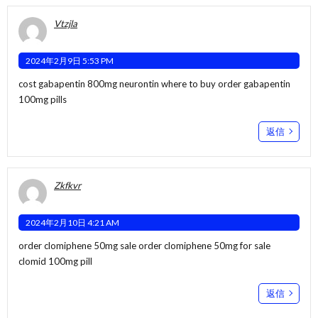
Vtzjla
2024年2月9日 5:53 PM
cost gabapentin 800mg
neurontin where to buy
order gabapentin
100mg pills
返信
Zkfkvr
2024年2月10日 4:21 AM
order clomiphene 50mg sale
order clomiphene 50mg for sale
clomid 100mg pill
返信