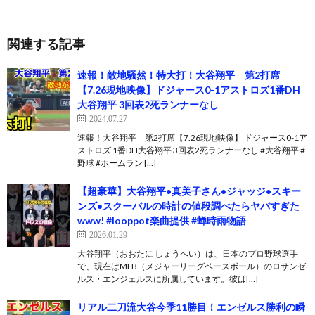
関連する記事
速報！敵地騒然！特大打！大谷翔平 第2打席
【7.26現地映像】ドジャース0-1アストロズ1番DH
大谷翔平 3回表2死ランナーなし
2024.07.27
速報！大谷翔平 第2打席【7.26現地映像】 ドジャース0-1ア
ストロズ 1番DH大谷翔平 3回表2死ランナーなし #大谷翔平 #
野球 #ホームラン […]
【超豪華】大谷翔平•真美子さん•ジャッジ•スキー
ンズ•スクーバルの時計の値段調べたらヤバすぎた
www! #looppot楽曲提供 #蝉時雨物語
2026.01.29
大谷翔平（おおたに しょうへい）は、日本のプロ野球選手
で、現在はMLB（メジャーリーグベースボール）のロサンゼ
ルス・エンジェルスに所属しています。彼は[…]
リアル二刀流大谷今季11勝目！エンゼルス勝利の瞬