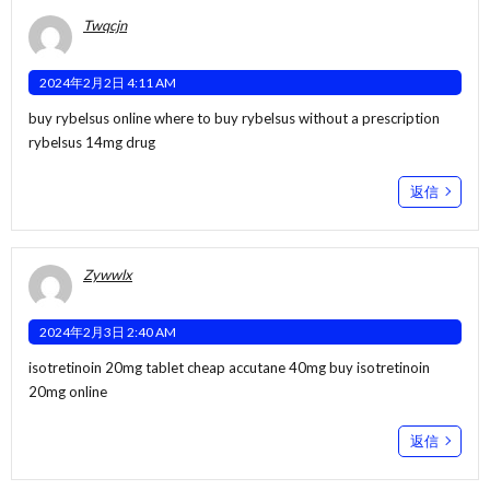
Twqcjn
2024年2月2日 4:11 AM
buy rybelsus online
where to buy rybelsus without a prescription
rybelsus 14mg drug
返信
Zywwlx
2024年2月3日 2:40 AM
isotretinoin 20mg tablet
cheap accutane 40mg
buy isotretinoin
20mg online
返信