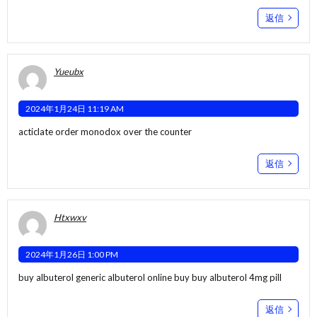
返信
Yueubx
2024年1月24日 11:19 AM
acticlate order
monodox over the counter
返信
Htxwxv
2024年1月26日 1:00 PM
buy albuterol generic
albuterol online buy
buy albuterol 4mg pill
返信