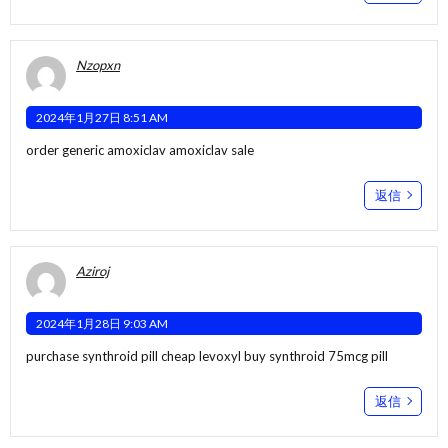
Nzopxn
2024年1月27日 8:51 AM
order generic amoxiclav
amoxiclav sale
返信
Aziroj
2024年1月28日 9:03 AM
purchase synthroid pill
cheap levoxyl
buy synthroid 75mcg pill
返信