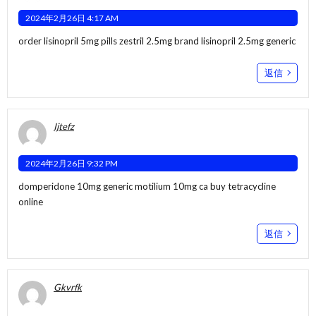
2024年2月26日 4:17 AM
order lisinopril 5mg pills
zestril 2.5mg brand
lisinopril 2.5mg generic
返信
Ijtefz
2024年2月26日 9:32 PM
domperidone 10mg generic
motilium 10mg ca
buy tetracycline
online
返信
Gkvrfk