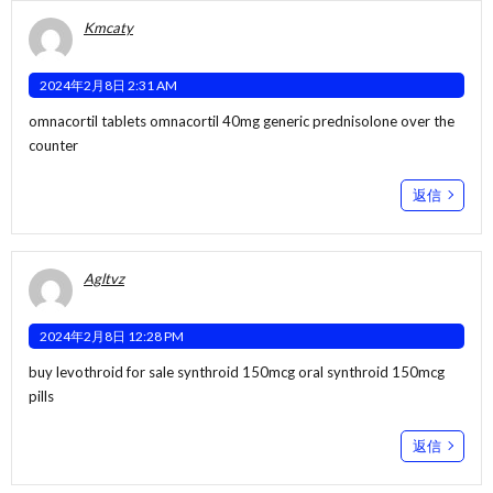
Kmcaty
2024年2月8日 2:31 AM
omnacortil tablets
omnacortil 40mg generic
prednisolone over the
counter
返信
Agltvz
2024年2月8日 12:28 PM
buy levothroid for sale
synthroid 150mcg oral
synthroid 150mcg
pills
返信