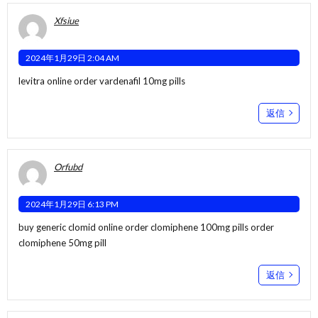
Xfsiue
2024年1月29日 2:04 AM
levitra online
order vardenafil 10mg pills
返信
Orfubd
2024年1月29日 6:13 PM
buy generic clomid online
order clomiphene 100mg pills
order
clomiphene 50mg pill
返信