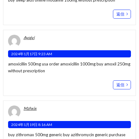
返信
Ayqjvi
2024年1月17日 9:23 AM
amoxicillin 500mg usa
order amoxicillin 1000mg
buy amoxil 250mg
without prescription
返信
Mzhxix
2024年1月19日 8:16 AM
buy zithromax 500mg generic
buy azithromycin generic
purchase