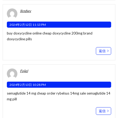
Ikndwv
2024年2月12日 11:13 PM
buy doxycycline online cheap
doxycycline 200mg brand
doxycycline pills
返信
Fojiel
2024年2月13日 10:28 PM
semaglutide 14 mg cheap
order rybelsus 14mg sale
semaglutide 14
mg pill
返信