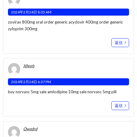
2024年2月24日 8:05 AM
zovirax 800mg oral
order generic acyclovir 400mg
order generic
zyloprim 300mg
返信
Xfiggb
2024年2月24日 6:37 PM
buy norvasc 5mg sale
amlodipine 10mg sale
norvasc 5mg pill
返信
Owqdrd