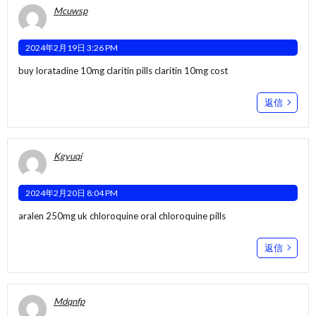
Mcuwsp
2024年2月19日 3:26 PM
buy loratadine 10mg
claritin pills
claritin 10mg cost
返信
Kgyuqi
2024年2月20日 8:04 PM
aralen 250mg uk
chloroquine oral
chloroquine pills
返信
Mdqnfp