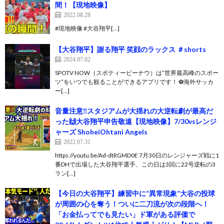
間！【現地映像】
2022.08.28
#現地映像 #大谷翔平[…]
【大谷翔平】謝る翔平 笑顔のラックス ＃shorts
2024.07.02
SPOTV NOW（スポティービーナウ）は”世界最高峰のスポー
ツ”をいつでも観ることができるアプリです！ ⚽️海外サッカ
ー[…]
音量注意‼️スタジアムが大揺れの大逆転劇が最高だ
った🙌大谷翔平申告敬遠【現地映像】7/30vsレンジ
ャーズ ShoheiOhtani Angels
2022.07.31
https://youtu.be/Ad-dtRGMD0E 7月30日のレンジャーズ戦に1
番DHで出場した大谷翔平選手、この日は3回に22号逆転の3
ラン[…]
【今日の大谷翔平】練習中に“異常現象”大谷の投球
が周囲の心を奪う！ついに二刀流が次の段階へ！
「お金払ってでも見たい」ド軍がある評価で