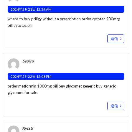
2024年2月21日 12:39 AM
where to buy priligy without a prescription
order cytotec 200mcg
pill
cytotec pill
返信
Sepjvo
2024年2月22日 12:08 PM
order metformin 1000mg pill
buy glycomet generic
buy generic
glycomet for sale
返信
Xycstf