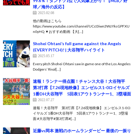
99.6％！ダントツ1位で人気爆上がり！【MLB／野
球／海外の反応】
2025.02.08
他の動画はこちら
https://www.youtube.com/channel/UCcI3iwn3WzYksGPFXU
n0yHQ ▼おすすめ動画 【大[…]
Shohei Ohtani’s full game against the Angels
(EVERY PITCH)! | 大谷翔平ハイライト
2025.05.17
Every pitch Shohei Ohtani saw in game one of the Los Angeles
Dodgers’ Rival[…]
速報！ランナー得点圏！チャンス大谷！大谷翔平
第3打席【7.26現地映像】エンゼルス1-0ロイヤルズ
1番DH大谷翔平 5回表1アウトランナー1、3塁場面
2022.07.27
速報！大谷翔平 第3打席【7.26現地映像】 エンゼルス1-0ロ
イヤルズ 1番DH大谷翔平 5回表1アウトランナー1、3塁場
面 #大谷翔平#第3打席#[…]
近藤vs岡本 激戦のホームランダービー 最後の一振り