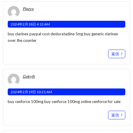
Piqzvv
2024年2月18日 4:13 AM
buy clarinex paypal
cost desloratadine 5mg
buy generic clarinex
over the counter
返信
Gpkyjh
2024年2月19日 10:21 AM
buy cenforce 100mg
buy cenforce 100mg online
cenforce for sale
返信