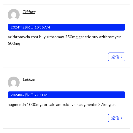
Ttkhwc
2024年2月6日 10:36 AM
azithromycin cost
buy zithromax 250mg generic
buy azithromycin
500mg
返信
Lubhzo
2024年2月6日 7:31 PM
augmentin 1000mg for sale
amoxiclav us
augmentin 375mg uk
返信