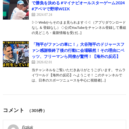
で勝負を決める #マイナビオールスターゲーム2024
#アベマで野球WEEK
2024.07.24
▷▷Webからそのまま見られます◁◁ （アプリダウンロード
なし ＆ 登録なし） ◇公式YouTubeをチャンネル登録して番組
の見どころ・最新情報を受け[…]
「翔平がファンの車に！」大谷翔平のドジャースフ
ァン感謝祭終了後の行動に会場騒然！その理由にベ
ッツ、フリーマンら同僚が驚愕！【海外の反応】
2026.02.01
当チャンネルをご覧いただきありがとうございます。 サムラ
イワールド【海外の反応】へようこそ！ このチャンネルで
は、日本のスポーツニュースを中心に視聴者[…]
コメント
（305件）
Frzksk