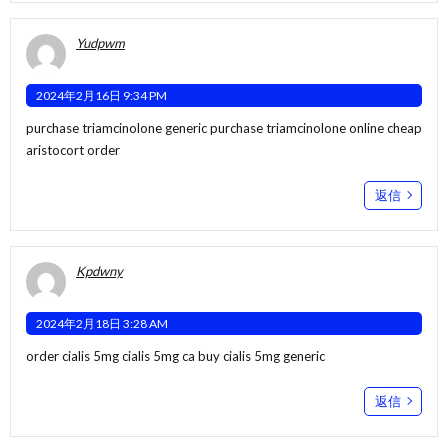
Yudpwm
2024年2月16日 9:34 PM
purchase triamcinolone generic
purchase triamcinolone online cheap
aristocort order
返信
Kpdwny
2024年2月18日 3:28 AM
order cialis 5mg
cialis 5mg ca
buy cialis 5mg generic
返信