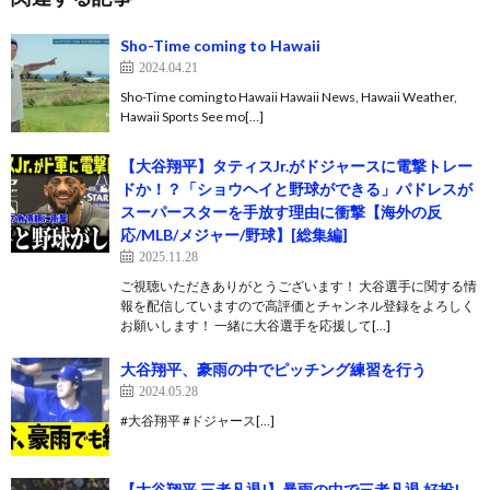
Sho-Time coming to Hawaii
2024.04.21
Sho-Time coming to Hawaii Hawaii News, Hawaii Weather,
Hawaii Sports See mo[…]
【大谷翔平】タティスJr.がドジャースに電撃トレー
ドか！？「ショウヘイと野球ができる」パドレスが
スーパースターを手放す理由に衝撃【海外の反
応/MLB/メジャー/野球】[総集編]
2025.11.28
ご視聴いただきありがとうございます！ 大谷選手に関する情
報を配信していますので高評価とチャンネル登録をよろしく
お願いします！ 一緒に大谷選手を応援して[…]
大谷翔平、豪雨の中でピッチング練習を行う
2024.05.28
#大谷翔平 #ドジャース[…]
【大谷翔平 三者凡退!】暴雨の中で三者凡退 好投!