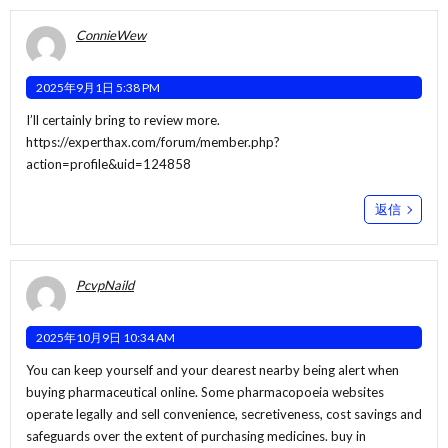
ConnieWew
2025年9月1日 5:38 PM
I’ll certainly bring to review more.
https://experthax.com/forum/member.php?
action=profile&uid=124858
返信
PcvpNaild
2025年10月9日 10:34 AM
You can keep yourself and your dearest nearby being alert when
buying pharmaceutical online. Some pharmacopoeia websites
operate legally and sell convenience, secretiveness, cost savings and
safeguards over the extent of purchasing medicines. buy in