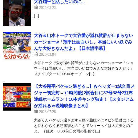
大谷翔平と話したいのに…
2025.05.22
[…]
大谷＆山本トークで大谷愛が溢れ賛辞が止まらない
カーショーw「翔平は面白いし、本当にいい奴でみ
んな大好きなんだよ」【日本語字幕】
2026.03.04
大谷トークで愛が溢れ賛辞が止まらないカーショーw 「ショ
ウヘイは面白いし、本当にいい奴でみんな大好きなんだよ」
＜チャプター＞ 00:00 オープニン[…]
【大谷翔平バケモン過ぎる…】Ｗヘッダー1試合目メ
ジャー初完封→ (1時間後)2試合目に37号38号2打席
連続ホームラン！10本差キング独走！【スタジアム
が揺れるｗ現地映像まとめ】
2023.07.28
大谷くんバケモン過ぎますｗ腰？脇腹？はネビン監督による
と疲れからくる筋痙攣とのことでショーヘイは大丈夫とのこ
と。 （目次） 0:00 前日の雨の影響で[…]