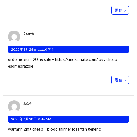
返信
1oiwk
2025年6月26日 11:10 PM
order nexium 20mg sale –
https://anexamate.com/
buy cheap
esomeprazole
返信
sjdl4
2025年6月28日 9:46 AM
warfarin 2mg cheap –
blood thinner
losartan generic