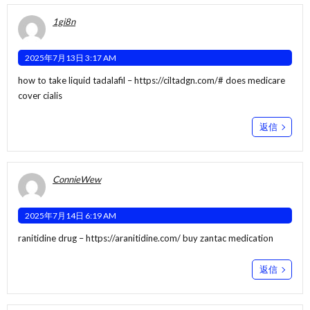
1gi8n
2025年7月13日 3:17 AM
how to take liquid tadalafil –
https://ciltadgn.com/#
does medicare
cover cialis
返信
ConnieWew
2025年7月14日 6:19 AM
ranitidine drug –
https://aranitidine.com/
buy zantac medication
返信