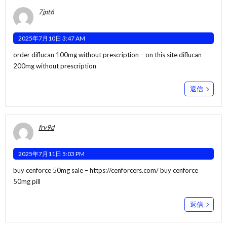
7jpt6
2025年7月10日 3:47 AM
order diflucan 100mg without prescription –
on this site
diflucan
200mg without prescription
返信
frv9d
2025年7月11日 5:03 PM
buy cenforce 50mg sale –
https://cenforcers.com/
buy cenforce
50mg pill
返信