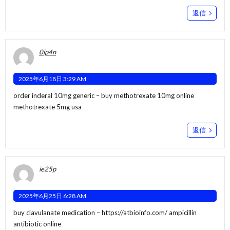
返信
0ip4n
2025年6月18日 3:29 AM
order inderal 10mg generic –
buy methotrexate 10mg online
methotrexate 5mg usa
返信
ie25p
2025年6月25日 6:28 AM
buy clavulanate medication –
https://atbioinfo.com/
ampicillin
antibiotic online