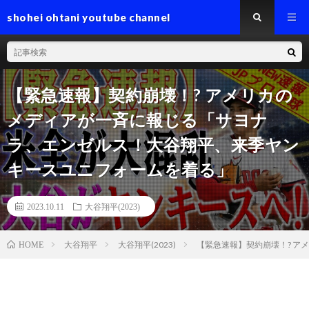
shohei ohtani youtube channel
【緊急速報】契約崩壊！? アメリカの
メディアが一斉に報じる「サヨナ
ラ、エンゼルス！大谷翔平、来季ヤン
キースユニフォームを着る」
2023.10.11
大谷翔平(2023)
大谷翔平
大谷翔平(2023)
【緊急速報】契約崩壊！? 
HOME