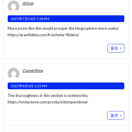
8h5qb
2025年7月24日 1:38 PM
More posts like this would prosper the blogosphere more useful.
https://aranitidine.com/fr/acheter-fildena/
返信
ConnieWew
2025年8月6日 1:25 PM
The thoroughness in this section is noteworthy.
https://ondactone.com/product/domperidone/
返信