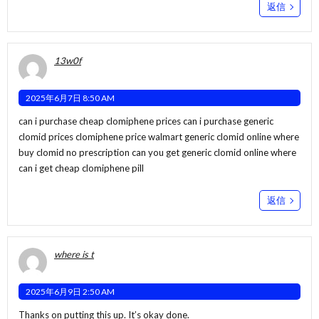
返信
13w0f
2025年6月7日 8:50 AM
can i purchase cheap clomiphene prices can i purchase generic
clomid prices clomiphene price walmart
generic clomid online
where
buy clomid no prescription can you get generic clomid online where
can i get cheap clomiphene pill
返信
where is t
2025年6月9日 2:50 AM
Thanks on putting this up. It’s okay done.