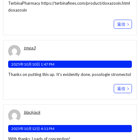
TerbinaPharmacy
https://terbinafines.com/product/doxazosin.html
doxazosin
返信
tmea3
2025年10月10日 1:47 PM
Thanks on putting this up. It’s evidently done.
posologie stromectol
返信
blackjack
2025年10月12日 4:11 PM
With thanks. Loads of conception!