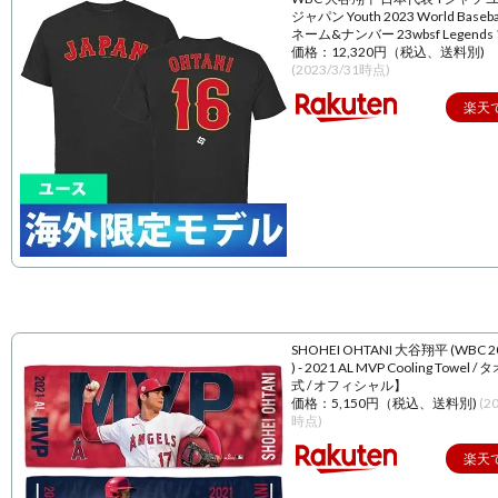
ジャパン Youth 2023 World Baseball
ネーム&ナンバー 23wbsf Legend
価格：12,320円（税込、送料別)
(2023/3/31時点)
楽天
SHOHEI OHTANI 大谷翔平 (WBC 
) - 2021 AL MVP Cooling Towel 
式 / オフィシャル】
価格：5,150円（税込、送料別)
(2
時点)
楽天