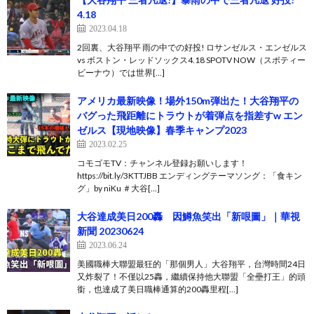
4.18
2023.04.18
2回裏、大谷翔平 雨の中での好投! ロサンゼルス・エンゼルス
vs ボストン・レッドソックス4.18 SPOTV NOW（スポティー
ビーナウ）では世界[…]
アメリカ最新映像！場外150m弾出た！大谷翔平の
バグった飛距離にトラウトが着弾点を指差すw エン
ゼルス【現地映像】春季キャンプ2023
2023.02.25
コモゴモTV：チャンネル登録お願いします！
https://bit.ly/3KTTJBB エンディングテーマソング：「食キン
グ」by niKu ＃大谷[…]
大谷達成美日200轟 因鱒魚笑出「新哏圖」｜華視
新聞 20230624
2023.06.24
美國職棒大聯盟最狂的「那個男人」大谷翔平，台灣時間24日
又炸裂了！不僅以25轟，繼續保持他大聯盟「全壘打王」的頭
銜，也達成了美日職棒通算的200轟里程[…]