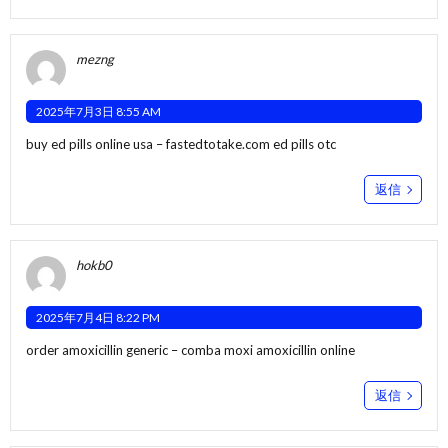
mezng
2025年7月3日 8:55 AM
buy ed pills online usa –
fastedtotake.com
ed pills otc
返信
hokb0
2025年7月4日 8:22 PM
order amoxicillin generic –
comba moxi
amoxicillin online
返信