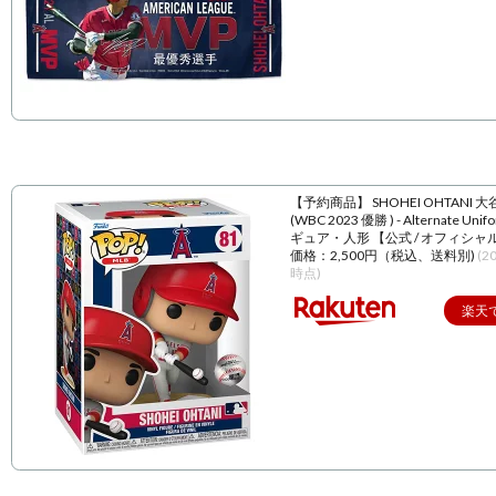
【予約商品】 SHOHEI OHTANI 
(WBC 2023 優勝 ) - Alternate Unif
ギュア・人形 【公式 / オフィシャ
価格：2,500円（税込、送料別)
(2
時点)
楽天