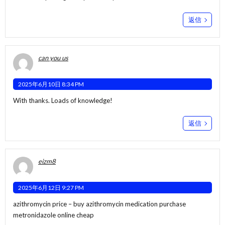
返信
can you us
2025年6月10日 8:34 PM
With thanks. Loads of knowledge!
返信
eizm8
2025年6月12日 9:27 PM
azithromycin price –
buy azithromycin medication
purchase
metronidazole online cheap