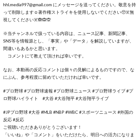
hhl.media997@gmail.com にメッセージを送ってください。敬意を持
って削除します☺️著作権ストライキを使用しないでください🥺☠️無
視してください☠️🙈🙉🙊
※当チャンネルで扱っている内容は、ニュース記事、新聞記事、
SNS等を情報源とし、「事実」や「データ」を解説していますが、
間違いもあるかと思います。
コメントにて教えて頂ければ幸いです。
なお、本動画の反応コメントは個々の見解によるものですので、な
にぶん、参考程度に留めていただければ幸いです。
#プロ野球 #プロ野球速報 #プロ野球ニュース #プロ野球ライブ #プ
ロ野球ハイライト #大谷 #大谷翔平 #大谷翔平ライブ
#JPプロ野球 #大谷 #MLB #NBP #WBC #スポーツニュース #外国の
反応 #反応
ご視聴いただきありがとうございます！
「いいね」や「コメント」をいただけたら、明日への活力になりま