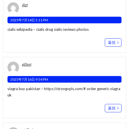
iijzt
2025年7月14日 5:11 PM
cialis wikipedia –
cialis drug
cialis reviews photos
返信
g0sxr
2025年7月16日 9:54 PM
viagra buy pakistan –
https://strongvpls.com/#
order generic viagra
uk
返信