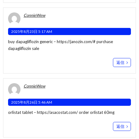
ConnieWew
2025年8月23日 5:17 AM
buy dapagliflozin generic –
https://janozin.com/#
purchase
dapagliflozin sale
返信
ConnieWew
2025年8月26日 5:46 AM
orlistat tablet –
https://asacostat.com/
order orlistat 60mg
返信