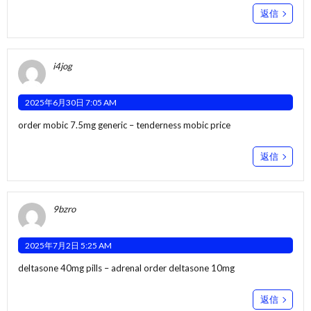
返信
i4jog
2025年6月30日 7:05 AM
order mobic 7.5mg generic –
tenderness
mobic price
返信
9bzro
2025年7月2日 5:25 AM
deltasone 40mg pills –
adrenal
order deltasone 10mg
返信