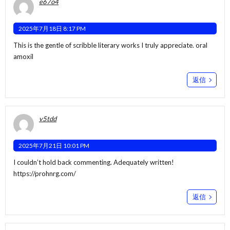
e67o4
2025年7月18日 8:17 PM
This is the gentle of scribble literary works I truly appreciate.
oral
amoxil
返信
v5tdd
2025年7月21日 10:01 PM
I couldn’t hold back commenting. Adequately written!
https://prohnrg.com/
返信