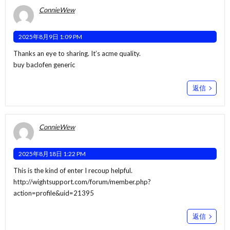
ConnieWew
2025年8月9日 1:09 PM
Thanks an eye to sharing. It’s acme quality.
buy baclofen generic
返信
ConnieWew
2025年8月18日 1:22 PM
This is the kind of enter I recoup helpful.
http://wightsupport.com/forum/member.php?
action=profile&uid=21395
返信