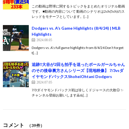
この動画は野球に関するトピックをまとめたオリジナル動画
です。 ■動画の内容について 動画のシナリオは2ch(5ch)のス
レッドをモチーフとしています。[…]
Dodgers vs. A’s Game Highlights (8/4/24) | MLB
Highlights
2024.08.05
Dodgers vs. A’s full game highlights from 8/4/24 Don’t forget
t[…]
追跡‼️大谷が2回も拍手を送ったボールガールちゃん
のその後😆裏方さんシリーズ【現地映像】 7/3vsダ
イヤモンドバックスShoheiOhtani Dodgers
2024.07.05
7/3ダイヤモンドバックス戦は珍しくドジャースの大敗😑 ✨
チャンネル登録お願いします🙇‍&[…]
コメント
（39件）