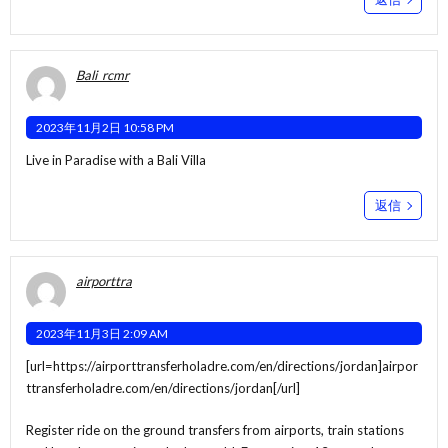
Bali_rcmr
2023年11月2日 10:58 PM
Live in Paradise with a Bali Villa
返信
airporttra
2023年11月3日 2:09 AM
[url=https://airporttransferholadre.com/en/directions/jordan]airpor
ttransferholadre.com/en/directions/jordan[/url]
Register ride on the ground transfers from airports, train stations