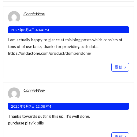
ConnieWew
2025年8月4日 4:44 PM
I am actually happy to glance at this blog posts which consists of
tons of of use facts, thanks for providing such data.
https://ondactone.com/product/domperidone/
返信
ConnieWew
2025年8月7日 12:08 PM
Thanks towards putting this up. It’s well done.
purchase plavix pills
返信