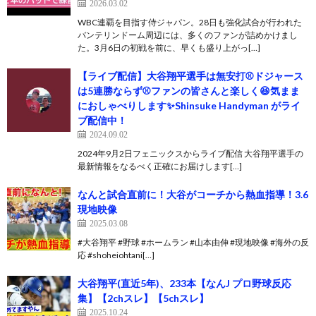
2026.03.02
WBC連覇を目指す侍ジャパン。28日も強化試合が行われた
バンテリンドーム周辺には、多くのファンが詰めかけまし
た。3月6日の初戦を前に、早くも盛り上がっ[…]
【ライブ配信】大谷翔平選手は無安打⚾️ドジャース
は5連勝ならず⚾️ファンの皆さんと楽しく😆気まま
におしゃべりします✨Shinsuke Handyman がライ
ブ配信中！
2024.09.02
2024年9月2日フェニックスからライブ配信 大谷翔平選手の
最新情報をなるべく正確にお届けします[…]
なんと試合直前に！大谷がコーチから熱血指導！3.6
現地映像
2025.03.08
#大谷翔平 #野球 #ホームラン #山本由伸 #現地映像 #海外の反
応 #shoheiohtani[…]
大谷翔平(直近5年)、233本【なんJ プロ野球反応
集】【2chスレ】【5chスレ】
2025.10.24