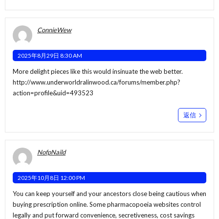
ConnieWew
2025年8月29日 8:30 AM
More delight pieces like this would insinuate the web better.
http://www.underworldralinwood.ca/forums/member.php?
action=profile&uid=493523
返信
NofpNaild
2025年10月8日 12:00 PM
You can keep yourself and your ancestors close being cautious when
buying prescription online. Some pharmacopoeia websites control
legally and put forward convenience, secretiveness, cost savings