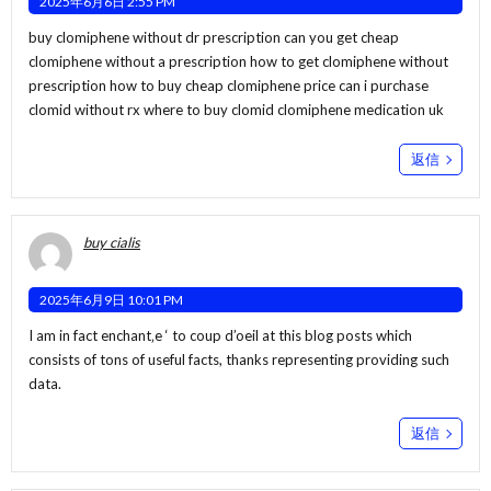
2025年6月6日 2:55 PM
buy clomiphene without dr prescription can you get cheap
clomiphene without a prescription how to get clomiphene without
prescription
how to buy cheap clomiphene price
can i purchase
clomid without rx where to buy clomid clomiphene medication uk
返信
buy cialis
2025年6月9日 10:01 PM
I am in fact enchant‚e ‘ to coup d’oeil at this blog posts which
consists of tons of useful facts, thanks representing providing such
data.
返信