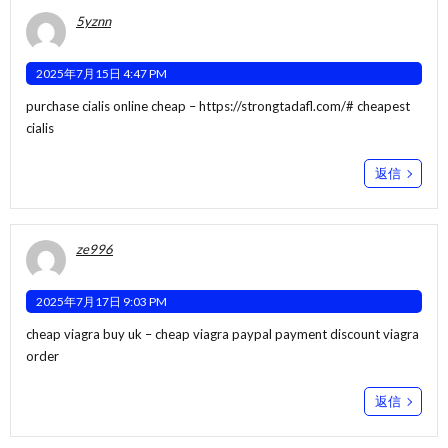
5yznn
2025年7月15日 4:47 PM
purchase cialis online cheap –
https://strongtadafl.com/#
cheapest
cialis
返信
ze996
2025年7月17日 9:03 PM
cheap viagra buy uk –
cheap viagra paypal payment
discount viagra
order
返信