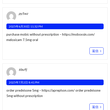
py5wz
2025年6月30日 11:32 PM
purchase mobic without prescription –
https://moboxsin.com/
meloxicam 7.5mg oral
返信
6bu9j
2025年7月2日 8:41 PM
order prednisone 5mg –
https://apreplson.com/
order prednisone
5mg without prescription
返信