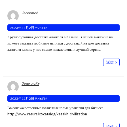
Jacobmob
2023年11月2日 9:23 PM
Круглосуточная доставка алкоголя в Казани. В нашем магазине вы
можете заказать любимые напитки с доставкой на дом
доставка
алкоголя казань
у нас самые низкие цены и лучший сервис.
返信
Zede_ovKr
2023年11月2日 9:46 PM
Высококачественные полиэтиленовые упаковки для бизнеса
http://www.resurs.kz/catalog/kazakh-civilization
返信