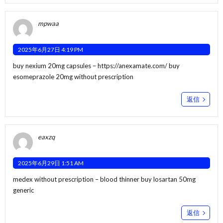
mpwaa
2025年6月27日 4:19 PM
buy nexium 20mg capsules –
https://anexamate.com/
buy
esomeprazole 20mg without prescription
返信
eaxzq
2025年6月29日 1:51 AM
medex without prescription –
blood thinner
buy losartan 50mg
generic
返信