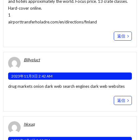
and hotels approximately the world. Focus price. 13 crate classes.
Hard-cover online.
1
airporttransferholadre.com/en/directions/finland
返信
Billyeluct
2023年11月3日 2:42 AM
drug markets onion
dark web search engines
dark web websites
返信
hkxuq