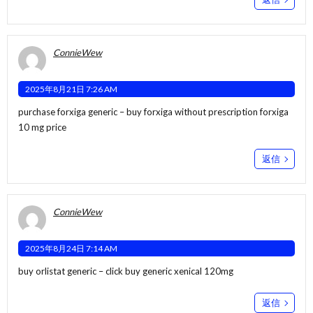
ConnieWew
2025年8月21日 7:26 AM
purchase forxiga generic –
buy forxiga without prescription
forxiga
10 mg price
返信
ConnieWew
2025年8月24日 7:14 AM
buy orlistat generic –
click
buy generic xenical 120mg
返信