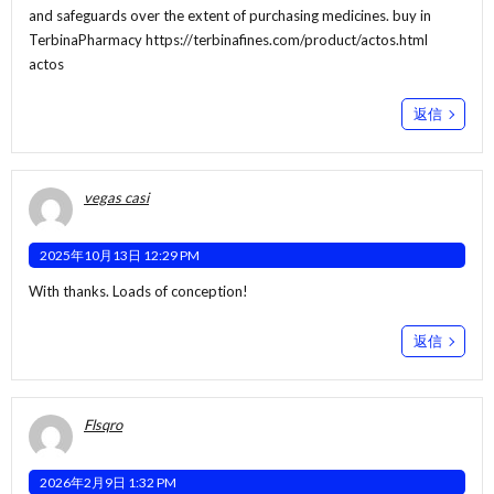
and safeguards over the extent of purchasing medicines. buy in
TerbinaPharmacy
https://terbinafines.com/product/actos.html
actos
返信
vegas casi
2025年10月13日 12:29 PM
With thanks. Loads of conception!
返信
Flsqro
2026年2月9日 1:32 PM