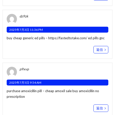
dz9zk
2025年7月3日 11:36 PM
buy cheap generic ed pills –
https://fastedtotake.com/
ed pills gnc
返信
p9xvp
2025年7月5日 9:54 AM
purchase amoxicillin pill –
cheap amoxil sale
buy amoxicillin no
prescription
返信