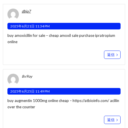
dbja7
2025年6月21日 11:34 PM
buy amoxicillin for sale –
cheap amoxil sale
purchase ipratropium
online
返信
8v9oy
2025年6月25日 11:49 PM
buy augmentin 1000mg online cheap –
https://atbioinfo.com/
acillin
over the counter
返信