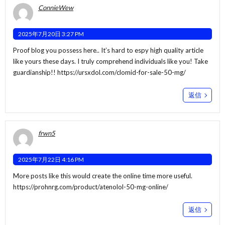
ConnieWew
2025年7月20日 3:27 PM
Proof blog you possess here.. It’s hard to espy high quality article
like yours these days. I truly comprehend individuals like you! Take
guardianship!!
https://ursxdol.com/clomid-for-sale-50-mg/
返信
frwn5
2025年7月22日 4:16 PM
More posts like this would create the online time more useful.
https://prohnrg.com/product/atenolol-50-mg-online/
返信