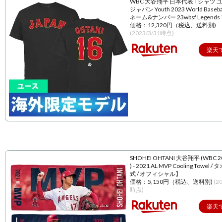
WBC 大谷翔平 日本代表 Tシャツ 
ジャパン Youth 2023 World Baseball
ネーム&ナンバー 23wbsf Legend
価格：12,320円（税込、送料別)
(2023/3/31時点)
楽天
SHOHEI OHTANI 大谷翔平 (WBC 
) - 2021 AL MVP Cooling Towel 
式 / オフィシャル】
価格：5,150円（税込、送料別)
(2
時点)
楽天