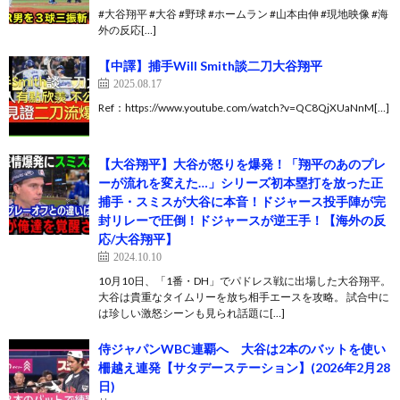
#大谷翔平 #大谷 #野球 #ホームラン #山本由伸 #現地映像 #海
外の反応[…]
【中譯】捕手Will Smith談二刀大谷翔平
2025.08.17
Ref：https://www.youtube.com/watch?v=QC8QjXUaNnM[…]
【大谷翔平】大谷が怒りを爆発！「翔平のあのプレ
ーが流れを変えた…」シリーズ初本塁打を放った正
捕手・スミスが大谷に本音！ドジャース投手陣が完
封リレーで圧倒！ドジャースが逆王手！【海外の反
応/大谷翔平】
2024.10.10
10月10日、「1番・DH」でパドレス戦に出場した大谷翔平。
大谷は貴重なタイムリーを放ち相手エースを攻略。 試合中に
は珍しい激怒シーンも見られ話題に[…]
侍ジャパンWBC連覇へ 大谷は2本のバットを使い
柵越え連発【サタデーステーション】(2026年2月28
日)