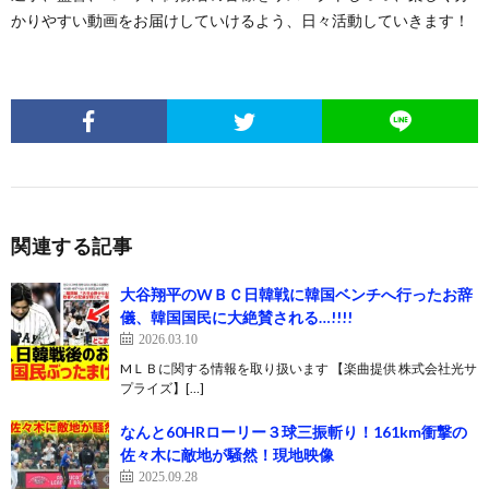
かりやすい動画をお届けしていけるよう、日々活動していきます！
関連する記事
大谷翔平のWＢＣ日韓戦に韓国ベンチへ行ったお辞
儀、韓国国民に大絶賛される…!!!!
2026.03.10
MＬＢに関する情報を取り扱います 【楽曲提供 株式会社光サ
プライズ】[…]
なんと60HRローリー３球三振斬り！161km衝撃の
佐々木に敵地が騒然！現地映像
2025.09.28