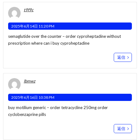
t9f9c
2025年6月14日 11:20 PM
semaglutide over the counter –
order cyproheptadine without
prescription
where can i buy cyproheptadine
返信
lbmwz
2025年6月16日 10:38 PM
buy motilium generic –
order tetracycline 250mg
order
cyclobenzaprine pills
返信