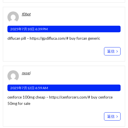
f0bpt
2025年7月10日 6:39 PM
diflucan pill –
https://gpdifluca.com/#
buy forcan generic
返信
nxsgj
2025年7月12日 6:59 AM
cenforce 100mg cheap –
https://cenforcers.com/#
buy cenforce
50mg for sale
返信