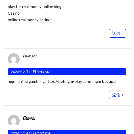
play for real money online bingo
Casino
online real money casinos
返信
Dumsof
2026年2月11日 5:43 AM
mgm online gambling
https://betmgm-play.com/
mgm bet app
返信
Qbdjpv
2026年2月15日 7:57 PM