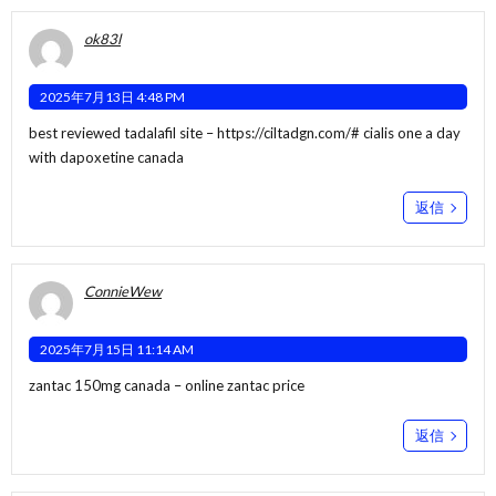
ok83l
2025年7月13日 4:48 PM
best reviewed tadalafil site –
https://ciltadgn.com/#
cialis one a day
with dapoxetine canada
返信
ConnieWew
2025年7月15日 11:14 AM
zantac 150mg canada –
online
zantac price
返信