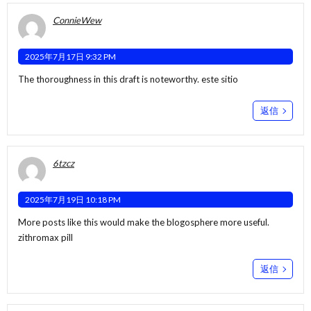
ConnieWew
2025年7月17日 9:32 PM
The thoroughness in this draft is noteworthy.
este sitio
返信
6tzcz
2025年7月19日 10:18 PM
More posts like this would make the blogosphere more useful.
zithromax pill
返信