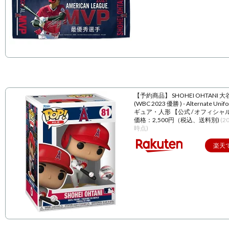
【予約商品】 SHOHEI OHTANI 
(WBC 2023 優勝 ) - Alternate Unif
ギュア・人形 【公式 / オフィシャ
価格：2,500円（税込、送料別)
(2
時点)
楽天