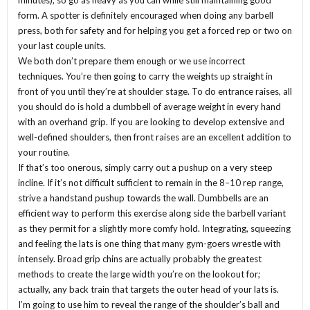
minutes), so go as heavy as you can while still maintaining good
form. A spotter is definitely encouraged when doing any barbell
press, both for safety and for helping you get a forced rep or two on
your last couple units.
We both don’t prepare them enough or we use incorrect
techniques. You’re then going to carry the weights up straight in
front of you until they’re at shoulder stage. To do entrance raises, all
you should do is hold a dumbbell of average weight in every hand
with an overhand grip. If you are looking to develop extensive and
well-defined shoulders, then front raises are an excellent addition to
your routine.
If that’s too onerous, simply carry out a pushup on a very steep
incline. If it’s not difficult sufficient to remain in the 8–10 rep range,
strive a handstand pushup towards the wall. Dumbbells are an
efficient way to perform this exercise along side the barbell variant
as they permit for a slightly more comfy hold. Integrating, squeezing
and feeling the lats is one thing that many gym-goers wrestle with
intensely. Broad grip chins are actually probably the greatest
methods to create the large width you’re on the lookout for;
actually, any back train that targets the outer head of your lats is.
I’m going to use him to reveal the range of the shoulder’s ball and