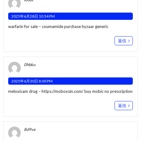
2025年6月28日 10:34 PM
warfarin for sale –
coumamide
purchase hyzaar generic
返信
0hbku
2025年6月30日 8:00 PM
meloxicam drug –
https://moboxsin.com/
buy mobic no prescription
返信
8d9ve