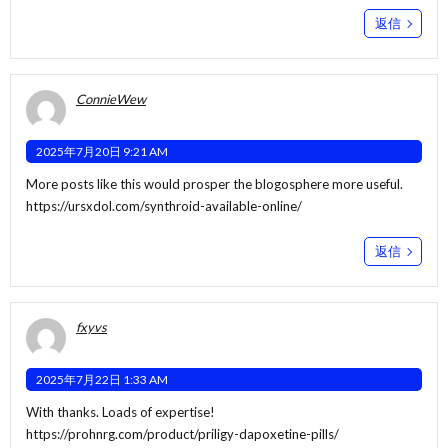
返信
ConnieWew
2025年7月20日 9:21 AM
More posts like this would prosper the blogosphere more useful.
https://ursxdol.com/synthroid-available-online/
返信
fxyvs
2025年7月22日 1:33 AM
With thanks. Loads of expertise!
https://prohnrg.com/product/priligy-dapoxetine-pills/