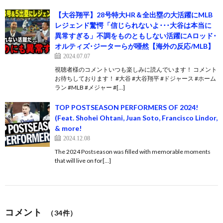
【大谷翔平】28号特大HR＆全出塁の大活躍にMLB
レジェンド驚愕「信じられないよ･･･大谷は本当に
異常すぎる」不調をものともしない活躍にAロッド･
オルティズ･ジーターらが唖然【海外の反応/MLB】
2024.07.07
視聴者様のコメントいつも楽しみに読んでいます！ コメント
お待ちしております！ #大谷 #大谷翔平 #ドジャース #ホーム
ラン #MLB #メジャー #[…]
TOP POSTSEASON PERFORMERS OF 2024!
(Feat. Shohei Ohtani, Juan Soto, Francisco Lindor,
& more!
2024.12.08
The 2024 Postseason was filled with memorable moments
that will live on for[…]
コメント
（34件）