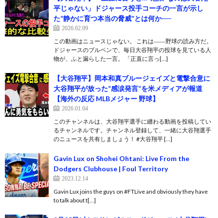
平じゃない」ドジャース投手コーチの一言が示し
た“静かに育つ本当の脅威”とは何か──
2026.02.09
この動画はニュースじゃない。 これは――野球の読み方だ。
ドジャースのブルペンで、毎日大谷翔平の投球を見ている人
物が、ふと漏らした一言。 「正直に言っ[…]
【大谷翔平】岡本和真ブルージェイズと電撃合意に
大谷翔平が放った“感涙発言”を米メディアが報道
【海外の反応 MLBメジャー 野球】
2026.01.04
このチャンネルは、大谷翔平選手に纏わる動画を投稿してい
るチャンネルです。チャンネル登録して、一緒に大谷翔選手
のニュースを共有しましょう！ #大谷翔平 […]
Gavin Lux on Shohei Ohtani: Live From the
Dodgers Clubhouse | Foul Territory
2023.12.14
Gavin Lux joins the guys on #FTLive and obviously they have
to talk about t[…]