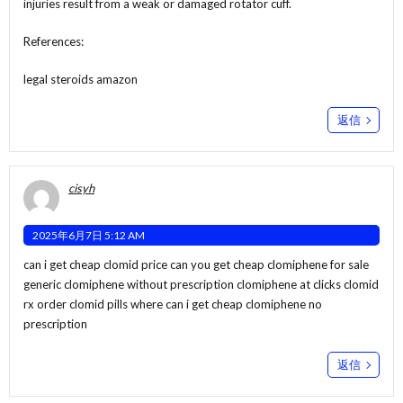
injuries result from a weak or damaged rotator cuff.
References:
legal steroids amazon
返信
cisyh
2025年6月7日 5:12 AM
can i get cheap clomid price can you get cheap clomiphene for sale
generic clomiphene without prescription
clomiphene at clicks
clomid
rx order clomid pills where can i get cheap clomiphene no
prescription
返信