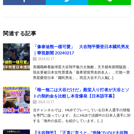
関連する記事
「像泰迪熊一樣可愛」 大谷翔平榮登日本國民男友
｜華視新聞 20240217
2024.02.17
美國職棒看板球星大谷翔平魅力太無敵，天天都有新聞版面，
現在更被日本女性票選為「最希望當男友的名人」，打敗一票
男星榮登日本「國民男友」。而且大谷不只人氣[…]
「唯一無二は大谷だけだ」殿堂入り打者が大谷とソ
トの契約金を比較し本音爆発【日本語字幕】
2024.12.17
当チャンネルでは、MLBでプレーしている日本人選手の情報
を専門に扱っています。 主にMLBで活躍中の日本人選手に対
する「海外の反応」を紹介しています。[…]
【大谷翔平】「正直に言うと…“危険”なのは大谷翔