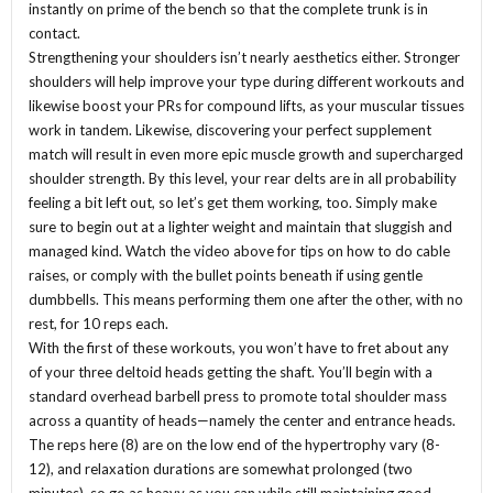
instantly on prime of the bench so that the complete trunk is in
contact.
Strengthening your shoulders isn’t nearly aesthetics either. Stronger
shoulders will help improve your type during different workouts and
likewise boost your PRs for compound lifts, as your muscular tissues
work in tandem. Likewise, discovering your perfect supplement
match will result in even more epic muscle growth and supercharged
shoulder strength. By this level, your rear delts are in all probability
feeling a bit left out, so let’s get them working, too. Simply make
sure to begin out at a lighter weight and maintain that sluggish and
managed kind. Watch the video above for tips on how to do cable
raises, or comply with the bullet points beneath if using gentle
dumbbells. This means performing them one after the other, with no
rest, for 10 reps each.
With the first of these workouts, you won’t have to fret about any
of your three deltoid heads getting the shaft. You’ll begin with a
standard overhead barbell press to promote total shoulder mass
across a quantity of heads—namely the center and entrance heads.
The reps here (8) are on the low end of the hypertrophy vary (8-
12), and relaxation durations are somewhat prolonged (two