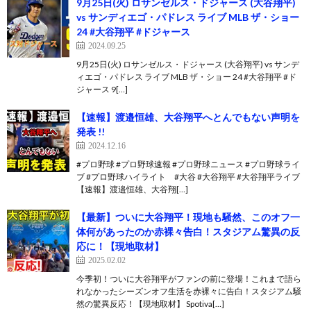
9月25日(火) ロサンゼルス・ドジャース (大谷翔平)
vs サンディエゴ・パドレス ライブ MLB ザ・ショー
24 #大谷翔平 #ドジャース
2024.09.25
9月25日(火) ロサンゼルス・ドジャース (大谷翔平) vs サンデ
ィエゴ・パドレス ライブ MLB ザ・ショー 24 #大谷翔平 #ド
ジャース 9[…]
【速報】渡邉恒雄、大谷翔平へとんでもない声明を
発表 !!
2024.12.16
#プロ野球 #プロ野球速報 #プロ野球ニュース #プロ野球ライ
ブ #プロ野球ハイライト #大谷 #大谷翔平 #大谷翔平ライブ
【速報】渡邉恒雄、大谷翔[…]
【最新】ついに大谷翔平！現地も騒然、このオフ一
体何があったのか赤裸々告白！スタジアム驚異の反
応に！【現地取材】
2025.02.02
今季初！ついに大谷翔平がファンの前に登場！これまで語ら
れなかったシーズンオフ生活を赤裸々に告白！スタジアム騒
然の驚異反応！【現地取材】 Spotiva[…]