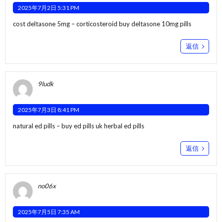
2025年7月2日 5:31 PM
cost deltasone 5mg –
corticosteroid
buy deltasone 10mg pills
返信
9ludk
2025年7月3日 8:41 PM
natural ed pills –
buy ed pills uk
herbal ed pills
返信
no06x
2025年7月5日 7:35 AM