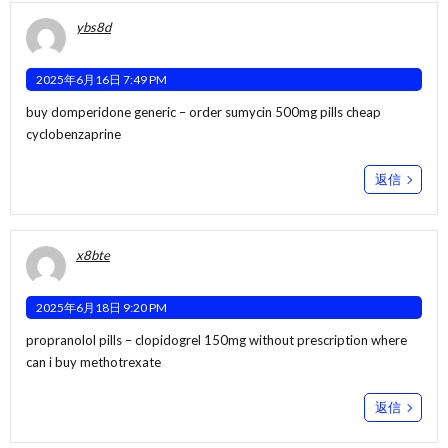
ybs8d
2025年6月16日 7:49 PM
buy domperidone generic –
order sumycin 500mg pills
cheap
cyclobenzaprine
返信
x8bte
2025年6月18日 9:20 PM
propranolol pills –
clopidogrel 150mg without prescription
where
can i buy methotrexate
返信