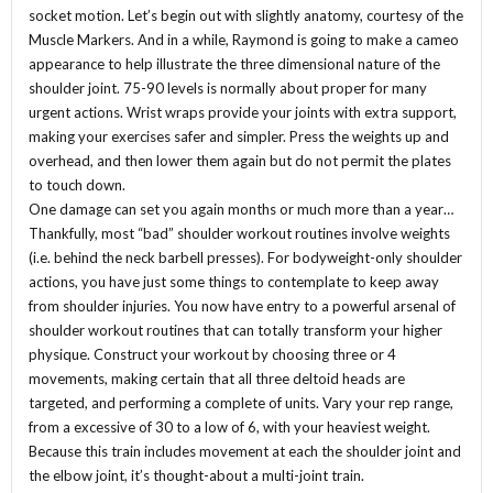
socket motion. Let’s begin out with slightly anatomy, courtesy of the
Muscle Markers. And in a while, Raymond is going to make a cameo
appearance to help illustrate the three dimensional nature of the
shoulder joint. 75-90 levels is normally about proper for many
urgent actions. Wrist wraps provide your joints with extra support,
making your exercises safer and simpler. Press the weights up and
overhead, and then lower them again but do not permit the plates
to touch down.
One damage can set you again months or much more than a year…
Thankfully, most “bad” shoulder workout routines involve weights
(i.e. behind the neck barbell presses). For bodyweight-only shoulder
actions, you have just some things to contemplate to keep away
from shoulder injuries. You now have entry to a powerful arsenal of
shoulder workout routines that can totally transform your higher
physique. Construct your workout by choosing three or 4
movements, making certain that all three deltoid heads are
targeted, and performing a complete of units. Vary your rep range,
from a excessive of 30 to a low of 6, with your heaviest weight.
Because this train includes movement at each the shoulder joint and
the elbow joint, it’s thought-about a multi-joint train.