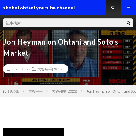
shohei ohtani youtube channel
Jon Heyman on Ohtani and Soto’s
Market
2023.11.22
大谷翔平(2023)
大谷翔平
大谷翔平(2023)
Jon Heyman on Ohtani and Sot
HOME