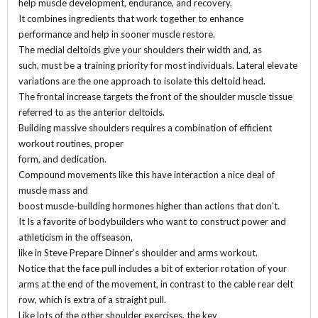
help muscle development, endurance, and recovery.
It combines ingredients that work together to enhance
performance and help in sooner muscle restore.
The medial deltoids give your shoulders their width and, as
such, must be a training priority for most individuals. Lateral elevate
variations are the one approach to isolate this deltoid head.
The frontal increase targets the front of the shoulder muscle tissue
referred to as the anterior deltoids.
Building massive shoulders requires a combination of efficient
workout routines, proper
form, and dedication.
Compound movements like this have interaction a nice deal of
muscle mass and
boost muscle-building hormones higher than actions that don’t.
It Is a favorite of bodybuilders who want to construct power and
athleticism in the offseason,
like in Steve Prepare Dinner’s shoulder and arms workout.
Notice that the face pull includes a bit of exterior rotation of your
arms at the end of the movement, in contrast to the cable rear delt
row, which is extra of a straight pull.
Like lots of the other shoulder exercises, the key