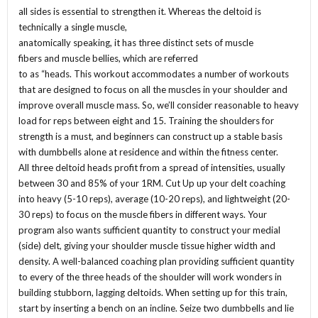
all sides is essential to strengthen it. Whereas the deltoid is
technically a single muscle,
anatomically speaking, it has three distinct sets of muscle
fibers and muscle bellies, which are referred
to as “heads. This workout accommodates a number of workouts
that are designed to focus on all the muscles in your shoulder and
improve overall muscle mass. So, we’ll consider reasonable to heavy
load for reps between eight and 15. Training the shoulders for
strength is a must, and beginners can construct up a stable basis
with dumbbells alone at residence and within the fitness center.
All three deltoid heads profit from a spread of intensities, usually
between 30 and 85% of your 1RM. Cut Up up your delt coaching
into heavy (5-10 reps), average (10-20 reps), and lightweight (20-
30 reps) to focus on the muscle fibers in different ways. Your
program also wants sufficient quantity to construct your medial
(side) delt, giving your shoulder muscle tissue higher width and
density. A well-balanced coaching plan providing sufficient quantity
to every of the three heads of the shoulder will work wonders in
building stubborn, lagging deltoids. When setting up for this train,
start by inserting a bench on an incline. Seize two dumbbells and lie