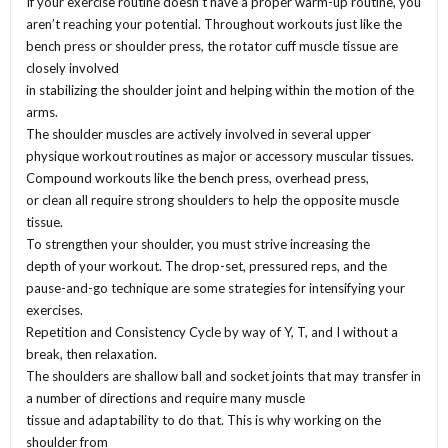
If your exercise routine doesn’t have a proper warm-up routine, you
aren’t reaching your potential. Throughout workouts just like the
bench press or shoulder press, the rotator cuff muscle tissue are
closely involved
in stabilizing the shoulder joint and helping within the motion of the
arms.
The shoulder muscles are actively involved in several upper
physique workout routines as major or accessory muscular tissues.
Compound workouts like the bench press, overhead press,
or clean all require strong shoulders to help the opposite muscle
tissue.
To strengthen your shoulder, you must strive increasing the
depth of your workout. The drop-set, pressured reps, and the
pause-and-go technique are some strategies for intensifying your
exercises.
Repetition and Consistency Cycle by way of Y, T, and I without a
break, then relaxation.
The shoulders are shallow ball and socket joints that may transfer in
a number of directions and require many muscle
tissue and adaptability to do that. This is why working on the
shoulder from