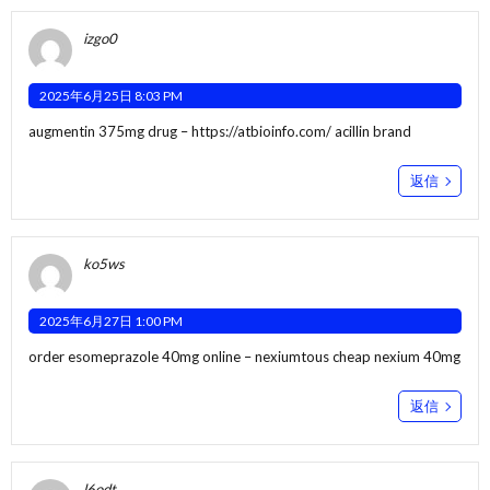
izgo0
2025年6月25日 8:03 PM
augmentin 375mg drug –
https://atbioinfo.com/
acillin brand
返信
ko5ws
2025年6月27日 1:00 PM
order esomeprazole 40mg online –
nexiumtous
cheap nexium 40mg
返信
l6odt