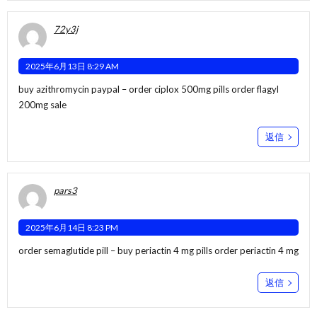
72y3j
2025年6月13日 8:29 AM
buy azithromycin paypal –
order ciplox 500mg pills
order flagyl
200mg sale
返信
pars3
2025年6月14日 8:23 PM
order semaglutide pill –
buy periactin 4 mg pills
order periactin 4 mg
返信