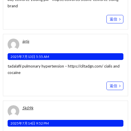
brand
返信
igtjs
2025年7月13日 5:55 AM
tadalafil pulmonary hypertension –
https://ciltadgn.com/
cialis and
cocaine
返信
5k09k
2025年7月14日 9:52 PM