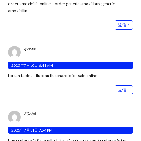
order amoxicillin online –
order generic amoxil
buy generic
amoxicillin
返信
qvxwn
2025年7月10日 6:41 AM
forcan tablet –
flucoan
fluconazole for sale online
返信
80ob4
2025年7月11日 7:54 PM
buy cenforce 100mg pill –
https://cenforcers.com/
cenforce 50mg