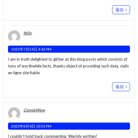
返信
llt0q
2025年7月24日 4:42 PM
I am in truth delighted to glitter at this blog posts which consists of
tons of worthwhile facts, thanks object of providing such data.
cialis
en ligne site fiable
返信
ConnieWew
2025年8月4日 10:01 PM
I couldn’t hold back commenting. Warmly written!