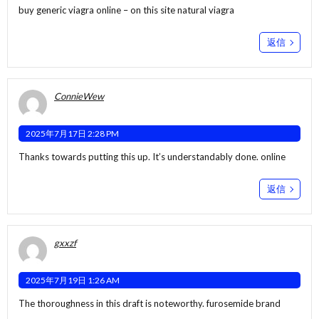
buy generic viagra online –
on this site
natural viagra
返信
ConnieWew
2025年7月17日 2:28 PM
Thanks towards putting this up. It’s understandably done.
online
返信
gxxzf
2025年7月19日 1:26 AM
The thoroughness in this draft is noteworthy.
furosemide brand