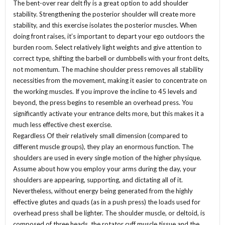
The bent-over rear delt fly is a great option to add shoulder
stability. Strengthening the posterior shoulder will create more
stability, and this exercise isolates the posterior muscles. When
doing front raises, it’s important to depart your ego outdoors the
burden room. Select relatively light weights and give attention to
correct type, shifting the barbell or dumbbells with your front delts,
not momentum. The machine shoulder press removes all stability
necessities from the movement, making it easier to concentrate on
the working muscles. If you improve the incline to 45 levels and
beyond, the press begins to resemble an overhead press. You
significantly activate your entrance delts more, but this makes it a
much less effective chest exercise.
Regardless Of their relatively small dimension (compared to
different muscle groups), they play an enormous function. The
shoulders are used in every single motion of the higher physique.
Assume about how you employ your arms during the day, your
shoulders are appearing, supporting, and dictating all of it.
Nevertheless, without energy being generated from the highly
effective glutes and quads (as in a push press) the loads used for
overhead press shall be lighter. The shoulder muscle, or deltoid, is
composed of three heads, the rotator cuff muscle tissue and the