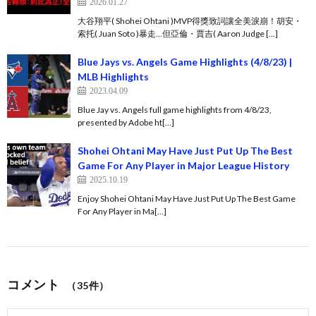
2026.01.27
大谷翔平( Shohei Ohtani )MVP得獎致詞讓全美淚崩！胡安・
索托( Juan Soto )暴走…但亞倫・賈吉( Aaron Judge […]
Blue Jays vs. Angels Game Highlights (4/8/23) |
MLB Highlights
2023.04.09
Blue Jay vs. Angels full game highlights from 4/8/23,
presented by Adobe ht[…]
Shohei Ohtani May Have Just Put Up The Best
Game For Any Player in Major League History
2025.10.19
Enjoy Shohei Ohtani May Have Just Put Up The Best Game
For Any Player in Ma[…]
コメント
（35件）