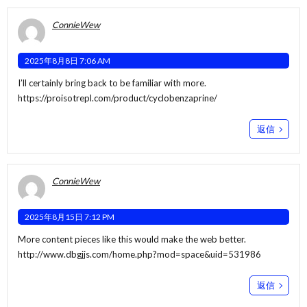
ConnieWew
2025年8月8日 7:06 AM
I’ll certainly bring back to be familiar with more.
https://proisotrepl.com/product/cyclobenzaprine/
返信
ConnieWew
2025年8月15日 7:12 PM
More content pieces like this would make the web better.
http://www.dbgjjs.com/home.php?mod=space&uid=531986
返信