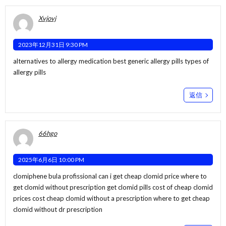
Xvjovj
2023年12月31日 9:30 PM
alternatives to allergy medication
best generic allergy pills
types of
allergy pills
返信
66hgo
2025年6月6日 10:00 PM
clomiphene bula profissional can i get cheap clomid price where to
get clomid without prescription
get clomid pills
cost of cheap clomid
prices cost cheap clomid without a prescription where to get cheap
clomid without dr prescription