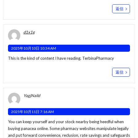
返信
d1x1g
2025年10月10日 10:34 AM
This is the kind of content I have reading.
TerbinaPharmacy
返信
YagjNaild
2025年10月11日 7:16 AM
You can keep yourself and your stock nearby being heedful when
buying panacea online. Some pharmacy websites manipulate legally
and put forward convenience, reclusion, rate savings and safeguards