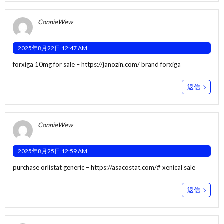
ConnieWew
2025年8月22日 12:47 AM
forxiga 10mg for sale –
https://janozin.com/
brand forxiga
返信
ConnieWew
2025年8月25日 12:59 AM
purchase orlistat generic –
https://asacostat.com/#
xenical sale
返信