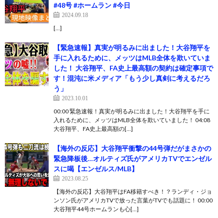
#48号 #ホームラン #今日
2024.09.18
[…]
【緊急速報】真実が明るみに出ました！大谷翔平を
手に入れるために、メッツはMLB全体を欺いていま
した！ 大谷翔平、FA史上最高額の契約は確定事項で
す！混沌に米メディア「もう少し真剣に考えるだろ
う」
2023.10.01
00:00 緊急速報！真実が明るみに出ました！大谷翔平を手に
入れるために、メッツはMLB全体を欺いていました！ 04:08
大谷翔平、FA史上最高額の[…]
【海外の反応】大谷翔平衝撃の44号弾だがまさかの
緊急降板後…オルティズ氏がアメリカTVでエンゼル
スに喝【エンゼルス/MLB】
2023.08.25
【海外の反応】大谷翔平はFA移籍すべき！？ランディ・ジョ
ンソン氏がアメリカTVで放った言葉がTVでも話題に！ 00:00
大谷翔平44号ホームランも心[…]