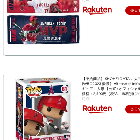
楽天
【予約商品】 SHOHEI OHTANI 
(WBC 2023 優勝 ) - Alternate Unif
ギュア・人形 【公式 / オフィシャ
価格：2,500円（税込、送料別)
(2
時点)
楽天