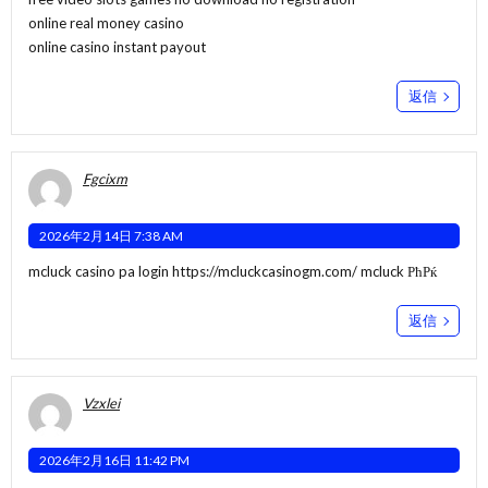
online real money casino
online casino instant payout
返信
Fgcixm
2026年2月14日 7:38 AM
mcluck casino pa login
https://mcluckcasinogm.com/
mcluck РћРќ
返信
Vzxlei
2026年2月16日 11:42 PM