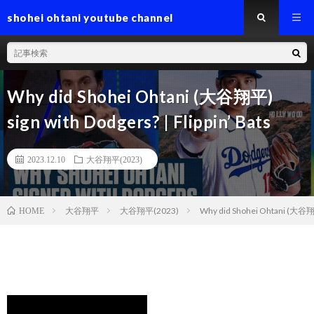
shohei ohtani youtube channel
Why did Shohei Ohtani (大谷翔平)
sign with Dodgers? | Flippin’ Bats
2023.12.10
大谷翔平(2023)
大谷翔平
大谷翔平(2023)
Why did Shohei Ohtani (大谷翔平) 
HOME