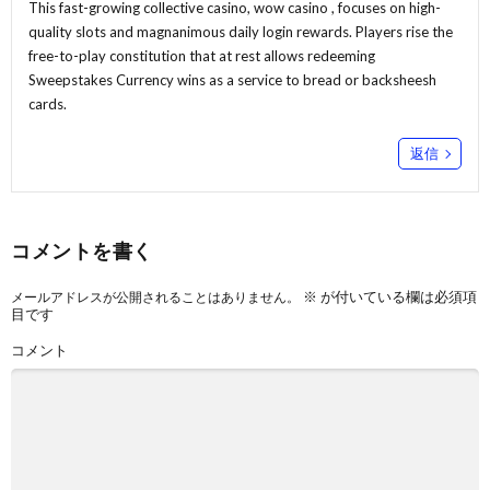
This fast-growing collective casino,
wow casino
, focuses on high-
quality slots and magnanimous daily login rewards. Players rise the
free-to-play constitution that at rest allows redeeming
Sweepstakes Currency wins as a service to bread or backsheesh
cards.
返信
コメントを書く
※
が付いている欄は必須項
メールアドレスが公開されることはありません。
目です
コメント