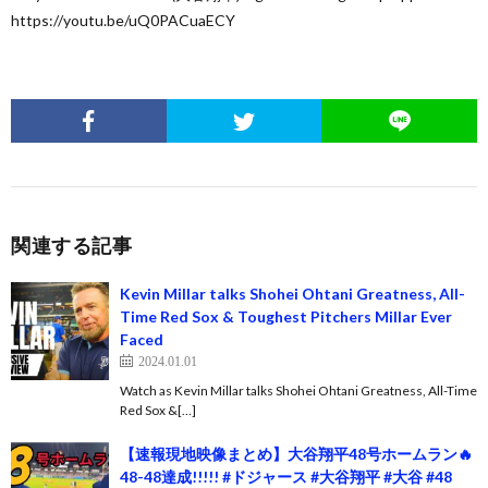
https://youtu.be/uQ0PACuaECY
関連する記事
Kevin Millar talks Shohei Ohtani Greatness, All-
Time Red Sox & Toughest Pitchers Millar Ever
Faced
2024.01.01
Watch as Kevin Millar talks Shohei Ohtani Greatness, All-Time
Red Sox &[…]
【速報現地映像まとめ】大谷翔平48号ホームラン🔥
48-48達成!!!!! #ドジャース #大谷翔平 #大谷 #48