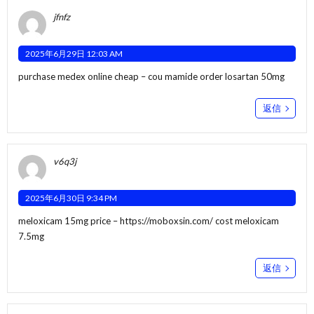
jfnfz
2025年6月29日 12:03 AM
purchase medex online cheap –
cou mamide
order losartan 50mg
返信
v6q3j
2025年6月30日 9:34 PM
meloxicam 15mg price –
https://moboxsin.com/
cost meloxicam
7.5mg
返信