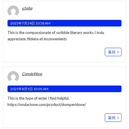
u5gbp
2025年7月24日 10:58 AM
This is the compassionate of scribble literary works I truly
appreciate.
fildena et inconvenients
返信
ConnieWew
2025年8月5日 10:05 AM
This is the type of enter I find helpful.
https://ondactone.com/product/domperidone/
返信