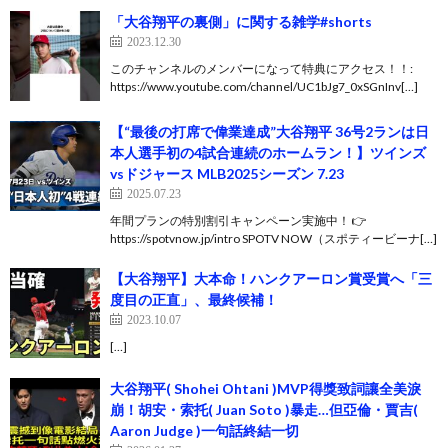
「大谷翔平の裏側」に関する雑学#shorts
2023.12.30
このチャンネルのメンバーになって特典にアクセス！！:
https://www.youtube.com/channel/UC1bJg7_0xSGnInv[…]
【“最後の打席で偉業達成”大谷翔平 36号2ランは日
本人選手初の4試合連続のホームラン！】ツインズ
vsドジャース MLB2025シーズン 7.23
2025.07.23
年間プランの特別割引キャンペーン実施中！ 👉
https://spotvnow.jp/intro SPOTV NOW（スポティービーナ[…]
【大谷翔平】大本命！ハンクアーロン賞受賞へ「三
度目の正直」、最終候補！
2023.10.07
[…]
大谷翔平( Shohei Ohtani )MVP得獎致詞讓全美淚
崩！胡安・索托( Juan Soto )暴走…但亞倫・賈吉(
Aaron Judge )一句話終結一切