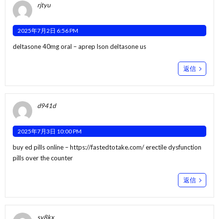
rjtyu
2025年7月2日 6:56 PM
deltasone 40mg oral –
aprep lson
deltasone us
返信
d941d
2025年7月3日 10:00 PM
buy ed pills online –
https://fastedtotake.com/
erectile dysfunction
pills over the counter
返信
sv8kx