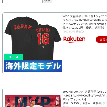
WBC 大谷翔平 日本代表 Tシャツ 
ジャパン Youth 2023 World Baseball
ネーム&ナンバー 23wbsf Legend
価格：12,320円（税込、送料別)
(2023/3/31時点)
楽天
SHOHEI OHTANI 大谷翔平 (WBC 
) - 2021 AL MVP Cooling Towel 
式 / オフィシャル】
価格：5,150円（税込、送料別)
(2
時点)