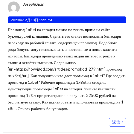
JosephGuas
2023年12月10日 1:22 PM
Промокод 1xBet на сегодня можно получить прямо на сайте
букмекерской компании. Сделать это станет возможным благодаря
переходу по рабочей ссылке, содержащей промокод. Подобного
рода бонусы могут использовать и постоянные и новые клиенты
конторы. Благодаря проведению таких акций интерес игроков к
ставкам остаётся высоким. Содержание.
[url=https://novyjgod.com/articles/promokod_279.html]промокод
на хбет[/url]. Как получить и что дает промокод в 1xbet? Где вводить
промокод в 1xbet? Рабочие промокоды 1xBet на сегодня.
Действующие промокоды 1xBet на сегодня. Узнайте как ввести
промо код 1хБет при регистрации и получить 32500 рублей на
бесплатную ставку. Как активировать и использовать промокод на 1
xBet. Список рабочих бонус кодов.
返信