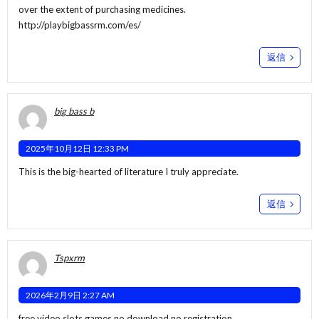
over the extent of purchasing medicines.
http://playbigbassrm.com/es/
返信
big bass b
2025年10月12日 12:33 PM
This is the big-hearted of literature I truly appreciate.
返信
Tspxrm
2026年2月9日 2:27 AM
free video slots games no download no registration