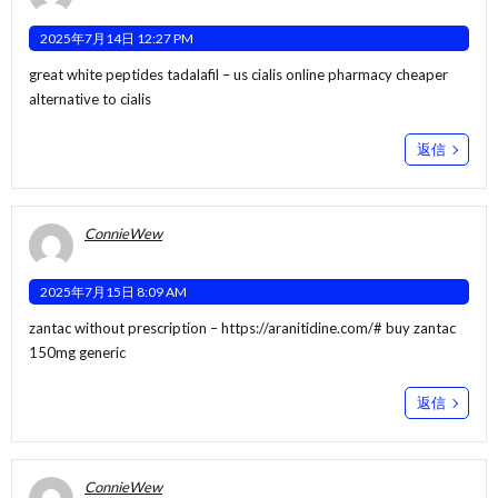
2025年7月14日 12:27 PM
great white peptides tadalafil –
us cialis online pharmacy
cheaper
alternative to cialis
返信
ConnieWew
2025年7月15日 8:09 AM
zantac without prescription –
https://aranitidine.com/#
buy zantac
150mg generic
返信
ConnieWew