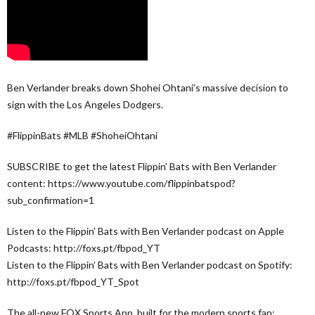
Ben Verlander breaks down Shohei Ohtani’s massive decision to
sign with the Los Angeles Dodgers.
#FlippinBats #MLB #ShoheiOhtani
SUBSCRIBE to get the latest Flippin’ Bats with Ben Verlander
content: https://www.youtube.com/flippinbatspod?
sub_confirmation=1
Listen to the Flippin’ Bats with Ben Verlander podcast on Apple
Podcasts: http://foxs.pt/fbpod_YT
Listen to the Flippin’ Bats with Ben Verlander podcast on Spotify:
http://foxs.pt/fbpod_YT_Spot
The all-new FOX Sports App, built for the modern sports fan: