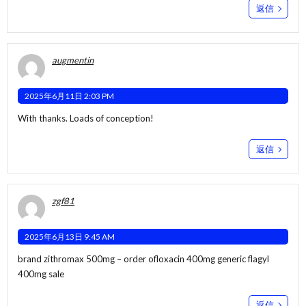
返信
augmentin
2025年6月11日 2:03 PM
With thanks. Loads of conception!
返信
zgf81
2025年6月13日 9:45 AM
brand zithromax 500mg –
order ofloxacin 400mg generic
flagyl
400mg sale
返信