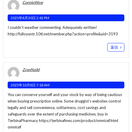
ConnieWew
2025年8月30日 2:42 PM
I couldn’t weather commenting. Adequately written!
http://fulloyuntr.10tl.net/member.php?action=profile&uid=3193
返信
ZcpnNaild
2025年10月8日 7:18 AM
You can conserve yourself and your stock by way of being cautious
when buying prescription online. Some druggist’s websites control
legally and sell convenience, solitariness, cost savings and
safeguards over the extent of purchasing medicines. buy in
TerbinaPharmacy
https://terbinafines.com/product/omnicef.html
omnicef