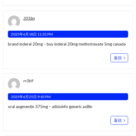
355bn
2025年6月18日 11:35 PM
brand inderal 20mg –
buy inderal 20mg
methotrexate 5mg canada
返信
rr3b9
2025年6月25日 9:45 PM
oral augmentin 375mg –
atbioinfo
generic acillin
返信