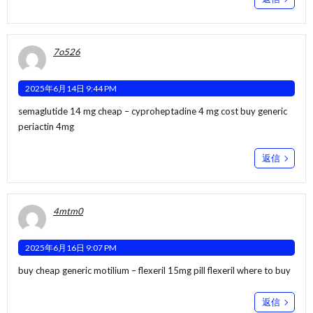
7o526
2025年6月14日 9:44 PM
semaglutide 14 mg cheap –
cyproheptadine 4 mg cost
buy generic
periactin 4mg
返信
4mtm0
2025年6月16日 9:07 PM
buy cheap generic motilium –
flexeril 15mg pill
flexeril where to buy
返信