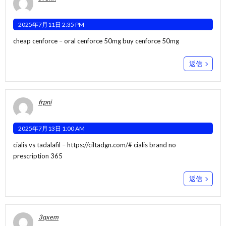
2025年7月11日 2:35 PM
cheap cenforce –
oral cenforce 50mg
buy cenforce 50mg
返信
frpni
2025年7月13日 1:00 AM
cialis vs tadalafil –
https://ciltadgn.com/#
cialis brand no
prescription 365
返信
3qxem