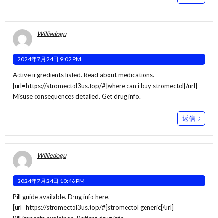
Williedogu
2024年7月24日 9:02 PM
Active ingredients listed. Read about medications.
[url=https://stromectol3us.top/#]where can i buy stromectol[/url]
Misuse consequences detailed. Get drug info.
返信
Williedogu
2024年7月24日 10:46 PM
Pill guide available. Drug info here.
[url=https://stromectol3us.top/#]stromectol generic[/url]