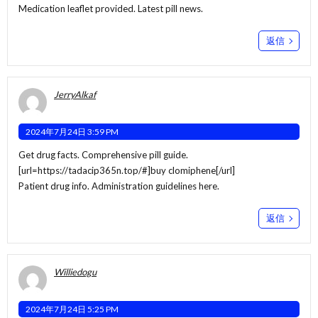
Medication leaflet provided. Latest pill news.
返信
JerryAlkaf
2024年7月24日 3:59 PM
Get drug facts. Comprehensive pill guide.
[url=https://tadacip365n.top/#]buy clomiphene[/url]
Patient drug info. Administration guidelines here.
返信
Williedogu
2024年7月24日 5:25 PM