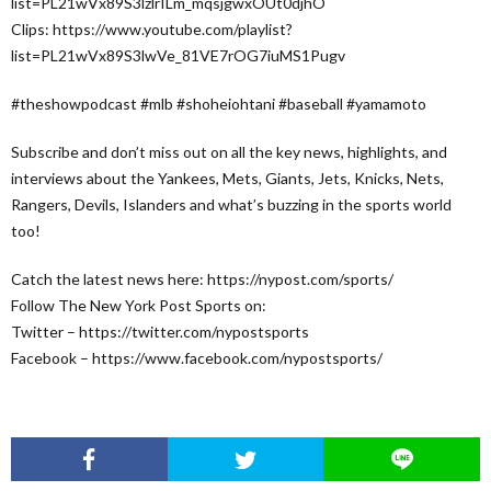
list=PL21wVx89S3lzlrILm_mqsjgwxOUt0djhO
Clips: https://www.youtube.com/playlist?
list=PL21wVx89S3lwVe_81VE7rOG7iuMS1Pugv
#theshowpodcast #mlb #shoheiohtani #baseball #yamamoto
Subscribe and don’t miss out on all the key news, highlights, and
interviews about the Yankees, Mets, Giants, Jets, Knicks, Nets,
Rangers, Devils, Islanders and what’s buzzing in the sports world
too!
Catch the latest news here: https://nypost.com/sports/
Follow The New York Post Sports on:
Twitter – https://twitter.com/nypostsports
Facebook – https://www.facebook.com/nypostsports/