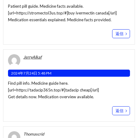
Patient pill guide. Medicine facts available.
[url=https://stromectol3us.top/#]buy ivermectin canada[/url]
Medication essentials explained. Medicine facts provided.
返信
JerryAlkaf
2024年7月24日 5:48 PM
Find pill info. Medicine guide here.
[url=https://tadacip365n.top/#]tadacip cheap[/url]
Get details now. Medication overview available.
返信
Thomascrid