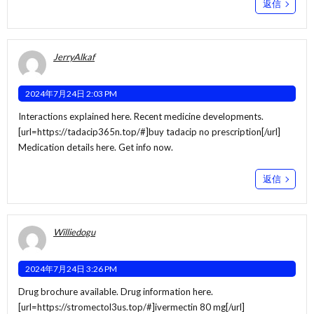
返信
JerryAlkaf
2024年7月24日 2:03 PM
Interactions explained here. Recent medicine developments.
[url=https://tadacip365n.top/#]buy tadacip no prescription[/url]
Medication details here. Get info now.
返信
Williedogu
2024年7月24日 3:26 PM
Drug brochure available. Drug information here.
[url=https://stromectol3us.top/#]ivermectin 80 mg[/url]