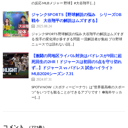
の反応 MLBメジャー 野球】#大谷翔平 […]
ジャンクSPORTS【野球解説の悩み シリーズOB
戦今 大谷翔平の解説はムズすぎる】
2025.08.24
ジャンクSPORTS 野球解説の悩み 大谷翔平の解説はムズすぎ
る 投手の変化球が多すぎる問題 一流解説者が集結 プロ野球
ニュースでは語れない話[…]
【激闘の同地区ライバル対決はパドレスが9回に起
死回生の2HR！ドジャースは初回の5点を守り切れ
ず…】ドジャース vs パドレス 試合ハイライト
MLB2024シーズン 7.31
2024.07.31
SPOTV NOW（スポティービーナウ）は”世界最高峰のスポー
ツ”をいつでも観ることができるアプリです！ ⚽️海外サッカ
ー[…]
コメント
（771件）