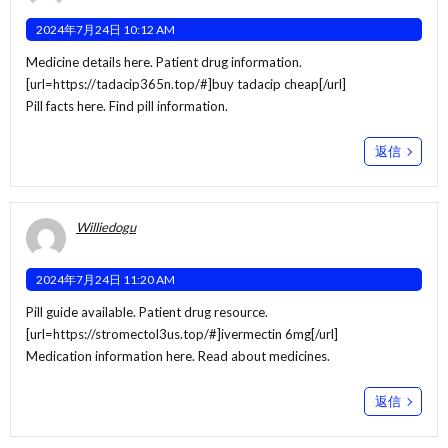
2024年7月24日 10:12 AM
Medicine details here. Patient drug information.
[url=https://tadacip365n.top/#]buy tadacip cheap[/url]
Pill facts here. Find pill information.
返信
Williedogu
2024年7月24日 11:20 AM
Pill guide available. Patient drug resource.
[url=https://stromectol3us.top/#]ivermectin 6mg[/url]
Medication information here. Read about medicines.
返信