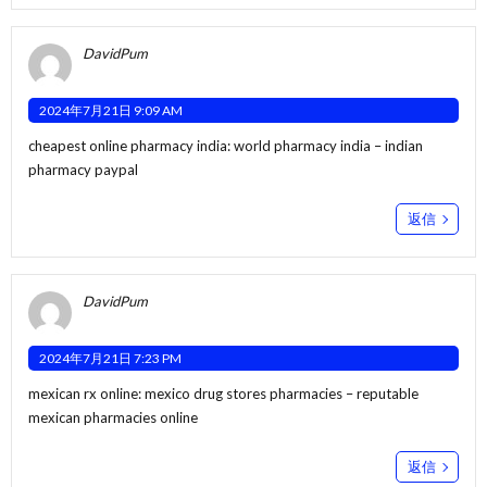
DavidPum
2024年7月21日 9:09 AM
cheapest online pharmacy india:
world pharmacy india
– indian
pharmacy paypal
返信
DavidPum
2024年7月21日 7:23 PM
mexican rx online:
mexico drug stores pharmacies
– reputable
mexican pharmacies online
返信