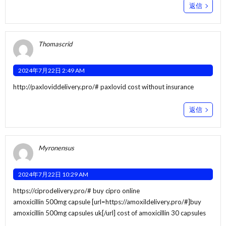
返信
Thomascrid
2024年7月22日 2:49 AM
http://paxloviddelivery.pro/#
paxlovid cost without insurance
返信
Myronensus
2024年7月22日 10:29 AM
https://ciprodelivery.pro/#
buy cipro online
amoxicillin 500mg capsule [url=https://amoxildelivery.pro/#]buy
amoxicillin 500mg capsules uk[/url] cost of amoxicillin 30 capsules