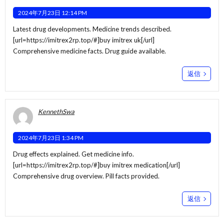
2024年7月23日 12:14 PM
Latest drug developments. Medicine trends described.
[url=https://imitrex2rp.top/#]buy imitrex uk[/url]
Comprehensive medicine facts. Drug guide available.
返信
KennethSwa
2024年7月23日 1:34 PM
Drug effects explained. Get medicine info.
[url=https://imitrex2rp.top/#]buy imitrex medication[/url]
Comprehensive drug overview. Pill facts provided.
返信