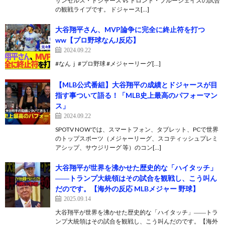
サンゼルス・ドジャース vs トロント・ブルージェイズの試合
の観戦ライブです。 ドジャース[…]
大谷翔平さん、MVP論争に完全に終止符を打つ
ww【プロ野球なんJ反応】
2024.09.22
#なんｊ #プロ野球 #メジャーリーグ[…]
【MLB公式番組】大谷翔平の成績とドジャースが目
指す事ついて語る！「MLB史上最高のパフォーマン
ス」
2024.09.22
SPOTV NOWでは、スマートフォン、タブレット、PCで世界
のトップスポーツ（メジャーリーグ、スコティッシュプレミ
アシップ、サウジリーグ 等）のコン[…]
大谷翔平が世界を沸かせた歴史的な「ハイタッチ」
――トランプ大統領はその試合を観戦し、こう叫ん
だのです。【海外の反応 MLBメジャー 野球】
2025.09.14
大谷翔平が世界を沸かせた歴史的な「ハイタッチ」――トラ
ンプ大統領はその試合を観戦し、こう叫んだのです。【海外