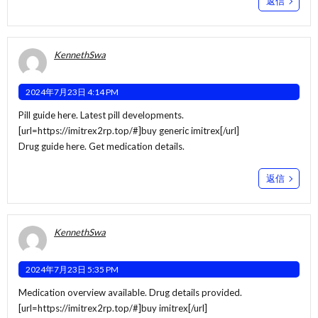
返信
KennethSwa
2024年7月23日 4:14 PM
Pill guide here. Latest pill developments.
[url=https://imitrex2rp.top/#]buy generic imitrex[/url]
Drug guide here. Get medication details.
返信
KennethSwa
2024年7月23日 5:35 PM
Medication overview available. Drug details provided.
[url=https://imitrex2rp.top/#]buy imitrex[/url]