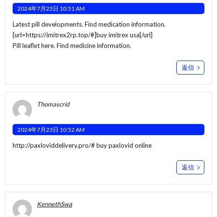
2024年7月23日 10:51 AM
Latest pill developments. Find medication information.
[url=https://imitrex2rp.top/#]buy imitrex usa[/url]
Pill leaflet here. Find medicine information.
返信
Thomascrid
2024年7月23日 10:52 AM
http://paxloviddelivery.pro/#
buy paxlovid online
返信
KennethSwa