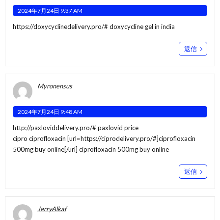
2024年7月24日 9:37 AM
https://doxycyclinedelivery.pro/#
doxycycline gel in india
返信
Myronensus
2024年7月24日 9:48 AM
http://paxloviddelivery.pro/#
paxlovid price
cipro ciprofloxacin [url=https://ciprodelivery.pro/#]ciprofloxacin
500mg buy online[/url] ciprofloxacin 500mg buy online
返信
JerryAlkaf