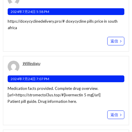
2024年7月24日 5:58 PM
https://doxycyclinedelivery.pro/#
doxycycline pills price in south
africa
返信
Williedogu
2024年7月24日 7:07 PM
Medication facts provided. Complete drug overview.
[url=https://stromectol3us.top/#]ivermectin 5 mg[/url]
Patient pill guide. Drug information here.
返信