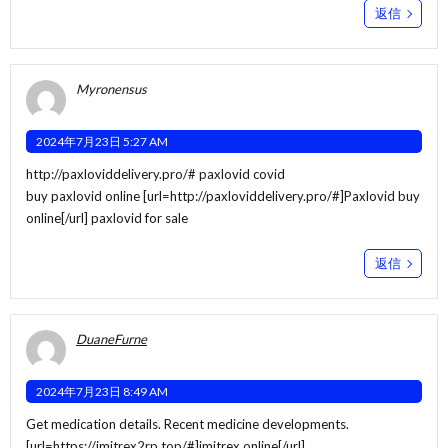
返信
Myronensus
2024年7月23日 5:27 AM
http://paxloviddelivery.pro/#
paxlovid covid
buy paxlovid online [url=http://paxloviddelivery.pro/#]Paxlovid buy
online[/url] paxlovid for sale
返信
DuaneFurne
2024年7月23日 8:49 AM
Get medication details. Recent medicine developments.
[url=https://imitrex2rp.top/#]imitrex online[/url]