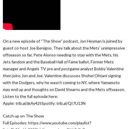
On a new episode of “The Show” podcast, Jon Heyman is joined by
guest co-host Joe Benigno. They talk about the Mets’ unimpressive
offseason so far, Pete Alonso needing to stay with the Mets, his
Jets fandom and the Baseball Hall of Fame ballot. Former Mets
manager and Angels TV pre and postgame analyst Bobby Valentine
then joins Jon and Joe. Valentine discusses Shohei Ohtani signing
with the Dodgers, why he wasn’t coming to NY, where Yamamoto
may end up and thoughts on David Stearns and the Mets offseason.
Listen to the full episode here:
Apple: trib.al/zkAy42tSpotify: trib.al/QI7U13N
Catch up on The Show
Full Episodes: https://www.youtube.com/playlist?