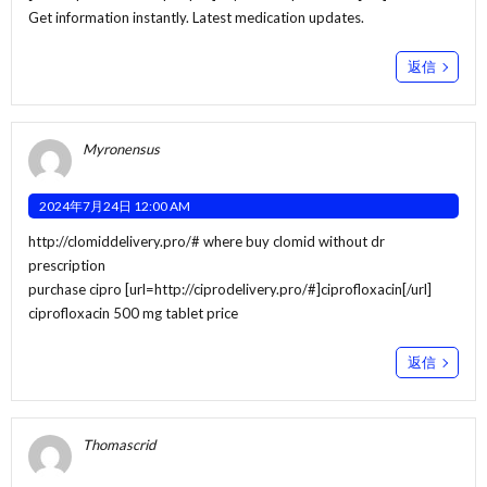
Get information instantly. Latest medication updates.
返信
Myronensus
2024年7月24日 12:00 AM
http://clomiddelivery.pro/#
where buy clomid without dr
prescription
purchase cipro [url=http://ciprodelivery.pro/#]ciprofloxacin[/url]
ciprofloxacin 500 mg tablet price
返信
Thomascrid