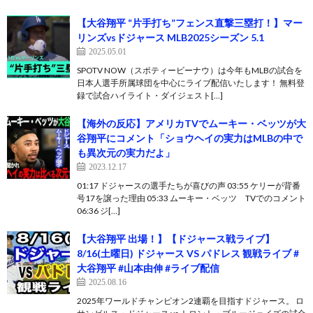
【大谷翔平 “片手打ち”フェンス直撃三塁打！】マー
リンズvsドジャース MLB2025シーズン 5.1
2025.05.01
SPOTV NOW（スポティービーナウ）は今年もMLBの試合を
日本人選手所属球団を中心にライブ配信いたします！ 無料登
録で試合ハイライト・ダイジェスト[…]
【海外の反応】アメリカTVでムーキー・ベッツが大
谷翔平にコメント「ショウヘイの実力はMLBの中で
も異次元の実力だよ」
2023.12.17
01:17 ドジャースの選手たちが喜びの声 03:55 ケリーが背番
号17を譲った理由 05:33 ムーキー・ベッツ TVでのコメント
06:36 ジ[…]
【大谷翔平 出場！】【ドジャース戦ライブ】
8/16(土曜日) ドジャース VS パドレス 観戦ライブ #
大谷翔平 #山本由伸 #ライブ配信
2025.08.16
2025年ワールドチャンピオン2連覇を目指すドジャース。 ロ