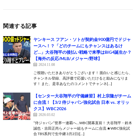
関連する記事
ヤンキース フアン・ソトが契約金900億円でドジャ
ースへ！？「どのチームにもチャンスはあるけ
ど…」大谷翔平の後払い戦略で来季はBIG4誕生か？
【海外の反応/MLB/メジャー/野球】
2024.11.08
ご視聴いただきありがとうございます！ 面白いと感じたら、
チャンネル登録、高評価で応援いただけると励みになりま
す！ また、是非あなたのコメントでチャンネ[…]
【センター大谷翔平の守備練習】村上宗隆がチーム
に合流！【3/2 侍ジャパン強化試合 日本 vs. オリッ
クス】WBC2026
2026.03.02
“侍ジャパン”世界一連覇へ…WBC開幕直前！ 大谷翔平・鈴木
誠也・吉田正尚らメジャー組もチームに合流 ★WBC強化試
合 TBS系列で生中継 3月2日([…]