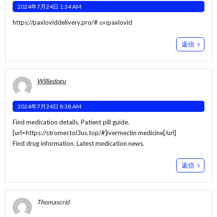
2024年7月24日 1:34 AM
https://paxloviddelivery.pro/#
п»їpaxlovid
返信
Williedogu
2024年7月24日 8:38 AM
Find medication details. Patient pill guide.
[url=https://stromectol3us.top/#]ivermectin medicine[/url]
Find drug information. Latest medication news.
返信
Thomascrid