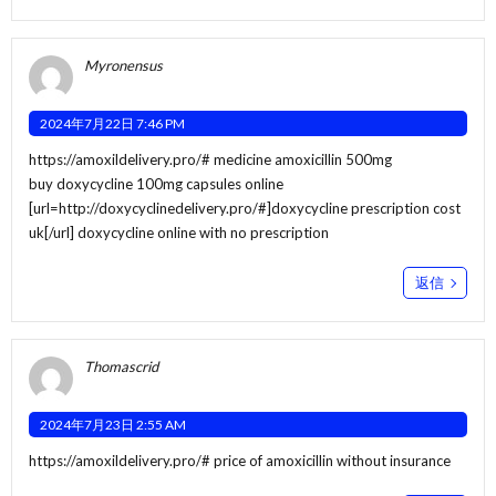
Myronensus
2024年7月22日 7:46 PM
https://amoxildelivery.pro/#
medicine amoxicillin 500mg
buy doxycycline 100mg capsules online
[url=http://doxycyclinedelivery.pro/#]doxycycline prescription cost
uk[/url] doxycycline online with no prescription
返信
Thomascrid
2024年7月23日 2:55 AM
https://amoxildelivery.pro/#
price of amoxicillin without insurance