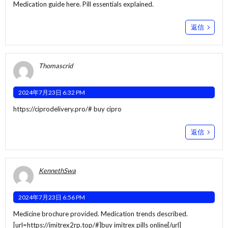
Medication guide here. Pill essentials explained.
返信
Thomascrid
2024年7月23日 6:32 PM
https://ciprodelivery.pro/#
buy cipro
返信
KennethSwa
2024年7月23日 6:56 PM
Medicine brochure provided. Medication trends described.
[url=https://imitrex2rp.top/#]buy imitrex pills online[/url]