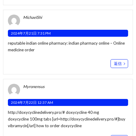
MichaelShi
2024年7月21日 7:31 PM
reputable indian online pharmacy:
indian pharmacy online
– Online
medicine order
返信
Myronensus
2024年7月22日 12:37 AM
http://doxycyclinedelivery.pro/#
doxycycline 40 mg
doxycycline 100mg tabs [url=http://doxycyclinedelivery.pro/#]buy
vibramycin[/url] how to order doxycycline