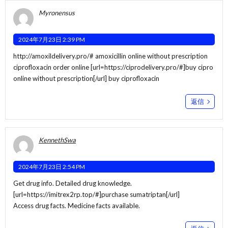
Myronensus
2024年7月23日 2:39 PM
http://amoxildelivery.pro/#
amoxicillin online without prescription
ciprofloxacin order online [url=https://ciprodelivery.pro/#]buy cipro
online without prescription[/url] buy ciprofloxacin
返信
KennethSwa
2024年7月23日 2:54 PM
Get drug info. Detailed drug knowledge.
[url=https://imitrex2rp.top/#]purchase sumatriptan[/url]
Access drug facts. Medicine facts available.