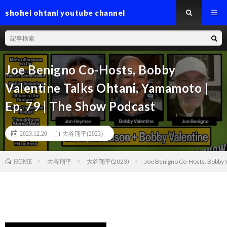
shohei ohtani youtube channel
Joe Benigno Co-Hosts, Bobby
Valentine Talks Ohtani, Yamamoto |
Ep. 79 | The Show Podcast
2023.12.20
大谷翔平(2023)
大谷翔平
大谷翔平(2023)
Joe Benigno Co-Hosts, Bobby V
HOME