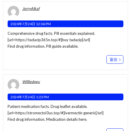
JerryAlkaf
2024年7月24日 12:06 PM
Comprehensive drug facts. Pill essentials explained.
[url=https://tadacip365n.top/#]buy tadacip[/url]
Find drug information. Pill guide available.
返信
Williedogu
2024年7月24日 1:23 PM
Patient medication facts. Drug leaflet available.
[url=https://stromectol3us.top/#]ivermectin generic[/url]
Find drug information. Medication details here.