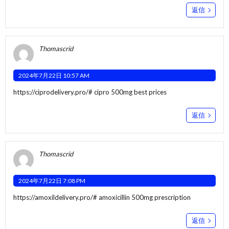
返信
Thomascrid
2024年7月22日 10:57 AM
https://ciprodelivery.pro/#
cipro 500mg best prices
返信
Thomascrid
2024年7月22日 7:08 PM
https://amoxildelivery.pro/#
amoxicillin 500mg prescription
返信