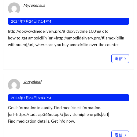
Myronensus
2024年7月24日 7:14 PM
http://doxycyclinedelivery.pro/#
doxycycline 100mg otc
how to get amoxicillin [url=http://amoxildelivery.pro/#]amoxicillin
without rx[/url] where can you buy amoxicillin over the counter
返信
JerryAlkaf
2024年7月24日 8:43 PM
Get information instantly. Find medicine information.
[url=https://tadacip365n.top/#]buy clomiphene pills[/url]
Find medication details. Get info now.
返信