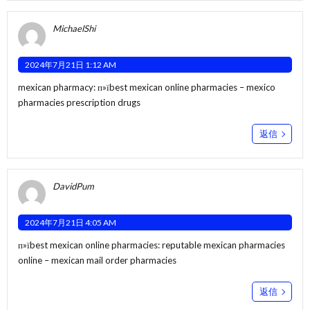
MichaelShi
2024年7月21日 1:12 AM
mexican pharmacy:
п»їbest mexican online pharmacies
– mexico
pharmacies prescription drugs
返信
DavidPum
2024年7月21日 4:05 AM
п»їbest mexican online pharmacies:
reputable mexican pharmacies
online
– mexican mail order pharmacies
返信