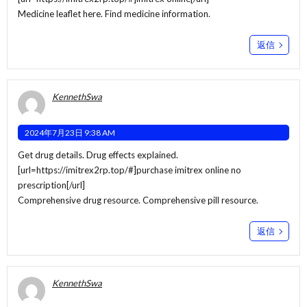
Medicine leaflet here. Find medicine information.
返信
KennethSwa
2024年7月23日 9:38 AM
Get drug details. Drug effects explained.
[url=https://imitrex2rp.top/#]purchase imitrex online no
prescription[/url]
Comprehensive drug resource. Comprehensive pill resource.
返信
KennethSwa