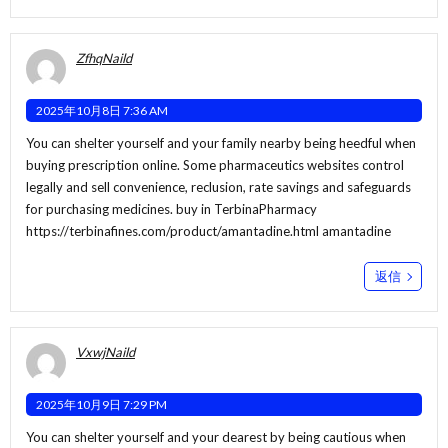
ZfhqNaild
2025年10月8日 7:36 AM
You can shelter yourself and your family nearby being heedful when
buying prescription online. Some pharmaceutics websites control
legally and sell convenience, reclusion, rate savings and safeguards
for purchasing medicines. buy in TerbinaPharmacy
https://terbinafines.com/product/amantadine.html
amantadine
返信
VxwjNaild
2025年10月9日 7:29 PM
You can shelter yourself and your dearest by being cautious when