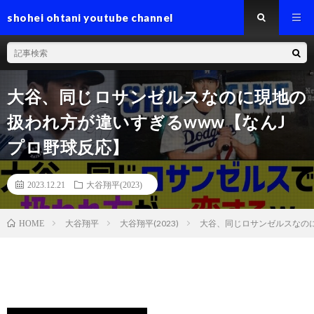
shohei ohtani youtube channel
大谷、同じロサンゼルスなのに現地の
扱われ方が違いすぎるwww【なんJ
プロ野球反応】
2023.12.21
大谷翔平(2023)
大谷翔平
大谷翔平(2023)
大谷、同じロサンゼルスなのに
HOME