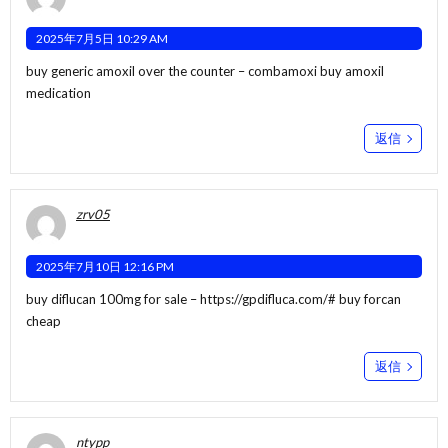
2025年7月5日 10:29 AM
buy generic amoxil over the counter –
combamoxi
buy amoxil
medication
返信
zrv05
2025年7月10日 12:16 PM
buy diflucan 100mg for sale –
https://gpdifluca.com/#
buy forcan
cheap
返信
ntypp