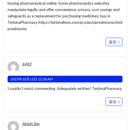
buying pharmaceutical online. Some pharmaceutics websites
manipulate legally and offer convenience, privacy, cost savings and
safeguards as a replacement for purchasing medicines. buy in
TerbinaPharmacy
https://terbinafines.com/product/prednisone.html
prednisone
返信
64it3
2025年10月11日 12:28 AM
I couldn’t resist commenting. Adequately written!
TerbinaPharmacy
返信
Akilah Sim