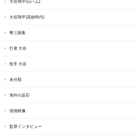
大谷翔平(日ハム)
大谷翔平(高校時代)
奪三振集
打者 大谷
投手 大谷
未分類
海外の反応
現地映像
監督インタビュー