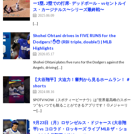
ー1塁､2塁での打席- デッドボール – vsセントルイ
ス・カージナルス〜シリーズ最終戦〜
2025.06.09
[…]
Shohei Ohtani drives in FIVE RUNS for the
Dodgers! ✋😯 (RBI triple, double!) | MLB
Highlights
2026.05.17
Shohei Ohtani plates five runs for the Dodgers against the
Angels, driving […]
【大谷翔平】大迫力！審判から見るホームラン！ ＃
shorts
2024.08.16
SPOTV NOW（スポティービーナウ）は”世界最高峰のスポー
ツ”をいつでも観ることができるアプリです！ ⚾️メジャーリ
ー[…]
9月23日（月）ロサンゼルス・ドジャース (大谷翔
平) vs コロラド・ロッキーズ ライブ MLB ザ・ショ