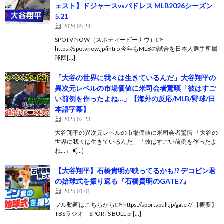
ェスト】ドジャースvsパドレス MLB2026シーズン
5.21
2026.05.24
SPOTV NOW（スポティービーナウ）👉
https://spotvnow.jp/intro 今年もMLBの試合を日本人選手所属
球団[…]
「大谷の世界に我々は生きているんだ」大谷翔平の
異次元レベルの市場価値に米司会者驚嘆「彼はすご
い前例を作ったよね…」【海外の反応/MLB/野球/日
本語字幕】
2025.02.23
大谷翔平の異次元レベルの市場価値に米司会者驚愕 「大谷の
世界に我々は生きているんだ」「彼はすごい前例を作ったよ
ね…」 ◾️[…]
【大谷翔平】石橋貴明が映ってるかも!? デコピン君
の始球式を振り返る『石橋貴明のGATE7』
2025.01.01
フル動画はこちらから👉 https://sportsbull.jp/gate7/ 【概要】
TBSラジオ「SPORTS BULL pr[…]