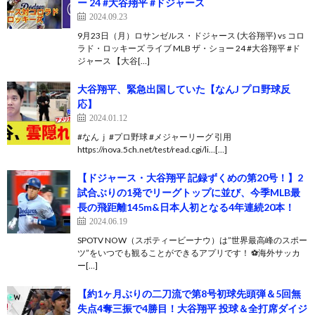
ー 24 #大谷翔平 #ドジャース
2024.09.23
9月23日（月）ロサンゼルス・ドジャース (大谷翔平) vs コロ
ラド・ロッキーズ ライブ MLB ザ・ショー 24 #大谷翔平 #ド
ジャース 【大谷[…]
大谷翔平、緊急出国していた【なんJ プロ野球反
応】
2024.01.12
#なんｊ #プロ野球 #メジャーリーグ 引用
https://nova.5ch.net/test/read.cgi/li…[…]
【ドジャース・大谷翔平 記録ずくめの第20号！】2
試合ぶりの1発でリーグトップに並び、今季MLB最
長の飛距離145m&日本人初となる4年連続20本！
2024.06.19
SPOTV NOW（スポティービーナウ）は”世界最高峰のスポー
ツ”をいつでも観ることができるアプリです！ ⚽️海外サッカ
ー[…]
【約1ヶ月ぶりの二刀流で第8号初球先頭弾＆5回無
失点4奪三振で4勝目！大谷翔平 投球＆全打席ダイジ