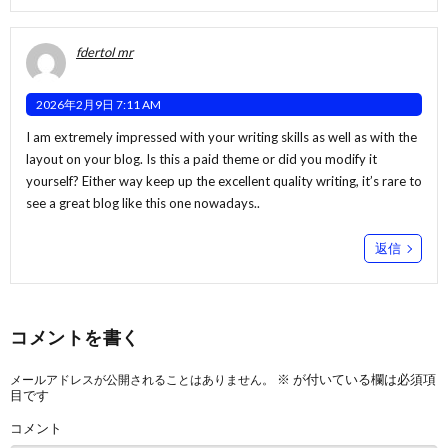
fdertol mr
2026年2月9日 7:11 AM
I am extremely impressed with your writing skills as well as with the
layout on your blog. Is this a paid theme or did you modify it
yourself? Either way keep up the excellent quality writing, it’s rare to
see a great blog like this one nowadays..
返信
コメントを書く
※
が付いている欄は必須項
メールアドレスが公開されることはありません。
目です
コメント