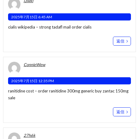
i3wkl
2025年7月15日 6:45 AM
cialis wikipedia –
strong tadafl
mail order cialis
返信
ConnieWew
2025年7月15日 12:35 PM
ranitidine cost –
order ranitidine 300mg generic
buy zantac 150mg
sale
返信
27h6k