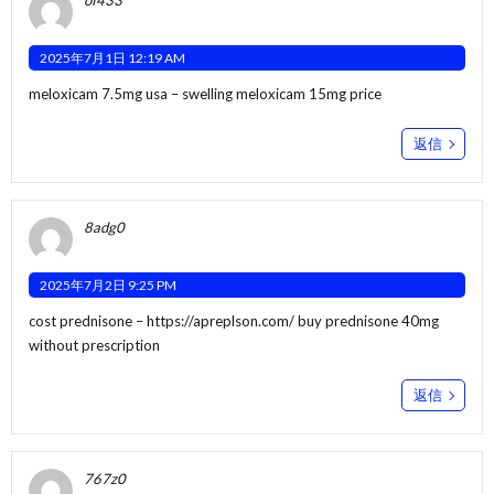
of433
2025年7月1日 12:19 AM
meloxicam 7.5mg usa –
swelling
meloxicam 15mg price
返信
8adg0
2025年7月2日 9:25 PM
cost prednisone –
https://apreplson.com/
buy prednisone 40mg
without prescription
返信
767z0