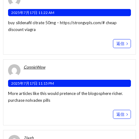
2025年7月17日 11:22 AM
buy sildenafil citrate 50mg –
https://strongvpls.com/#
cheap
discount viagra
返信
ConnieWew
2025年7月17日 11:15 PM
More articles like this would pretence of the blogosphere richer.
purchase nolvadex pills
返信
2ixgh