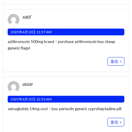
xpkjf
2025年6月13日 11:57 AM
azithromycin 500mg brand –
purchase azithromycin
buy cheap
generic flagyl
返信
ogsnq
2025年6月15日 12:01 AM
semaglutide 14mg cost –
buy periactin generic
cyproheptadine pill
返信