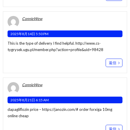
ConnieWew
2025年8月14日 5:50 PM
This is the type of delivery I find helpful.
http://www.cs-
tygrysek.ugu.pl/member.php?action=profile&uid=98428
返信
ConnieWew
2025年8月21日 6:15 AM
dapagliflozin price –
https://janozin.com/#
order forxiga 10mg
online cheap
返信