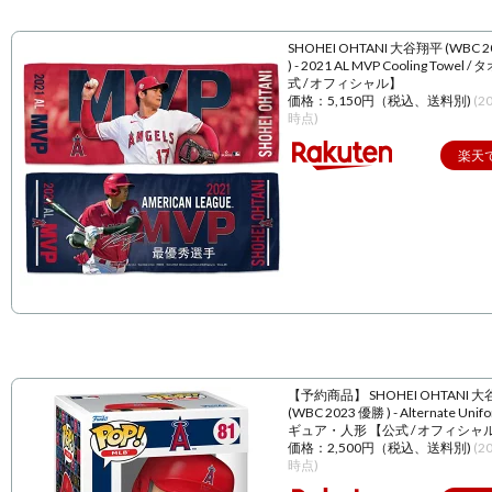
SHOHEI OHTANI 大谷翔平 (WBC 
) - 2021 AL MVP Cooling Towel 
式 / オフィシャル】
価格：5,150円（税込、送料別)
(2
時点)
楽天
【予約商品】 SHOHEI OHTANI 
(WBC 2023 優勝 ) - Alternate Unif
ギュア・人形 【公式 / オフィシャ
価格：2,500円（税込、送料別)
(2
時点)