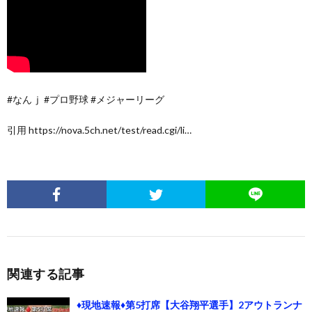
#なんｊ #プロ野球 #メジャーリーグ
引用 https://nova.5ch.net/test/read.cgi/li…
関連する記事
♦️現地速報♦️第5打席【大谷翔平選手】2アウトランナ