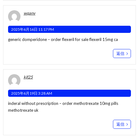
wqanv
2025年6月16日 11:17 PM
generic domperidone –
order flexeril for sale
flexeril 15mg ca
返信
kjf25
2025年6月19日 3:28 AM
inderal without prescription –
order methotrexate 10mg pills
methotrexate uk
返信