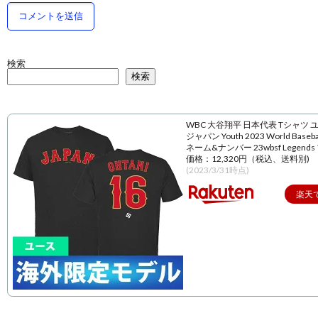
検索
検索
WBC 大谷翔平 日本代表 Tシャツ 
ジャパン Youth 2023 World Baseball
ネーム&ナンバー 23wbsf Legend
価格：12,320円（税込、送料別)
(2023/3/31時点)
楽天