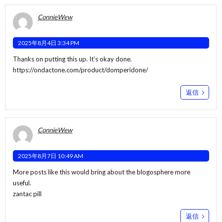
ConnieWew
2025年8月4日 3:34 PM
Thanks on putting this up. It’s okay done.
https://ondactone.com/product/domperidone/
返信
ConnieWew
2025年8月7日 10:49 AM
More posts like this would bring about the blogosphere more
useful.
zantac pill
返信