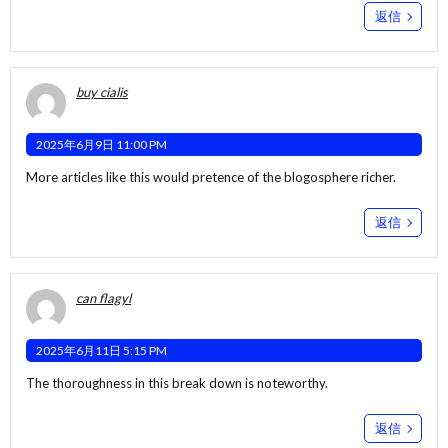
返信
buy cialis
2025年6月9日 11:00 PM
More articles like this would pretence of the blogosphere richer.
返信
can flagyl
2025年6月11日 5:15 PM
The thoroughness in this break down is noteworthy.
返信