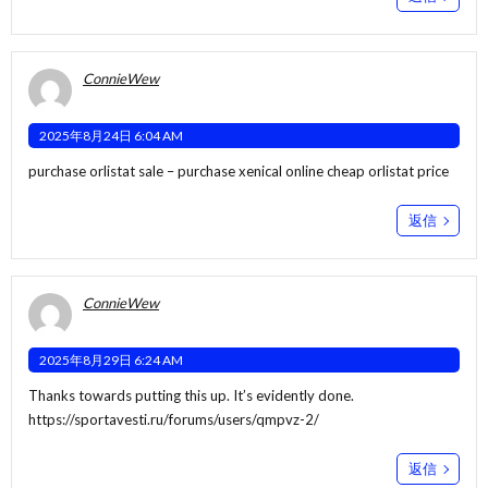
ConnieWew
2025年8月24日 6:04 AM
purchase orlistat sale –
purchase xenical online cheap
orlistat price
返信
ConnieWew
2025年8月29日 6:24 AM
Thanks towards putting this up. It’s evidently done.
https://sportavesti.ru/forums/users/qmpvz-2/
返信