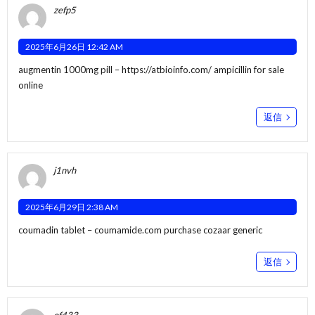
zefp5
2025年6月26日 12:42 AM
augmentin 1000mg pill –
https://atbioinfo.com/
ampicillin for sale
online
返信
j1nvh
2025年6月29日 2:38 AM
coumadin tablet –
coumamide.com
purchase cozaar generic
返信