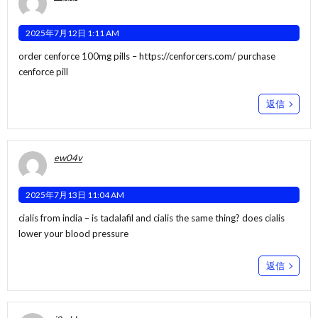
2025年7月12日 1:11 AM
order cenforce 100mg pills –
https://cenforcers.com/
purchase
cenforce pill
返信
ew04v
2025年7月13日 11:04 AM
cialis from india –
is tadalafil and cialis the same thing?
does cialis
lower your blood pressure
返信