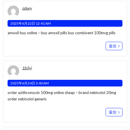
zduey
2025年6月22日 12:41 AM
amoxil buy online –
buy amoxil pills
buy combivent 100mcg pills
返信
1b3yi
2025年6月24日 3:40 AM
order azithromycin 500mg online cheap –
brand nebivolol 20mg
order nebivolol generic
返信