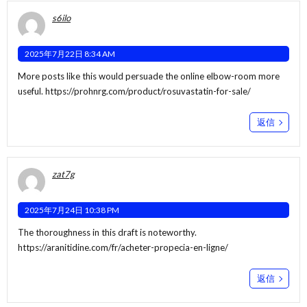
s6ilo
2025年7月22日 8:34 AM
More posts like this would persuade the online elbow-room more
useful.
https://prohnrg.com/product/rosuvastatin-for-sale/
返信
zat7g
2025年7月24日 10:38 PM
The thoroughness in this draft is noteworthy.
https://aranitidine.com/fr/acheter-propecia-en-ligne/
返信