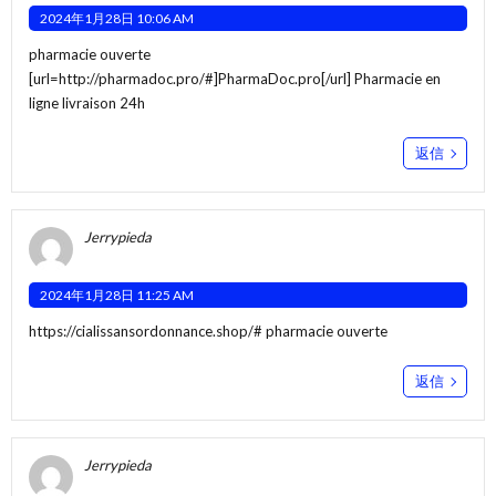
2024年1月28日 10:06 AM
pharmacie ouverte
[url=http://pharmadoc.pro/#]PharmaDoc.pro[/url] Pharmacie en
ligne livraison 24h
返信
Jerrypieda
2024年1月28日 11:25 AM
https://cialissansordonnance.shop/#
pharmacie ouverte
返信
Jerrypieda