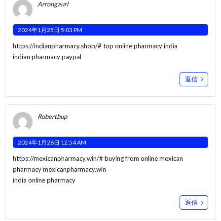
Arrongaurl
2024年1月25日 5:03 PM
https://indianpharmacy.shop/#
top online pharmacy india
indian pharmacy paypal
返信
Robertbup
2024年1月26日 12:54 AM
https://mexicanpharmacy.win/#
buying from online mexican
pharmacy mexicanpharmacy.win
india online pharmacy
返信