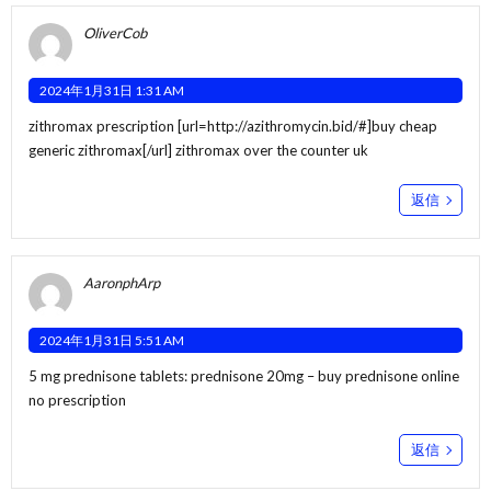
OliverCob
2024年1月31日 1:31 AM
zithromax prescription [url=http://azithromycin.bid/#]buy cheap
generic zithromax[/url] zithromax over the counter uk
返信
AaronphArp
2024年1月31日 5:51 AM
5 mg prednisone tablets:
prednisone 20mg
– buy prednisone online
no prescription
返信