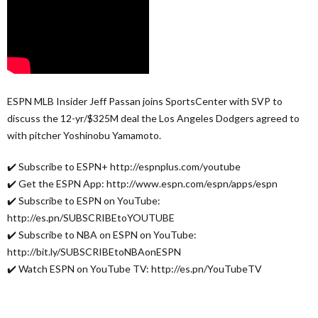
ESPN MLB Insider Jeff Passan joins SportsCenter with SVP to
discuss the 12-yr/$325M deal the Los Angeles Dodgers agreed to
with pitcher Yoshinobu Yamamoto.
✔️ Subscribe to ESPN+ http://espnplus.com/youtube
✔️ Get the ESPN App: http://www.espn.com/espn/apps/espn
✔️ Subscribe to ESPN on YouTube:
http://es.pn/SUBSCRIBEtoYOUTUBE
✔️ Subscribe to NBA on ESPN on YouTube:
http://bit.ly/SUBSCRIBEtoNBAonESPN
✔️ Watch ESPN on YouTube TV: http://es.pn/YouTubeTV