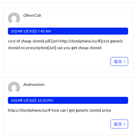
OliverCob
2024年1月30日 7:45 AM
cost of cheap clomid pill [url=http://clomiphene.icu/#]cost generic
clomid no prescription[/url] can you get cheap clomid
返信
Andrewimin
2024年1月30日 12:53 PM
https://clomiphene.icu/#
how can i get generic clomid price
返信