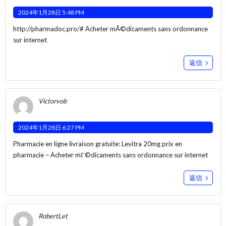
2024年1月28日 5:48 PM
http://pharmadoc.pro/#
Acheter mÃ©dicaments sans ordonnance
sur internet
返信
Victorvob
2024年1月28日 6:27 PM
Pharmacie en ligne livraison gratuite:
Levitra 20mg prix en
pharmacie
– Acheter mГ©dicaments sans ordonnance sur internet
返信
RobertLet