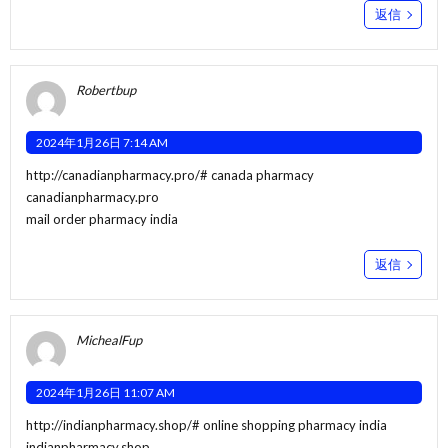
返信
Robertbup
2024年1月26日 7:14 AM
http://canadianpharmacy.pro/#
canada pharmacy
canadianpharmacy.pro
mail order pharmacy india
返信
MichealFup
2024年1月26日 11:07 AM
http://indianpharmacy.shop/#
online shopping pharmacy india
indianpharmacy.shop