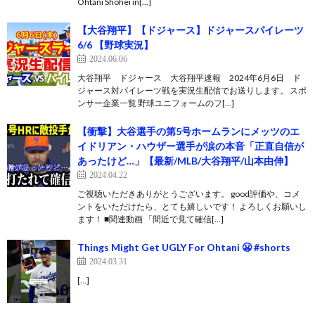
Ohtani Shohei in[…]
【大谷翔平】【ドジャース】ドジャースパイレーツ
6/6 【野球実況】
2024.06.06
大谷翔平 ドジャース 大谷翔平速報 2024年6月6日 ド
ジャース対パイレーツ戦を実況生配信でお送りします。 スポ
ンサー企業一覧 野球ユニフォームのフ[…]
【衝撃】大谷選手の第5号ホームランにメッツのエ
イドリアン・ハウザー選手が涙の本音「正直自信が
あったけど…」【最新/MLB/大谷翔平/山本由伸】
2024.04.22
ご視聴いただきありがとうございます。 good評価や、コメ
ントをいただけたら、とても嬉しいです！ よろしくお願いし
ます！ ■関連動画 「間近で見て確信[…]
Things Might Get UGLY For Ohtani 😬 #shorts
2024.03.31
[…]