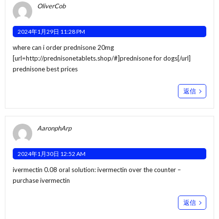
OliverCob
2024年1月29日 11:28 PM
where can i order prednisone 20mg
[url=http://prednisonetablets.shop/#]prednisone for dogs[/url]
prednisone best prices
返信
AaronphArp
2024年1月30日 12:52 AM
ivermectin 0.08 oral solution:
ivermectin over the counter
–
purchase ivermectin
返信