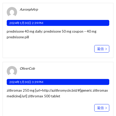
AaronphArp
2024年1月30日 2:39 PM
prednisone 40 mg daily:
prednisone 50 mg coupon
– 40 mg
prednisone pill
返信
OliverCob
2024年1月30日 3:39 PM
zithromax 250 mg [url=http://azithromycin.bid/#]generic zithromax
medicine[/url] zithromax 500 tablet
返信