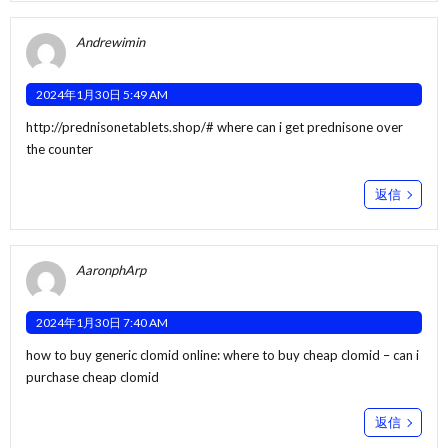
Andrewimin
2024年1月30日 5:49 AM
http://prednisonetablets.shop/#
where can i get prednisone over
the counter
返信
AaronphArp
2024年1月30日 7:40 AM
how to buy generic clomid online:
where to buy cheap clomid
– can i
purchase cheap clomid
返信