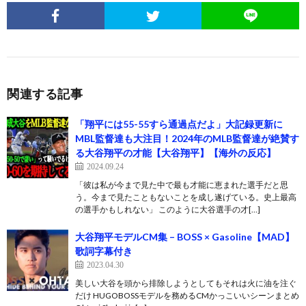
関連する記事
「翔平には55-55すら通過点だよ」大記録更新に
MBL監督達も大注目！2024年のMLB監督達が絶賛す
る大谷翔平の才能【大谷翔平】【海外の反応】
2024.09.24
「彼は私が今まで見た中で最も才能に恵まれた選手だと思
う。今まで見たこともないことを成し遂げている。史上最高
の選手かもしれない」 このように大谷選手の才[…]
大谷翔平モデルCM集 – BOSS × Gasoline【MAD】
歌詞字幕付き
2023.04.30
美しい大谷を頭から排除しようとしてもそれは火に油を注ぐ
だけ HUGOBOSSモデルを務めるCMかっこいいシーンまとめ