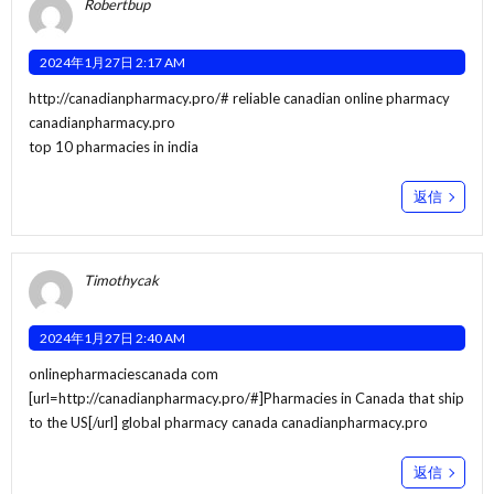
Robertbup
2024年1月27日 2:17 AM
http://canadianpharmacy.pro/#
reliable canadian online pharmacy
canadianpharmacy.pro
top 10 pharmacies in india
返信
Timothycak
2024年1月27日 2:40 AM
onlinepharmaciescanada com
[url=http://canadianpharmacy.pro/#]Pharmacies in Canada that ship
to the US[/url] global pharmacy canada canadianpharmacy.pro
返信