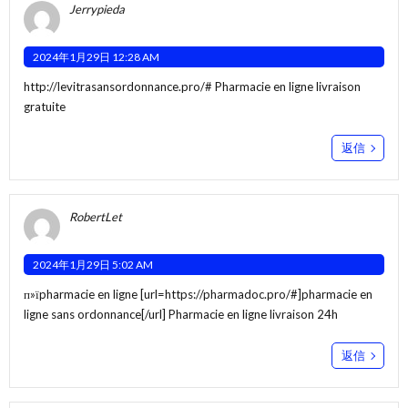
Jerrypieda
2024年1月29日 12:28 AM
http://levitrasansordonnance.pro/#
Pharmacie en ligne livraison
gratuite
返信
RobertLet
2024年1月29日 5:02 AM
п»їpharmacie en ligne [url=https://pharmadoc.pro/#]pharmacie en
ligne sans ordonnance[/url] Pharmacie en ligne livraison 24h
返信