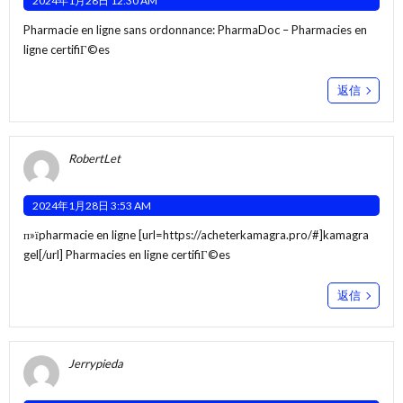
2024年1月28日 12:30 AM
Pharmacie en ligne sans ordonnance:
PharmaDoc
– Pharmacies en
ligne certifiГ©es
返信
RobertLet
2024年1月28日 3:53 AM
п»їpharmacie en ligne [url=https://acheterkamagra.pro/#]kamagra
gel[/url] Pharmacies en ligne certifiГ©es
返信
Jerrypieda