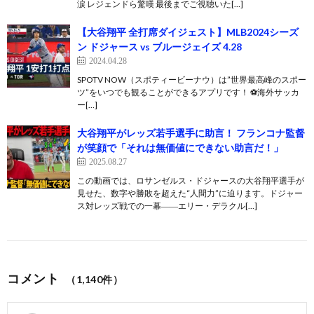
涙 レジェンドら驚嘆 最後までご視聴いた[…]
【大谷翔平 全打席ダイジェスト】MLB2024シーズ
ン ドジャース vs ブルージェイズ 4.28
2024.04.28
SPOTV NOW（スポティービーナウ）は”世界最高峰のスポー
ツ”をいつでも観ることができるアプリです！ ⚽️海外サッカ
ー[…]
大谷翔平がレッズ若手選手に助言！ フランコナ監督
が笑顔で「それは無価値にできない助言だ！」
2025.08.27
この動画では、ロサンゼルス・ドジャースの大谷翔平選手が
見せた、数字や勝敗を超えた“人間力”に迫ります。ドジャー
ス対レッズ戦での一幕――エリー・デラクル[…]
コメント
（1,140件）