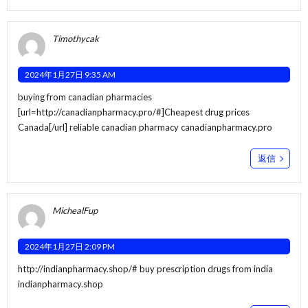
Timothycak
2024年1月27日 9:35 AM
buying from canadian pharmacies
[url=http://canadianpharmacy.pro/#]Cheapest drug prices
Canada[/url] reliable canadian pharmacy canadianpharmacy.pro
返信
MichealFup
2024年1月27日 2:09 PM
http://indianpharmacy.shop/#
buy prescription drugs from india
indianpharmacy.shop