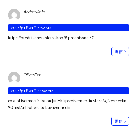
Andrewimin
2024年1月31日 5:52 AM
https://prednisonetablets.shop/#
prednisone 50
返信
OliverCob
2024年1月31日 11:02 AM
cost of ivermectin lotion [url=https://ivermectin.store/#]ivermectin
90 mg[/url] where to buy ivermectin
返信