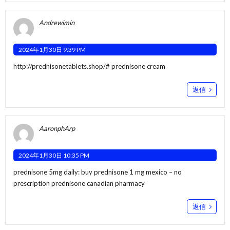
Andrewimin
2024年1月30日 9:39 PM
http://prednisonetablets.shop/#
prednisone cream
返信
AaronphArp
2024年1月30日 10:35 PM
prednisone 5mg daily:
buy prednisone 1 mg mexico
– no
prescription prednisone canadian pharmacy
返信