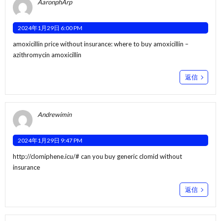
AaronphArp
2024年1月29日 6:00 PM
amoxicillin price without insurance:
where to buy amoxicillin
–
azithromycin amoxicillin
返信
Andrewimin
2024年1月29日 9:47 PM
http://clomiphene.icu/#
can you buy generic clomid without
insurance
返信