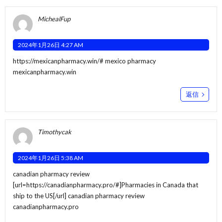
MichealFup
2024年1月26日 4:27 AM
https://mexicanpharmacy.win/#
mexico pharmacy
mexicanpharmacy.win
返信
Timothycak
2024年1月26日 5:38 AM
canadian pharmacy review
[url=https://canadianpharmacy.pro/#]Pharmacies in Canada that
ship to the US[/url] canadian pharmacy review
canadianpharmacy.pro