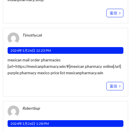
返信
Timothycak
2024年1月26日 12:23 PM
mexican mail order pharmacies
[url=https://mexicanpharmacy.win/#]mexican pharmacy online[/url]
purple pharmacy mexico price list mexicanpharmacy.win
返信
Robertbup
2024年1月26日 1:28 PM