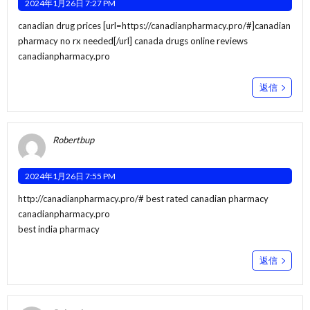
2024年1月26日 7:27 PM
canadian drug prices [url=https://canadianpharmacy.pro/#]canadian
pharmacy no rx needed[/url] canada drugs online reviews
canadianpharmacy.pro
返信
Robertbup
2024年1月26日 7:55 PM
http://canadianpharmacy.pro/#
best rated canadian pharmacy
canadianpharmacy.pro
best india pharmacy
返信