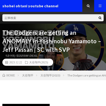
shohei ohtani youtube channel
The Dodgers are getting an
ANOMALY in Yoshinobu Yamamoto –
Jeff Passan | SC with SVP
2023.12.22
大谷翔平(2023)
大谷翔平
大谷翔平(2023)
The Dodgers are getting an AN
HOME