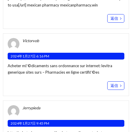
to usa[/url] mexican pharmacy mexicanpharmacy.win
返信
Victorvob
2024年1月27日 6:16 PM
Acheter mГ©dicaments sans ordonnance sur internet:
levitra
generique sites surs
– Pharmacies en ligne certifiГ©es
返信
Jerrypieda
2024年1月27日 9:45 PM