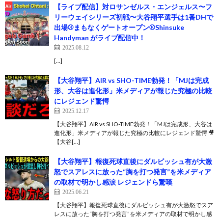
【ライブ配信】対ロサンゼルス・エンジェルス〜フ
リーウェイシリーズ初戦〜大谷翔平選手は1番DHで
出場⚾️まもなくゲートオープン⚾️Shinsuke
Handyman がライブ配信中！
2025.08.12
[…]
【大谷翔平】AIR vs SHO-TIME勃発！「MJは完成
形、大谷は進化形」米メディアが報じた究極の比較
にレジェンド驚愕
2025.12.17
【大谷翔平】AIR vs SHO-TIME勃発！「MJは完成形、大谷は
進化形」米メディアが報じた究極の比較にレジェンド驚愕 🎥
【大谷[…]
【大谷翔平】報復死球直後にダルビッシュ有が大激
怒でスアレスに放った“胸を打つ発言”を米メディア
の取材で明かし感涙 レジェンドら驚嘆
2025.06.21
【大谷翔平】報復死球直後にダルビッシュ有が大激怒でスア
レスに放った“胸を打つ発言”を米メディアの取材で明かし感