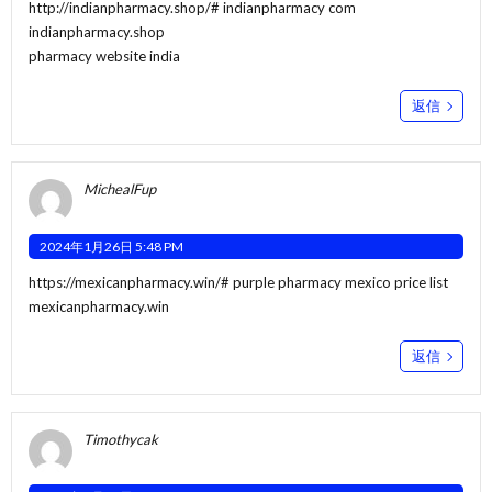
http://indianpharmacy.shop/#
indianpharmacy com
indianpharmacy.shop
pharmacy website india
返信
MichealFup
2024年1月26日 5:48 PM
https://mexicanpharmacy.win/#
purple pharmacy mexico price list
mexicanpharmacy.win
返信
Timothycak