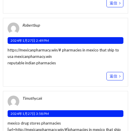
返信
Robertbup
2024年1月27日 2:49 PM
https://mexicanpharmacy.win/#
pharmacies in mexico that ship to
usa mexicanpharmacy.win
reputable indian pharmacies
返信
Timothycak
2024年1月27日 3:58 PM
mexico drug stores pharmacies
[url=http://mexicanpharmacy.win/#]pharmacies in mexico that ship