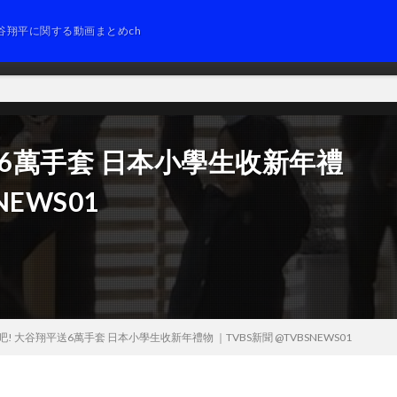
谷翔平に関する動画まとめch
送6萬手套 日本小學生收新年禮
NEWS01
! 大谷翔平送6萬手套 日本小學生收新年禮物 ｜TVBS新聞 @TVBSNEWS01