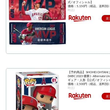
式 / オフィシャル】
価格：5,150円（税込、送料別)
時点)
楽
【予約商品】 SHOHEI OHTANI
(WBC 2023 優勝 ) - Alternate U
ギュア・人形 【公式 / オフィシ
価格：2,500円（税込、送料別)
時点)
楽