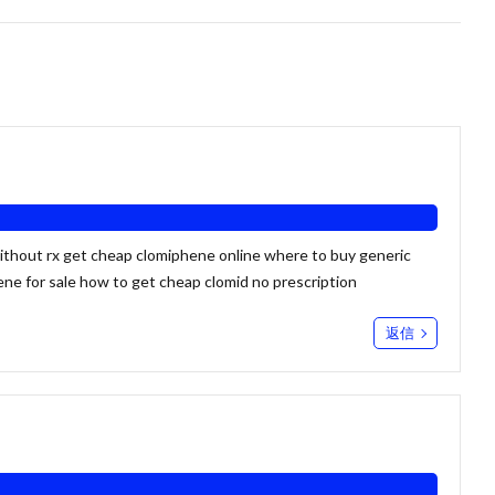
without rx get cheap clomiphene online
where to buy generic
ene for sale how to get cheap clomid no prescription
返信