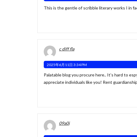
This is the gentle of scribble literary works I in f
c diff fla
2025年6月11日 3:34 PM
Palatable blog you procure here.. It’s hard to espy
appreciate individuals like you! Rent guardianship
09a0j