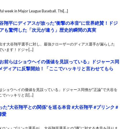
ul week in Major League Baseball. Thi[…]
大谷翔平にディアスが放った“衝撃の本音”に世界絶賛！ドジ
アも驚愕した「次元が違う」歴史的瞬間の真実
き出す大谷翔平選手に対し、最強クローザーのディアス選手が漏らした
います！ドジャ[…]
お前らはショウヘイの価値を見誤っている」ドジャース同
米メディアに反撃開始！「ここでハッキリと言わせてもら
はショウヘイの価値を見誤っている」ドジャース同僚が“正論”で大谷を
でハッキリと言[…]
た“大谷翔平との関係”を巡る本音 #大谷翔平 #ブリンク #
婦愛
ャメロン・ブリンク選手が、 大谷翔平選手との“噂”に対する本音を語りま