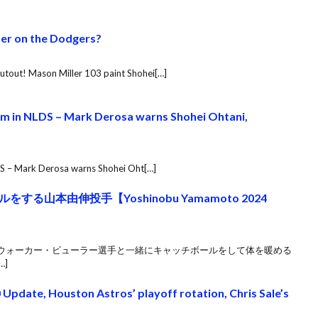
her on the Dodgers?
hutout! Mason Miller 103 paint Shohei[…]
em in NLDS – Mark Derosa warns Shohei Ohtani,
DS – Mark Derosa warns Shohei Oht[…]
山本由伸投手【Yoshinobu Yamamoto 2024
ウォーカー・ビューラー選手と一緒にキャッチボールをして体を暖める
…]
pdate, Houston Astros’ playoff rotation, Chris Sale’s