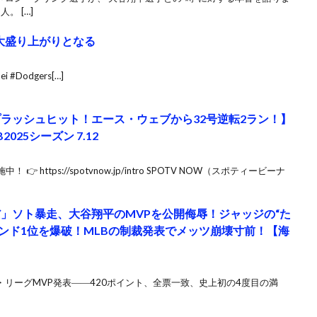
。 […]
大盛り上がりとなる
 #Dodgers[…]
プラッシュヒット！エース・ウェブから32号逆転2ラン！】
025シーズン 7.12
https://spotvnow.jp/intro SPOTV NOW（スポティービーナ
だ」ソト暴走、大谷翔平のMVPを公開侮辱！ジャッジの“た
レンド1位を爆破！MLBの制裁発表でメッツ崩壊寸前！【海
年ナ・リーグMVP発表――420ポイント、全票一致、史上初の4度目の満