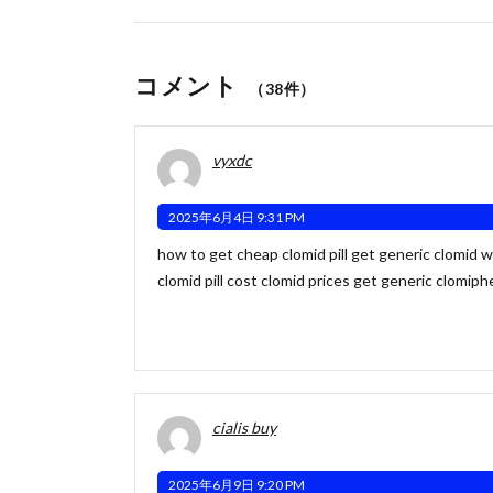
コメント
（38件）
vyxdc
2025年6月4日 9:31 PM
how to get cheap clomid pill get generic clomid 
clomid pill
cost clomid prices get generic clomiph
cialis buy
2025年6月9日 9:20 PM