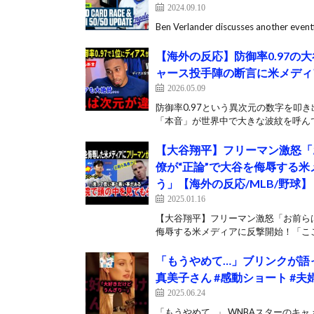
2024.09.10
Ben Verlander discusses another eventf
【海外の反応】防御率0.97の
ャース投手陣の断言に米メディ
2026.05.09
防御率0.97という異次元の数字を叩
「本音」が世界中で大きな波紋を呼んで
【大谷翔平】フリーマン激怒「
僚が“正論”で大谷を侮辱する
う」【海外の反応/MLB/野球】
2025.01.16
【大谷翔平】フリーマン激怒「お前ら
侮辱する米メディアに反撃開始！「ここ
「もうやめて…」ブリンクが語っ
真美子さん #感動ショート #夫
2025.06.24
「もうやめて…」 WNBAスターのキ