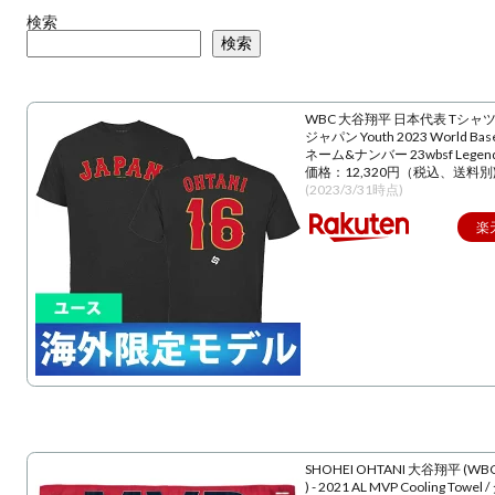
検索
検索
WBC 大谷翔平 日本代表 Tシャツ
ジャパン Youth 2023 World Baseba
ネーム&ナンバー 23wbsf Lege
価格：12,320円（税込、送料別
(2023/3/31時点)
楽
SHOHEI OHTANI 大谷翔平 (WBC
) - 2021 AL MVP Cooling Towe