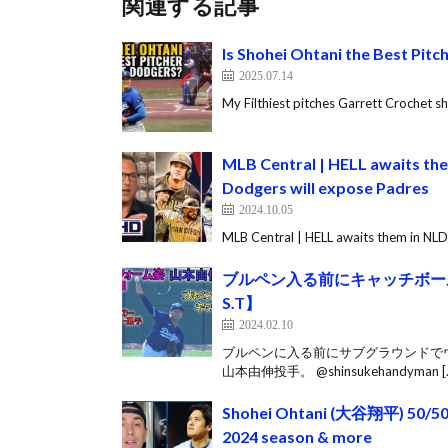
関連する記事
Is Shohei Ohtani the Best Pitc
2025.07.14
My Filthiest pitches Garrett Crochet s
MLB Central | HELL awaits th
Dodgers will expose Padres
2024.10.05
MLB Central | HELL awaits them in NL
ブルペン入る前にキャッチボールをする
S.T】
2024.02.10
ブルペンに入る前にサブグラウンドで
山本由伸投手。 @shinsukehandyman [
Shohei Ohtani (大谷翔平) 50/50 U
2024 season & more