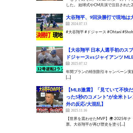
した。 始球式やCM共演で注目された2人
大谷翔平、9回決勝打で現地は
2024.07.13
#大谷翔平 #ドジャース #Ohtani #Shohei
【大谷翔平 日本人選手初のス
ドジャースvsジャイアンツ MLB2
2025.07.12
年間プランの特別割引キャンペーン実施中！ 👉 
[…]
【MLB激震】「見ていて不快
った5秒のコメント”が全米ト
外の反応/大混乱】
2025.11.16
【世界を震わせたMVP】🌍 2025
票。大谷翔平が再び歴史を塗り[…]