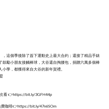
】，這個季後除了簽下運動史上最大合約；還接了精品手錶
了鼓勵小朋友接觸棒球，大谷還自掏腰包，捐贈六萬多個棒
人小學，都獲得來自大谷的新年賀禮。
盟
tps://bit.ly/3GFH44p
https://bit.ly/47n6SOm