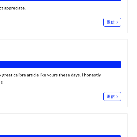
act appreciate.
返信
 great calibre article like yours these days. I honestly
!!
返信