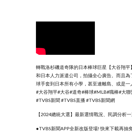
轉戰洛杉磯道奇隊的日本棒球巨星【大谷翔平
和日本人力派遣公司，拍攝全心廣告。而且為
球手套到日本所有小學，甚至連離島、或是一
#大谷翔平#大谷#道奇#棒球#MLB#職棒#大聯
#TVBS新聞 #TVBS直播 #TVBS新聞網
【2024總統大選】最新選情戰況、民調分析一次看 👉ht
●TVBS新聞APP全新改版登場! 快來下載再抽免費咖啡👉