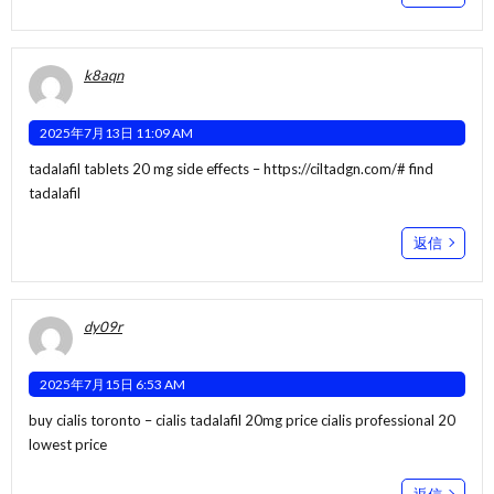
k8aqn
2025年7月13日 11:09 AM
tadalafil tablets 20 mg side effects –
https://ciltadgn.com/#
find
tadalafil
返信
dy09r
2025年7月15日 6:53 AM
buy cialis toronto –
cialis tadalafil 20mg price
cialis professional 20
lowest price
返信