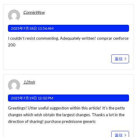
ConnieWew
2025年7月18日 11:56 AM
I couldn’t resist commenting. Adequately written!
comprar cenforce
200
返信
12fmh
2025年7月19日 12:02 PM
Greetings! Utter useful suggestion within this article! It’s the petty
changes which wish obtain the largest changes. Thanks a lot in the
direction of sharing!
purchase prednisone generic
返信