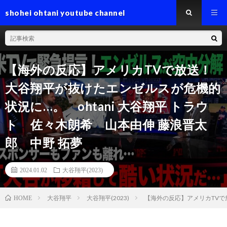
shohei ohtani youtube channel
【海外の反応】アメリカTVで放送！
大谷翔平が抜けたエンゼルスが危機的
状況に…。 ohtani 大谷翔平 トラウ
ト 佐々木朗希 山本由伸 藤浪晋太
郎 中野 拓夢
2024.01.02
大谷翔平(2023)
大谷翔平
大谷翔平(2023)
【海外の反応】アメリカTVで放
HOME