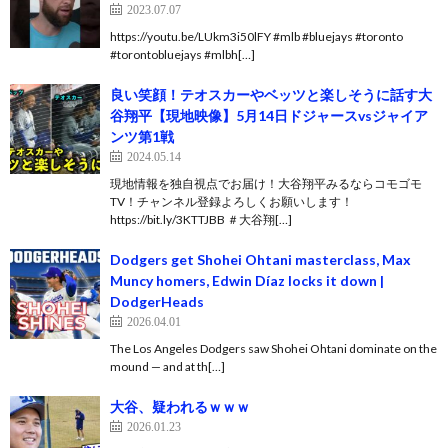
2023.07.07
https://youtu.be/LUkm3i50lFY #mlb #bluejays #toronto
#torontobluejays #mlbh[…]
良い笑顔！テオスカーやベッツと楽しそうに話す大
谷翔平【現地映像】5月14日ドジャースvsジャイア
ンツ第1戦
2024.05.14
現地情報を独自視点でお届け！大谷翔平みるならコモゴモ
TV！チャンネル登録よろしくお願いします！
https://bit.ly/3KTTJBB ＃大谷翔[…]
Dodgers get Shohei Ohtani masterclass, Max
Muncy homers, Edwin Díaz locks it down |
DodgerHeads
2026.04.01
The Los Angeles Dodgers saw Shohei Ohtani dominate on the
mound — and at th[…]
大谷、疑われるｗｗｗ
2026.01.23