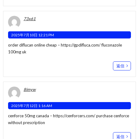
73x61
2025年7月10日 12:21 PM
order diflucan online cheap –
https://gpdifluca.com/
fluconazole
100mg uk
返信
8imyw
2025年7月12日 1:16 AM
cenforce 50mg canada –
https://cenforcers.com/
purchase cenforce
without prescription
返信