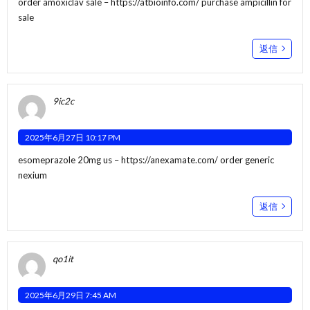
order amoxiclav sale –
https://atbioinfo.com/
purchase ampicillin for
sale
返信
9ic2c
2025年6月27日 10:17 PM
esomeprazole 20mg us –
https://anexamate.com/
order generic
nexium
返信
qo1it
2025年6月29日 7:45 AM