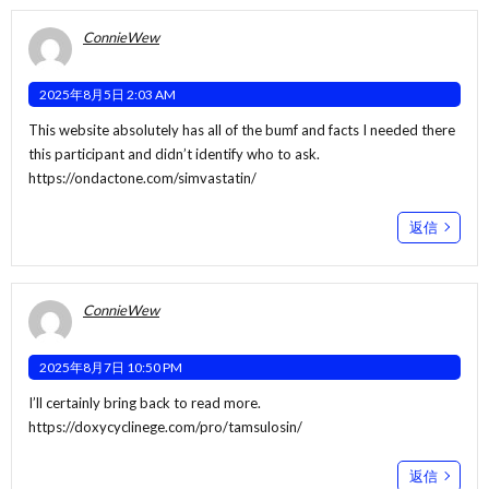
ConnieWew
2025年8月5日 2:03 AM
This website absolutely has all of the bumf and facts I needed there
this participant and didn’t identify who to ask.
https://ondactone.com/simvastatin/
返信
ConnieWew
2025年8月7日 10:50 PM
I’ll certainly bring back to read more.
https://doxycyclinege.com/pro/tamsulosin/
返信