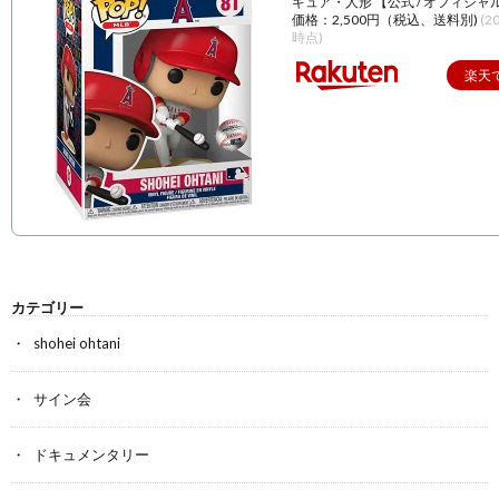
ギュア・人形 【公式 / オフィシャ
価格：2,500円（税込、送料別)
(2
時点)
楽天
カテゴリー
shohei ohtani
サイン会
ドキュメンタリー