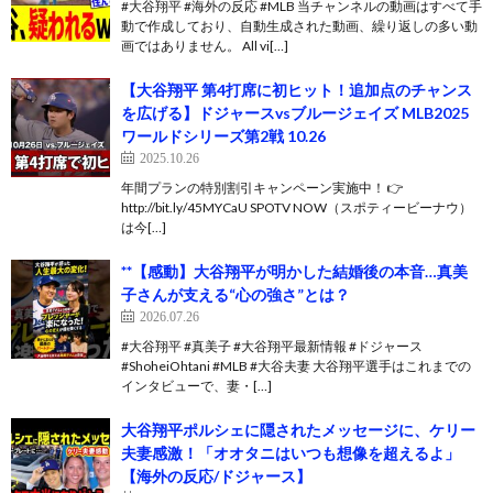
#大谷翔平 #海外の反応 #MLB 当チャンネルの動画はすべて手
動で作成しており、自動生成された動画、繰り返しの多い動
画ではありません。 All vi[…]
【大谷翔平 第4打席に初ヒット！追加点のチャンス
を広げる】ドジャースvsブルージェイズ MLB2025
ワールドシリーズ第2戦 10.26
2025.10.26
年間プランの特別割引キャンペーン実施中！ 👉
http://bit.ly/45MYCaU SPOTV NOW（スポティービーナウ）
は今[…]
**【感動】大谷翔平が明かした結婚後の本音…真美
子さんが支える“心の強さ”とは？
2026.07.26
#大谷翔平 #真美子 #大谷翔平最新情報 #ドジャース
#ShoheiOhtani #MLB #大谷夫妻 大谷翔平選手はこれまでの
インタビューで、妻・[…]
大谷翔平ポルシェに隠されたメッセージに、ケリー
夫妻感激！「オオタニはいつも想像を超えるよ」
【海外の反応/ドジャース】