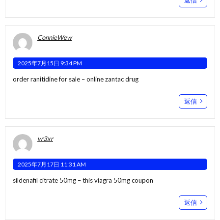
ConnieWew
2025年7月15日 9:34 PM
order ranitidine for sale –
online
zantac drug
返信
vr3xr
2025年7月17日 11:31 AM
sildenafil citrate 50mg –
this
viagra 50mg coupon
返信