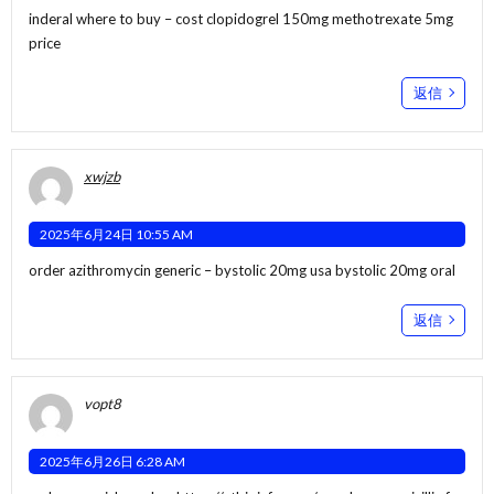
inderal where to buy –
cost clopidogrel 150mg
methotrexate 5mg
price
返信
xwjzb
2025年6月24日 10:55 AM
order azithromycin generic –
bystolic 20mg usa
bystolic 20mg oral
返信
vopt8
2025年6月26日 6:28 AM