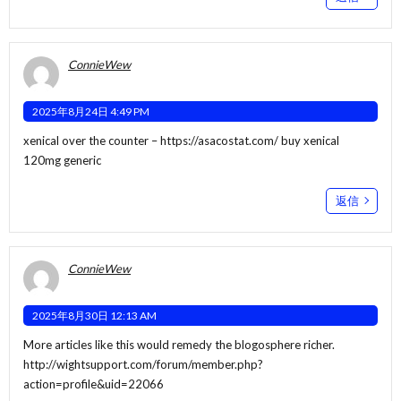
ConnieWew
2025年8月24日 4:49 PM
xenical over the counter –
https://asacostat.com/
buy xenical
120mg generic
返信
ConnieWew
2025年8月30日 12:13 AM
More articles like this would remedy the blogosphere richer.
http://wightsupport.com/forum/member.php?
action=profile&uid=22066