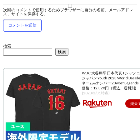
次回のコメントで使用するためブラウザーに自分の名前、メールアドレ
ス、サイトを保存する。
検索
検索
WBC 大谷翔平 日本代表 Tシャツ 
ジャパン Youth 2023 World Baseball
ネーム&ナンバー 23wbsf Legend
価格：12,320円（税込、送料別)
(2023/3/31時点)
楽天