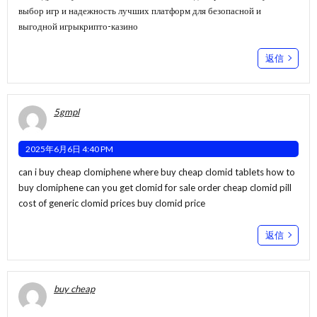
выбор игр и надежность лучших платформ для безопасной и
выгодной игры
крипто-казино
返信
5gmpl
2025年6月6日 4:40 PM
can i buy cheap clomiphene where buy cheap clomid tablets how to
buy clomiphene
can you get clomid for sale
order cheap clomid pill
cost of generic clomid prices buy clomid price
返信
buy cheap