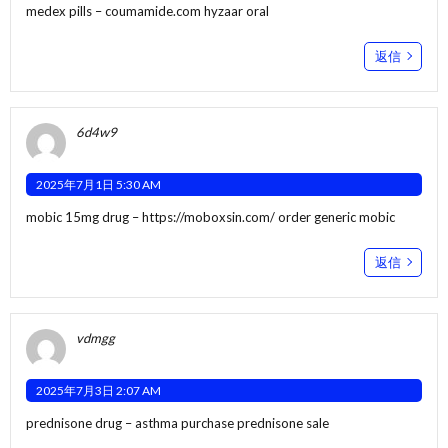
medex pills –
coumamide.com
hyzaar oral
返信
6d4w9
2025年7月1日 5:30 AM
mobic 15mg drug –
https://moboxsin.com/
order generic mobic
返信
vdmgg
2025年7月3日 2:07 AM
prednisone drug –
asthma
purchase prednisone sale