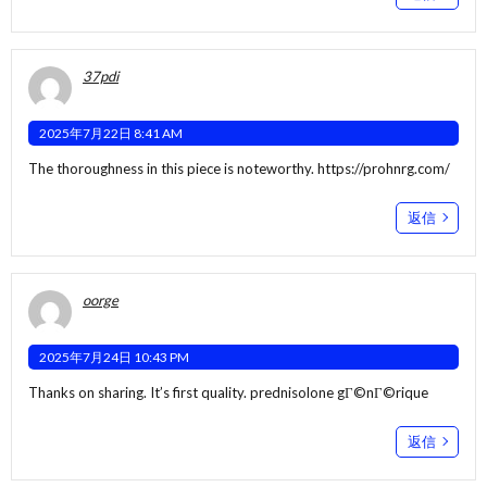
37pdi
2025年7月22日 8:41 AM
The thoroughness in this piece is noteworthy.
https://prohnrg.com/
返信
oorge
2025年7月24日 10:43 PM
Thanks on sharing. It’s first quality.
prednisolone gГ©nГ©rique
返信