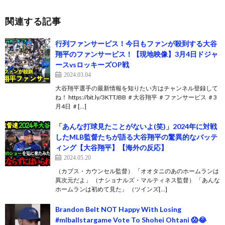
関連する記事
行列ファンサービス！今日もファンが殺到する大谷
翔平のファンサービス！【現地映像】3月4日ドジャ
ースvsロッキーズOP戦
2024.03.04
大谷翔平選手の最新情報を知りたい方はチャンネル登録して
ね！ https://bit.ly/3KTTJBB ＃大谷翔平 ＃ファンサービス ＃3
月4日 ＃[…]
「あんな打球見たことがないよ(笑)」2024年に対戦
したMLB監督たちが語る大谷翔平の驚異的なバッテ
ィング【大谷翔平】【海外の反応】
2024.05.20
（カブス・カウンセル監督） 「オオタニのあのホームランは
異次元だよ」 （ナショナルズ・マルティネス監督） 「あんな
ホームランは初めて見た」 （ツインズ[…]
Brandon Belt NOT Happy With Losing
#mlballstargame Vote To Shohei Ohtani 😱😂