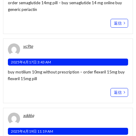
order semaglutide 14mg pill –
buy semaglutide 14 mg online
buy
generic periactin
返信
vc9te
2025年6月17日 3:43 AM
buy motilium 10mg without prescription –
order flexeril 15mg
buy
flexeril 15mg pill
返信
xdd6q
2025年6月19日 11:19 AM