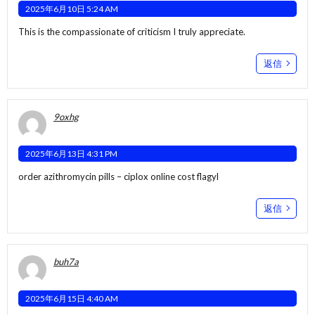
2025年6月10日 5:24 AM
This is the compassionate of criticism I truly appreciate.
返信
9oxhg
2025年6月13日 4:31 PM
order azithromycin pills –
ciplox online
cost flagyl
返信
buh7a
2025年6月15日 4:40 AM