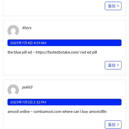
返信
4hzrx
2025年7月4日 4:59 AM
the blue pill ed –
https://fastedtotake.com/
red ed pill
返信
pukb3
2025年7月5日 2:12 PM
amoxil online –
combamoxi.com
where can i buy amoxicillin
返信