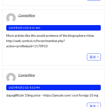
ConnieWew
2025年8月15日 8:07 AM
More articles like this would pretence of the blogosphere richer.
http://web.symbol.rs/forum/member.php?
action=profile&uid=1170910
返信
ConnieWew
2025年8月21日 4:52 PM
dapagliflozin 10mg price –
https://janozin.com/
cost forxiga 10 mg
返信