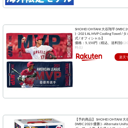
SHOHEI OHTANI 大谷翔平 (WBC 
) - 2021 AL MVP Cooling Towel 
式 / オフィシャル】
価格：5,150円（税込、送料別)
(2
時点)
楽天
【予約商品】 SHOHEI OHTANI 
(WBC 2023 優勝 ) - Alternate Unif