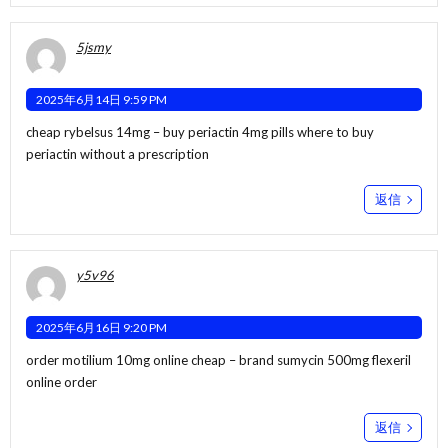
5jsmy
2025年6月14日 9:59 PM
cheap rybelsus 14mg –
buy periactin 4mg pills
where to buy
periactin without a prescription
返信
y5v96
2025年6月16日 9:20 PM
order motilium 10mg online cheap –
brand sumycin 500mg
flexeril
online order
返信