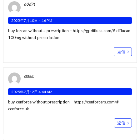
60d9t
2025年7月10日 4:16 PM
buy forcan without a prescription –
https://gpdifluca.com/#
diflucan
100mg without prescription
返信
zeeor
2025年7月12日 4:44 AM
buy cenforce without prescription –
https://cenforcers.com/#
cenforce uk
返信