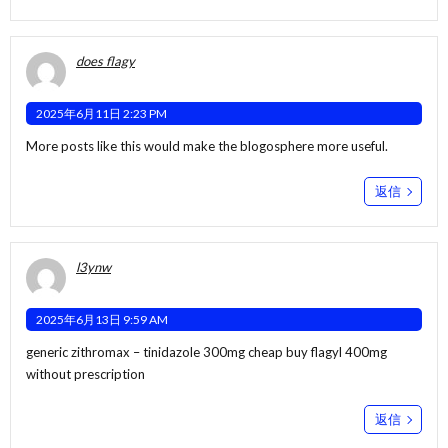
does flagy
2025年6月11日 2:23 PM
More posts like this would make the blogosphere more useful.
返信
l3ynw
2025年6月13日 9:59 AM
generic zithromax –
tinidazole 300mg cheap
buy flagyl 400mg
without prescription
返信