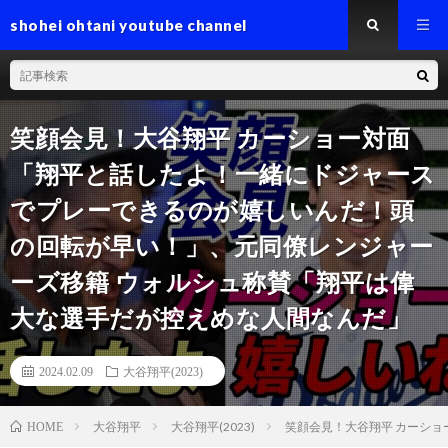
shohei ohtani youtube channel
笑顔会見！大谷翔平 カーショー対面
「翔平と話したよ！一緒にドジャース
でプレーできるのが嬉しいんだ！頭
の回転が早い！」、元同僚レンジャー
ーズ移籍 ウォルシュ称賛「翔平は偉
大な選手だが控えめな人間なんだ」
2024.02.09
大谷翔平(2023)
大谷翔平
大谷翔平(2023)
笑顔会見！大谷翔平 カーシ
HOME