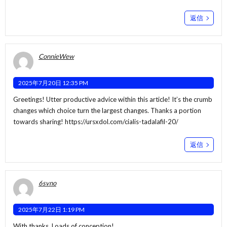
返信
ConnieWew
2025年7月20日 12:35 PM
Greetings! Utter productive advice within this article! It’s the crumb
changes which choice turn the largest changes. Thanks a portion
towards sharing!
https://ursxdol.com/cialis-tadalafil-20/
返信
6svno
2025年7月22日 1:19 PM
With thanks. Loads of conception!