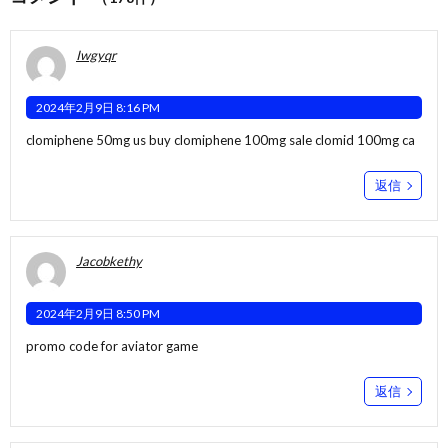
Iwgyqr
2024年2月9日 8:16 PM
clomiphene 50mg us
buy clomiphene 100mg sale
clomid 100mg ca
返信
Jacobkethy
2024年2月9日 8:50 PM
promo code for aviator game
返信