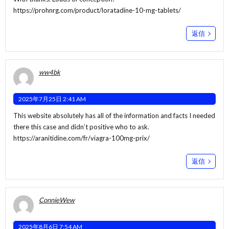
https://prohnrg.com/product/loratadine-10-mg-tablets/
返信
ww4bk
2025年7月25日 2:41 AM
This website absolutely has all of the information and facts I needed
there this case and didn’t positive who to ask.
https://aranitidine.com/fr/viagra-100mg-prix/
返信
ConnieWew
2025年8月6日 7:54 AM