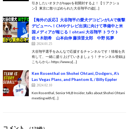
引きしたいオタクがtoppsを初開封するよ！【リアクショ
ン】 東京に散りばめられた大谷翔平の盗[…]
【海外の反応】大谷翔平の愛犬デコピンがLAで衝撃
デビューへ！CMやテレビ出演に向けて準備中と米
国メディアが報じる！ohtani 大谷翔平 トラウト
佐々木朗希 山本由伸 藤浪晋太郎 中野 拓夢
2024.01.25
大谷翔平選手をみんなで応援するチャンネルです！情報を共
有して、一緒に盛り上げていきましょう！ チャンネル登録は
こちらから↓ https://www.y[…]
Ken Rosenthal on Shohei Ohtani, Dodgers, A’s
Las Vegas Plans, and Phantom IL / Billy Eppler
2024.02.10
Ken Rosenthal, Senior MLB Insider, talks about Shohei Ohtani
meeting with t[…]
コメント
（178件）