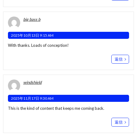
big bass b
2025年10月13日 9:15 AM
With thanks. Loads of conception!
返信
windshield
2025年11月17日 9:30 AM
This is the kind of content that keeps me coming back.
返信