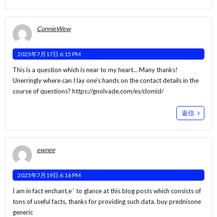
ConnieWew
2025年7月17日 6:15 PM
This is a question which is near to my heart… Many thanks!
Unerringly where can I lay one’s hands on the contact details in the
course of questions?
https://gnolvade.com/es/clomid/
返信
ewnee
2025年7月19日 6:16 PM
I am in fact enchant‚e ‘ to glance at this blog posts which consists of
tons of useful facts, thanks for providing such data.
buy prednisone
generic