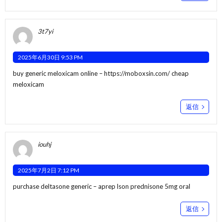
3t7yi
2025年6月30日 9:53 PM
buy generic meloxicam online –
https://moboxsin.com/
cheap
meloxicam
返信
iouhj
2025年7月2日 7:12 PM
purchase deltasone generic –
aprep lson
prednisone 5mg oral
返信