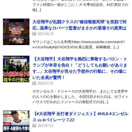
ファン待望の一発がここに！ 🎉 今季9試合目、41打席目での
快[…]
大谷翔平が乱闘クラスの”確信報復死球”を笑顔で対
応…温厚なロバーツ監督がまさかの退場その真実は
2025.06.19
サウンドはこちらを利用:https://www.youtube.com/watch?
v=UUn9JuRpNj0 VOICEVOX:青山龍星、剣崎雌雄、[…]
【大谷翔平】大谷翔平を熱烈に尊敬するバロン・ト
ランプが本音を告白！「どうしてもお願いがありま
す…」大谷翔平が見せた予想外の行動に、その場に
いた全員が驚愕！
2026.07.25
ロサンゼルス・ドジャースの大谷翔平が、またしても世界中
の人々の心を動かしました。 今回注目されたのは、ホワイト
ハウスで行われたドジャースの表彰式での出[…]
【#大谷翔平 全打者ダイジェスト】#MLB #エンゼル
ス vs #パイレーツ 7.22
2023.07.22