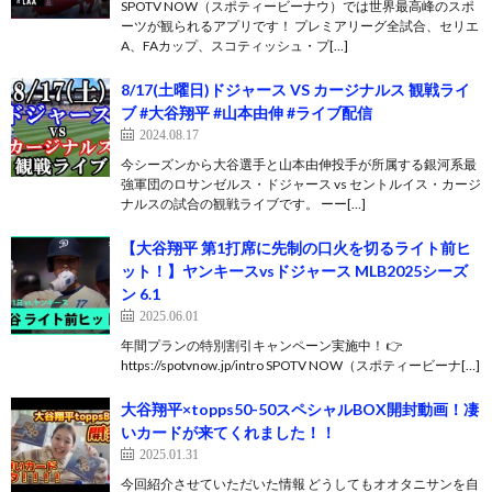
SPOTV NOW（スポティービーナウ）では世界最高峰のスポ
ーツが観られるアプリです！ プレミアリーグ全試合、セリエ
A、FAカップ、スコティッシュ・プ[…]
8/17(土曜日)ドジャース VS カージナルス 観戦ライ
ブ #大谷翔平 #山本由伸 #ライブ配信
2024.08.17
今シーズンから大谷選手と山本由伸投手が所属する銀河系最
強軍団のロサンゼルス・ドジャース vs セントルイス・カージ
ナルスの試合の観戦ライブです。 ーー[…]
【大谷翔平 第1打席に先制の口火を切るライト前ヒ
ット！】ヤンキースvsドジャース MLB2025シーズ
ン 6.1
2025.06.01
年間プランの特別割引キャンペーン実施中！ 👉
https://spotvnow.jp/intro SPOTV NOW（スポティービーナ[…]
大谷翔平×topps50-50スペシャルBOX開封動画！凄
いカードが来てくれました！！
2025.01.31
今回紹介させていただいた情報 どうしてもオオタニサンを自