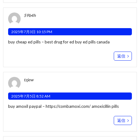
59b4h
2025年7月3日 10:15 PM
buy cheap ed pills –
best drug for ed
buy ed pills canada
返信
tzjew
2025年7月5日 8:52 AM
buy amoxil paypal –
https://combamoxi.com/
amoxicillin pills
返信