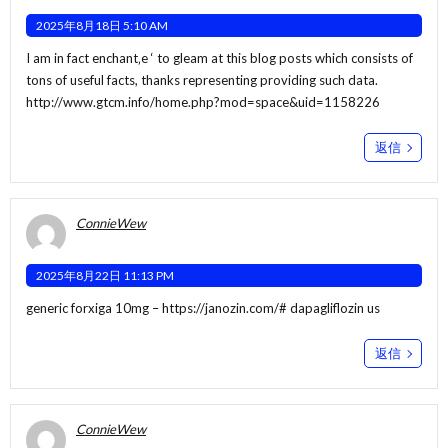
2025年8月18日 5:10 AM
I am in fact enchant‚e ‘ to gleam at this blog posts which consists of
tons of useful facts, thanks representing providing such data.
http://www.gtcm.info/home.php?mod=space&uid=1158226
返信
ConnieWew
2025年8月22日 11:13 PM
generic forxiga 10mg –
https://janozin.com/#
dapagliflozin us
返信
ConnieWew