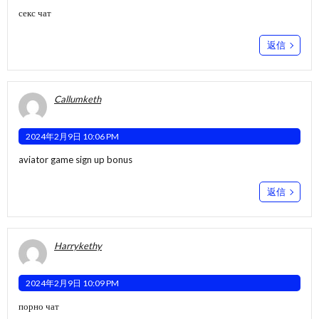
секс чат
返信
Callumketh
2024年2月9日 10:06 PM
aviator game sign up bonus
返信
Harrykethy
2024年2月9日 10:09 PM
порно чат