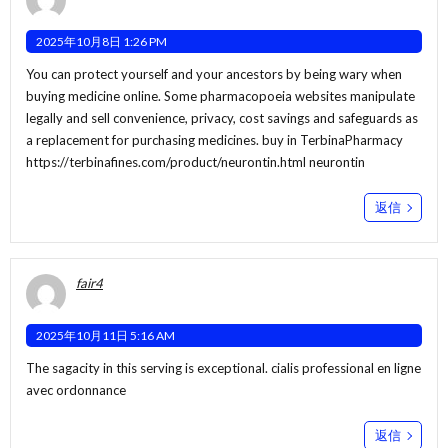
2025年10月8日 1:26 PM
You can protect yourself and your ancestors by being wary when
buying medicine online. Some pharmacopoeia websites manipulate
legally and sell convenience, privacy, cost savings and safeguards as
a replacement for purchasing medicines. buy in TerbinaPharmacy
https://terbinafines.com/product/neurontin.html
neurontin
返信
fair4
2025年10月11日 5:16 AM
The sagacity in this serving is exceptional.
cialis professional en ligne
avec ordonnance
返信