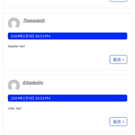
Thomasketh
2024年2月9日 10:51 PM
порно чат
返信
Ethankethy
2024年2月9日 10:52 PM
секс чат
返信