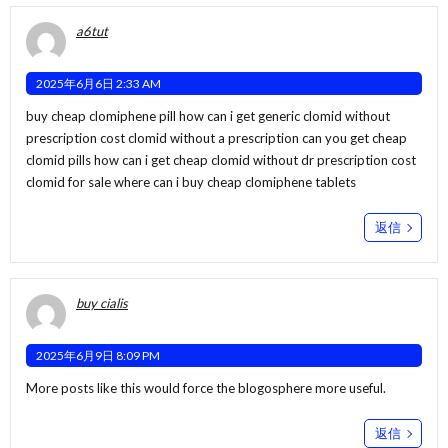
a6tut
2025年6月6日 2:33 AM
buy cheap clomiphene pill how can i get generic clomid without
prescription cost clomid without a prescription
can you get cheap
clomid pills
how can i get cheap clomid without dr prescription cost
clomid for sale where can i buy cheap clomiphene tablets
返信
buy cialis
2025年6月9日 8:09 PM
More posts like this would force the blogosphere more useful.
返信