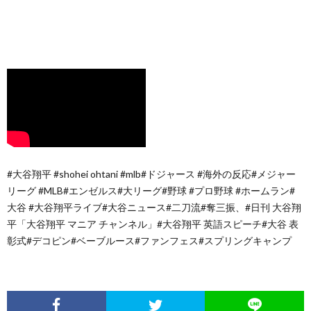
#大谷翔平 #shohei ohtani #mlb#ドジャース #海外の反応#メジャー
リーグ #MLB#エンゼルス#大リーグ#野球 #プロ野球 #ホームラン#
大谷 #大谷翔平ライブ#大谷ニュース#二刀流#奪三振、#日刊 大谷翔
平「大谷翔平 マニア チャンネル」#大谷翔平 英語スピーチ#大谷 表
彰式#デコピン#ベーブルース#ファンフェス#スプリングキャンプ