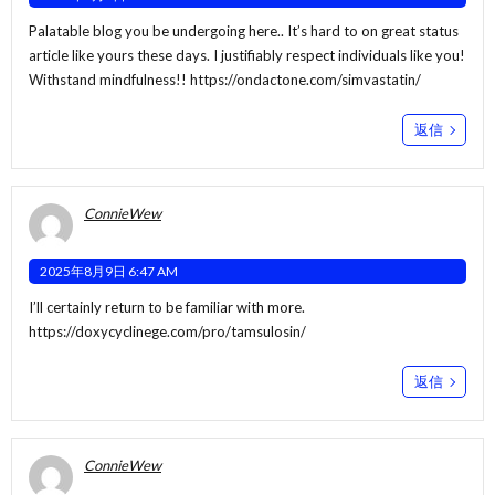
Palatable blog you be undergoing here.. It’s hard to on great status
article like yours these days. I justifiably respect individuals like you!
Withstand mindfulness!!
https://ondactone.com/simvastatin/
返信
ConnieWew
2025年8月9日 6:47 AM
I’ll certainly return to be familiar with more.
https://doxycyclinege.com/pro/tamsulosin/
返信
ConnieWew