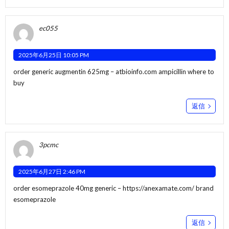
ec055
2025年6月25日 10:05 PM
order generic augmentin 625mg –
atbioinfo.com
ampicillin where to
buy
返信
3pcmc
2025年6月27日 2:46 PM
order esomeprazole 40mg generic –
https://anexamate.com/
brand
esomeprazole
返信