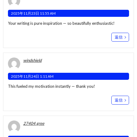
2025年11月23日 11:55 AM
Your writing is pure inspiration — so beautifully enthusiastic!
返信
windshield
2025年11月24日 1:11 AM
This fueled my motivation instantly — thank you!
返信
27404 gree