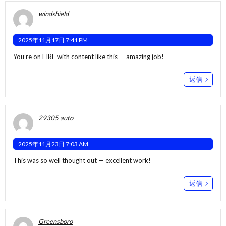
windshield
2025年11月17日 7:41 PM
You’re on FIRE with content like this — amazing job!
返信
29305 auto
2025年11月23日 7:03 AM
This was so well thought out — excellent work!
返信
Greensboro