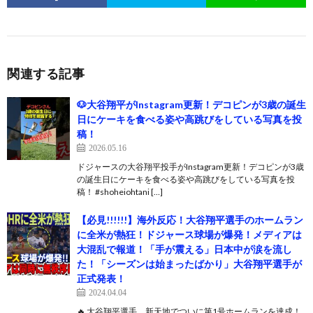
関連する記事
🐶大谷翔平がInstagram更新！デコピンが3歳の誕生
日にケーキを食べる姿や高跳びをしている写真を投
稿！
2026.05.16
ドジャースの大谷翔平投手がInstagram更新！デコピンが3歳
の誕生日にケーキを食べる姿や高跳びをしている写真を投
稿！ #shoheiohtani […]
【必見!!!!!!】海外反応！大谷翔平選手のホームラン
に全米が熱狂！ドジャース球場が爆発！メディアは
大混乱で報道！「手が震える」日本中が涙を流し
た！「シーズンは始まったばかり」大谷翔平選手が
正式発表！
2024.04.04
🔥 大谷翔平選手、新天地でついに第1号ホームランを達成！