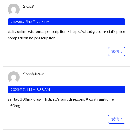
2vne8
2025年7月13日 2:35 PM
cialis online without a prescription –
https://ciltadgn.com/
cialis price
comparison no prescription
返信
ConnieWew
2025年7月15日 8:38 AM
zantac 300mg drug –
https://aranitidine.com/#
cost ranitidine
150mg
返信