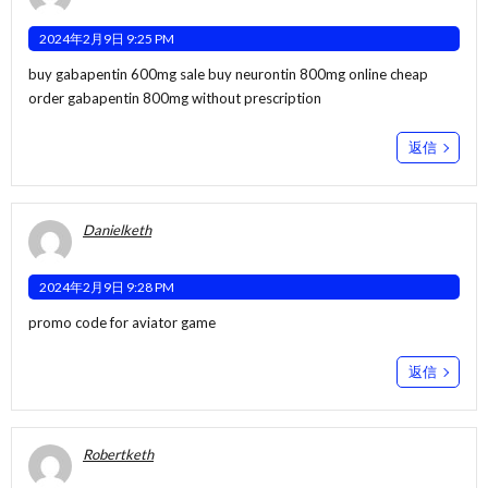
2024年2月9日 9:25 PM
buy gabapentin 600mg sale
buy neurontin 800mg online cheap
order gabapentin 800mg without prescription
返信
Danielketh
2024年2月9日 9:28 PM
promo code for aviator game
返信
Robertketh