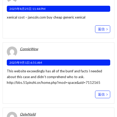
2025年8月25日 11:44 PM
xenical cost –
janozin.com
buy cheap generic xenical
返信
ConnieWew
2025年9月1日 6:51 AM
This website exceedingly has all of the bumf and facts I needed
about this case and didn’t comprehend who to ask.
http://bbs.51pinzhi.cn/home.php?mod=space&uid=7112165
返信
OalwNaild