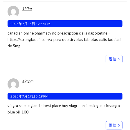
1l4lm
2025年7月15日 12:54 PM
canadian online pharmacy no prescription cialis dapoxetine –
https://strongtadafl.com/#
para que sirve las tabletas cialis tadalafil
de 5mg
返信
g2cpm
2025年7月17日 5:19 PM
viagra sale england –
best place buy viagra online uk
generic viagra
blue pill 100
返信