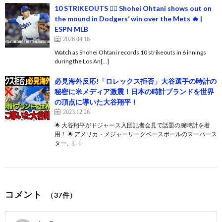
10 STRIKEOUTS 😮‍💨 Shohei Ohtani shows out on
the mound in Dodgers’ win over the Mets 🔥 |
ESPN MLB
2026.04.16
Watch as Shohei Ohtani records 10 strikeouts in 6 innings
during the Los An[…]
必見海外反応!「ロレックス拒否」大谷選手の時計の
秘密に米メディア激震！日本の時計ブランドを世界
の頂点に導いた大谷翔平！
2023.12.26
🌟 大谷翔平がドジャース入団記者会見で話題の腕時計を着
用！ 🌟 アメリカ・メジャーリーグベースボールのスーパース
ター、[…]
コメント
（37件）