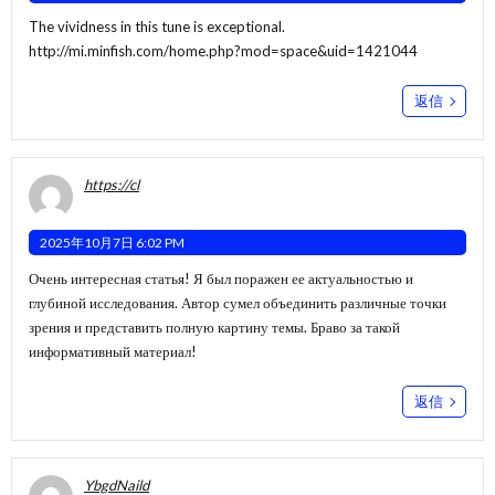
The vividness in this tune is exceptional.
http://mi.minfish.com/home.php?mod=space&uid=1421044
返信
https://cl
2025年10月7日 6:02 PM
Очень интересная статья! Я был поражен ее актуальностью и
глубиной исследования. Автор сумел объединить различные точки
зрения и представить полную картину темы. Браво за такой
информативный материал!
返信
YbgdNaild