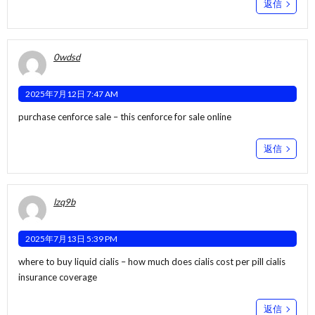
返信
0wdsd
2025年7月12日 7:47 AM
purchase cenforce sale –
this
cenforce for sale online
返信
lzq9b
2025年7月13日 5:39 PM
where to buy liquid cialis –
how much does cialis cost per pill
cialis
insurance coverage
返信