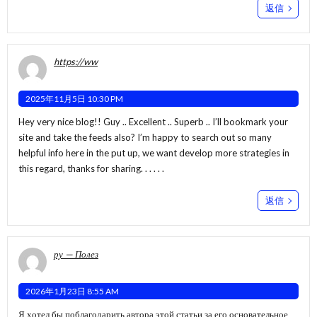
返信
https://ww
2025年11月5日 10:30 PM
Hey very nice blog!! Guy .. Excellent .. Superb .. I’ll bookmark your
site and take the feeds also? I’m happy to search out so many
helpful info here in the put up, we want develop more strategies in
this regard, thanks for sharing. . . . . .
返信
ру — Полез
2026年1月23日 8:55 AM
Я хотел бы поблагодарить автора этой статьи за его основательное