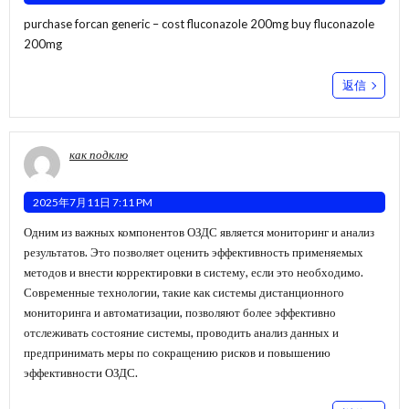
purchase forcan generic –
cost fluconazole 200mg
buy fluconazole
200mg
返信
как подклю
2025年7月11日 7:11 PM
Одним из важных компонентов ОЗДС является мониторинг и анализ
результатов. Это позволяет оценить эффективность применяемых
методов и внести корректировки в систему, если это необходимо.
Современные технологии, такие как системы дистанционного
мониторинга и автоматизации, позволяют более эффективно
отслеживать состояние системы, проводить анализ данных и
предпринимать меры по сокращению рисков и повышению
эффективности ОЗДС.