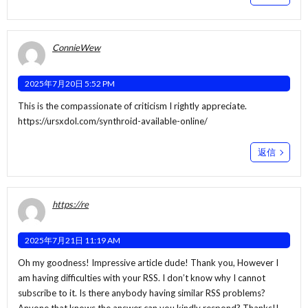
ConnieWew
2025年7月20日 5:52 PM
This is the compassionate of criticism I rightly appreciate.
https://ursxdol.com/synthroid-available-online/
返信
https://re
2025年7月21日 11:19 AM
Oh my goodness! Impressive article dude! Thank you, However I
am having difficulties with your RSS. I don’t know why I cannot
subscribe to it. Is there anybody having similar RSS problems?