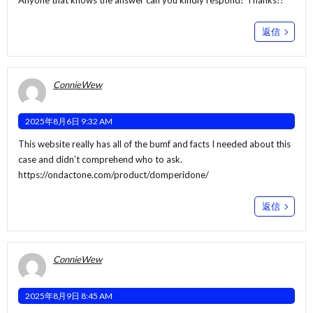
Anyone that knows the answer can you kindly respond? Thanks!!
返信
ConnieWew
2025年8月6日 9:32 AM
This website really has all of the bumf and facts I needed about this
case and didn’t comprehend who to ask.
https://ondactone.com/product/domperidone/
返信
ConnieWew
2025年8月9日 8:45 AM