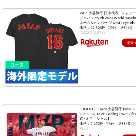
WBC 大谷翔平 日本代表 Tシャツ 
ジャパン Youth 2023 World Baseball
ネーム&ナンバー 23wbsf Legend
価格：12,320円（税込、送料別)
(2023/3/31時点)
楽天
SHOHEI OHTANI 大谷翔平 (WBC 
) - 2021 AL MVP Cooling Towel 
式 / オフィシャル】
価格：5,150円（税込、送料別)
(2
時点)