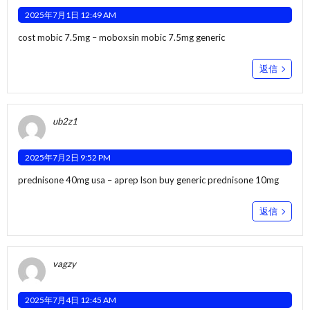
2025年7月1日 12:49 AM
cost mobic 7.5mg –
moboxsin
mobic 7.5mg generic
返信
ub2z1
2025年7月2日 9:52 PM
prednisone 40mg usa –
aprep lson
buy generic prednisone 10mg
返信
vagzy
2025年7月4日 12:45 AM