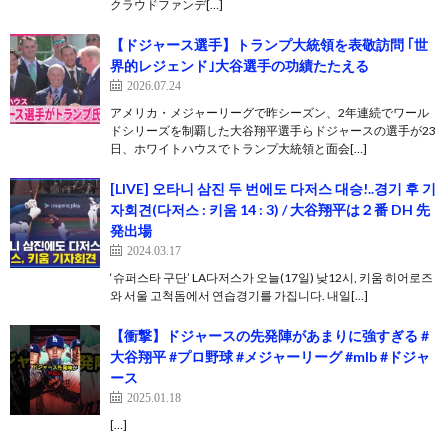
クラウドファンデ[…]
【ドジャース選手】トランプ大統領を表敬訪問 ｢世
界的レジェンド｣大谷選手の功績たたえる
2026.07.24
アメリカ・メジャーリーグで昨シーズン、2年連続でワール
ドシリーズを制覇した大谷翔平選手らドジャースの選手が23
日、ホワイトハウスでトランプ大統領と面会[…]
[LIVE] 오타니 삼진 두 번에도 다저스 대승!..경기 후 기
자회견(다저스 : 키움 14 : 3) / 大谷翔平は２番 DH 先
発出場
2024.03.17
‘슈퍼스타 구단’ LA다저스가 오늘(17일) 낮12시, 키움 히어로즈
와 서울 고척돔에서 연습경기를 가집니다. 내일[…]
【衝撃】ドジャースの先発陣があまりに強すぎる #
大谷翔平 #プロ野球 #メジャーリーグ #mlb #ドジャ
ース
2025.01.18
[…]