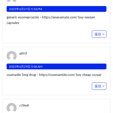
2025年6月27日 5:36 PM
generic esomeprazole –
https://anexamate.com/
buy nexium
capsules
返信
q0ri5
2025年6月29日 3:06 AM
coumadin 5mg drug –
https://coumamide.com/
buy cheap cozaar
返信
c1bwb