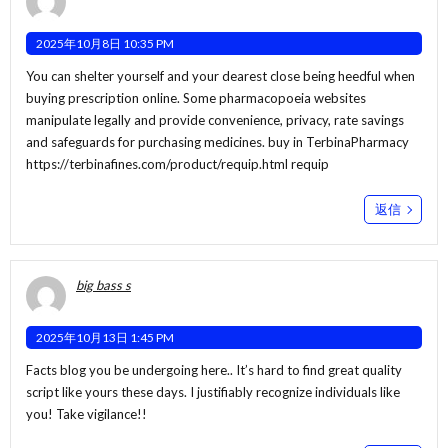
2025年10月8日 10:35 PM
You can shelter yourself and your dearest close being heedful when
buying prescription online. Some pharmacopoeia websites
manipulate legally and provide convenience, privacy, rate savings
and safeguards for purchasing medicines. buy in TerbinaPharmacy
https://terbinafines.com/product/requip.html
requip
返信
big bass s
2025年10月13日 1:45 PM
Facts blog you be undergoing here.. It’s hard to find great quality
script like yours these days. I justifiably recognize individuals like
you! Take vigilance!!