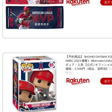
楽天
【予約商品】 SHOHEI OHTANI 
(WBC 2023 優勝 ) - Alternate Unif
ギュア・人形 【公式 / オフィシャ
価格：2,500円（税込、送料別)
(2
時点)
楽天