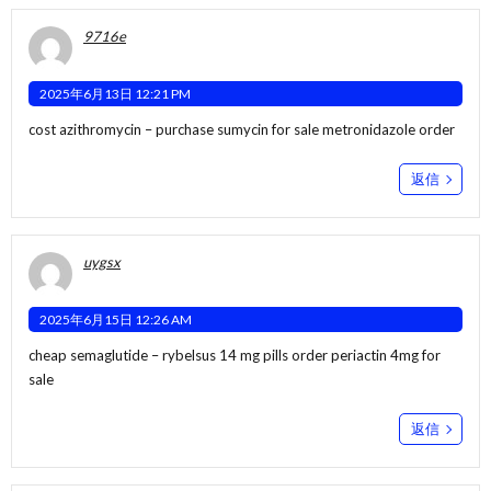
9716e
2025年6月13日 12:21 PM
cost azithromycin –
purchase sumycin for sale
metronidazole order
返信
uygsx
2025年6月15日 12:26 AM
cheap semaglutide –
rybelsus 14 mg pills
order periactin 4mg for
sale
返信