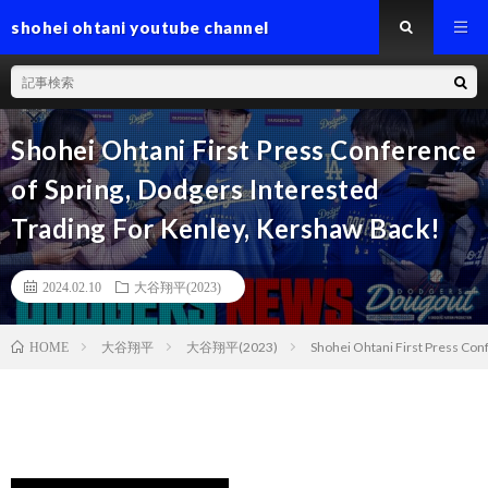
shohei ohtani youtube channel
Shohei Ohtani First Press Conference
of Spring, Dodgers Interested
Trading For Kenley, Kershaw Back!
2024.02.10
大谷翔平(2023)
大谷翔平
大谷翔平(2023)
Shohei Ohtani First Press Con
HOME