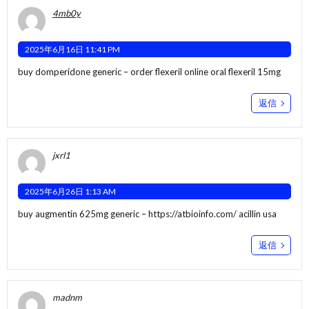
4mb0y
2025年6月16日 11:41 PM
buy domperidone generic –
order flexeril online
oral flexeril 15mg
返信
jxrl1
2025年6月26日 1:13 AM
buy augmentin 625mg generic –
https://atbioinfo.com/
acillin usa
返信
madnm