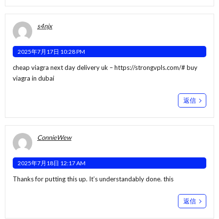
s4njx
2025年7月17日 10:28 PM
cheap viagra next day delivery uk –
https://strongvpls.com/#
buy
viagra in dubai
返信
ConnieWew
2025年7月18日 12:17 AM
Thanks for putting this up. It’s understandably done.
this
返信