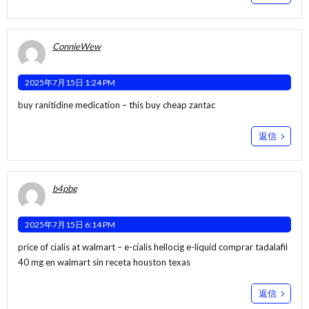
ConnieWew
2025年7月15日 1:24 PM
buy ranitidine medication –
this
buy cheap zantac
返信
b4pbg
2025年7月15日 6:14 PM
price of cialis at walmart –
e-cialis hellocig e-liquid
comprar tadalafil
40 mg en walmart sin receta houston texas
返信