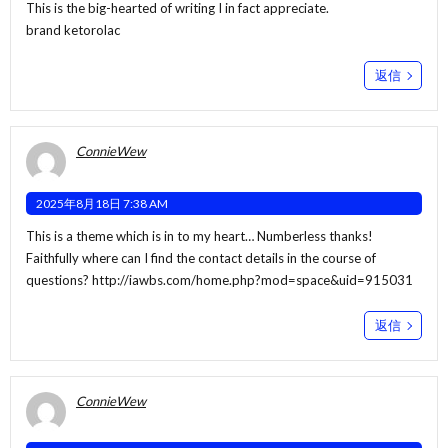
This is the big-hearted of writing I in fact appreciate.
brand ketorolac
返信
ConnieWew
2025年8月18日 7:38 AM
This is a theme which is in to my heart… Numberless thanks!
Faithfully where can I find the contact details in the course of
questions?
http://iawbs.com/home.php?mod=space&uid=915031
返信
ConnieWew