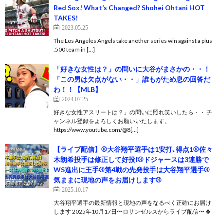
Red Sox! What’s Changed? Shohei Ohtani HOT
TAKES!
2023.05.25
The Los Angeles Angels take another series win against a plus
.500 team in […]
「好きな女性は？」の問いに大谷がまさかの・・！
「この男は欠点がない・・」誰もがため息の回答だ
わ！！【MLB】
2024.07.25
好きな女性アスリートは？」の問いに照れ笑いしたら・・ チ
ャンネル登録をよろしくお願いいたします。
https://www.youtube.com/@8[…]
【ライブ配信】⚾️大谷翔平選手は1安打､得点1⚾️佐々
木朗希投手は修正して好投❗⚾️ドジャースは3連勝で
WS進出に王手⚾️第4戦の先発投手は大谷翔平選手⚾️
気ままに現地の声をお届けします⚾️
2025.10.17
大谷翔平選手の最新情報と現地の声をなるべく正確にお届け
します 2025年10月17日〜ロサンゼルスからライブ配信〜 🍀