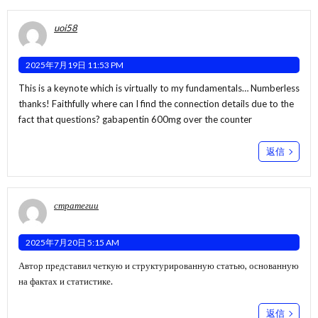
uoi58
2025年7月19日 11:53 PM
This is a keynote which is virtually to my fundamentals… Numberless
thanks! Faithfully where can I find the connection details due to the
fact that questions?
gabapentin 600mg over the counter
返信
стратегии
2025年7月20日 5:15 AM
Автор представил четкую и структурированную статью, основанную
на фактах и статистике.
返信