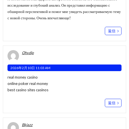
исследование и глубокий анализ. Он представил информацию с
обширной перспективой и помог мне увидеть рассматриваемую тему
с новой стороны. Очень впечатляюще!
返信
Ohvdip
2026年2月10日 11:03 AM
real money casino
online poker real money
best casino sites casinos
返信
Bkjazz