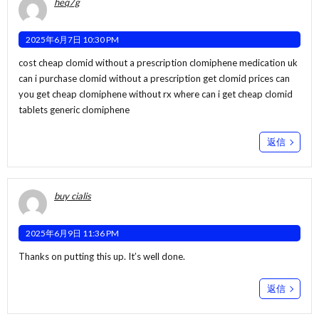
heq7g
2025年6月7日 10:30 PM
cost cheap clomid without a prescription clomiphene medication uk
can i purchase clomid without a prescription
get clomid prices
can
you get cheap clomiphene without rx where can i get cheap clomid
tablets generic clomiphene
返信
buy cialis
2025年6月9日 11:36 PM
Thanks on putting this up. It’s well done.
返信