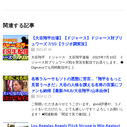
関連する記事
【大谷翔平出場】【ドジャース】ドジャース対ブリ
ュワーズ 7/10 【ラジオ調実況】
2025.07.10
大谷翔平 ドジャース 大谷翔平速報 2025年7月10日 ド
ジャース対ブリュワーズ戦を実況生配信でお送りします。 ◆
Digvoiceでも同時配信中 […]
名将ラルーサもソトの悪態に苦言…「翔平をもっと
見習うべきだ」大谷の人格を讃える名将の言葉にフ
ァンも納得【最新/MLB/大谷翔平/山本由伸】
2024.12.25
ご視聴いただきありがとうございます。 good評価や、コメ
ントをいただけたら、とても嬉しいです！ よろしくお願いし
ます！ ■関連動画 「間近で見て確信[…]
Los Angeles Angels Pitch Strong in Win Against