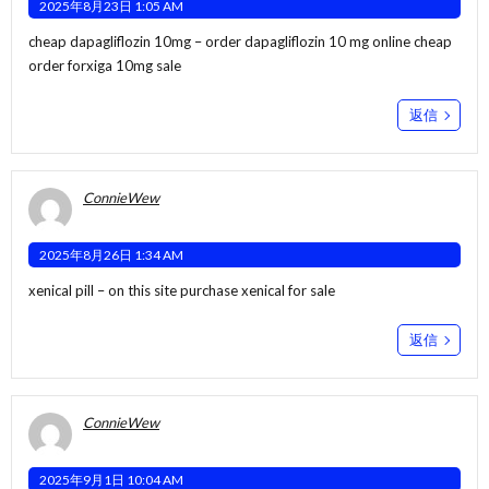
2025年8月23日 1:05 AM
cheap dapagliflozin 10mg –
order dapagliflozin 10 mg online cheap
order forxiga 10mg sale
返信
ConnieWew
2025年8月26日 1:34 AM
xenical pill –
on this site
purchase xenical for sale
返信
ConnieWew
2025年9月1日 10:04 AM