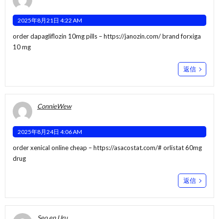
2025年8月21日 4:22 AM
order dapagliflozin 10mg pills –
https://janozin.com/
brand forxiga
10 mg
返信
ConnieWew
2025年8月24日 4:06 AM
order xenical online cheap –
https://asacostat.com/#
orlistat 60mg
drug
返信
Seo en Uru