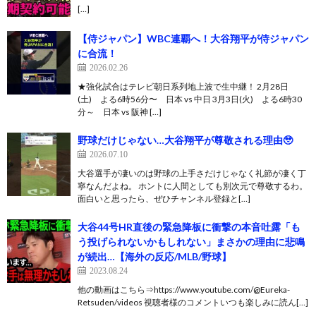
[…]
【侍ジャパン】WBC連覇へ！大谷翔平が侍ジャパン
に合流！
2026.02.26
★強化試合はテレビ朝日系列地上波で生中継！ 2月28日
(土) よる6時56分〜 日本 vs 中日 3月3日(火) よる6時30
分～ 日本 vs 阪神 […]
野球だけじゃない…大谷翔平が尊敬される理由🥹
2026.07.10
大谷選手が凄いのは野球の上手さだけじゃなく礼節が凄く丁
寧なんだよね。 ホントに人間としても別次元で尊敬するわ。
面白いと思ったら、ぜひチャンネル登録と[…]
大谷44号HR直後の緊急降板に衝撃の本音吐露「も
う投げられないかもしれない」まさかの理由に悲鳴
が続出…【海外の反応/MLB/野球】
2023.08.24
他の動画はこちら⇒https://www.youtube.com/@Eureka-
Retsuden/videos 視聴者様のコメントいつも楽しみに読ん[…]