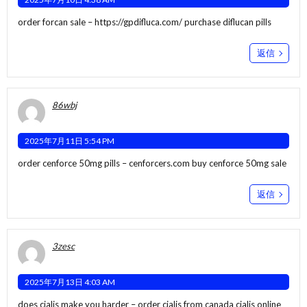
order forcan sale –
https://gpdifluca.com/
purchase diflucan pills
返信
86wbj
2025年7月11日 5:54 PM
order cenforce 50mg pills –
cenforcers.com
buy cenforce 50mg sale
返信
3zesc
2025年7月13日 4:03 AM
does cialis make you harder –
order cialis from canada
cialis online