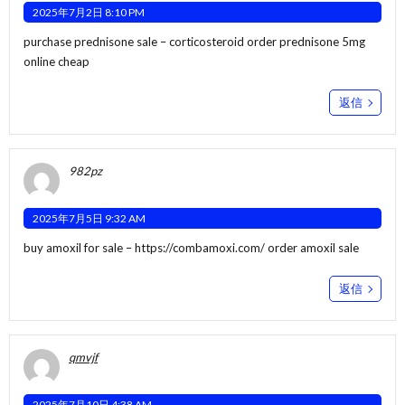
2025年7月2日 8:10 PM
purchase prednisone sale –
corticosteroid
order prednisone 5mg
online cheap
返信
982pz
2025年7月5日 9:32 AM
buy amoxil for sale –
https://combamoxi.com/
order amoxil sale
返信
qmvjf
2025年7月10日 4:38 AM