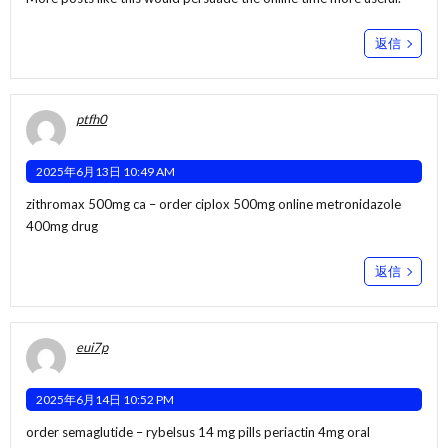
返信
ptfh0
2025年6月13日 10:49 AM
zithromax 500mg ca –
order ciplox 500mg online
metronidazole
400mg drug
返信
eui7p
2025年6月14日 10:52 PM
order semaglutide –
rybelsus 14 mg pills
periactin 4mg oral