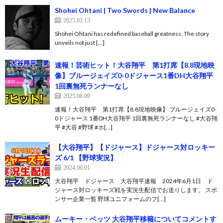
Shohei Ohtani | Two Swords | New Balance
2025.03.13
Shohei Ohtani has redefined baseball greatness. The story
unveils not just […]
速報！芸術ヒット！大谷翔平 第1打席【8.8現地映
像】ブルージェイズ0-0ドジャース1番DH大谷翔平
1回裏無死ランナーなし
2025.08.09
速報！大谷翔平 第1打席【8.8現地映像】 ブルージェイズ0-
0ドジャース 1番DH大谷翔平 1回裏無死ランナーなし #大谷翔
平 #大谷 #野球 #ホ[…]
【大谷翔平】【ドジャース】ドジャース対ロッキー
ズ 6/1 【野球実況】
2024.06.01
大谷翔平 ドジャース 大谷翔平速報 2024年6月1日 ド
ジャース対ロッキーズ戦を実況生配信でお送りします。 スポ
ンサー企業一覧 野球ユニフォームのフ[…]
ムーキー・ベッツ 大谷翔平移籍についてコメントす