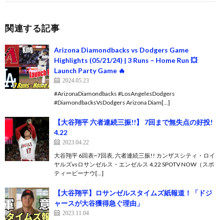
関連する記事
Arizona Diamondbacks vs Dodgers Game
Highlights (05/21/24) | 3 Runs – Home Run 💥
Launch Party Game 🔥
2024.05.23
#ArizonaDiamondbacks #LosAngelesDodgers
#DiamondbacksVsDodgers Arizona Diam[…]
【大谷翔平 六者連続三振!!】 7回まで無失点の好投!
4.22
2023.04.22
大谷翔平 6回表~7回表, 六者連続三振!! カンザスシティ・ロイ
ヤルズvsロサンゼルス・エンゼルス 4.22 SPOTV NOW（スポ
ティービーナウ[…]
【大谷翔平】ロサンゼルスタイムズ紙報道！「ドジ
ャースが大谷獲得急ぐ理由」
2023.11.04