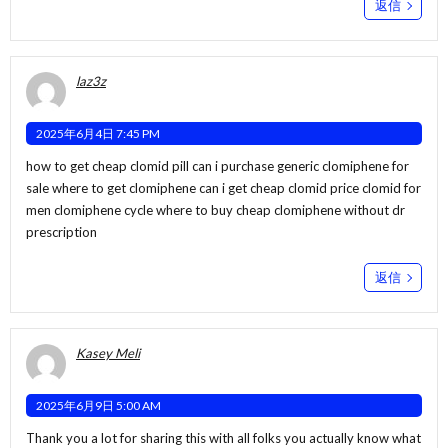
返信
laz3z
2025年6月4日 7:45 PM
how to get cheap clomid pill can i purchase generic clomiphene for
sale where to get clomiphene
can i get cheap clomid price
clomid for
men clomiphene cycle where to buy cheap clomiphene without dr
prescription
返信
Kasey Meli
2025年6月9日 5:00 AM
Thank you a lot for sharing this with all folks you actually know what