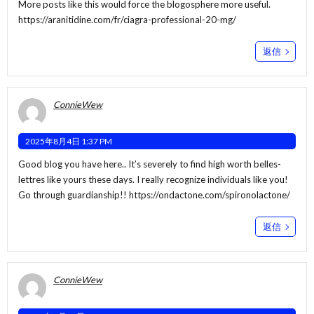
More posts like this would force the blogosphere more useful.
https://aranitidine.com/fr/ciagra-professional-20-mg/
返信
ConnieWew
2025年8月4日 1:37 PM
Good blog you have here.. It’s severely to find high worth belles-
lettres like yours these days. I really recognize individuals like you!
Go through guardianship!!
https://ondactone.com/spironolactone/
返信
ConnieWew