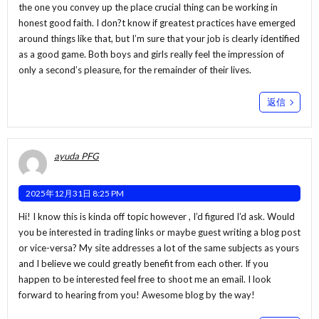
the one you convey up the place crucial thing can be working in
honest good faith. I don?t know if greatest practices have emerged
around things like that, but I’m sure that your job is clearly identified
as a good game. Both boys and girls really feel the impression of
only a second’s pleasure, for the remainder of their lives.
返信
ayuda PFG
2025年12月31日 8:25 PM
Hi! I know this is kinda off topic however , I’d figured I’d ask. Would
you be interested in trading links or maybe guest writing a blog post
or vice-versa? My site addresses a lot of the same subjects as yours
and I believe we could greatly benefit from each other. If you
happen to be interested feel free to shoot me an email. I look
forward to hearing from you! Awesome blog by the way!