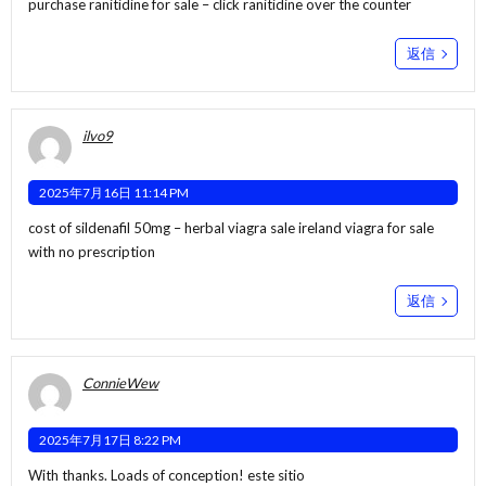
purchase ranitidine for sale –
click
ranitidine over the counter
返信
ilvo9
2025年7月16日 11:14 PM
cost of sildenafil 50mg –
herbal viagra sale ireland
viagra for sale
with no prescription
返信
ConnieWew
2025年7月17日 8:22 PM
With thanks. Loads of conception!
este sitio