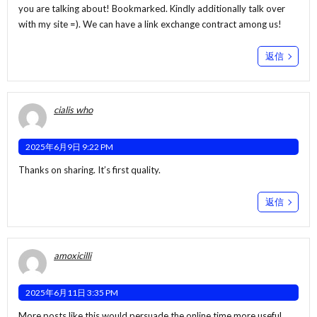
you are talking about! Bookmarked. Kindly additionally talk over
with my site =). We can have a link exchange contract among us!
返信
cialis who
2025年6月9日 9:22 PM
Thanks on sharing. It’s first quality.
返信
amoxicilli
2025年6月11日 3:35 PM
More posts like this would persuade the online time more useful.