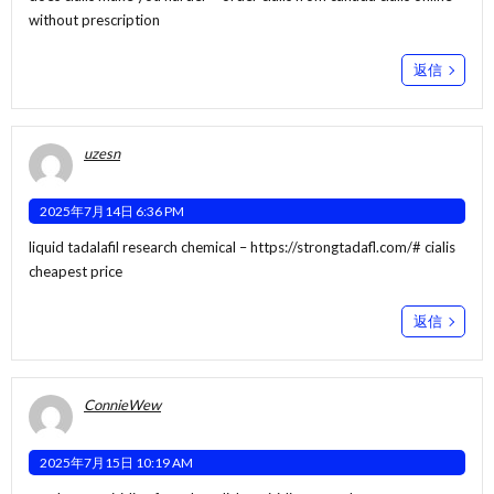
without prescription
返信
uzesn
2025年7月14日 6:36 PM
liquid tadalafil research chemical –
https://strongtadafl.com/#
cialis
cheapest price
返信
ConnieWew
2025年7月15日 10:19 AM