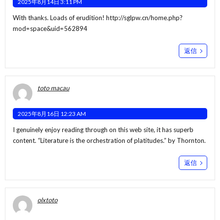
2025年8月14日 3:11 PM
With thanks. Loads of erudition!
http://sglpw.cn/home.php?
mod=space&uid=562894
返信
toto macau
2025年8月16日 12:23 AM
I genuinely enjoy reading through on this web site, it has superb
content. “Literature is the orchestration of platitudes.” by Thornton.
返信
olxtoto