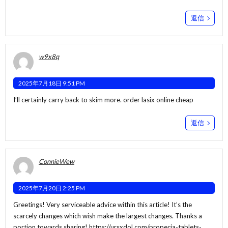
返信
w9x8q
2025年7月18日 9:51 PM
I’ll certainly carry back to skim more.
order lasix online cheap
返信
ConnieWew
2025年7月20日 2:25 PM
Greetings! Very serviceable advice within this article! It’s the
scarcely changes which wish make the largest changes. Thanks a
portion towards sharing!
https://ursxdol.com/propecia-tablets-