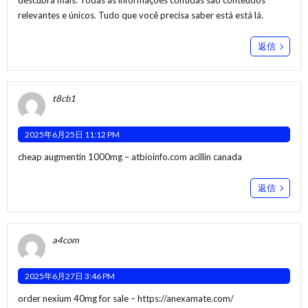
descubra mais. Todas as informações contidas são conteúdos
relevantes e únicos. Tudo que você precisa saber está está lá.
返信
t8cb1
2025年6月25日 11:12 PM
cheap augmentin 1000mg –
atbioinfo.com
acillin canada
返信
a4com
2025年6月27日 3:46 PM
order nexium 40mg for sale –
https://anexamate.com/