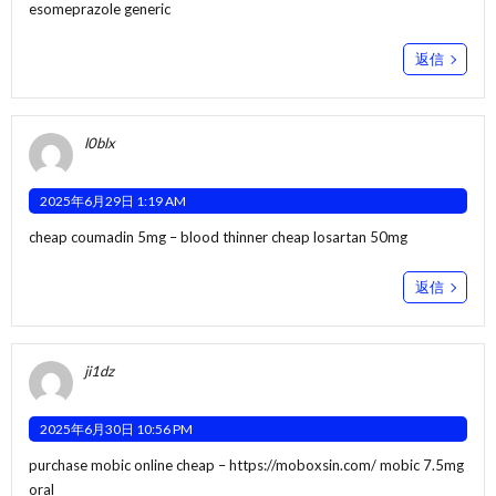
esomeprazole generic
返信
l0blx
2025年6月29日 1:19 AM
cheap coumadin 5mg –
blood thinner
cheap losartan 50mg
返信
ji1dz
2025年6月30日 10:56 PM
purchase mobic online cheap –
https://moboxsin.com/
mobic 7.5mg
oral