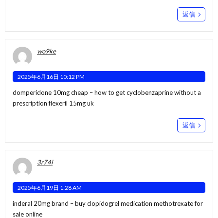
返信
wo9ke
2025年6月16日 10:12 PM
domperidone 10mg cheap –
how to get cyclobenzaprine without a
prescription
flexeril 15mg uk
返信
3r74i
2025年6月19日 1:28 AM
inderal 20mg brand –
buy clopidogrel medication
methotrexate for
sale online