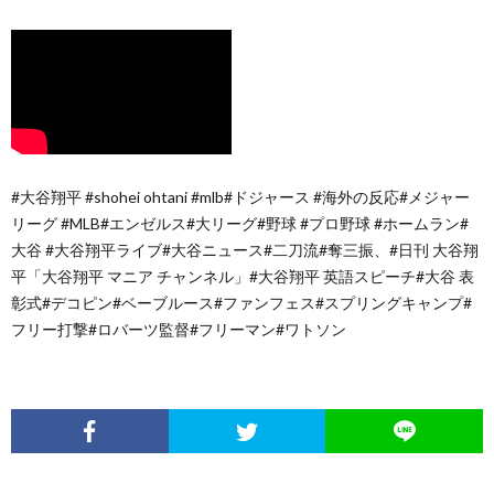
#大谷翔平 #shohei ohtani #mlb#ドジャース #海外の反応#メジャー
リーグ #MLB#エンゼルス#大リーグ#野球 #プロ野球 #ホームラン#
大谷 #大谷翔平ライブ#大谷ニュース#二刀流#奪三振、#日刊 大谷翔
平「大谷翔平 マニア チャンネル」#大谷翔平 英語スピーチ#大谷 表
彰式#デコピン#ベーブルース#ファンフェス#スプリングキャンプ#
フリー打撃#ロバーツ監督#フリーマン#ワトソン