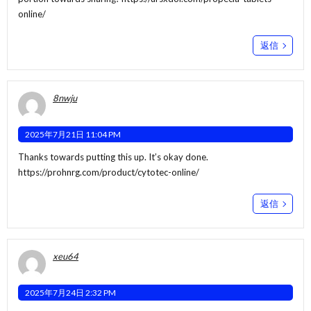
online/
返信
8nwju
2025年7月21日 11:04 PM
Thanks towards putting this up. It’s okay done.
https://prohnrg.com/product/cytotec-online/
返信
xeu64
2025年7月24日 2:32 PM