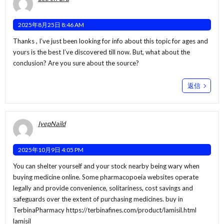
2025年8月25日 8:46 AM
Thanks , I’ve just been looking for info about this topic for ages and
yours is the best I’ve discovered till now. But, what about the
conclusion? Are you sure about the source?
返信
IyepNaild
2025年10月9日 4:05 PM
You can shelter yourself and your stock nearby being wary when
buying medicine online. Some pharmacopoeia websites operate
legally and provide convenience, solitariness, cost savings and
safeguards over the extent of purchasing medicines. buy in
TerbinaPharmacy
https://terbinafines.com/product/lamisil.html
lamisil