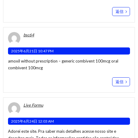
返信
bsc64
2025年6月21日 10:47 PM
amoxil without prescription –
generic combivent 100mcg
oral
combivent 100mcg
返信
Live Formu
2025年6月24日 12:03 AM
Adorei este site. Pra saber mais detalhes acesse nosso site e