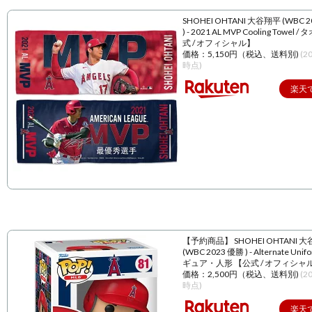
SHOHEI OHTANI 大谷翔平 (WBC 
) - 2021 AL MVP Cooling Towel 
式 / オフィシャル】
価格：5,150円（税込、送料別)
(2
時点)
楽天
【予約商品】 SHOHEI OHTANI 
(WBC 2023 優勝 ) - Alternate Unif
ギュア・人形 【公式 / オフィシャ
価格：2,500円（税込、送料別)
(2
時点)
楽天