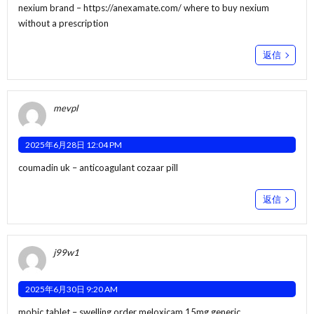
nexium brand –
https://anexamate.com/
where to buy nexium
without a prescription
返信
mevpl
2025年6月28日 12:04 PM
coumadin uk –
anticoagulant
cozaar pill
返信
j99w1
2025年6月30日 9:20 AM
mobic tablet –
swelling
order meloxicam 15mg generic