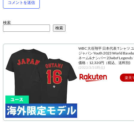
検索
検索
WBC 大谷翔平 日本代表 Tシャツ 
ジャパン Youth 2023 World Baseball
ネーム&ナンバー 23wbsf Legend
価格：12,320円（税込、送料別)
(2023/3/31時点)
楽天