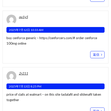
ou1y5
2025年7月12日 10:33 AM
buy cenforce generic –
https://cenforcers.com/#
order cenforce
100mg online
返信
2r211
2025年7月13日 8:25 PM
price of cialis at walmart –
on this site
tadalafil and sildenafil taken
together