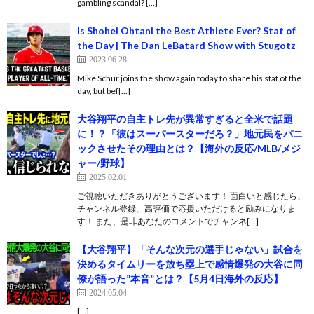
gambling scandal? […]
Is Shohei Ohtani the Best Athlete Ever? Stat of
the Day | The Dan LeBatard Show with Stugotz
2023.06.28
Mike Schur joins the show again today to share his stat of the
day, but bef[…]
大谷翔平の自主トレ先が異常すぎると全米で話題
に！？「彼はスーパースターだろ？」地元民をパニ
ックさせたその理由とは？【海外の反応/MLB/メジ
ャー/野球】
2025.02.01
ご視聴いただきありがとうございます！ 面白いと感じたら、
チャンネル登録、高評価で応援いただけると励みになりま
す！ また、是非あなたのコメントでチャンネ[…]
【大谷翔平】「そんな次元の選手じゃない」試合を
決めるタイムリーを放ち塁上で感情爆発の大谷に同
僚が語った”本音”とは？【5月4日海外の反応】
2024.05.04
[…]