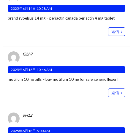
2025年6月14日 10:58 AM
brand rybelsus 14 mg –
periactin canada
periactin 4 mg tablet
返信
f3bh7
2025年6月16日 10:46 AM
motilium 10mg pills –
buy motilium 10mg for sale
generic flexeril
返信
pyi12
2025年6月18日 6:00 AM