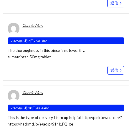
返信
ConnieWew
2025年8月7日 6:40 AM
The thoroughness in this piece is noteworthy.
sumatriptan 50mg tablet
返信
ConnieWew
2025年8月10日 4:04 AM
This is the type of delivery I turn up helpful.
http://pinktower.com/?
https://hackmd.io/@adip/S1nI1FQ_xe