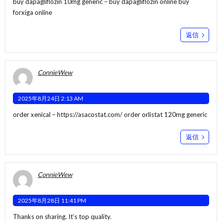
buy dapagliflozin 10mg generic –
buy dapagliflozin online
buy
forxiga online
返信
ConnieWew
2025年8月24日 2:13 AM
order xenical –
https://asacostat.com/
order orlistat 120mg generic
返信
ConnieWew
2025年8月28日 11:41 PM
Thanks on sharing. It’s top quality.