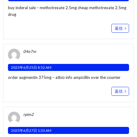
buy inderal sale –
methotrexate 2.5mg cheap
methotrexate 2.5mg
drug
返信
04e7m
2025年6月25日 8:52 AM
order augmentin 375mg –
atbio info
ampicillin over the counter
返信
rpim2
2025年6月27日 1:33 AM