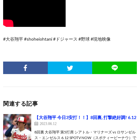
#大谷翔平 #shoheiohtani #ドジャース #野球 #現地映像
関連する記事
【大谷翔平 今日3安打！！】8回裏, 打撃絶好調! 6.12
2023.06.12
8回裏 大谷翔平 第5打席 シアトル・マリナーズ vs ロサンゼル
ス・エンゼルス 6.12 SPOTV NOW（スポティービーナウ）で