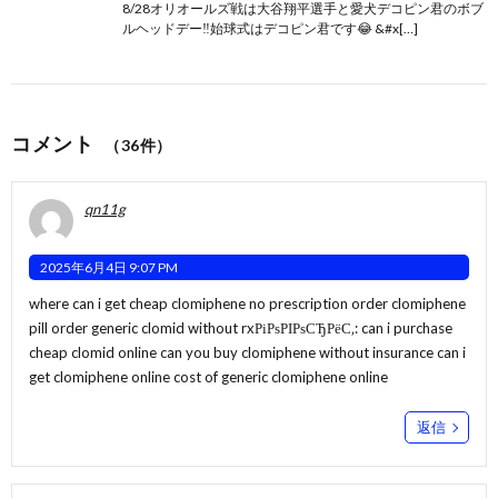
8/28オリオールズ戦は大谷翔平選手と愛犬デコピン君のボブ
ルヘッドデー‼️始球式はデコピン君です😂 &#x[…]
コメント
（36件）
qn11g
2025年6月4日 9:07 PM
where can i get cheap clomiphene no prescription order clomiphene
pill order generic clomid without rxРіРѕРІРѕСЂРёС‚:
can i purchase
cheap clomid online
can you buy clomiphene without insurance can i
get clomiphene online cost of generic clomiphene online
返信