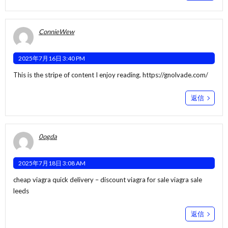
ConnieWew
2025年7月16日 3:40 PM
This is the stripe of content I enjoy reading.
https://gnolvade.com/
返信
0ogda
2025年7月18日 3:08 AM
cheap viagra quick delivery –
discount viagra for sale
viagra sale
leeds
返信