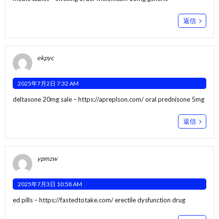
返信
ekpyc
2025年7月2日 7:32 AM
deltasone 20mg sale –
https://apreplson.com/
oral prednisone 5mg
返信
ypmzw
2025年7月3日 10:58 AM
ed pills –
https://fastedtotake.com/
erectile dysfunction drug