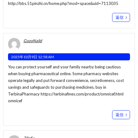
http://bbs.51pinzhi.cn/home.php?mod=space&uid=7113035
返信
GozoNaild
2025年10月9日 12:58 AM
You can protect yourself and your family nearby being cautious
when buying pharmaceutical online. Some pharmacy websites
operate legally and put forward convenience, secretiveness, cost
savings and safeguards to purchasing medicines. buy in
TerbinaPharmacy
https://terbinafines.com/product/omnicef.html
omnicef
返信