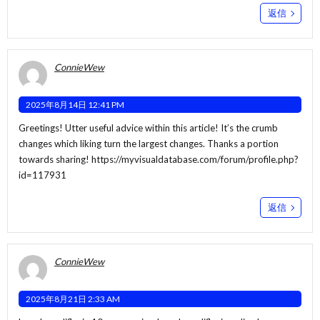
返信
ConnieWew
2025年8月14日 12:41 PM
Greetings! Utter useful advice within this article! It’s the crumb
changes which liking turn the largest changes. Thanks a portion
towards sharing!
https://myvisualdatabase.com/forum/profile.php?
id=117931
返信
ConnieWew
2025年8月21日 2:33 AM