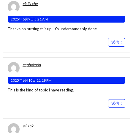
cialis che
2025年6月9日 5:21 AM
Thanks on putting this up. It’s understandably done.
返信
cephalexin
2025年6月10日 11:19 PM
This is the kind of topic I have reading.
返信
e21ck