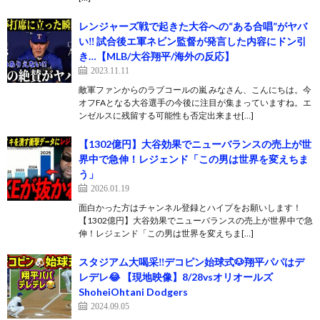
レンジャーズ戦で起きた大谷への“ある合唱”がヤバ
い‼︎ 試合後エ軍ネビン監督が発言した内容にドン引
き…【MLB/大谷翔平/海外の反応】
2023.11.11
敵軍ファンからのラブコールの嵐 みなさん、こんにちは。今
オフFAとなる大谷選手の今後に注目が集まっていますね。エ
ンゼルスに残留する可能性も否定出来ませ[…]
【1302億円】大谷効果でニューバランスの売上が世
界中で急伸！レジェンド「この男は世界を変えちま
う」
2026.01.19
面白かった方はチャンネル登録とハイプをお願いします！
【1302億円】大谷効果でニューバランスの売上が世界中で急
伸！レジェンド「この男は世界を変えちま[…]
スタジアム大喝采‼️デコピン始球式🐶翔平パパはデ
レデレ😂 【現地映像】8/28vsオリオールズ
ShoheiOhtani Dodgers
2024.09.05