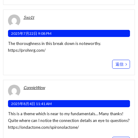
5xo1t
2025年7月22日 9:08 PM
The thoroughness in this break down is noteworthy.
https://prohnrg.com/
返信
ConnieWew
2025年8月4日 11:41 AM
This is a theme which is near to my fundamentals… Many thanks!
Quite where can I notice the connection details an eye to questions?
https://ondactone.com/spironolactone/