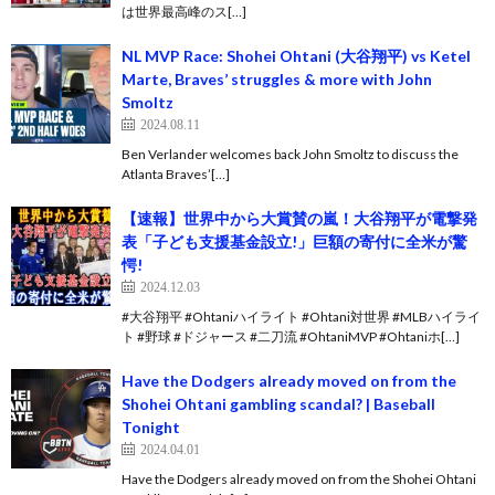
は世界最高峰のス[…]
NL MVP Race: Shohei Ohtani (大谷翔平) vs Ketel
Marte, Braves’ struggles & more with John
Smoltz
2024.08.11
Ben Verlander welcomes back John Smoltz to discuss the
Atlanta Braves’[…]
【速報】世界中から大賞賛の嵐！大谷翔平が電撃発
表「子ども支援基金設立!」巨額の寄付に全米が驚
愕!
2024.12.03
#大谷翔平 #Ohtaniハイライト #Ohtani対世界 #MLBハイライ
ト #野球 #ドジャース #二刀流 #OhtaniMVP #Ohtaniホ[…]
Have the Dodgers already moved on from the
Shohei Ohtani gambling scandal? | Baseball
Tonight
2024.04.01
Have the Dodgers already moved on from the Shohei Ohtani