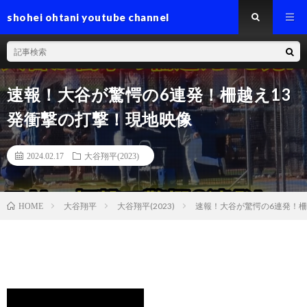
shohei ohtani youtube channel
速報！大谷が驚愕の6連発！柵越え13
発衝撃の打撃！現地映像
2024.02.17
大谷翔平(2023)
大谷翔平
大谷翔平(2023)
速報！大谷が驚愕の6連発！柵
HOME