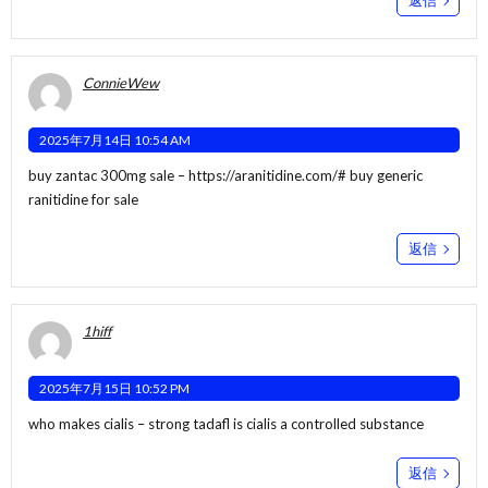
返信
ConnieWew
2025年7月14日 10:54 AM
buy zantac 300mg sale –
https://aranitidine.com/#
buy generic
ranitidine for sale
返信
1hiff
2025年7月15日 10:52 PM
who makes cialis –
strong tadafl
is cialis a controlled substance
返信