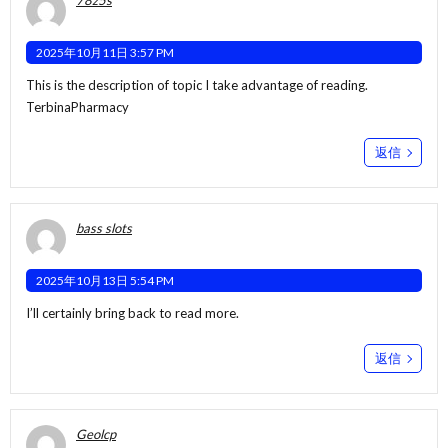
78z5s
2025年10月11日 3:57 PM
This is the description of topic I take advantage of reading.
TerbinaPharmacy
返信
bass slots
2025年10月13日 5:54 PM
I’ll certainly bring back to read more.
返信
Geolcp