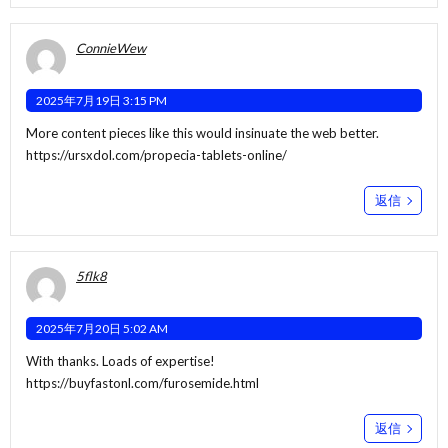
ConnieWew
2025年7月19日 3:15 PM
More content pieces like this would insinuate the web better.
https://ursxdol.com/propecia-tablets-online/
返信
5flk8
2025年7月20日 5:02 AM
With thanks. Loads of expertise!
https://buyfastonl.com/furosemide.html
返信