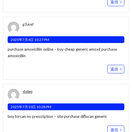
返信
g5and
2025年7月4日 10:27 PM
purchase amoxicillin online –
buy cheap generic amoxil
purchase
amoxicillin
返信
4nlws
2025年7月10日 10:28 PM
buy forcan no prescription –
site
purchase diflucan generic
返信