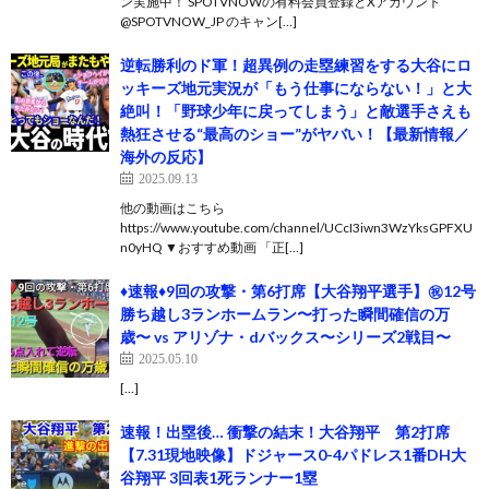
ン実施中！ SPOTVNOWの有料会員登録とXアカウント
@SPOTVNOW_JP のキャン[…]
逆転勝利のド軍！超異例の走塁練習をする大谷にロ
ッキーズ地元実況が「もう仕事にならない！」と大
絶叫！「野球少年に戻ってしまう」と敵選手さえも
熱狂させる“最高のショー”がヤバい！【最新情報／
海外の反応】
2025.09.13
他の動画はこちら
https://www.youtube.com/channel/UCcI3iwn3WzYksGPFXU
n0yHQ ▼おすすめ動画 「正[…]
♦️速報♦️9回の攻撃・第6打席【大谷翔平選手】㊗️12号
勝ち越し3ランホームラン〜打った瞬間確信の万
歳〜 vs アリゾナ・dバックス〜シリーズ2戦目〜
2025.05.10
[…]
速報！出塁後… 衝撃の結末！大谷翔平 第2打席
【7.31現地映像】ドジャース0-4パドレス1番DH大
谷翔平 3回表1死ランナー1塁