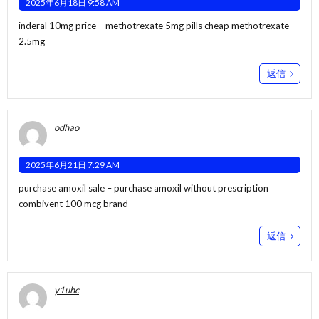
2025年6月18日 9:58 AM
inderal 10mg price –
methotrexate 5mg pills
cheap methotrexate
2.5mg
返信
odhao
2025年6月21日 7:29 AM
purchase amoxil sale –
purchase amoxil without prescription
combivent 100 mcg brand
返信
y1uhc