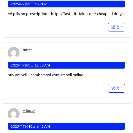
2025年7月3日 1:29 PM
ed pills no prescription –
https://fastedtotake.com/
cheap ed drugs
返信
ofroa
2025年7月5日 12:58 AM
buy amoxil –
combamoxi.com
amoxil online
返信
c0mum
2025年7月10日 6:42 AM