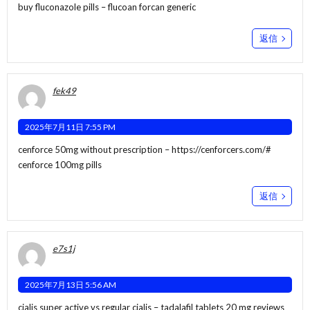
buy fluconazole pills –
flucoan
forcan generic
返信
fek49
2025年7月11日 7:55 PM
cenforce 50mg without prescription –
https://cenforcers.com/#
cenforce 100mg pills
返信
e7s1j
2025年7月13日 5:56 AM
cialis super active vs regular cialis –
tadalafil tablets 20 mg reviews