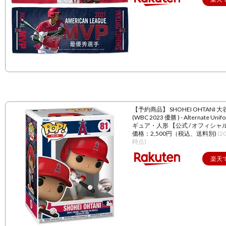
【予約商品】 SHOHEI OHTANI 
(WBC 2023 優勝 ) - Alternate Unif
ギュア・人形 【公式 / オフィシャ
価格：2,500円（税込、送料別)
(2
時点)
楽天