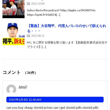
2023.10.06
Subscribe to the podcast! https://apple.co/3KWKFNo
https://spoti.fi/41itEE4[…]
【緊急】大谷翔平、代理人バレロのせいで訴えられ
る・・・
2025.08.12
MＬＢに関する情報を取り扱います 【楽曲提供 株式会社光サ
プライズ】[…]
コメント
（36件）
b6p2j
2025年6月4日 12:40 AM
can you buy cheap clomid prices can i get clomid pills clomid pills