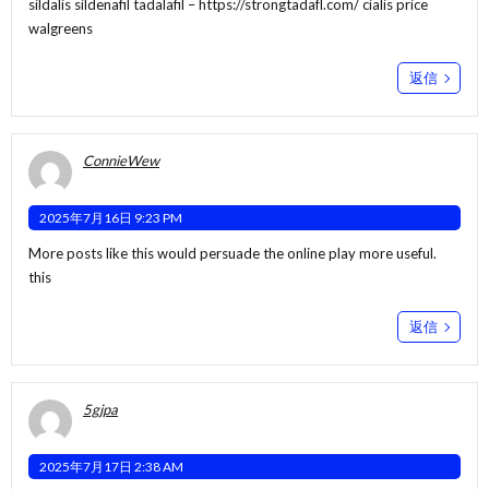
sildalis sildenafil tadalafil –
https://strongtadafl.com/
cialis price
walgreens
返信
ConnieWew
2025年7月16日 9:23 PM
More posts like this would persuade the online play more useful.
this
返信
5gjpa
2025年7月17日 2:38 AM