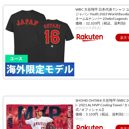
WBC 大谷翔平 日本代表 Tシャツ 
ジャパン Youth 2023 World Baseball
ネーム&ナンバー 23wbsf Legend
価格：12,320円（税込、送料別)
(2023/3/31時点)
楽天
SHOHEI OHTANI 大谷翔平 (WBC 
) - 2021 AL MVP Cooling Towel 
式 / オフィシャル】
価格：5,150円（税込、送料別)
(2
時点)
楽天