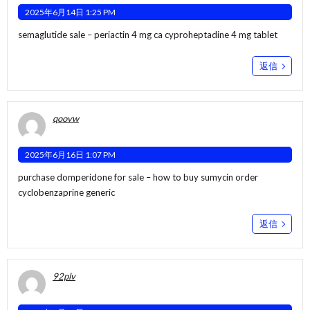
2025年6月14日 1:25 PM
semaglutide sale –
periactin 4 mg ca
cyproheptadine 4 mg tablet
返信
qoovw
2025年6月16日 1:07 PM
purchase domperidone for sale –
how to buy sumycin
order
cyclobenzaprine generic
返信
92plv