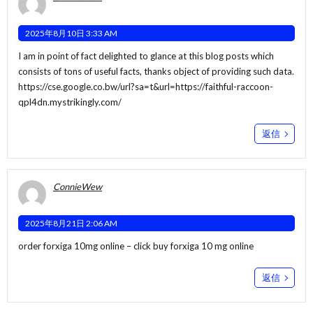
2025年8月10日 3:33 AM
I am in point of fact delighted to glance at this blog posts which
consists of tons of useful facts, thanks object of providing such data.
https://cse.google.co.bw/url?sa=t&url=https://faithful-raccoon-
qpl4dn.mystrikingly.com/
返信
ConnieWew
2025年8月21日 2:06 AM
order forxiga 10mg online –
click
buy forxiga 10 mg online
返信