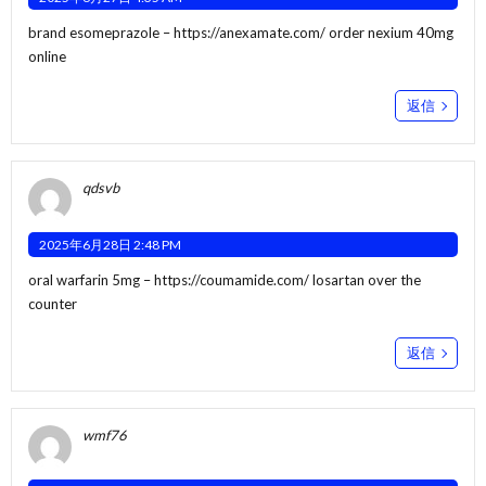
brand esomeprazole –
https://anexamate.com/
order nexium 40mg
online
返信
qdsvb
2025年6月28日 2:48 PM
oral warfarin 5mg –
https://coumamide.com/
losartan over the
counter
返信
wmf76