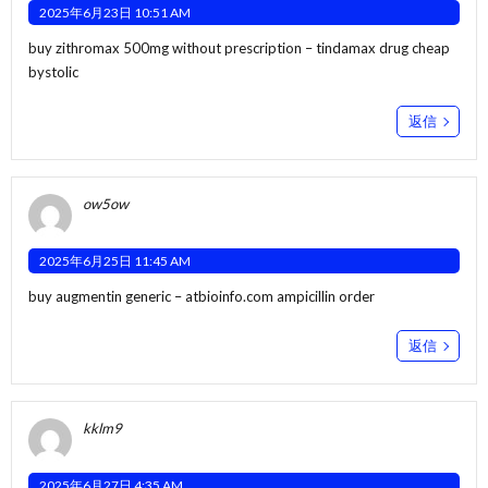
2025年6月23日 10:51 AM
buy zithromax 500mg without prescription –
tindamax drug
cheap
bystolic
返信
ow5ow
2025年6月25日 11:45 AM
buy augmentin generic –
atbioinfo.com
ampicillin order
返信
kklm9
2025年6月27日 4:35 AM