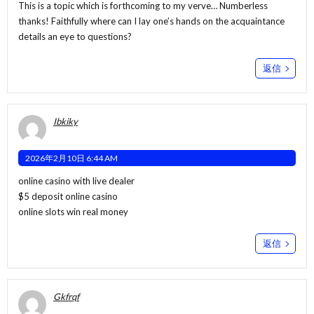
This is a topic which is forthcoming to my verve… Numberless
thanks! Faithfully where can I lay one’s hands on the acquaintance
details an eye to questions?
返信
Ibkiky
2026年2月10日 6:44 AM
online casino with live dealer
$5 deposit online casino
online slots win real money
返信
Gkfrqf