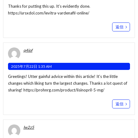
Thanks for putting this up. It’s evidently done.
https://ursxdol.com/levitra-vardenafil-online/
返信
q4iof
2025年7月22日 1:35 AM
Greetings! Utter gainful advice within this article! It’s the little
changes which liking turn the largest changes. Thanks a lot quest of
sharing!
https://prohnrg.com/product/lisinopril-5-mg/
返信
lw2z5