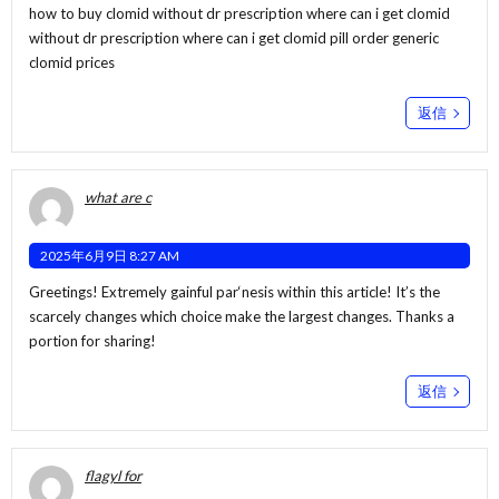
how to buy clomid without dr prescription
where can i get clomid
without dr prescription where can i get clomid pill order generic
clomid prices
返信
what are c
2025年6月9日 8:27 AM
Greetings! Extremely gainful par‘nesis within this article! It’s the
scarcely changes which choice make the largest changes. Thanks a
portion for sharing!
返信
flagyl for