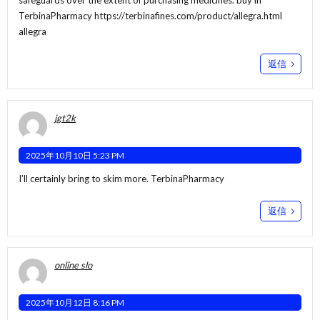
safeguards over the extent of purchasing medicines. buy in
TerbinaPharmacy
https://terbinafines.com/product/allegra.html
allegra
返信
jgt2k
2025年10月10日 5:23 PM
I’ll certainly bring to skim more.
TerbinaPharmacy
返信
online slo
2025年10月12日 8:16 PM