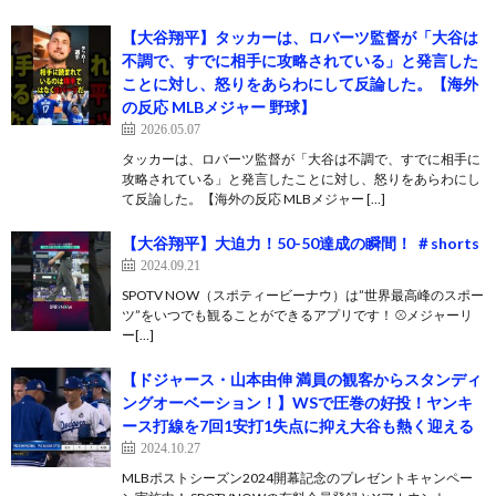
【大谷翔平】タッカーは、ロバーツ監督が「大谷は
不調で、すでに相手に攻略されている」と発言した
ことに対し、怒りをあらわにして反論した。【海外
の反応 MLBメジャー 野球】
2026.05.07
タッカーは、ロバーツ監督が「大谷は不調で、すでに相手に
攻略されている」と発言したことに対し、怒りをあらわにし
て反論した。【海外の反応 MLBメジャー […]
【大谷翔平】大迫力！50-50達成の瞬間！ ＃shorts
2024.09.21
SPOTV NOW（スポティービーナウ）は”世界最高峰のスポー
ツ”をいつでも観ることができるアプリです！ ⚾️メジャーリ
ー[…]
【ドジャース・山本由伸 満員の観客からスタンディ
ングオーベーション！】WSで圧巻の好投！ヤンキ
ース打線を7回1安打1失点に抑え大谷も熱く迎える
2024.10.27
MLBポストシーズン2024開幕記念のプレゼントキャンペー