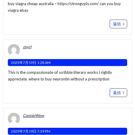
buy viagra cheap australia –
https://strongvpls.com/
can you buy
viagra ebay
返信
zxyrl
2025年7月19日 1:28 AM
This is the compassionate of scribble literary works I rightly
appreciate.
where to buy neurontin without a prescription
返信
ConnieWew
2025年7月19日 7:39 PM