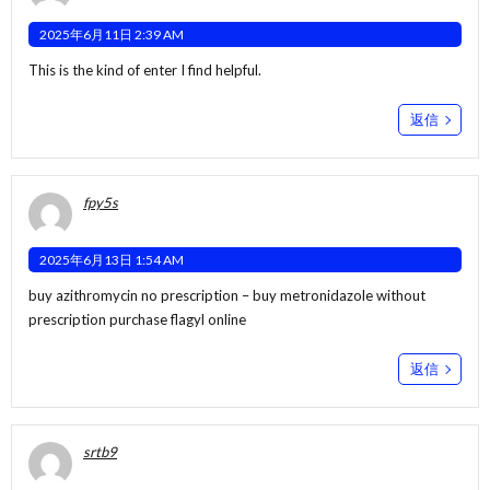
2025年6月11日 2:39 AM
This is the kind of enter I find helpful.
返信
fpy5s
2025年6月13日 1:54 AM
buy azithromycin no prescription –
buy metronidazole without
prescription
purchase flagyl online
返信
srtb9