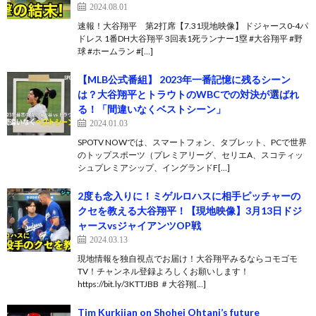
2024.08.01
速報！大谷翔平 第2打席【7.31現地映像】 ドジャース0-4パ
ドレス 1番DH大谷翔平 3回表1死ランナー1塁 #大谷翔平 #野
球 #ホームラン #[…]
【MLB公式番組】 2023年一番記憶に残るシーン
は？大谷翔平とトラウトのWBCでの対決が選ばれ
る！「間違いなくベストシーン」
2024.01.03
SPOTV NOWでは、スマートフォン、タブレット、PCで世界
のトップスポーツ（プレミアリーグ、セリエA、スコティッ
シュプレミアシップ、イングランドF[…]
2度も念入りに！ミゲルロハスに相手ピッチャーの
クセを教える大谷翔平！【現地映像】3月13日ドジ
ャースvsジャイアンツOP戦
2024.03.13
現地情報を独自視点でお届け！大谷翔平みるならコモゴモ
TV！チャンネル登録よろしくお願いします！
https://bit.ly/3KTTJBB ＃大谷翔[…]
Tim Kurkjian on Shohei Ohtani’s future