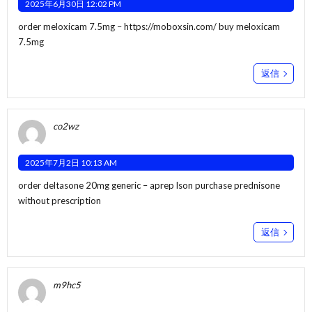
2025年6月30日 12:02 PM
order meloxicam 7.5mg –
https://moboxsin.com/
buy meloxicam
7.5mg
返信
co2wz
2025年7月2日 10:13 AM
order deltasone 20mg generic –
aprep lson
purchase prednisone
without prescription
返信
m9hc5