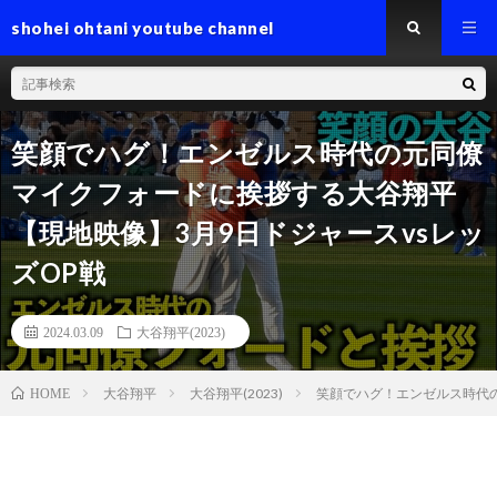
shohei ohtani youtube channel
笑顔でハグ！エンゼルス時代の元同僚
マイクフォードに挨拶する大谷翔平
【現地映像】3月9日ドジャースvsレッ
ズOP戦
2024.03.09
大谷翔平(2023)
大谷翔平
大谷翔平(2023)
笑顔でハグ！エンゼルス時代の
HOME