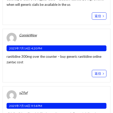
when will generic cialis be available in the us
返信
ConnieWew
2025年7月14日 4:20 PM
ranitidine 300mg over the counter –
buy generic ranitidine online
zantac cost
返信
s29af
2025年7月14日 9:54 PM