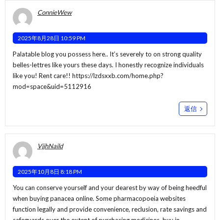
ConnieWew
2025年8月28日 10:59 PM
Palatable blog you possess here.. It’s severely to on strong quality
belles-lettres like yours these days. I honestly recognize individuals
like you! Rent care!!
https://lzdsxxb.com/home.php?
mod=space&uid=5112916
返信
VjjhNaild
2025年10月8日 8:18 PM
You can conserve yourself and your dearest by way of being heedful
when buying panacea online. Some pharmacopoeia websites
function legally and provide convenience, reclusion, rate savings and