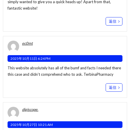
simply wanted to give you a quick heads up! Apart from that,
fantastic website!
返信
ec0mt
2025年10月11日 6:24 PM
This website absolutely has all of the bumf and facts I needed there
this case and didn’t comprehend who to ask.
TerbinaPharmacy
返信
digiscope.
2025年10月27日 10:21 AM