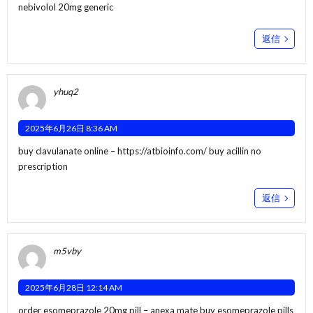
nebivolol 20mg generic
返信
yhuq2
2025年6月26日 8:36 AM
buy clavulanate online –
https://atbioinfo.com/
buy acillin no
prescription
返信
m5vby
2025年6月28日 12:14 AM
order esomeprazole 20mg pill –
anexa mate
buy esomeprazole pills