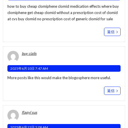
how to buy cheap clomiphene clomid medication effects where buy
clomiphene
get cheap clomid without a prescription
cost of clomid
at cvs buy clomid no prescription cost of generic clomid for sale
返信
buy cialis
2025年6月10日 7:47 AM
More posts like this would make the blogosphere more useful.
返信
flagyl sus
2025年6月12日 2:08 AM