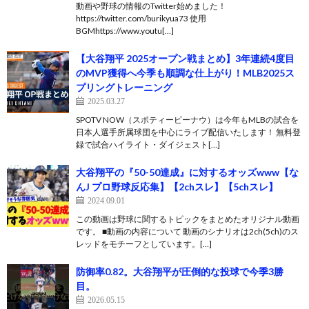
動画や野球の情報のTwitter始めました！
https://twitter.com/burikyua73 使用
BGMhttps://www.youtu[…]
【大谷翔平 2025オープン戦まとめ】3年連続4度目
のMVP獲得へ今季も順調な仕上がり！MLB2025ス
プリングトレーニング
2025.03.27
SPOTV NOW（スポティービーナウ）は今年もMLBの試合を
日本人選手所属球団を中心にライブ配信いたします！ 無料登
録で試合ハイライト・ダイジェスト[…]
大谷翔平の『50-50達成』に対するオッズwww【な
んJ プロ野球反応集】【2chスレ】【5chスレ】
2024.09.01
この動画は野球に関するトピックをまとめたオリジナル動画
です。 ■動画の内容について 動画のシナリオは2ch(5ch)のス
レッドをモチーフとしています。[…]
防御率0.82。大谷翔平が圧倒的な投球で今季3勝
目。
2026.05.15