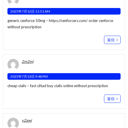
2025年7月12日 11:51 AM
generic cenforce 50mg –
https://cenforcers.com/
order cenforce
without prescription
返信
2m2mj
2025年7月13日 9:48 PM
cheap cialis –
fast ciltad
buy cialis online without prescription
返信
y2awi