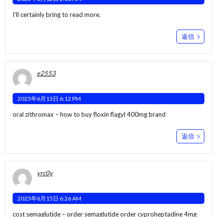
I’ll certainly bring to read more.
返信
e2553
2025年6月13日 6:12 PM
oral zithromax –
how to buy floxin
flagyl 400mg brand
返信
yrc0y
2025年6月15日 6:26 AM
cost semaglutide –
order semaglutide
order cyproheptadine 4mg