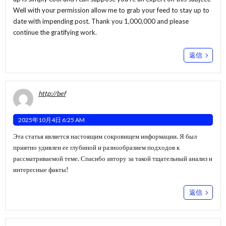
Well with your permission allow me to grab your feed to stay up to
date with impending post. Thank you 1,000,000 and please
continue the gratifying work.
返信
http://bef
2025年10月4日 6:25 AM
Эта статья является настоящим сокровищем информации. Я был
приятно удивлен ее глубиной и разнообразием подходов к
рассматриваемой теме. Спасибо автору за такой тщательный анализ и
интересные факты!
返信