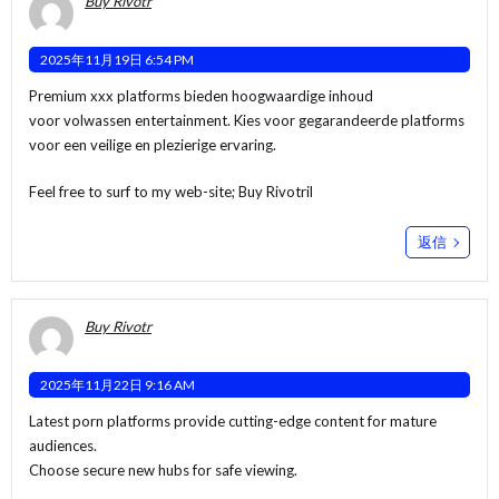
Buy Rivotr
2025年11月19日 6:54 PM
Premium xxx platforms bieden hoogwaardige inhoud
voor volwassen entertainment. Kies voor gegarandeerde platforms
voor een veilige en plezierige ervaring.
Feel free to surf to my web-site;
Buy Rivotril
返信
Buy Rivotr
2025年11月22日 9:16 AM
Latest porn platforms provide cutting-edge content for mature
audiences.
Choose secure new hubs for safe viewing.