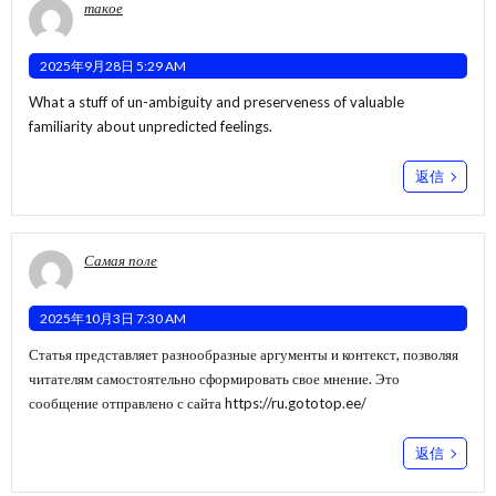
такое
2025年9月28日 5:29 AM
What a stuff of un-ambiguity and preserveness of valuable
familiarity about unpredicted feelings.
返信
Самая поле
2025年10月3日 7:30 AM
Статья представляет разнообразные аргументы и контекст, позволяя
читателям самостоятельно сформировать свое мнение. Это
сообщение отправлено с сайта
https://ru.gototop.ee/
返信