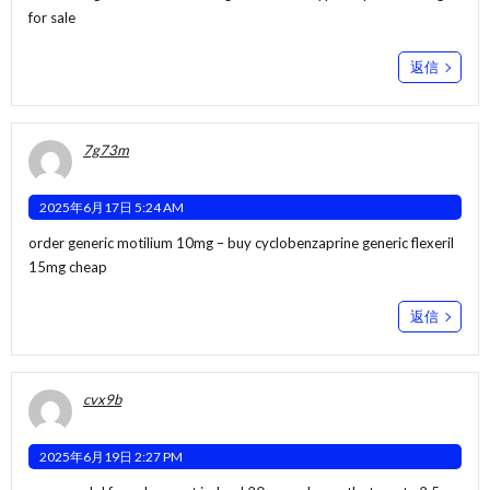
for sale
返信
7g73m
2025年6月17日 5:24 AM
order generic motilium 10mg –
buy cyclobenzaprine generic
flexeril
15mg cheap
返信
cvx9b
2025年6月19日 2:27 PM