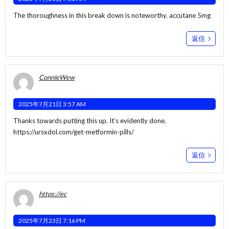
The thoroughness in this break down is noteworthy.
accutane 5mg
返信
ConnieWew
2025年7月21日 3:57 AM
Thanks towards putting this up. It’s evidently done.
https://ursxdol.com/get-metformin-pills/
返信
https://ec
2025年7月23日 7:16 PM