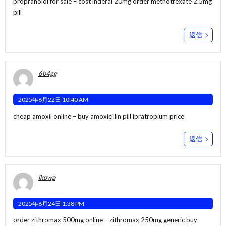
propranolol for sale –
cost inderal 20mg
order methotrexate 2.5mg
pill
返信
6b4gg
2025年6月22日 10:40 AM
cheap amoxil online –
buy amoxicillin pill
ipratropium price
返信
ikowp
2025年6月24日 1:38 PM
order zithromax 500mg online –
zithromax 250mg generic
buy