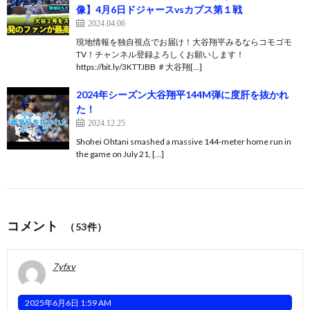
像】4月6日ドジャースvsカブス第１戦
2024.04.06
現地情報を独自視点でお届け！大谷翔平みるならコモゴモ
TV！チャンネル登録よろしくお願いします！
https://bit.ly/3KTTJBB ＃大谷翔[…]
2024年シーズン大谷翔平144M弾に度肝を抜かれ
た！
2024.12.25
Shohei Ohtani smashed a massive 144-meter home run in
the game on July 21, […]
コメント
（53件）
7yfxv
2025年6月6日 1:59 AM