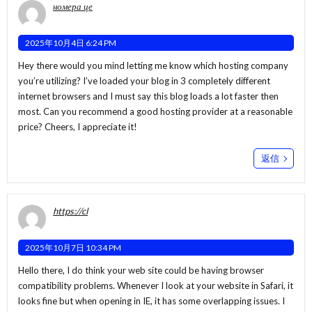
номера це
2025年10月4日 6:24 PM
Hey there would you mind letting me know which hosting company
you’re utilizing? I’ve loaded your blog in 3 completely different
internet browsers and I must say this blog loads a lot faster then
most. Can you recommend a good hosting provider at a reasonable
price? Cheers, I appreciate it!
返信
https://cl
2025年10月7日 10:34 PM
Hello there, I do think your web site could be having browser
compatibility problems. Whenever I look at your website in Safari, it
looks fine but when opening in IE, it has some overlapping issues. I