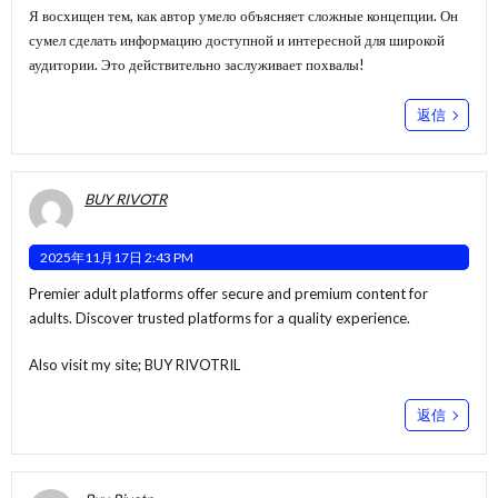
Я восхищен тем, как автор умело объясняет сложные концепции. Он
сумел сделать информацию доступной и интересной для широкой
аудитории. Это действительно заслуживает похвалы!
返信
BUY RIVOTR
2025年11月17日 2:43 PM
Premier adult platforms offer secure and premium content for
adults. Discover trusted platforms for a quality experience.
Also visit my site;
BUY RIVOTRIL
返信