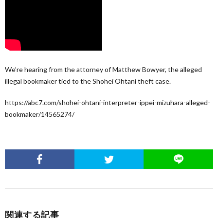
We’re hearing from the attorney of Matthew Bowyer, the alleged
illegal bookmaker tied to the Shohei Ohtani theft case.
https://abc7.com/shohei-ohtani-interpreter-ippei-mizuhara-alleged-
bookmaker/14565274/
関連する記事