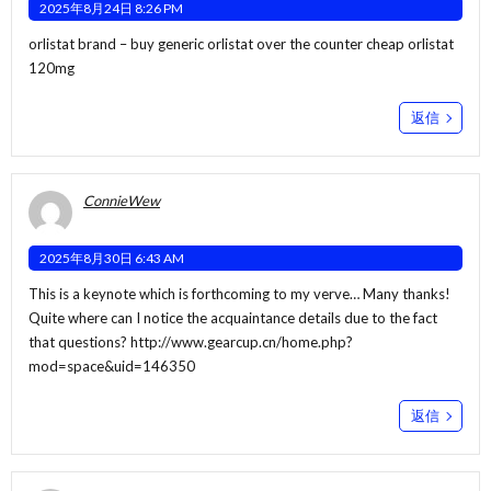
2025年8月24日 8:26 PM
orlistat brand –
buy generic orlistat over the counter
cheap orlistat
120mg
返信
ConnieWew
2025年8月30日 6:43 AM
This is a keynote which is forthcoming to my verve… Many thanks!
Quite where can I notice the acquaintance details due to the fact
that questions?
http://www.gearcup.cn/home.php?
mod=space&uid=146350
返信