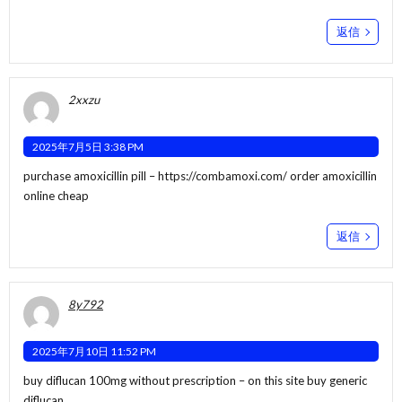
返信
2xxzu
2025年7月5日 3:38 PM
purchase amoxicillin pill –
https://combamoxi.com/
order amoxicillin
online cheap
返信
8y792
2025年7月10日 11:52 PM
buy diflucan 100mg without prescription –
on this site
buy generic
diflucan