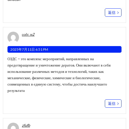
返信
оздс м2
2025年7月11日 6:51 PM
ОЗДС – это комплекс мероприятий, направленных на
предотвращение и уничтожение дератов. Они включают в себя
использование различных методов и технологий, таких как
механические, физические, химические и биологические,
совмещенных в единую систему, чтобы достичь наилучшего
результата
返信
zfufb