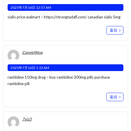
2025年7月16日 12:57 AM
cialis price walmart –
https://strongtadafl.com/
canadian cialis 5mg
返信
ConnieWew
2025年7月16日 1:13 AM
ranitidine 150mg drug –
buy ranitidine 300mg pills
purchase
ranitidine pill
返信
7xiz3