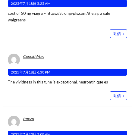
2025年7月18日 5:25 AM
cost of 50mg viagra –
https://strongvpls.com/#
viagra sale
walgreens
返信
ConnieWew
2025年7月18日 6:38 PM
The vividness in this tune is exceptional.
neurontin que es
返信
tmezn
2025年7月20日 7:08 AM