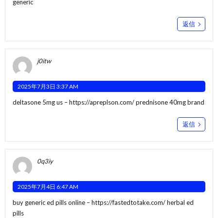
generic
返信
j0itw
2025年7月3日 3:37 AM
deltasone 5mg us –
https://apreplson.com/
prednisone 40mg brand
返信
0q3iy
2025年7月4日 6:47 AM
buy generic ed pills online –
https://fastedtotake.com/
herbal ed
pills