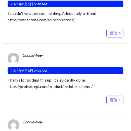
2025年8月5日 5:38 AM
I couldn’t weather commenting. Adequately written!
https://ondactone.com/spironolactone/
返信
ConnieWew
2025年8月8日 2:33 AM
Thanks for putting this up. It’s evidently done.
https://proisotrepl.com/product/cyclobenzaprine/
返信
ConnieWew