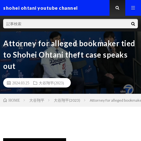
shohei ohtani youtube channel
Attorney for alleged bookmaker tied
to Shohei Ohtani theft case speaks
out
2024.03.25
大谷翔平(2023)
大谷翔平
大谷翔平(2023)
Attorney for alleged bookmaker
HOME