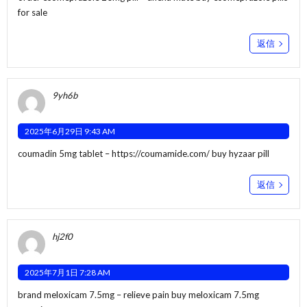
for sale
返信
9yh6b
2025年6月29日 9:43 AM
coumadin 5mg tablet –
https://coumamide.com/
buy hyzaar pill
返信
hj2f0
2025年7月1日 7:28 AM
brand meloxicam 7.5mg –
relieve pain
buy meloxicam 7.5mg