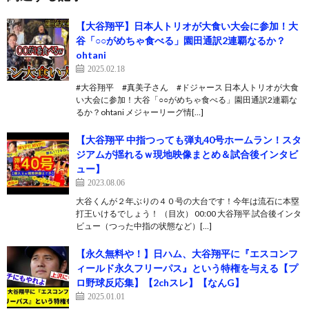
【大谷翔平】日本人トリオが大食い大会に参加！大
谷「○○がめちゃ食べる」園田通訳2連覇なるか？
ohtani
2025.02.18
#大谷翔平 #真美子さん #ドジャース 日本人トリオが大食
い大会に参加！大谷「○○がめちゃ食べる」園田通訳2連覇な
るか？ohtani メジャーリーグ情[…]
【大谷翔平 中指つっても弾丸40号ホームラン！スタ
ジアムが揺れるｗ現地映像まとめ＆試合後インタビ
ュー】
2023.08.06
大谷くんが２年ぶりの４０号の大台です！今年は流石に本塁
打王いけるでしょう！ （目次） 00:00 大谷翔平 試合後インタ
ビュー（つった中指の状態など）[…]
【永久無料や！】日ハム、大谷翔平に『エスコンフ
ィールド永久フリーパス』という特権を与える【プ
ロ野球反応集】【2chスレ】【なんG】
2025.01.01