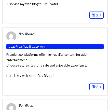
Also visit my web blog ::
Buy Rivotril
返信
Buy Rivotr
2025年12月21日 12:24 AM
Premier xxx platforms offer high-quality content for adult
entertainment.
Choose secure sites for a safe and enjoyable experience.
Here is my web site …
Buy Rivotril
返信
Buy Rivotr