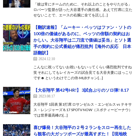
「彼は常にチームのために、それ以上のことをやりたがる」
ロバーツ監督が語った大谷選手の責任感。 あえて打席に立た
せないことで、エースの右腕に全てを託し[…]
【翻訳速報】「ムーキー・ベッツはファン・ソトの
100倍の価値があるのに、ベッツの倍額の契約はお
かしい。大谷翔平は二刀流で価値は妥当」とソト選
手の契約に公式番組が痛烈批判【海外の反応 日本
語翻訳】
2024.12.10
こんなに祝ってないお祝いもないってくらい痛烈批判ですね
笑 それにしてもレイカーズの試合見てる大谷夫妻にほっこり
です☻ というわけでこの侍-MLBチャン[…]
【大谷翔平 第42号HR!】 3試合ぶりのソロ弾! 8.17
2023.08.17
大谷翔平 1回表 第1打席 ロサンゼルス・エンゼルス vs テキサ
ス・レンジャーズ 8.17 SPOTV NOW（スポティービーナウ）
では世界最高峰の[…]
喜び爆発！大谷翔平の２号２ランをスロー再生した
ら観客の大ガッツポーズが最高すぎた！【現地映