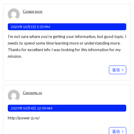
Самая поле
2025年10月3日 5:35 PM
I’m not sure where you’re getting your information, but good topic. I
needs to spend some time learning more or understanding more.
Thanks for excellent info I was looking for this information for my
mission.
返信
Скачать го
2025年10月4日 12:09 AM
http://power-p.ru/
返信