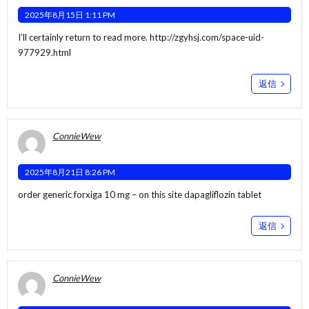
2025年8月15日 1:11 PM
I’ll certainly return to read more.
http://zgyhsj.com/space-uid-
977929.html
返信
ConnieWew
2025年8月21日 8:26 PM
order generic forxiga 10 mg –
on this site
dapagliflozin tablet
返信
ConnieWew