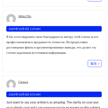
http://3s-
2025年10月4日 1:29 AM
Я бы хотел выразить свою благодарность автору этой статьи за его
профессионализм и преданность точности. Он предоставил
достоверные факты и аргументированные выводы, что делает эту
статью надежным источником информации.
返信
Сальса
2025年10月4日 4:51 AM
Just want to say your article is as amazing. The clarity on your put
up is simply cool and i can suppose you’re an expert on this subject.