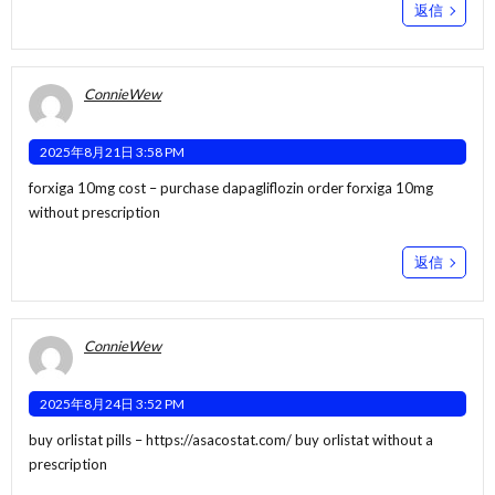
返信
ConnieWew
2025年8月21日 3:58 PM
forxiga 10mg cost –
purchase dapagliflozin
order forxiga 10mg
without prescription
返信
ConnieWew
2025年8月24日 3:52 PM
buy orlistat pills –
https://asacostat.com/
buy orlistat without a
prescription