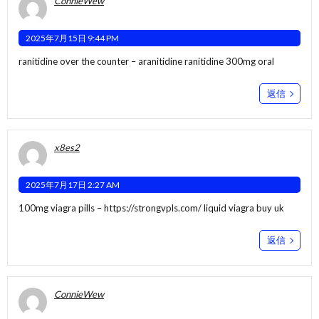
ConnieWew
2025年7月15日 9:44 PM
ranitidine over the counter –
aranitidine
ranitidine 300mg oral
返信
x8es2
2025年7月17日 2:27 AM
100mg viagra pills –
https://strongvpls.com/
liquid viagra buy uk
返信
ConnieWew