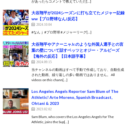
があったらコメントで教えていただ[…]
大谷翔平が2024シーズンに打ち立てたメジャー記録
ww【プロ野球なんJ反応】
2024.10.04
#なんｊ #プロ野球 #メジャーリーグ[…]
大谷翔平やアクーニャJr.のような外国人選手との言
葉の壁について話すベッツとオジー・アルビーズ
【海外の反応】【日本語字幕】
2024.09.15
当チャンネルの動画はすべて手動で作成しており、自動生成
された動画、繰り返しの多い動画ではありません。 All
videos on this chann[…]
Los Angeles Angels Reporter Sam Blum of The
Athletic! Arte Moreno, Spanish Broadcast,
Ohtani & 2023
2023.02.02
Sam Blum, who covers the Los Angeles Angels for The
Athletic, joins the Sup[…]