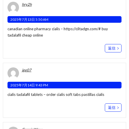
hry2h
2025年7月13日 5:50 AM
canadian online pharmacy cialis –
https://ciltadgn.com/#
buy
tadalafil cheap online
返信
jge07
2025年7月14日 9:43 PM
cialis tadalafil tablets –
order cialis soft tabs
pastillas cialis
返信