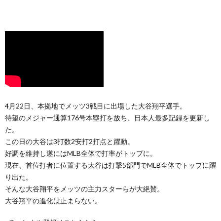
4月22日、本拠地でメッツ3戦目に出場した大谷翔平選手。
待望のメジャー通算176号本塁打を放ち、日本人最多記録を更新し
た。
この日の大谷は3打数2安打2打点と躍動。
好調を維持し遂にはMLB全体で打率がトップに。
現在、首位打者に位置する大谷は打撃5部門でMLB全体でトップに躍
り出た。
そんな大谷翔平をメッツの主力スターらが大絶賛。
大谷翔平の進化は止まらない。