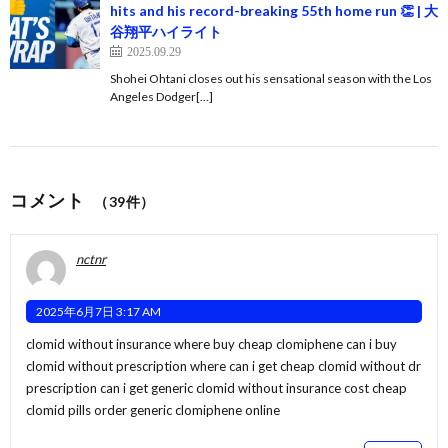
hits and his record-breaking 55th home run 👏 | 大
谷翔平ハイライト
2025.09.29
Shohei Ohtani closes out his sensational season with the Los
Angeles Dodger[…]
コメント
（39件）
nctnr
2025年6月7日 3:17 AM
clomid without insurance where buy cheap clomiphene can i buy
clomid without prescription
where can i get cheap clomid without dr
prescription
can i get generic clomid without insurance cost cheap
clomid pills order generic clomiphene online