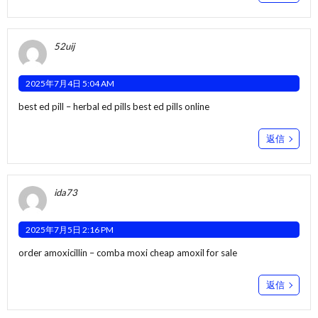
52uij
2025年7月4日 5:04 AM
best ed pill –
herbal ed pills
best ed pills online
返信
ida73
2025年7月5日 2:16 PM
order amoxicillin –
comba moxi
cheap amoxil for sale
返信