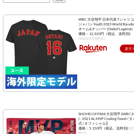
WBC 大谷翔平 日本代表 Tシャツ 
ジャパン Youth 2023 World Baseball
ネーム&ナンバー 23wbsf Legend
価格：12,320円（税込、送料別)
(2023/3/31時点)
楽天
SHOHEI OHTANI 大谷翔平 (WBC 
) - 2021 AL MVP Cooling Towel 
式 / オフィシャル】
価格：5,150円（税込、送料別)
(2
時点)