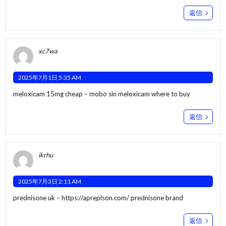
返信
xc7wa
2025年7月1日 5:35 AM
meloxicam 15mg cheap –
mobo sin
meloxicam where to buy
返信
ikrhu
2025年7月3日 2:11 AM
prednisone uk –
https://apreplson.com/
prednisone brand
返信