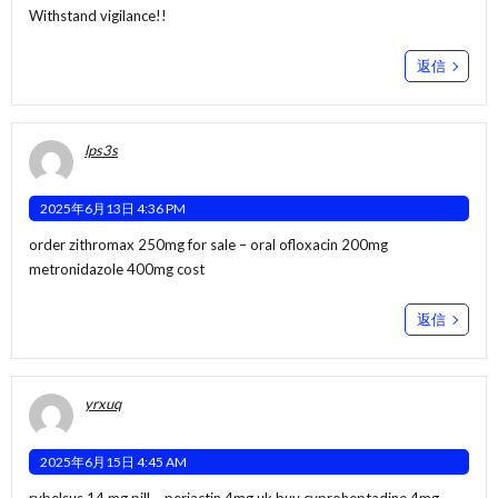
Withstand vigilance!!
返信
lps3s
2025年6月13日 4:36 PM
order zithromax 250mg for sale –
oral ofloxacin 200mg
metronidazole 400mg cost
返信
yrxuq
2025年6月15日 4:45 AM