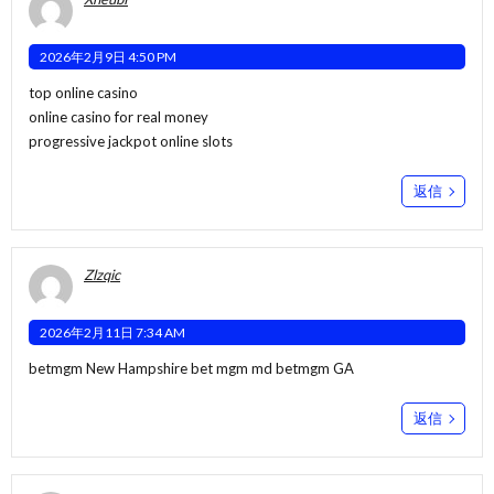
2026年2月9日 4:50 PM
top online casino
online casino for real money
progressive jackpot online slots
返信
Zlzqic
2026年2月11日 7:34 AM
betmgm New Hampshire
bet mgm md
betmgm GA
返信