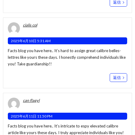
返信
cialis col
2025年6月10日 5:31 AM
Facts blog you have here.. It’s hard to assign great calibre belles-
lettres like yours these days. I honestly comprehend individuals like
you! Take guardianship!!
返信
can flagyl
2025年6月11日 11:50 PM
Facts blog you have here.. It’s intricate to espy elevated calibre
article like yours these days. I truly appreciate individuals like you!