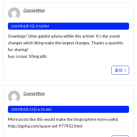
ConnieWew
2025年8月7日 9:50 PM
Greetings! Utter gainful advice within this article! It’s the crumb
changes which liking make the largest changes. Thanks a quantity
for sharing!
buy cozaar 50mg pills
返信
ConnieWew
2025年8月15日 6:55 AM
More posts like this would make the blogosphere more useful.
http://zgyhsj.com/space-uid-977932.html