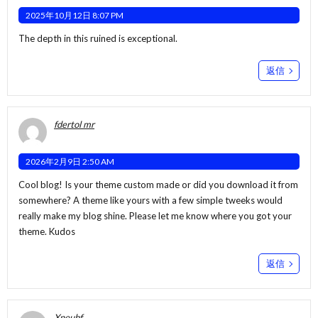
2025年10月12日 8:07 PM
The depth in this ruined is exceptional.
返信
fdertol mr
2026年2月9日 2:50 AM
Cool blog! Is your theme custom made or did you download it from
somewhere? A theme like yours with a few simple tweeks would
really make my blog shine. Please let me know where you got your
theme. Kudos
返信
Xneubf