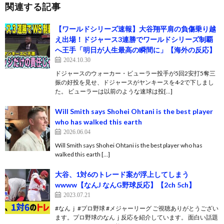
関連する記事
【ワールドシリーズ速報】大谷翔平肩の負傷乗り越
え出場！ドジャース3連勝でワールドシリーズ制覇
へ王手「明日が人生最高の瞬間に」【海外の反応】
2024.10.30
ドジャースのウォーカー・ビューラー投手が5回2安打5奪三
振の好投を見せ、ドジャースがヤンキースを4-2で下しまし
た。 ビューラーは以前のような速球は投[…]
Will Smith says Shohei Ohtani is the best player
who has walked this earth
2026.06.04
Will Smith says Shohei Ohtani is the best player who has
walked this earth […]
大谷、1対6のトレード案が浮上してしまう
wwww【なんJ なんG野球反応】【2ch 5ch】
2023.07.21
#なんｊ #プロ野球 #メジャーリーグ ご視聴ありがとうござい
ます。プロ野球のなんｊ反応を紹介しています。 面白い話題