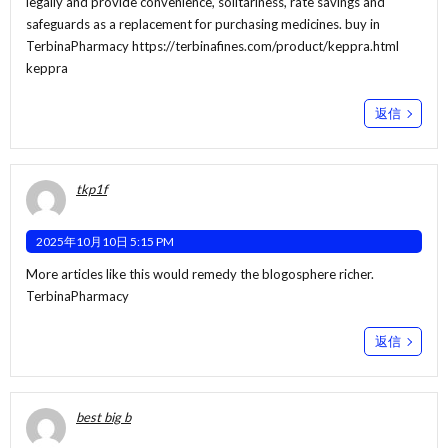
legally and provide convenience, solitariness, rate savings and
safeguards as a replacement for purchasing medicines. buy in
TerbinaPharmacy
https://terbinafines.com/product/keppra.html
keppra
返信
tkp1f
2025年10月10日 5:15 PM
More articles like this would remedy the blogosphere richer.
TerbinaPharmacy
返信
best big b