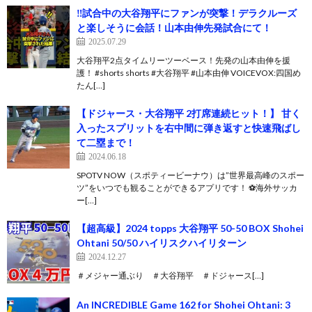
‼️試合中の大谷翔平にファンが突撃！デラクルーズ
と楽しそうに会話！山本由伸先発試合にて！
2025.07.29
大谷翔平2点タイムリーツーベース！先発の山本由伸を援
護！ #shorts shorts #大谷翔平 #山本由伸 VOICEVOX:四国め
たん[…]
【ドジャース・大谷翔平 2打席連続ヒット！】 甘く
入ったスプリットを右中間に弾き返すと快速飛ばし
て二塁まで！
2024.06.18
SPOTV NOW（スポティービーナウ）は”世界最高峰のスポー
ツ”をいつでも観ることができるアプリです！ ⚽️海外サッカ
ー[…]
【超高級】2024 topps 大谷翔平 50-50 BOX Shohei
Ohtani 50/50 ハイリスクハイリターン
2024.12.27
＃メジャー通ぶり ＃大谷翔平 ＃ドジャース[…]
An INCREDIBLE Game 162 for Shohei Ohtani: 3