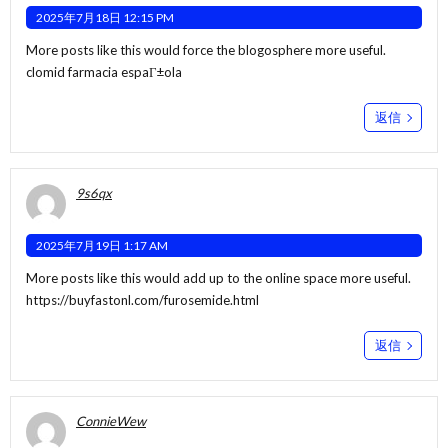
2025年7月18日 12:15 PM
More posts like this would force the blogosphere more useful.
clomid farmacia espaГ±ola
返信
9s6qx
2025年7月19日 1:17 AM
More posts like this would add up to the online space more useful.
https://buyfastonl.com/furosemide.html
返信
ConnieWew