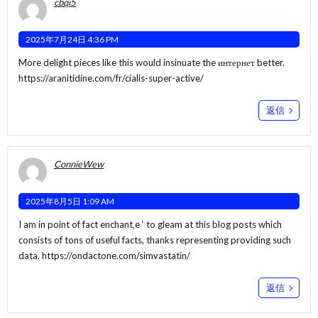
cbqi5
2025年7月24日 4:36 PM
More delight pieces like this would insinuate the интернет better.
https://aranitidine.com/fr/cialis-super-active/
返信
ConnieWew
2025年8月5日 1:09 AM
I am in point of fact enchant‚e ‘ to gleam at this blog posts which
consists of tons of useful facts, thanks representing providing such
data.
https://ondactone.com/simvastatin/
返信