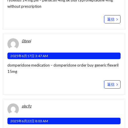
rybelsus 14 mg pill –
periactin 4mg uk
buy cyproheptadine 4mg
without prescription
返信
0bnpj
2025年6月17日 3:47 AM
domperidone medication –
domperidone order
buy generic flexeril
15mg
返信
pbc9z
2025年6月22日 8:03 AM