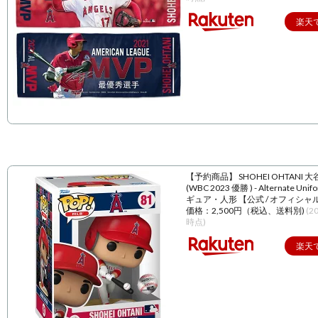
楽天
【予約商品】 SHOHEI OHTANI 
(WBC 2023 優勝 ) - Alternate Unif
ギュア・人形 【公式 / オフィシャ
価格：2,500円（税込、送料別)
(2
時点)
楽天