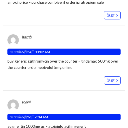
amoxil price –
purchase combivent
order ipratropium sale
返信
hocqh
2025年6月24日 11:02 AM
buy generic azithromycin over the counter –
tindamax 500mg over
the counter
order nebivolol 5mg online
返信
tcdr4
2025年6月26日 6:34 AM
augmentin 1000mg us –
atbioinfo
acillin generic