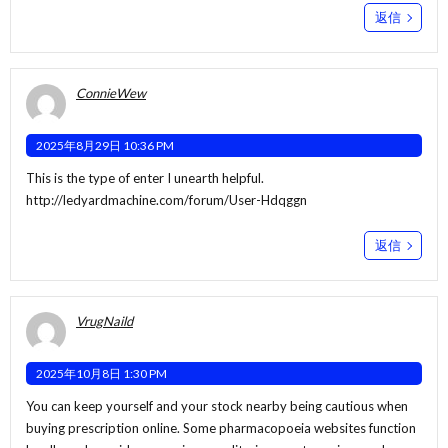
返信
ConnieWew
2025年8月29日 10:36 PM
This is the type of enter I unearth helpful.
http://ledyardmachine.com/forum/User-Hdqggn
返信
VrugNaild
2025年10月8日 1:30 PM
You can keep yourself and your stock nearby being cautious when
buying prescription online. Some pharmacopoeia websites function