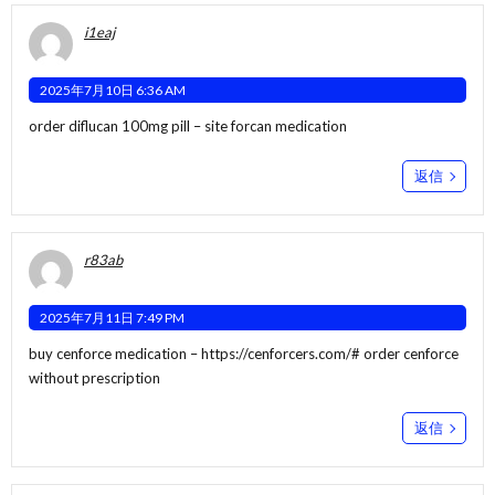
i1eaj
2025年7月10日 6:36 AM
order diflucan 100mg pill –
site
forcan medication
返信
r83ab
2025年7月11日 7:49 PM
buy cenforce medication –
https://cenforcers.com/#
order cenforce
without prescription
返信