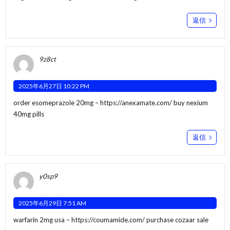
返信
9z8ct
2025年6月27日 10:22 PM
order esomeprazole 20mg –
https://anexamate.com/
buy nexium
40mg pills
返信
y0sp9
2025年6月29日 7:51 AM
warfarin 2mg usa –
https://coumamide.com/
purchase cozaar sale