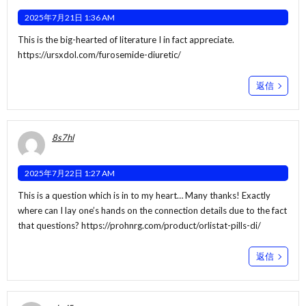
2025年7月21日 1:36 AM
This is the big-hearted of literature I in fact appreciate.
https://ursxdol.com/furosemide-diuretic/
返信
8s7hl
2025年7月22日 1:27 AM
This is a question which is in to my heart… Many thanks! Exactly
where can I lay one’s hands on the connection details due to the fact
that questions?
https://prohnrg.com/product/orlistat-pills-di/
返信