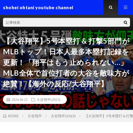
shohei ohtani youtube channel
【大谷翔平】5号本塁打 & 打撃5部門が
MLBトップ！日本人最多本塁打記録を
更新！「翔平はもう止められない…」
MLB全体で首位打者の大谷を敵味方が
絶賛！【海外の反応/大谷翔平】
2024.04.22
大谷翔平(2023)
大谷翔平
大谷翔平(2023)
【大谷翔平】5号本塁打 & 
HOME