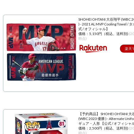
SHOHEI OHTANI 大谷翔平 (WBC 
) - 2021 AL MVP Cooling Towel 
式 / オフィシャル】
価格：5,150円（税込、送料別)
(2
時点)
楽天
【予約商品】 SHOHEI OHTANI 
(WBC 2023 優勝 ) - Alternate Unif
ギュア・人形 【公式 / オフィシャ
価格：2,500円（税込、送料別)
(2
時点)