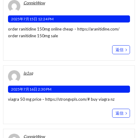
ConnieWew
2025年7月15日 12:24 PM
order ranitidine 150mg online cheap –
https://aranitidine.com/
order ranitidine 150mg sale
返信
la1sq
2025年7月16日 2:30 PM
viagra 50 mg price –
https://strongvpls.com/#
buy viagra nz
返信
ConnieWew