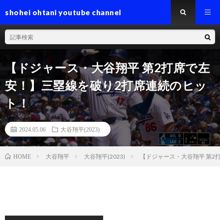
shohei ohtani youtube channel
【ドジャース・大谷翔平 第2打席で左
安！】三塁線を破り2打席連続のヒッ
ト！
2024.05.06
大谷翔平(2023)
大谷翔平
大谷翔平(2023)
【ドジャース・大谷翔平 第2
HOME