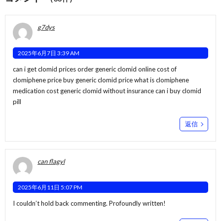
g7dys
2025年6月7日 3:39 AM
can i get clomid prices order generic clomid online cost of
clomiphene price
buy generic clomid price
what is clomiphene
medication cost generic clomid without insurance can i buy clomid
pill
返信
can flagyl
2025年6月11日 5:07 PM
I couldn’t hold back commenting. Profoundly written!