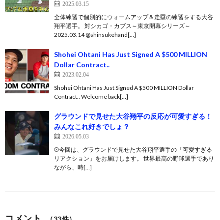
2025.03.15
全体練習で個別的にウォームアップ＆走塁の練習をする大谷
翔平選手。 対シカゴ・カブス～東京開幕シリーズ～
2025.03.14 @shinsukehand[…]
Shohei Ohtani Has Just Signed A $500 MILLION
Dollar Contract..
2023.02.04
Shohei Ohtani Has Just Signed A $500 MILLION Dollar
Contract.. Welcome back[…]
グラウンドで見せた大谷翔平の反応が可愛すぎる！
みんなこれ好きでしょ？
2026.05.03
⚾️今回は、グラウンドで見せた大谷翔平選手の「可愛すぎる
リアクション」をお届けします。 世界最高の野球選手であり
ながら、時[…]
コメント
（33件）