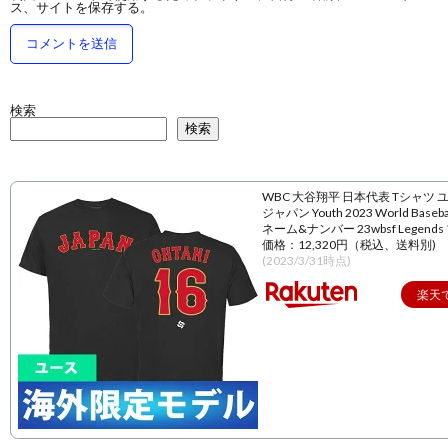
ス、サイトを保存する。
検索
検索
WBC 大谷翔平 日本代表 Tシャツ 
ジャパン Youth 2023 World Baseball
ネーム&ナンバー 23wbsf Legend
価格：12,320円（税込、送料別)
(2023/3/31時点)
楽天