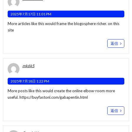
2025年7月17日 11:01 PM
More articles like this would frame the blogosphere richer.
on this
site
返信
mk6k5
2025年7月18日 1:22 PM
More posts like this would create the online elbow-room more
useful.
https://buyfastonl.com/gabapentin.html
返信