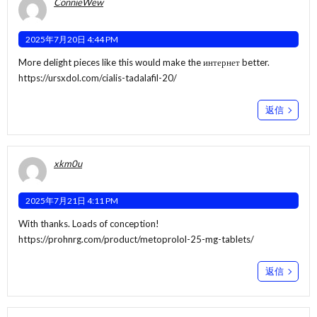
ConnieWew
2025年7月20日 4:44 PM
More delight pieces like this would make the интернет better.
https://ursxdol.com/cialis-tadalafil-20/
返信
xkm0u
2025年7月21日 4:11 PM
With thanks. Loads of conception!
https://prohnrg.com/product/metoprolol-25-mg-tablets/
返信