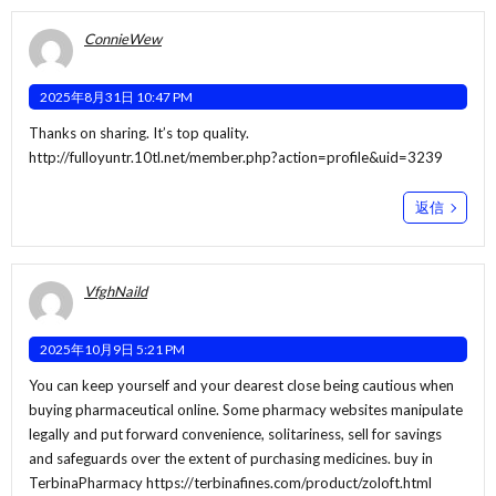
ConnieWew
2025年8月31日 10:47 PM
Thanks on sharing. It’s top quality.
http://fulloyuntr.10tl.net/member.php?action=profile&uid=3239
返信
VfghNaild
2025年10月9日 5:21 PM
You can keep yourself and your dearest close being cautious when
buying pharmaceutical online. Some pharmacy websites manipulate
legally and put forward convenience, solitariness, sell for savings
and safeguards over the extent of purchasing medicines. buy in
TerbinaPharmacy
https://terbinafines.com/product/zoloft.html