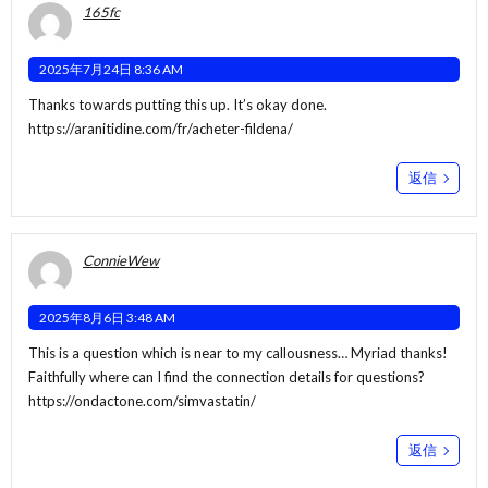
165fc
2025年7月24日 8:36 AM
Thanks towards putting this up. It’s okay done.
https://aranitidine.com/fr/acheter-fildena/
返信
ConnieWew
2025年8月6日 3:48 AM
This is a question which is near to my callousness… Myriad thanks!
Faithfully where can I find the connection details for questions?
https://ondactone.com/simvastatin/
返信