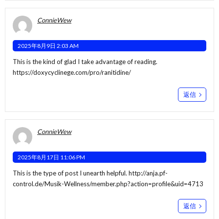
ConnieWew
2025年8月9日 2:03 AM
This is the kind of glad I take advantage of reading.
https://doxycyclinege.com/pro/ranitidine/
返信
ConnieWew
2025年8月17日 11:06 PM
This is the type of post I unearth helpful.
http://anja.pf-
control.de/Musik-Wellness/member.php?action=profile&uid=4713
返信