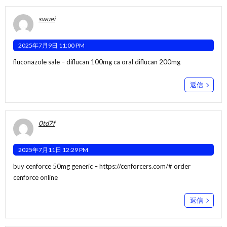
swuei
2025年7月9日 11:00 PM
fluconazole sale –
diflucan 100mg ca
oral diflucan 200mg
返信
0td7f
2025年7月11日 12:29 PM
buy cenforce 50mg generic –
https://cenforcers.com/#
order
cenforce online
返信