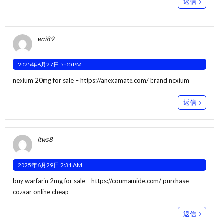
返信
wzi89
2025年6月27日 5:00 PM
nexium 20mg for sale –
https://anexamate.com/
brand nexium
返信
itws8
2025年6月29日 2:31 AM
buy warfarin 2mg for sale –
https://coumamide.com/
purchase
cozaar online cheap
返信