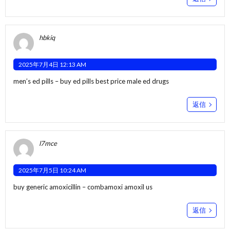
hbkiq
2025年7月4日 12:13 AM
men’s ed pills –
buy ed pills best price
male ed drugs
返信
l7mce
2025年7月5日 10:24 AM
buy generic amoxicillin –
combamoxi
amoxil us
返信