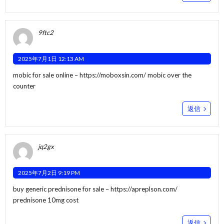
9ftc2
2025年7月1日 12:13 AM
mobic for sale online –
https://moboxsin.com/
mobic over the
counter
返信
jq2gx
2025年7月2日 9:19 PM
buy generic prednisone for sale –
https://apreplson.com/
prednisone 10mg cost
返信