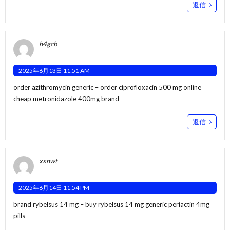
返信
h4gcb
2025年6月13日 11:51 AM
order azithromycin generic –
order ciprofloxacin 500 mg online
cheap
metronidazole 400mg brand
返信
xxnwt
2025年6月14日 11:54 PM
brand rybelsus 14 mg –
buy rybelsus 14 mg generic
periactin 4mg
pills