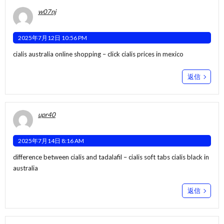
w07nj
2025年7月12日 10:56 PM
cialis australia online shopping –
click
cialis prices in mexico
返信
upr40
2025年7月14日 8:16 AM
difference between cialis and tadalafil –
cialis soft tabs
cialis black in
australia
返信