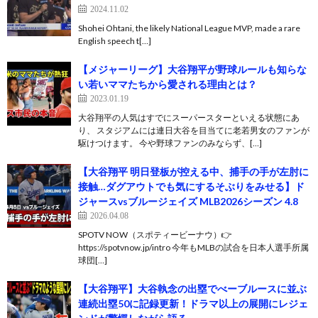
2024.11.02
Shohei Ohtani, the likely National League MVP, made a rare
English speech t[…]
【メジャーリーグ】大谷翔平が野球ルールも知らな
い若いママたちから愛される理由とは？
2023.01.19
大谷翔平の人気はすでにスーパースターといえる状態にあ
り、 スタジアムには連日大谷を目当てに老若男女のファンが
駆けつけます。 今や野球ファンのみならず、[…]
【大谷翔平 明日登板が控える中、捕手の手が左肘に
接触…ダグアウトでも気にするそぶりをみせる】ド
ジャースvsブルージェイズ MLB2026シーズン 4.8
2026.04.08
SPOTV NOW（スポティービーナウ）👉
https://spotvnow.jp/intro 今年もMLBの試合を日本人選手所属
球団[…]
【大谷翔平】大谷執念の出塁でべーブルースに並ぶ
連続出塁50に記録更新！ドラマ以上の展開にレジェ