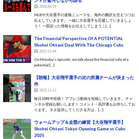
ンドが驚愕しながら語る
2026.04.19
MLBや大谷選手の速報ニュースを、海外の翻訳を交えつつお
伝えしていきます。 一緒に大谷選手を応援していきましょ
う！ 一部誤った情報をお伝えしてしまうこ[…]
The Financial Perspective Of A POTENTIAL
Shohei Ohtani Deal With The Chicago Cubs
2023.12.04
On Monday’s episode, we talk about the financial side of a
potential […]
【朗報】大谷翔平選手の次の所属チームが決まった
件
2023.12.12
毎日18時半投稿！ アフレコ動画を投稿していきます。 チャ
ンネル登録お願いします！ コメント・高評価もお待ちしてお
ります。 ネタ提供してくださる方は、[…]
ウォームアップ＆走塁の練習【大谷翔平選手】
Shohei Ohtani Tokyo Opening Game vs Cubs
2025