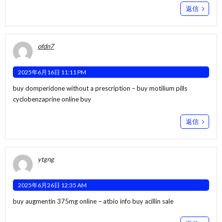
返信
ofdn7
2025年6月16日 11:11 PM
buy domperidone without a prescription –
buy motilium pills
cyclobenzaprine online buy
返信
ytgng
2025年6月26日 12:35 AM
buy augmentin 375mg online –
atbio info
buy acillin sale