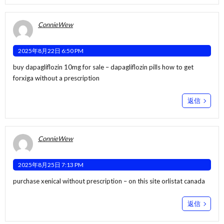
ConnieWew
2025年8月22日 6:50 PM
buy dapagliflozin 10mg for sale –
dapagliflozin pills
how to get
forxiga without a prescription
返信
ConnieWew
2025年8月25日 7:13 PM
purchase xenical without prescription –
on this site
orlistat canada
返信