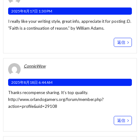
2025年8月17日 1:30 PM
I really like your writing style, great info, appreciate it for posting :D.
“Faith is a continuation of reason.” by William Adams.
返信
ConnieWew
2025年8月18日 6:44 AM
Thanks recompense sharing. It’s top quality.
http://www.orlandogamers.org/forum/member.php?
action=profile&uid=29108
返信