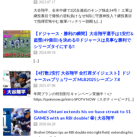
2023.07.17
大谷翔平、全米中継で2試合連続のキング独走34号！ エ軍は
継投裏目で痛恨の逆転負け なぜ8回に守護神投入？継投裏目
で指揮官悔やむ 敵軍バッテリー脱帽も[…]
【ドジャース・勝利の瞬間】大谷翔平選手は1安打&
盗塁(49個目)を決める⚾️ドジャースは見事な勝利で
シリーズタイにする‼️
2024.09.19
[…]
【4打数2安打 大谷翔平 全打席ダイジェスト】ドジ
ャースvsブリュワーズ MLB2025シーズン 7.8
2025.07.08
年間プランの特別割引キャンペーン実施中！ 👉
https://spotvnow.jp/intro SPOTV NOW（スポティービーナ[…]
Shohei Ohtani extends his on-base streak to 51
GAMES with an RBI double! 🤩 | 大谷翔平
2026.04.20
Shohei Ohtani rips an RBI double into right field, extending his