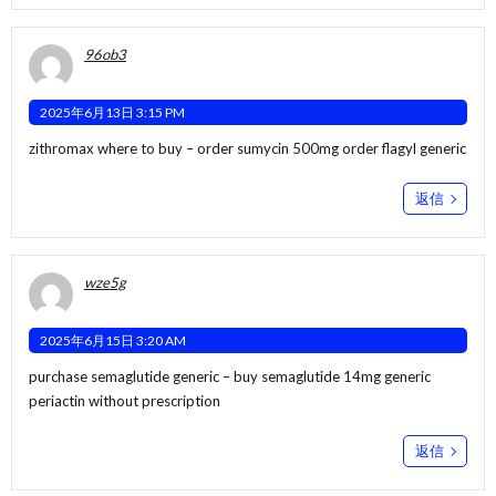
96ob3
2025年6月13日 3:15 PM
zithromax where to buy –
order sumycin 500mg
order flagyl generic
返信
wze5g
2025年6月15日 3:20 AM
purchase semaglutide generic –
buy semaglutide 14mg generic
periactin without prescription
返信