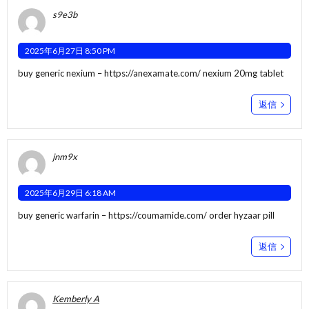
s9e3b
2025年6月27日 8:50 PM
buy generic nexium –
https://anexamate.com/
nexium 20mg tablet
返信
jnm9x
2025年6月29日 6:18 AM
buy generic warfarin –
https://coumamide.com/
order hyzaar pill
返信
Kemberly A