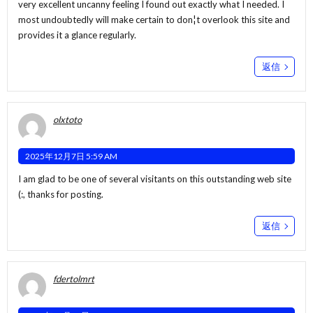
very excellent uncanny feeling I found out exactly what I needed. I
most undoubtedly will make certain to don¦t overlook this site and
provides it a glance regularly.
返信
olxtoto
2025年12月7日 5:59 AM
I am glad to be one of several visitants on this outstanding web site
(:, thanks for posting.
返信
fdertolmrt