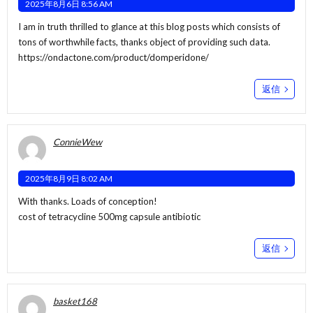
2025年8月6日 8:56 AM
I am in truth thrilled to glance at this blog posts which consists of
tons of worthwhile facts, thanks object of providing such data.
https://ondactone.com/product/domperidone/
返信
ConnieWew
2025年8月9日 8:02 AM
With thanks. Loads of conception!
cost of tetracycline 500mg capsule antibiotic
返信
basket168