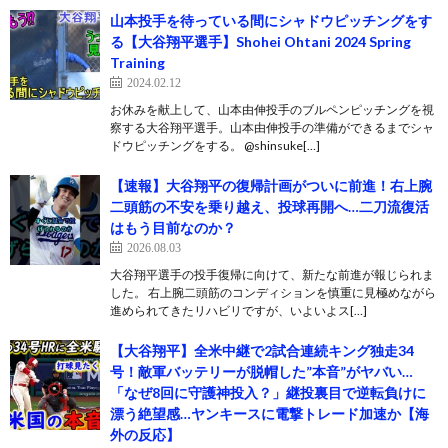
山本投手を待っている間にシャドウピッチングをす
る【大谷翔平選手】Shohei Ohtani 2024 Spring
Training
2024.02.12
お休みを献上して、山本由伸投手のブルペンピッチングを視
察する大谷翔平選手。山本由伸投手の準備ができるまでシャ
ドウピッチングをする。 @shinsuke[…]
【速報】大谷翔平の復帰計画がついに前進！右上腕
二頭筋の不安を乗り越え、投球再開へ…二刀流復活
はもう目前なのか？
2026.08.03
大谷翔平選手の投手復帰に向けて、新たな前進が報じられま
した。 右上腕二頭筋のコンディションを慎重に見極めながら
進められてきたリハビリですが、いよいよス[…]
【大谷翔平】全米中継で2試合連続キング独走34
号！敵軍バッテリーが脱帽した”本音”がヤバい…
「なぜ8回に守護神投入？」継投裏目で逆転負けに
漂う絶望感…ヤンキースに電撃トレード加速か【海
外の反応】