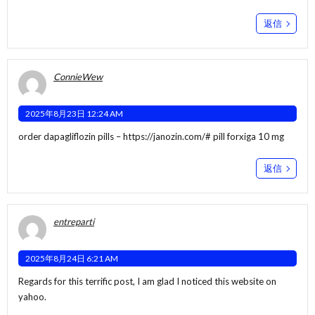
返信
ConnieWew
2025年8月23日 12:24 AM
order dapagliflozin pills –
https://janozin.com/#
pill forxiga 10 mg
返信
entreparti
2025年8月24日 6:21 AM
Regards for this terrific post, I am glad I noticed this website on
yahoo.