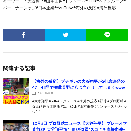
キーワード：大谷翔平#山本由伸#ドジャース#THK#木下グループ#
パートナーシップ#日本企業#YouTube#海外の反応 #海外反応
関連する記事
【海外の反応】ブチギレの大谷翔平が2打席連発の
47・48号で先輩菅野に八つ当たりしてしまうwww
2025.09.08
#大谷翔平 #mlb #ドジャース #海外の反応 #野球 #プロ野球 #
なんj #佐々木朗希 #2ch #5ch #山本由伸 #ヤンキース #ジャッ
ジ[…]
10月5日 プロ野球ニュース【大谷翔平】 プレーオフ
直前SP!大谷翔平”54HR59盗塁”スゴさを高橋由伸×