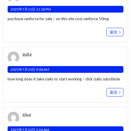
2025年7月11日 11:18 PM
purchase cenforce for sale –
on this site
cost cenforce 50mg
返信
6ofcg
2025年7月13日 9:08 AM
how long does it take cialis to start working –
click
cialis substitute
返信
6lsus
2025年7月15日 3:26 AM