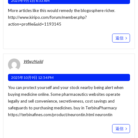
2025年9月1日 8:53 AM
More articles like this would remedy the blogosphere richer.
http://www.kiripo.com/forum/member.php?
action=profile&uid=1193145
返信
WbgzNaild
2025年10月9日 12:54 PM
You can protect yourself and your stock nearby being alert when
buying medicine online. Some pharmaceutics websites operate
legally and sell convenience, secretiveness, cost savings and
safeguards to purchasing medicines. buy in TerbinaPharmacy
https://terbinafines.com/product/neurontin.html
neurontin
返信