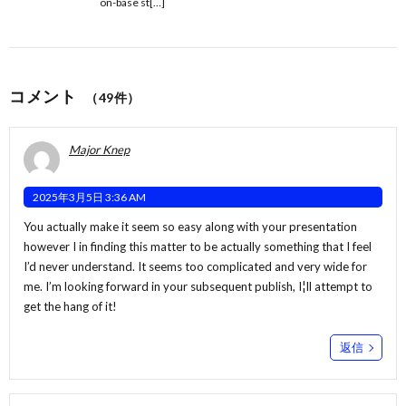
on-base st[…]
コメント
（49件）
Major Knep
2025年3月5日 3:36 AM
You actually make it seem so easy along with your presentation
however I in finding this matter to be actually something that I feel
I’d never understand. It seems too complicated and very wide for
me. I’m looking forward in your subsequent publish, I¦ll attempt to
get the hang of it!
返信