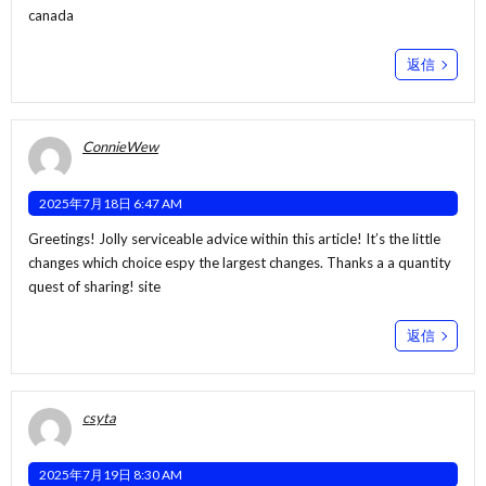
canada
返信
ConnieWew
2025年7月18日 6:47 AM
Greetings! Jolly serviceable advice within this article! It’s the little
changes which choice espy the largest changes. Thanks a a quantity
quest of sharing!
site
返信
csyta
2025年7月19日 8:30 AM