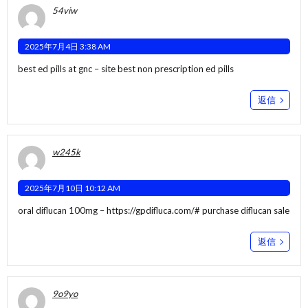
54viw
2025年7月4日 3:38 AM
best ed pills at gnc –
site
best non prescription ed pills
返信
w245k
2025年7月10日 10:12 AM
oral diflucan 100mg –
https://gpdifluca.com/#
purchase diflucan sale
返信
9o9yo