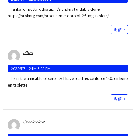
Thanks for putting this up. It’s understandably done.
https://prohnrg.com/product/metoprolol-25-mg-tablets/
返信
u3tns
2025年7月24日 8:25 PM
This is the amicable of serenity I have reading.
cenforce 100 en ligne
en tablette
返信
ConnieWew