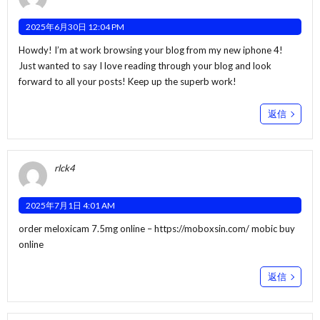
2025年6月30日 12:04 PM
Howdy! I’m at work browsing your blog from my new iphone 4!
Just wanted to say I love reading through your blog and look
forward to all your posts! Keep up the superb work!
返信
rlck4
2025年7月1日 4:01 AM
order meloxicam 7.5mg online –
https://moboxsin.com/
mobic buy
online
返信