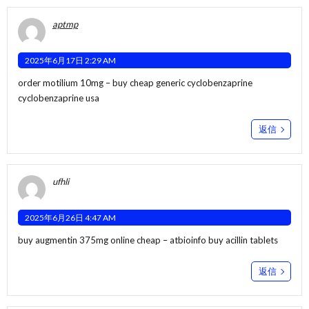
aptmp
2025年6月17日 2:29 AM
order motilium 10mg –
buy cheap generic cyclobenzaprine
cyclobenzaprine usa
返信
ufhli
2025年6月26日 4:47 AM
buy augmentin 375mg online cheap –
atbioinfo
buy acillin tablets
返信