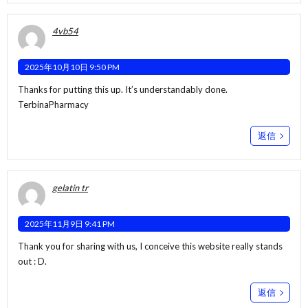
4vb54
2025年10月10日 9:50 PM
Thanks for putting this up. It’s understandably done.
TerbinaPharmacy
返信
gelatin tr
2025年11月9日 9:41 PM
Thank you for sharing with us, I conceive this website really stands
out : D.
返信