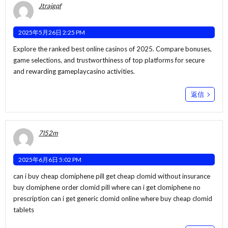
Jtrajgqf
2025年5月26日 2:25 PM
Explore the ranked best online casinos of 2025. Compare bonuses,
game selections, and trustworthiness of top platforms for secure
and rewarding gameplay
casino activities
.
返信
7l52m
2025年6月6日 5:02 PM
can i buy cheap clomiphene pill get cheap clomid without insurance
buy clomiphene
order clomid pill
where can i get clomiphene no
prescription can i get generic clomid online where buy cheap clomid
tablets