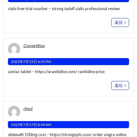
cialis free trial voucher –
strong tadafl
cialis professional review
返信
ConnieWew
2025年7月15日 6:55 PM
zantac tablet –
https://aranitidine.com/
ranitidine price
返信
rfnp1
2025年7月17日 8:09 AM
sildenafil 100mg cost –
https://strongvpls.com/
order viagra online