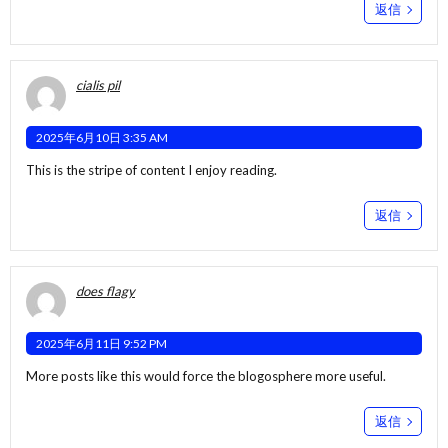
返信
cialis pil
2025年6月10日 3:35 AM
This is the stripe of content I enjoy reading.
返信
does flagy
2025年6月11日 9:52 PM
More posts like this would force the blogosphere more useful.
返信