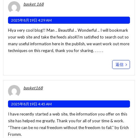
basket 168
2025年8月19日 4:29 AM
Hiya very cool blog!! Man .. Beautiful .. Wonderful .. I will bookmark
your web site and take the feeds alsoKI’m satisfied to search out so
many useful information here in the publish, we want work out more
techniques on this regard, thank you for sharing. . . . . .
返信
basket168
2025年8月19日 4:45 AM
I have recently started a web site, the information you offer on this
site has helped me greatly. Thank you for all of your time & work.
“There can be no real freedom without the freedom to fail.” by Erich
Fromm.