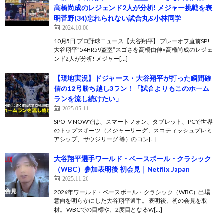
高橋尚成のレジェンド2人が分析! メジャー挑戦を表
明菅野(34)忘れられない試合丸&小林同学
2024.10.06
10月5日 プロ野球ニュース【大谷翔平】 プレーオフ直前SP!
大谷翔平”54HR59盗塁”スゴさを高橋由伸×高橋尚成のレジェ
ンド2人が分析! メジャー[…]
【現地実況】ドジャース・大谷翔平が打った瞬間確
信の12号勝ち越し3ラン！「試合よりもこのホーム
ランを流し続けたい」
2025.05.11
SPOTV NOWでは、スマートフォン、タブレット、PCで世界
のトップスポーツ（メジャーリーグ、スコティッシュプレミ
アシップ、サウジリーグ 等）のコン[…]
大谷翔平選手ワールド・ベースボール・クラシック
（WBC）参加表明後 初会見｜Netflix Japan
2025.11.26
2026年ワールド・ベースボール・クラシック（WBC）出場
意向を明らかにした大谷翔平選手。 表明後、初の会見を取
材。 WBCでの目標や、2度目となるW[…]