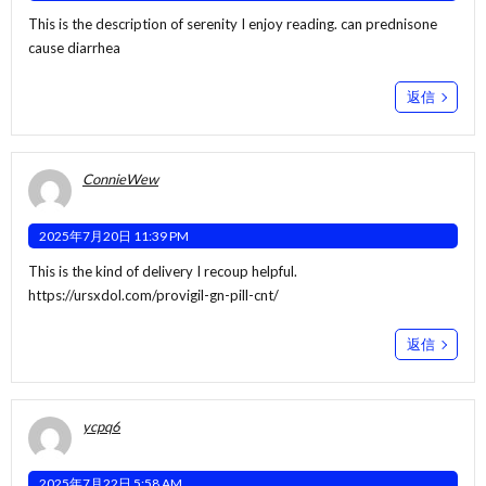
This is the description of serenity I enjoy reading.
can prednisone
cause diarrhea
返信
ConnieWew
2025年7月20日 11:39 PM
This is the kind of delivery I recoup helpful.
https://ursxdol.com/provigil-gn-pill-cnt/
返信
ycpq6
2025年7月22日 5:58 AM