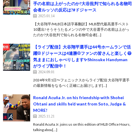
手の名前は上がったのか?大谷批判で知られる名物司
会者ルッソの反応は?#ドジャース
2025.01.14
【大谷翔平/MLB日本語字幕翻訳】MLB歴代最高選手ベスト
10選出!そうそうたるメンツの中で大谷選手の名前は上がっ
たのか?大谷批判で知られる名物司会者[…]
【ライブ配信】大谷翔平選手は44号ホームランで活
躍⚾️ドジャースは4連勝⚾️ファンの皆さんと楽しく😆
気ままにおしゃべりします✨Shinsuke Handyman
がライブ配信中！
2024.09.01
2024年9月1日〜フェニックスからライブ配信 大谷翔平選手
の最新情報をなるべく正確にお届けします[…]
Ronald Acuña Jr. on his friendship with Shohei
Ohtani and skills he’d want from Soto, Judge &
MORE!
2025.11.21
Ronald Acuña Jr. joins us on this edition of MLB Office Hours,
talking abou[…]