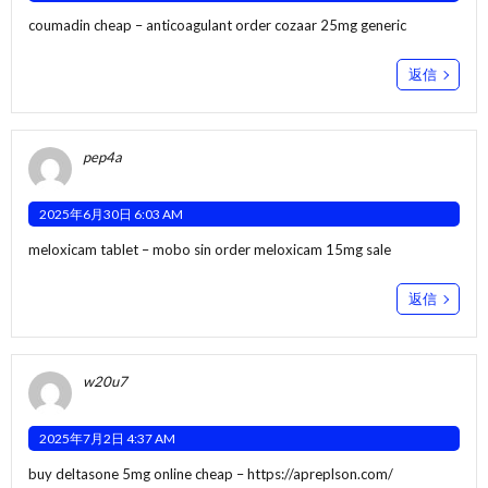
coumadin cheap –
anticoagulant
order cozaar 25mg generic
返信
pep4a
2025年6月30日 6:03 AM
meloxicam tablet –
mobo sin
order meloxicam 15mg sale
返信
w20u7
2025年7月2日 4:37 AM
buy deltasone 5mg online cheap –
https://apreplson.com/