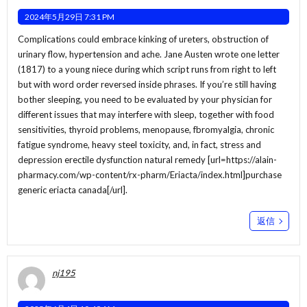
2024年5月29日 7:31 PM
Complications could embrace kinking of ureters, obstruction of
urinary flow, hypertension and ache. Jane Austen wrote one letter
(1817) to a young niece during which script runs from right to left
but with word order reversed inside phrases. If you’re still having
bother sleeping, you need to be evaluated by your physician for
different issues that may interfere with sleep, together with food
sensitivities, thyroid problems, menopause, fbromyalgia, chronic
fatigue syndrome, heavy steel toxicity, and, in fact, stress and
depression erectile dysfunction natural remedy [url=https://alain-
pharmacy.com/wp-content/rx-pharm/Eriacta/index.html]purchase
generic eriacta canada[/url].
返信
nj195