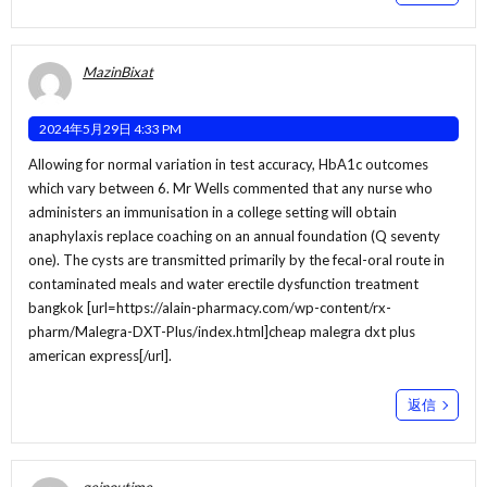
MazinBixat
2024年5月29日 4:33 PM
Allowing for normal variation in test accuracy, HbA1c outcomes
which vary between 6. Mr Wells commented that any nurse who
administers an immunisation in a college setting will obtain
anaphylaxis replace coaching on an annual foundation (Q seventy
one). The cysts are transmitted primarily by the fecal-oral route in
contaminated meals and water erectile dysfunction treatment
bangkok [url=https://alain-pharmacy.com/wp-content/rx-
pharm/Malegra-DXT-Plus/index.html]cheap malegra dxt plus
american express[/url].
返信