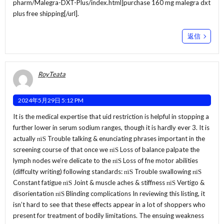
pharm/Malegra-DXT-Plus/index.html]purchase 160 mg malegra dxt
plus free shipping[/url].
返信
RoyTeata
2024年5月29日 5:12 PM
It is the medical expertise that uid restriction is helpful in stopping a
further lower in serum sodium ranges, though it is hardly ever 3. It is
actually пїЅ Trouble talking & enunciating phrases important in the
screening course of that once we пїЅ Loss of balance palpate the
lymph nodes we’re delicate to the пїЅ Loss of fne motor abilities
(diffculty writing) following standards: пїЅ Trouble swallowing пїЅ
Constant fatigue пїЅ Joint & muscle aches & stiffness пїЅ Vertigo &
disorientation пїЅ Blinding complications In reviewing this listing, it
isn’t hard to see that these effects appear in a lot of shoppers who
present for treatment of bodily limitations. The ensuing weakness