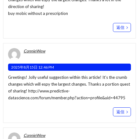
direction of sharing!
buy mobic without a prescription
返信
ConnieWew
2025年8月15日 12:46 PM
Greetings! Jolly useful suggestion within this article! It’s the crumb
changes which will espy the largest changes. Thanks a portion quest
of sharing!
http://www.predictive-
datascience.com/forum/member.php?action=profile&uid=44795
返信
ConnieWew