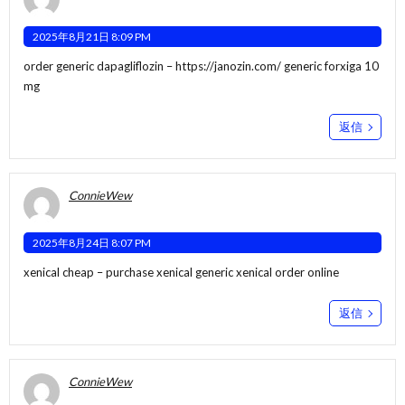
2025年8月21日 8:09 PM
order generic dapagliflozin –
https://janozin.com/
generic forxiga 10
mg
返信
ConnieWew
2025年8月24日 8:07 PM
xenical cheap –
purchase xenical generic
xenical order online
返信
ConnieWew