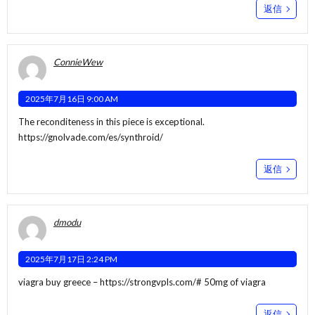
返信
ConnieWew
2025年7月16日 9:00 AM
The reconditeness in this piece is exceptional.
https://gnolvade.com/es/synthroid/
返信
dmodu
2025年7月17日 2:24 PM
viagra buy greece –
https://strongvpls.com/#
50mg of viagra
返信