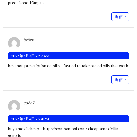
prednisone 10mg us
返信
bz8xh
2025年7月3日 7:57 AM
best non prescription ed pills –
fast ed to take
otc ed pills that work
返信
qu2b7
2025年7月4日 7:24 PM
buy amoxil cheap –
https://combamoxi.com/
cheap amoxicillin
generic