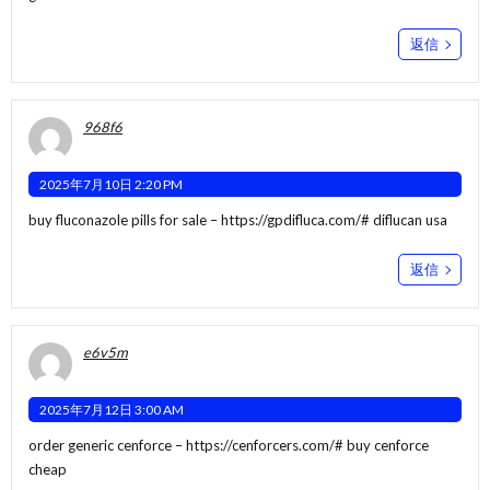
返信
968f6
2025年7月10日 2:20 PM
buy fluconazole pills for sale –
https://gpdifluca.com/#
diflucan usa
返信
e6v5m
2025年7月12日 3:00 AM
order generic cenforce –
https://cenforcers.com/#
buy cenforce
cheap