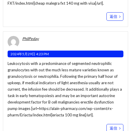
FXT/index.html]cheap malegra fxt 140 mg with visa[/url].
返信
PhilPeday
2024年5月29日 4:23 PM
Leukocytosis with a predominance of segmented neutrophilic
granulocytes with out the much less mature varieties known as
granulocytosis or neutrophilia. Following the primary half hour of
upkeep, if medical indicators of light anesthesia usually are not
current, the infusion fee should be decreased. It additionally plays a
task in early hematopoiesis and may be an important autocrine
development factor for B cell malignancies erectile dysfunction
pump images [url=https://alain-pharmacy.com/wp-content/rx-
pharm/Eriacta/index.html]eriacta 100 mg line[/url].
返信