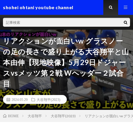
shohei ohtani youtube channel
リアクションが面白いw グラスノー
の足の長さで盛り上がる大谷翔平と山
本由伸【現地映像】5月29日ドジャー
スvsメッツ第２戦 Wヘッダー２試合
目
2024.05.29
大谷翔平(2023)
大谷翔平
大谷翔平(2023)
リアクションが面白いw グラ
HOME