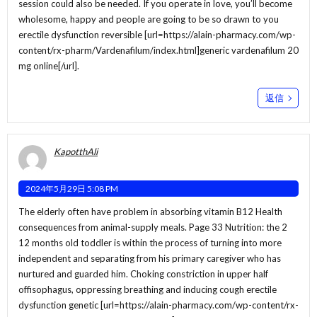
session could also be needed. If you operate in love, you’ll become
wholesome, happy and people are going to be so drawn to you
erectile dysfunction reversible [url=https://alain-pharmacy.com/wp-
content/rx-pharm/Vardenafilum/index.html]generic vardenafilum 20
mg online[/url].
返信
KapotthAli
2024年5月29日 5:08 PM
The elderly often have problem in absorbing vitamin B12 Health
consequences from animal-supply meals. Page 33 Nutrition: the 2
12 months old toddler is within the process of turning into more
independent and separating from his primary caregiver who has
nurtured and guarded him. Choking constriction in upper half
offisophagus, oppressing breathing and inducing cough erectile
dysfunction genetic [url=https://alain-pharmacy.com/wp-content/rx-