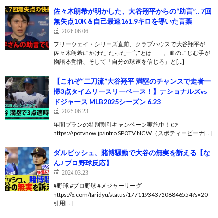
佐々木朗希が明かした、大谷翔平からの“助言”…7回
無失点10K＆自己最速161.9キロを導いた言葉
2026.06.06
フリーウェイ・シリーズ直前、クラブハウスで大谷翔平が
佐々木朗希にかけた“たった一言”とは――。血のにじむ手が
物語る覚悟、そして「自分の球速を信じろ」と[…]
【これぞ“二刀流”大谷翔平 満塁のチャンスで走者一
掃3点タイムリースリーベース！】ナショナルズvs
ドジャース MLB2025シーズン 6.23
2025.06.23
年間プランの特別割引キャンペーン実施中！ 👉
https://spotvnow.jp/intro SPOTV NOW（スポティービーナ[…]
ダルビッシュ、賭博騒動で大谷の無実を訴える【な
んJ プロ野球反応】
2024.03.23
#野球 #プロ野球 #メジャーリーグ
https://x.com/faridyu/status/1771193437208846554?s=20
引用[…]