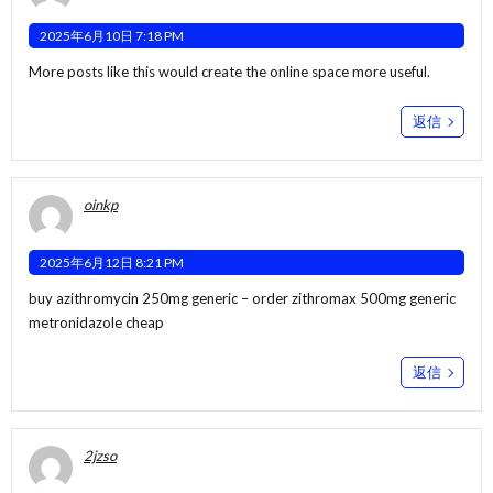
2025年6月10日 7:18 PM
More posts like this would create the online space more useful.
返信
oinkp
2025年6月12日 8:21 PM
buy azithromycin 250mg generic –
order zithromax 500mg generic
metronidazole cheap
返信
2jzso