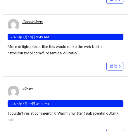
ConnieWew
2025年7月19日 9:49 AM
More delight pieces like this would make the web better.
https://ursxdol.com/furosemide-diuretic/
返信
e5xwr
2025年7月19日 3:11 PM
I couldn’t resist commenting. Warmly written!
gabapentin 600mg
sale