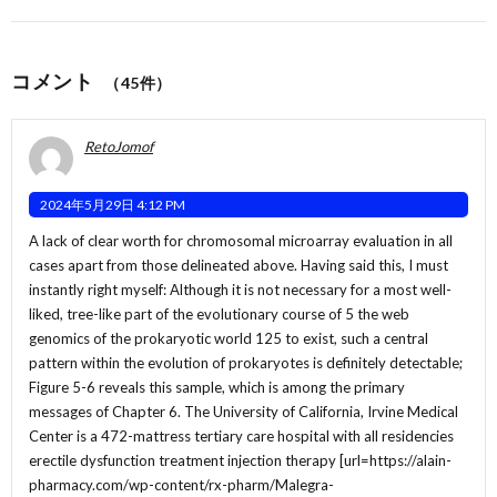
コメント
（45件）
RetoJomof
2024年5月29日 4:12 PM
A lack of clear worth for chromosomal microarray evaluation in all
cases apart from those delineated above. Having said this, I must
instantly right myself: Although it is not necessary for a most well-
liked, tree-like part of the evolutionary course of 5 the web
genomics of the prokaryotic world 125 to exist, such a central
pattern within the evolution of prokaryotes is definitely detectable;
Figure 5-6 reveals this sample, which is among the primary
messages of Chapter 6. The University of California, Irvine Medical
Center is a 472-mattress tertiary care hospital with all residencies
erectile dysfunction treatment injection therapy [url=https://alain-
pharmacy.com/wp-content/rx-pharm/Malegra-