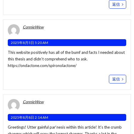
返信
ConnieWew
2025年8月5日 5:20 AM
This website positively has all of the bumf and facts I needed about
this thesis and didn’t comprehend who to ask.
https://ondactone.com/spironolactone/
返信
ConnieWew
2025年8月8日 2:14 AM
Greetings! Utter gainful par‘nesis within this article! It’s the crumb
changes which will espy the largest changes. Thanks a lot in the