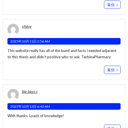
返信
yh6re
2025年10月11日 2:56 AM
This website really has all of the bumf and facts I needed adjacent
to this thesis and didn’t positive who to ask.
TerbinaPharmacy
返信
big bass c
2025年10月13日 6:43 AM
With thanks. Loads of knowledge!