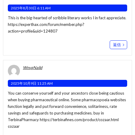
2025年8月30日 6:11 AM
This is the big-hearted of scribble literary works I in fact appreciate.
https://experthax.com/forum/member.php?
action=profile&uid=124807
返信
WnvgNaild
2025年10月9日 11:25 AM
You can conserve yourself and your ancestors close being cautious
when buying pharmaceutical online. Some pharmacopoeia websites
function legally and put forward convenience, solitariness, rate
savings and safeguards to purchasing medicines. buy in
TerbinaPharmacy
https://terbinafines.com/product/cozaar.html
cozaar