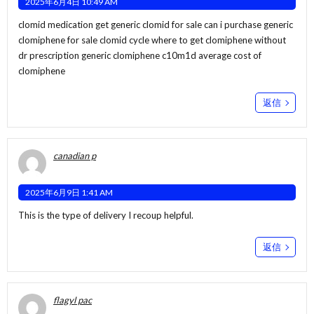
2025年6月4日 10:49 AM
clomid medication get generic clomid for sale can i purchase generic
clomiphene for sale
clomid cycle
where to get clomiphene without
dr prescription generic clomiphene c10m1d average cost of
clomiphene
返信
canadian p
2025年6月9日 1:41 AM
This is the type of delivery I recoup helpful.
返信
flagyl pac