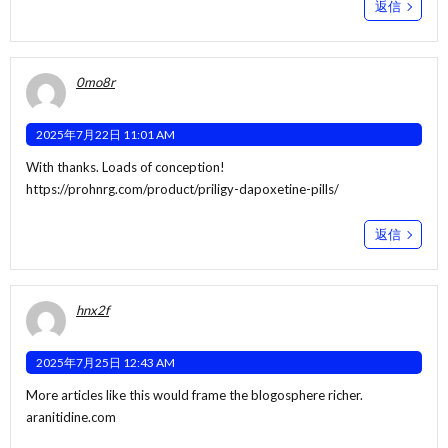
返信
0mo8r
2025年7月22日 11:01 AM
With thanks. Loads of conception!
https://prohnrg.com/product/priligy-dapoxetine-pills/
返信
hnx2f
2025年7月25日 12:43 AM
More articles like this would frame the blogosphere richer.
aranitidine.com