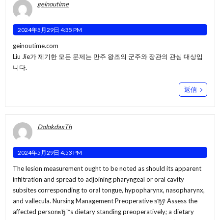
geinoutime
2024年5月29日 4:35 PM
geinoutime.com
Liu Jie가 제기한 모든 문제는 만주 왕조의 군주와 장관의 관심 대상입
니다.
返信
DolokdaxTh
2024年5月29日 4:53 PM
The lesion measurement ought to be noted as should its apparent
infiltration and spread to adjoining pharyngeal or oral cavity
subsites corresponding to oral tongue, hypopharynx, nasopharynx,
and vallecula. Nursing Management Preoperative вЂў Assess the
affected personвЂ™s dietary standing preoperatively; a dietary