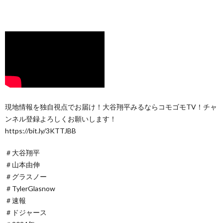
現地情報を独自視点でお届け！大谷翔平みるならコモゴモTV！チャ
ンネル登録よろしくお願いします！
https://bit.ly/3KTTJBB
＃大谷翔平
＃山本由伸
＃グラスノー
＃TylerGlasnow
＃速報
＃ドジャース