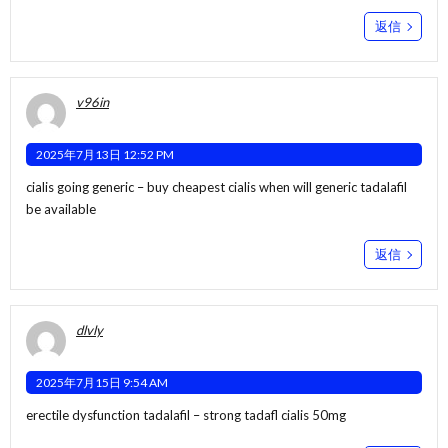
返信
v96in
2025年7月13日 12:52 PM
cialis going generic –
buy cheapest cialis
when will generic tadalafil
be available
返信
dlvly
2025年7月15日 9:54 AM
erectile dysfunction tadalafil –
strong tadafl
cialis 50mg