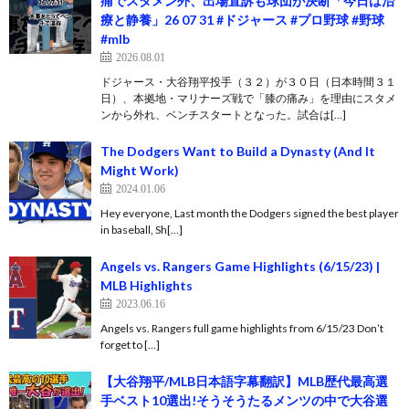
痛でスタメン外、出場直訴も球団が決断「今日は治
療と静養」26 07 31 #ドジャース #プロ野球 #野球
#mlb
2026.08.01
ドジャース・大谷翔平投手（３２）が３０日（日本時間３１
日）、本拠地・マリナーズ戦で「膝の痛み」を理由にスタメ
ンから外れ、ベンチスタートとなった。試合は[…]
The Dodgers Want to Build a Dynasty (And It
Might Work)
2024.01.06
Hey everyone, Last month the Dodgers signed the best player
in baseball, Sh[…]
Angels vs. Rangers Game Highlights (6/15/23) |
MLB Highlights
2023.06.16
Angels vs. Rangers full game highlights from 6/15/23 Don’t
forget to […]
【大谷翔平/MLB日本語字幕翻訳】MLB歴代最高選
手ベスト10選出!そうそうたるメンツの中で大谷選