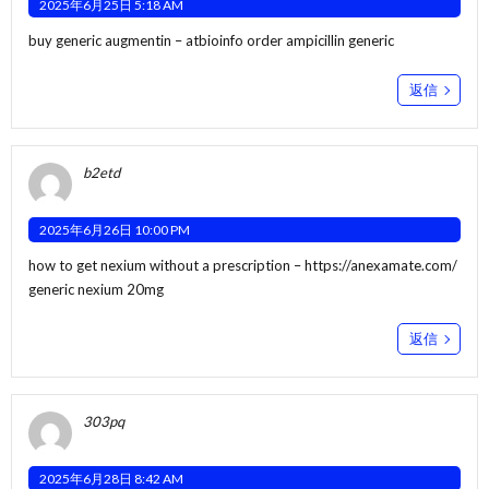
2025年6月25日 5:18 AM
buy generic augmentin –
atbioinfo
order ampicillin generic
返信
b2etd
2025年6月26日 10:00 PM
how to get nexium without a prescription –
https://anexamate.com/
generic nexium 20mg
返信
303pq
2025年6月28日 8:42 AM