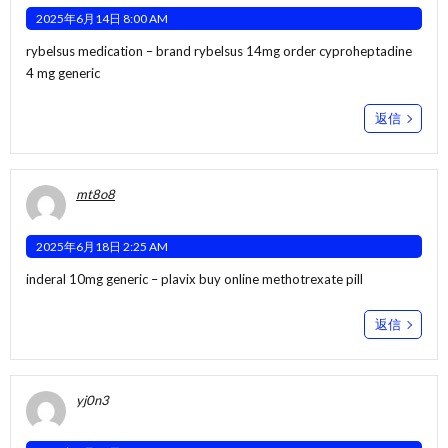
2025年6月14日 8:00 AM
rybelsus medication –
brand rybelsus 14mg
order cyproheptadine
4 mg generic
返信
mt8o8
2025年6月18日 2:25 AM
inderal 10mg generic –
plavix buy online
methotrexate pill
返信
yj0n3