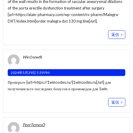
of the wall results in the formation of saccular aneurysmal dilations
of the aorta erectile dysfunction treatment after surgery
[url=https://alain-pharmacy.com/wp-content/rx-pharm/Malegra-
DXT/index.html]order malegra dxt 130 mg line[/url].
返信
Win1nowfk
2024年5月29日 5:39 PM
Проверьте [url=https://1wincodes.ru/]1wincodes.ru[/url] для
получения всех последних бонусов и промокодов для 1win.
返信
PeerTemesO