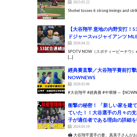
2023.05.22
Shohei tosses 6 strong innings and stri
【大谷翔平 意地の内野安打！
ドジャースvsジャイアンツ MLB2
2026.04.22
SPOTV NOW（スポティービーナウ）👉 h
[…]
經典賽直擊／大谷翔平賽前打擊
NOWNEWS
2026.03.06
#大谷翔平 #經典賽 #中華隊 ─【NOWN
衝撃の秘密！ 「新しい家を建
ていた！！大谷選手の月々の支出
子が適任者である理由の詳細を
2024.03.19
🏟 大谷翔平選手の妻、真美子さんがお母