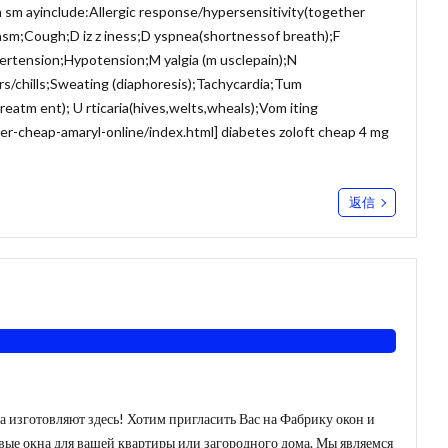
m sm ayinclude:Allergic response/hypersensitivity(together
pasm;Cough;D iz z iness;D yspnea(shortnessof breath);F
ertension;Hypotension;M yalgia (m usclepain);N
rs/chills;Sweating (diaphoresis);Tachycardia;Tum
eatm ent); U rticaria(hives,welts,wheals);Vom iting
r-cheap-amaryl-online/index.html] diabetes zoloft cheap 4 mg
返信
 изготовляют здесь! Хотим пригласить Вас на Фабрику окон и
вые окна для вашей квартиры или загородного дома. Мы являемся