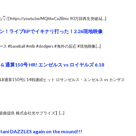
tps://youtu.be/MQhhxCaZBmc 90万回再生突破&[…]
ン！ライブBPでイキナリ打った！2.26現地映像
baseball #mlb #dodgers #海外の反応 #現地映像[…]
 通算150号 HR! エンゼルス vs ロイヤルズ 6.18
MLB通算150号), 14戦連続ヒット ロサンゼルス・エンゼルス vs カンザス
曲提供 株式会社光サプライズ】[…]
htani DAZZLES again on the mound!!!