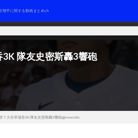
谷翔平に関する動画まとめch
3K 隊友史密斯轟3響砲
？大谷單場吞3K 隊友史密斯轟3響砲@newsebc