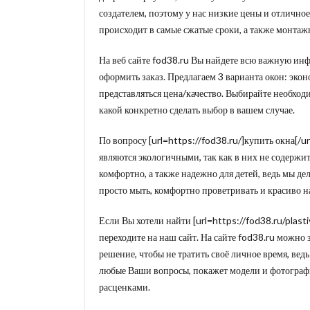
создателем, поэтому у нас низкие цены и отличное
происходит в самые сжатые сроки, а также монта
На веб сайте fod38.ru Вы найдете всю важную ин
оформить заказ. Предлагаем 3 варианта окон: экон
представляться цена/качество. Выбирайте необход
какой конкретно сделать выбор в вашем случае.
По вопросу [url=https://fod38.ru/]купить окна[/
являются экологичными, так как в них не содержит
комфортно, а также надежно для детей, ведь мы де
просто мыть, комфортно проветривать и красиво н
Если Вы хотели найти [url=https://fod38.ru/plasti
переходите на наш сайт. На сайте fod38.ru можно
решение, чтобы не тратить своё личное время, ве
любые Ваши вопросы, покажет модели и фотографи
расценками.