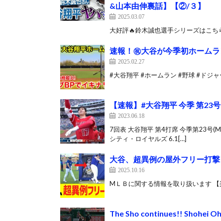
&山本由伸裏話】【②/３】
2025.03.07
大好評🔥鈴木誠也選手シリーズはこちら👇 ①ht
速報！㊗️大谷が今季初ホームラ
2025.02.27
#大谷翔平 #ホームラン #野球 #ドジャース #
【速報】#大谷翔平 今季 第23号 &
2023.06.18
7回表 大谷翔平 第4打席 今季第23号(
シティ・ロイヤルズ 6.1[…]
大谷、超異例の屋外フリー打撃
2025.10.16
MＬＢに関する情報を取り扱います 【楽
The Sho continues!! Shohei O