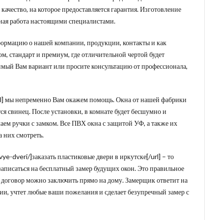
 качество, на которое предоставляется гарантия. Изготовление
жная работа настоящими специалистами.
формацию о нашей компании, продукции, контакты и как
ом, стандарт и премиум, где отличительной чертой будет
имый Вам вариант или просите консультацию от профессионала,
url] мы непременно Вам окажем помощь. Окна от нашей фабрики
ся свинец. После установки, в комнате будет бесшумно и
лаем ручки с замком. Все ПВХ окна с защитой УФ, а также их
а них смотреть.
vye-dveri/]заказать пластиковые двери в иркутске[/url] – то
 записаться на бесплатный замер будущих окон. Это правильное
дь договор можно заключить прямо на дому. Замерщик ответит на
и, учтет любые ваши пожелания и сделает безупречный замер с