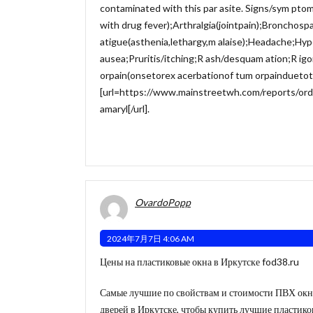
contaminated with this par asite. Signs/sym pto
with drug fever);Arthralgia(jointpain);Bronchos
atigue(asthenia,lethargy,m alaise);Headache;Hyp
ausea;Pruritis/itching;R ash/desquam ation;R igo
orpain(onsetorex acerbationof tum orpainduetotr
[url=https://www.mainstreetwh.com/reports/orde
amaryl[/url].
OvardoPopp
2024年7月7日 4:06 AM
Цены на пластиковые окна в Иркутске fod38.ru
Самые лучшие по свойствам и стоимости ПВХ окна
дверей в Иркутске, чтобы купить лучшие пластико