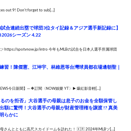
kes out 9! Don’t forget to sub[…]
53試合連続出塁で球団3位タイ記録＆アジア選手新記録に】
026シーズン 4.22
ttps://spotvnow.jp/intro 今年もMLBの試合を日本人選手所属球団
練習！陳傑憲、江坤宇、林維恩等台灣球員都在場邊朝聖｜
EWS今日新聞】─ 🔶訂閱〈NOW娛樂 YT〉▶️ 爆紅影音輕[…]
てるのを拒否」大谷選手の母親は息子のお金を全額保管し
額に驚愕！大谷選手の母親が財産管理権を譲渡 !? 真美
明らかに
さんとともに高尺スカイドームを訪れた！ 🇰🇷 2024年MLBソ[…]