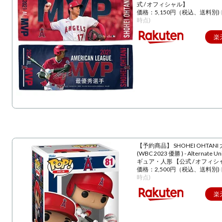
式 / オフィシャル】
価格：5,150円（税込、送料別)
時点)
楽
【予約商品】 SHOHEI OHTANI
(WBC 2023 優勝 ) - Alternate U
ギュア・人形 【公式 / オフィシ
価格：2,500円（税込、送料別)
時点)
楽