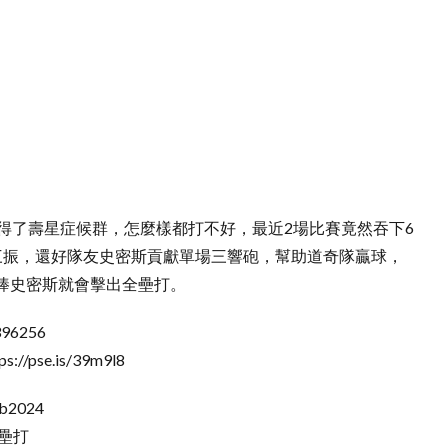
得了壽星症候群，怎麼樣都打不好，最近2場比賽竟然吞下6
三振，還好隊友史密斯貢獻單場三響砲，幫助道奇隊贏球，
棒史密斯就會擊出全壘打。
96256
se.is/39m9l8
lb2024
全壘打