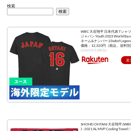
検索
検索
WBC 大谷翔平 日本代表 Tシャツ
ジャパン Youth 2023 World Baseba
ネーム&ナンバー 23wbsf Lege
価格：12,320円（税込、送料別
(2023/3/31時点)
楽
SHOHEI OHTANI 大谷翔平 (WBC
) - 2021 AL MVP Cooling Towe