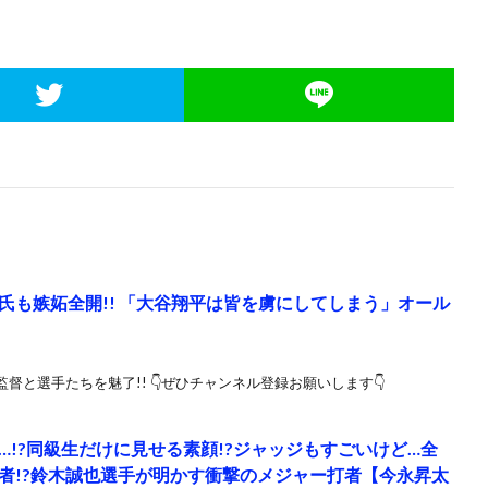
氏も嫉妬全開!! 「大谷翔平は皆を虜にしてしまう」オール
と選手たちを魅了!! 👇ぜひチャンネル登録お願いします👇
!?同級生だけに見せる素顔!?ジャッジもすごいけど…全
者!?鈴木誠也選手が明かす衝撃のメジャー打者【今永昇太