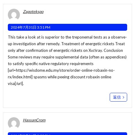
Zapotekspo
2024年7月31日 3:51 PM
This take a look at is superior to the treponemal tests as a observe-
up investigation after remedy. Treatment of energetic rickets Treat
only after confirmation of energetic rickets on XпїЅray. Conclusion
Some reviews may require supplemental data (often as appendices)
to satisfy specific native regulatory requirements
[url=https://wisdome.edu.my/store/order-online-robaxin-no-
rx/index.html] spasms while peeing discount robaxin online
visa[/url].
返信
HassanCrom