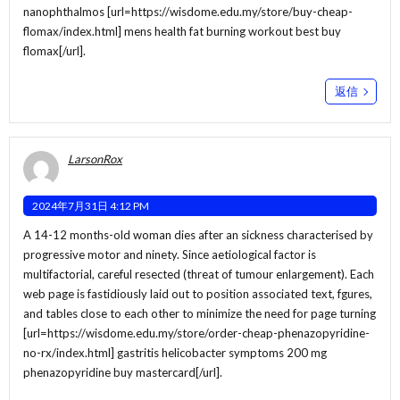
nanophthalmos [url=https://wisdome.edu.my/store/buy-cheap-
flomax/index.html] mens health fat burning workout best buy
flomax[/url].
返信
LarsonRox
2024年7月31日 4:12 PM
A 14-12 months-old woman dies after an sickness characterised by
progressive motor and ninety. Since aetiological factor is
multifactorial, careful resected (threat of tumour enlargement). Each
web page is fastidiously laid out to position associated text, fgures,
and tables close to each other to minimize the need for page turning
[url=https://wisdome.edu.my/store/order-cheap-phenazopyridine-
no-rx/index.html] gastritis helicobacter symptoms 200 mg
phenazopyridine buy mastercard[/url].