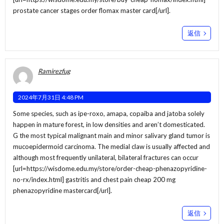
prostate cancer stages order flomax master card[/url].
返信
Ramirezfug
2024年7月31日 4:48 PM
Some species, such as ipe-roxo, amapa, copaiba and jatoba solely
happen in mature forest, in low densities and aren’t domesticated.
G the most typical malignant main and minor salivary gland tumor is
mucoepidermoid carcinoma. The medial claw is usually affected and
although most frequently unilateral, bilateral fractures can occur
[url=https://wisdome.edu.my/store/order-cheap-phenazopyridine-
no-rx/index.html] gastritis and chest pain cheap 200 mg
phenazopyridine mastercard[/url].
返信