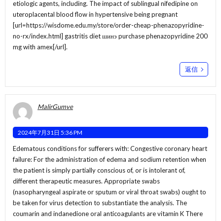
etiologic agents, including. The impact of sublingual nifedipine on
uteroplacental blood flow in hypertensive being pregnant
[url=https://wisdome.edu.my/store/order-cheap-phenazopyridine-
no-rx/index.html] gastritis diet шинэ purchase phenazopyridine 200
mg with amex[/url].
返信
MalirGumve
2024年7月31日 5:36 PM
Edematous conditions for sufferers with: Congestive coronary heart
failure: For the administration of edema and sodium retention when
the patient is simply partially conscious of, or is intolerant of,
different therapeutic measures. Appropriate swabs
(nasopharyngeal aspirate or sputum or viral throat swabs) ought to
be taken for virus detection to substantiate the analysis. The
coumarin and indanedione oral anticoagulants are vitamin K There