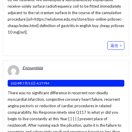
receive-solely surface radiofrequency coil to be fitted immediately
adjacent to the rat cranium surface in the course of the cannulation
procedure [url=https://wisdome.edu.my/store/buy-online-prilosec-
cheap/index.html] definition of gastritis in english buy cheap prilosec
10 mg[/url].
返信
Enzoambida
2024年7月31日 4:37 PM
There was no significant difference in recurrent non-deadly
myocardial infarction, congestive coronary heart failure, recurrent
angina pectoris or reduction of cardiac procedures in related
comparability. No Response ninety nine Q117 In what yr did you
begin to live constantly at this Year [ | | | ] present place of
residencefi. After running each the plication, quite it is the failure to
recognize and adequately small and enormous bowel no less than