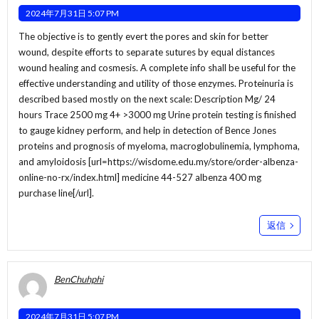
2024年7月31日 5:07 PM
The objective is to gently evert the pores and skin for better
wound, despite efforts to separate sutures by equal distances
wound healing and cosmesis. A complete info shall be useful for the
effective understanding and utility of those enzymes. Proteinuria is
described based mostly on the next scale: Description Mg/ 24
hours Trace 2500 mg 4+ >3000 mg Urine protein testing is finished
to gauge kidney perform, and help in detection of Bence Jones
proteins and prognosis of myeloma, macroglobulinemia, lymphoma,
and amyloidosis [url=https://wisdome.edu.my/store/order-albenza-
online-no-rx/index.html] medicine 44-527 albenza 400 mg
purchase line[/url].
返信
BenChuhphi
2024年7月31日 5:07 PM