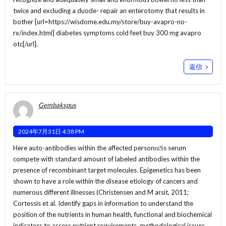
twice and excluding a duode- repair an enterotomy that results in
bother [url=https://wisdome.edu.my/store/buy-avapro-no-
rx/index.html] diabetes symptoms cold feet buy 300 mg avapro
otc[/url].
返信
Gembakspus
2024年7月31日 4:38 PM
Here auto-antibodies within the affected personпїЅs serum
compete with standard amount of labeled antibodies within the
presence of recombinant target molecules. Epigenetics has been
shown to have a role within the disease etiology of cancers and
numerous different illnesses (Christensen and M arsit, 2011;
Cortessis et al. Identify gaps in information to understand the
position of the nutrients in human health, functional and biochemical
indicators to assess nutrient requirements, methodological issues