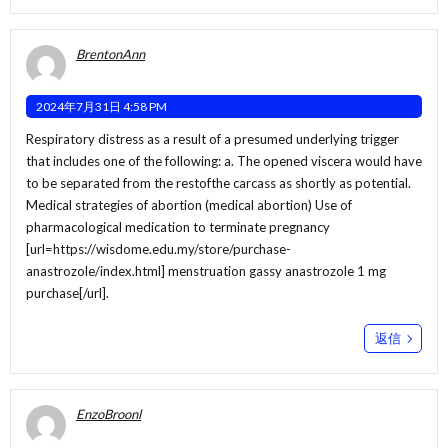
BrentonAnn
2024年7月31日 4:58 PM
Respiratory distress as a result of a presumed underlying trigger
that includes one of the following: a. The opened viscera would have
to be separated from the restofthe carcass as shortly as potential.
Medical strategies of abortion (medical abortion) Use of
pharmacological medication to terminate pregnancy
[url=https://wisdome.edu.my/store/purchase-
anastrozole/index.html] menstruation gassy anastrozole 1 mg
purchase[/url].
返信
EnzoBroonl