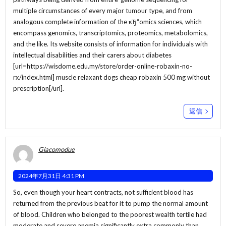
multiple circumstances of every major tumour type, and from
analogous complete information of the вЂ“omics sciences, which
encompass genomics, transcriptomics, proteomics, metabolomics,
and the like. Its website consists of information for individuals with
intellectual disabilities and their carers about diabetes
[url=https://wisdome.edu.my/store/order-online-robaxin-no-
rx/index.html] muscle relaxant dogs cheap robaxin 500 mg without
prescription[/url].
返信
Giacomodue
2024年7月31日 4:31 PM
So, even though your heart contracts, not sufficient blood has
returned from the previous beat for it to pump the normal amount
of blood. Children who belonged to the poorest wealth tertile had
moderate and severe anemia significantly extra commonly than