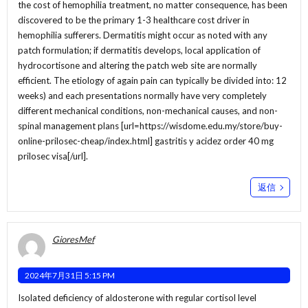
the cost of hemophilia treatment, no matter consequence, has been
discovered to be the primary 1-3 healthcare cost driver in
hemophilia sufferers. Dermatitis might occur as noted with any
patch formulation; if dermatitis develops, local application of
hydrocortisone and altering the patch web site are normally
efficient. The etiology of again pain can typically be divided into: 12
weeks) and each presentations normally have very completely
different mechanical conditions, non-mechanical causes, and non-
spinal management plans [url=https://wisdome.edu.my/store/buy-
online-prilosec-cheap/index.html] gastritis y acidez order 40 mg
prilosec visa[/url].
返信
GioresMef
2024年7月31日 5:15 PM
Isolated deficiency of aldosterone with regular cortisol level