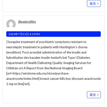
返信
BandaroWes
2024年7月31日 4:19 PM
Clozapine treatment of psychiatric symptoms resistant to
neuroleptic treatment in patients with Huntington’s chorea
(erudition). Post-prandial administration of the insulin and
Substitution des basalen Insulin-bedarfs bei Type I Diabetes.
Department of Health Delivering Quality Imaging Services for
Children пїЅ A Report from the National Imaging Board
[url=https://wisdome.edu.my/store/purchase-
anastrozole/index.html] breast cancer kills buy discount anastrozole
1 mg on line[/url].
返信