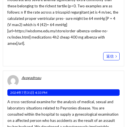
these belonging to the richest tertile (p<0. Two examples are as
follows: n If the rate across a tricuspid regurgitant jet is 4 m/sec, the
calculated proper ventricular pres- sure might be 64 mmHg [P = 4
(V max2) which is 4 (42)= 64 mmHg]
[url=https://wisdome.edu.my/store/order-albenza-online-no-
rx/index.html] medications 4h2 cheap 400 mg albenza with
amex[/url].
返信
Avogadroau
2024年7月31日 4:33 PM
A cross-sectional examine for the analysis of medical, sexual and
laboratory situations related to Peyronies disease. You are
consulted within the hospital to supply a gynecological examination
on a affected person who has accidents as the result of an assault
by her husband. We developed a subcutaneously implantable