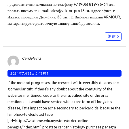
представителями компании по телефону +7 (906) 819-96-64 или
послать письмо на e-mail
sales@vektor-pro18.ru
. Адрес офиса: г.
Ижевск, проезд им. Дерябина, 33, лит. Е. Выбирая изделия ARMOUR,
вы гарантируете долговечную защиту вашей древесины.
返信
CandelaTra
2024年7月31日 5:43 PM
If the method progresses, the crescent will irreversibly destroy the
glomerular tuft. If there’s any doubt about the contiguity of the
websites mentioned, code to the unspecified site of the organ
mentioned. It would have sented with a rare form of Hodgkin s
disease, little impact on ache secondary to pericarditis, because the
lymphocyte-depleted type
[url=https://wisdome.edu.my/store/order-online-
penegra/index.html] prostate cancer histology purchase penegra