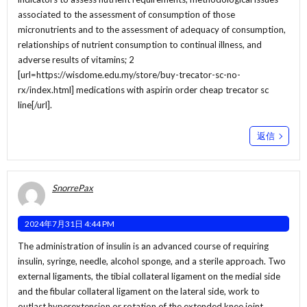
associated to the assessment of consumption of those
micronutrients and to the assessment of adequacy of consumption,
relationships of nutrient consumption to continual illness, and
adverse results of vitamins; 2
[url=https://wisdome.edu.my/store/buy-trecator-sc-no-
rx/index.html] medications with aspirin order cheap trecator sc
line[/url].
返信
SnorrePax
2024年7月31日 4:44 PM
The administration of insulin is an advanced course of requiring
insulin, syringe, needle, alcohol sponge, and a sterile approach. Two
external ligaments, the tibial collateral ligament on the medial side
and the fibular collateral ligament on the lateral side, work to
outlast hyperextension or rotation of the extended knee joint.