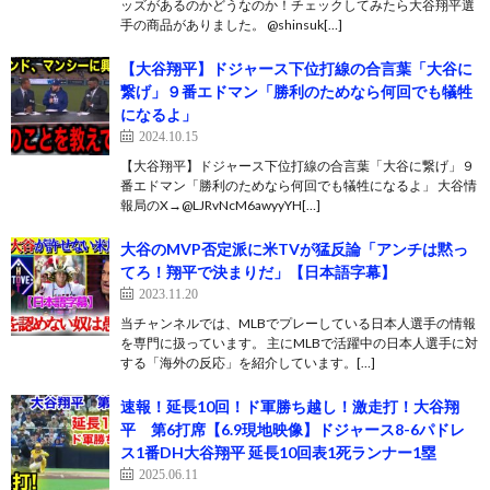
ッズがあるのかどうなのか！チェックしてみたら大谷翔平選
手の商品がありました。 @shinsuk[…]
【大谷翔平】ドジャース下位打線の合言葉「大谷に
繋げ」９番エドマン「勝利のためなら何回でも犠牲
になるよ」
2024.10.15
【大谷翔平】ドジャース下位打線の合言葉「大谷に繋げ」９
番エドマン「勝利のためなら何回でも犠牲になるよ」 大谷情
報局のX→@LJRvNcM6awyyYH[…]
大谷のMVP否定派に米TVが猛反論「アンチは黙っ
てろ！翔平で決まりだ」【日本語字幕】
2023.11.20
当チャンネルでは、MLBでプレーしている日本人選手の情報
を専門に扱っています。 主にMLBで活躍中の日本人選手に対
する「海外の反応」を紹介しています。[…]
速報！延長10回！ド軍勝ち越し！激走打！大谷翔
平 第6打席【6.9現地映像】ドジャース8-6パドレ
ス1番DH大谷翔平 延長10回表1死ランナー1塁
2025.06.11