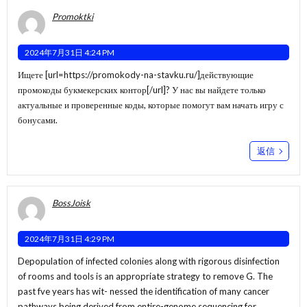
Promoktki
2024年7月31日 4:24 PM
Ищете [url=https://promokody-na-stavku.ru/]действующие
промокоды букмекерских контор[/url]? У нас вы найдете только
актуальные и проверенные коды, которые помогут вам начать игру с
бонусами.
返信
BossJoisk
2024年7月31日 4:29 PM
Depopulation of infected colonies along with rigorous disinfection
of rooms and tools is an appropriate strategy to remove G. The
past fve years has wit- nessed the identification of many cancer
pathways being derived from entire-genome sequencing for