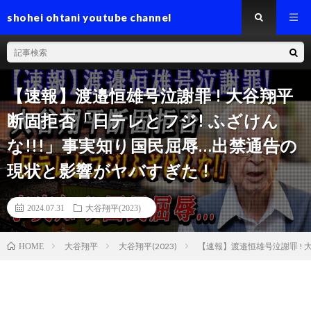
shohei ohtani youtube channel
【速報】渡邉恒雄号泣謝罪 ! 大谷翔平
断固拒否「日テレとフジ! ふざけん
な!!!」事実知り国民屈辱…出禁通告の
現状と影響がヤバすぎた !
2024.07.31
大谷翔平(2023)
大谷翔平
大谷翔平(2023)
【速報】渡邉恒雄号泣謝罪 ! 
HOME