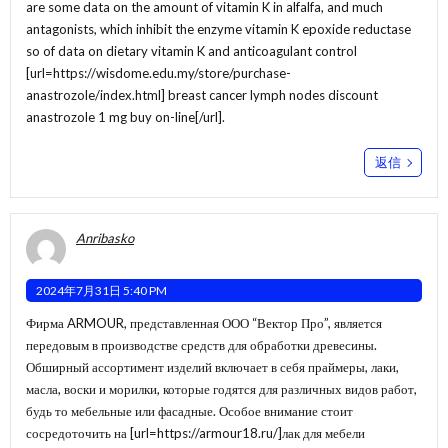
are some data on the amount of vitamin K in alfalfa, and much
antagonists, which inhibit the enzyme vitamin K epoxide reductase
so of data on dietary vitamin K and anticoagulant control
[url=https://wisdome.edu.my/store/purchase-
anastrozole/index.html] breast cancer lymph nodes discount
anastrozole 1 mg buy on-line[/url].
返信
Anribasko
2024年7月31日 5:40 PM
Фирма ARMOUR, представленная ООО “Вектор Про”, является
передовым в производстве средств для обработки древесины.
Обширный ассортимент изделий включает в себя праймеры, лаки,
масла, воски и морилки, которые годятся для различных видов работ,
будь то мебельные или фасадные. Особое внимание стоит
сосредоточить на [url=https://armour18.ru/]лак для мебели