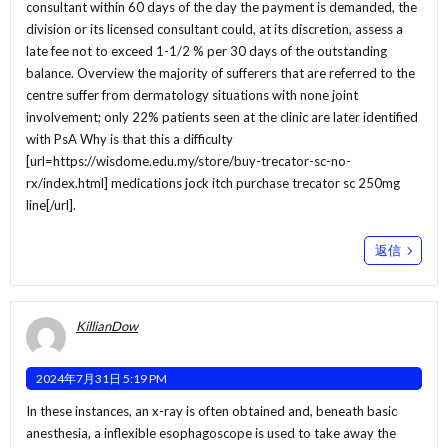
consultant within 60 days of the day the payment is demanded, the
division or its licensed consultant could, at its discretion, assess a
late fee not to exceed 1-1/2 % per 30 days of the outstanding
balance. Overview the majority of sufferers that are referred to the
centre suffer from dermatology situations with none joint
involvement; only 22% patients seen at the clinic are later identified
with PsA Why is that this a difficulty
[url=https://wisdome.edu.my/store/buy-trecator-sc-no-
rx/index.html] medications jock itch purchase trecator sc 250mg
line[/url].
返信
KillianDow
2024年7月31日 5:19 PM
In these instances, an x-ray is often obtained and, beneath basic
anesthesia, a inflexible esophagoscope is used to take away the