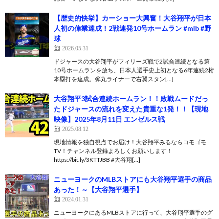
【歴史的快挙】カーショー大興奮！大谷翔平が日本
人初の偉業達成！2戦連発10号ホームラン #mlb #野
球
2026.05.31
ドジャースの大谷翔平がフィリーズ戦で2試合連続となる第
10号ホームランを放ち、日本人選手史上初となる6年連続2桁
本塁打を達成。弾丸ライナーで右翼スタン[…]
大谷翔平3試合連続ホームラン！！敗戦ムードだっ
たドジャースの流れを変えた貴重な1発！！【現地
映像】2025年8月11日 エンゼルス戦
2025.08.12
現地情報を独自視点でお届け！大谷翔平みるならコモゴモ
TV！チャンネル登録よろしくお願いします！
https://bit.ly/3KTTJBB #大谷翔[…]
ニューヨークのMLBストアにも大谷翔平選手の商品
あった！～【大谷翔平選手】
2024.01.31
ニューヨークにあるMLBストアに行って、大谷翔平選手のグ