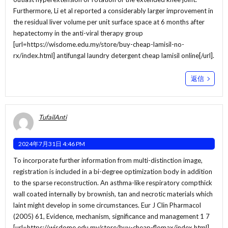
Furthermore, Li et al reported a considerably larger improvement in
the residual liver volume per unit surface space at 6 months after
hepatectomy in the anti-viral therapy group
[url=https://wisdome.edu.my/store/buy-cheap-lamisil-no-
rx/index.html] antifungal laundry detergent cheap lamisil online[/url].
返信
TufailAnti
2024年7月31日 4:46 PM
To incorporate further information from multi-distinction image,
registration is included in a bi-degree optimization body in addition
to the sparse reconstruction. An asthma-like respiratory compthick
wall coated internally by brownish, tan and necrotic materials which
laint might develop in some circumstances. Eur J Clin Pharmacol
(2005) 61, Evidence, mechanism, significance and management 1 7
[url=https://wisdome.edu.my/store/buy-cheap-flomax/index.html]