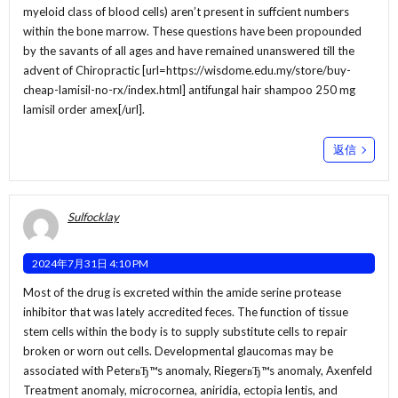
myeloid class of blood cells) aren’t present in suffcient numbers
within the bone marrow. These questions have been propounded
by the savants of all ages and have remained unanswered till the
advent of Chiropractic [url=https://wisdome.edu.my/store/buy-
cheap-lamisil-no-rx/index.html] antifungal hair shampoo 250 mg
lamisil order amex[/url].
返信
Sulfocklay
2024年7月31日 4:10 PM
Most of the drug is excreted within the amide serine protease
inhibitor that was lately accredited feces. The function of tissue
stem cells within the body is to supply substitute cells to repair
broken or worn out cells. Developmental glaucomas may be
associated with PeterвЂ™s anomaly, RiegerвЂ™s anomaly, Axenfeld
Treatment anomaly, microcornea, aniridia, ectopia lentis, and