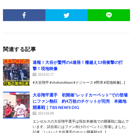
関連する記事
速報！大谷が驚愕の6連発！柵越え13発衝撃の打
撃！現地映像
2024.02.17
#大谷翔平 #shoheiohtani #ドジャース #野球 #現地映像[…]
大谷翔平選手 初開催“レッドカーペット”での登場
にファン熱狂 約4万枚のチケットが完売 本拠地
開幕戦｜TBS NEWS DIG
2023.04.09
エンゼルスの大谷翔平選手は現在本拠地での開幕戦に臨んで
います。試合前にはファン向けのイベントに登場しました。
記者 「いよいよ大谷選手のホーム開幕戦が[…]