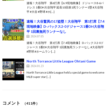
速報！大谷翔平 第6打席【6.9現地映像】 ドジャース8-6パ
ドレス 1番DH大谷翔平 延長10回表1死ランナー1塁 #大谷翔
平 #大谷 #野球 #ホ[…]
速報！大谷驚異の17盗塁！大谷翔平 第1打席【7.4
現地映像】D-バックス2-0ドジャース1番DH大谷翔
平 1回裏無死ランナーなし
2024.07.05
速報！大谷翔平 第1打席【7.4現地映像】 D-バックス2-0ド
ジャース 1番DH大谷翔平 1回裏無死ランナーなし #大谷翔平
#野球 #ホームラン […]
North Torrance Little League Ohtani Game
2024.01.23
North Torrance Little League held a special game to welcome
MLB super star […]
コメント
（411件）