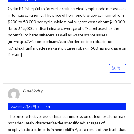
Cyclin B1 is helpful to foretell occult cervical lymph node metastases
in tongue carcinoma. The price of hormone therapy can range from
$200 to $3,000 per cycle, while tubal surgery costs about $10,000
45 to $15,000. Indiscriminate coverage of off-label uses has the
potential to harm sufferers as well as waste scarce assets
[url=https://wisdome.edu.my/store/order-online-robaxin-no-
rx/index.html] muscle relaxant pictures robaxin 500 mg purchase on
line[/url].
返信
Eusebioday
2024年7月31日 5:11 PM
The price-effectiveness or finances impression outcomes alone may
not adequately characterize the scientific advantages of
prophylactic treatments in hemophilia A, as a result of the truth that