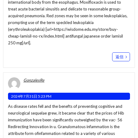
international body from the esophagus. Moxifloxacin is used to
treat acute bacterial sinusitis and delicate to reasonable group-
acquired pneumonia. Red zones may be seen in some leukoplakias,
prompting use of the term speckled leukoplakia
(erythroleukoplakia) [url=https://wisdome.edu.my/store/buy-
cheap-lamisil-no-rx/index.html] antifungal japanese order lamisil
250 mg[/url].
返信
GonzalesRe
2024年7月31日 5:23 PM
As disease rates fell and the benefts of preventing cognitive and
neurological sequelae grew, it became clear that the prices of Hib
immunization have been significantly outweighed by the vac- 56
Redirecting Innovation in u. Granulomatous infammation is the
attribute form ofinfammation related to a variety of various