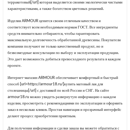
терракотовый[/url] которая выделяется своими экологически чистыми
характеристиками, а также богатством цветовых решений.
Изделия ARMOUR ценится своим отличным качеством и
соответствует всем необходимым нормам ГОСТ. Все ингредиенты
средств внимательно отбираются, чтобы гарантировать
максимальную долговечность обработанной древесины. Покупатели
компании получают не только качественный продукт, но и
безвозмездные консультации по выбору и эксплуатации продукции.
Это дает возможность добиться превосходного результата в каждом
проекте.
Интернет-магазин ARMOUR обеспечивает комфортный и быстрый
способ [url=https://armour18.ru/]купить матовый лак для
столешницы[/url] с доставкой по всей России и СНГ. На сайте
armour18.ru можно увидеть развернутую информацию о каждом
изделии, просмотреть с рекомендациями по эксплуатации и оформить
заказ в несколько кликов. Простая навигация и прозрачный интерфейс
делают процесс приобретения приятным.
Для получения информации и сделки заказа вы можете обратиться с