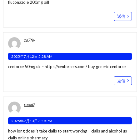
fluconazole 200mg pill
返信
zd7fw
2025年7月12日 5:28 AM
cenforce 50mg uk –
https://cenforcers.com/
buy generic cenforce
返信
ruox0
2025年7月13日 3:18 PM
how long does it take cialis to start working –
cialis and alcohol
us
cialis online pharmacy