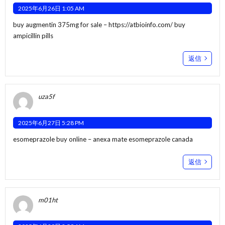
2025年6月26日 1:05 AM
buy augmentin 375mg for sale –
https://atbioinfo.com/
buy
ampicillin pills
返信
uza5f
2025年6月27日 5:28 PM
esomeprazole buy online –
anexa mate
esomeprazole canada
返信
m01ht