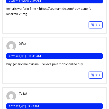
2025年6月29日 2:59 AM
generic warfarin 5mg –
https://coumamide.com/
buy generic
losartan 25mg
返信
iz8sa
2025年7月1日 12:41 AM
buy generic meloxicam –
relieve pain
mobic online buy
返信
7e1hl
2025年7月2日 9:45 PM