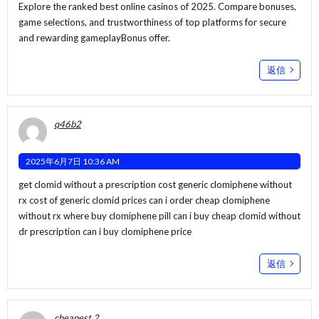
Explore the ranked best online casinos of 2025. Compare bonuses,
game selections, and trustworthiness of top platforms for secure
and rewarding gameplay
Bonus offer
.
返信
q46b2
2025年6月7日 10:36 AM
get clomid without a prescription cost generic clomiphene without
rx cost of generic clomid prices
can i order cheap clomiphene
without rx
where buy clomiphene pill can i buy cheap clomid without
dr prescription can i buy clomiphene price
返信
cheapest 2