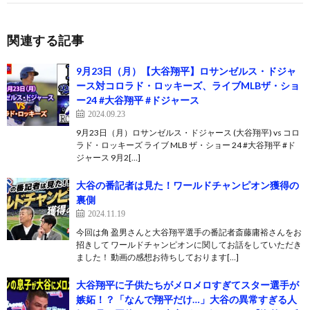
関連する記事
9月23日（月）【大谷翔平】ロサンゼルス・ドジャ
ース対コロラド・ロッキーズ、ライブMLBザ・ショ
ー24 #大谷翔平 #ドジャース
2024.09.23
9月23日（月）ロサンゼルス・ドジャース (大谷翔平) vs コロ
ラド・ロッキーズ ライブ MLB ザ・ショー 24 #大谷翔平 #ド
ジャース 9月2[…]
大谷の番記者は見た！ワールドチャンピオン獲得の
裏側
2024.11.19
今回は角 盈男さんと大谷翔平選手の番記者斎藤庸裕さんをお
招きして ワールドチャンピオンに関してお話をしていただき
ました！ 動画の感想お待ちしております[…]
大谷翔平に子供たちがメロメロすぎてスター選手が
嫉妬！？「なんで翔平だけ…」大谷の異常すぎる人