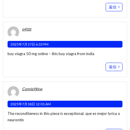
返信
p4tbt
2025年7月17日 6:33 PM
buy viagra 50 mg online –
this
buy viagra from india
返信
ConnieWew
2025年7月18日 12:01 AM
The reconditeness in this piece is exceptional.
que es mejor lyrica o
neurontin