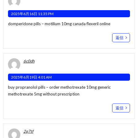
2025年6月16日 11:35 PM
domperidone pills –
motilium 10mg canada
flexeril online
返信
6c0dh
2025年6月19日 4:01 AM
buy propranolol pills –
order methotrexate 10mg generic
methotrexate 5mg without prescription
返信
2g7tf