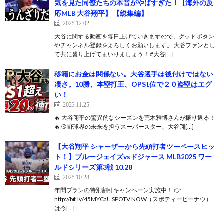
気を見た同僚たちの本音がやばすぎた！【海外の反
応MLB 大谷翔平】 【総集編】
2025.12.02
大谷に関する動画を毎日上げていきますので、グッドボタン
やチャンネル登録をよろしくお願いします。 大谷ファンとし
て共に盛り上げてまいりましょう！ #大谷[…]
移籍にお金は関係ない。大谷選手は後付けではない
凄さ。10勝、本塁打王、OPS1位で２０盗塁はエグ
い！
2023.11.25
🔥 大谷翔平の驚異的なシーズンを荒木雅博さんが振り返る！
🔥 ⚾ 野球界の未来を担うスーパースター、大谷翔[…]
【大谷翔平 シャーザーから先頭打者ツーベースヒッ
ト！】ブルージェイズvsドジャース MLB2025 ワー
ルドシリーズ第3戦 10.28
2025.10.28
年間プランの特別割引キャンペーン実施中！ 👉
http://bit.ly/45MYCaU SPOTV NOW（スポティービーナウ）
は今[…]