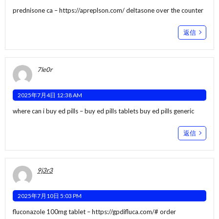
prednisone ca –
https://apreplson.com/
deltasone over the counter
返信
7le0r
2025年7月4日 12:38 AM
where can i buy ed pills –
buy ed pills tablets
buy ed pills generic
返信
9j3r3
2025年7月10日 5:03 PM
fluconazole 100mg tablet –
https://gpdifluca.com/#
order