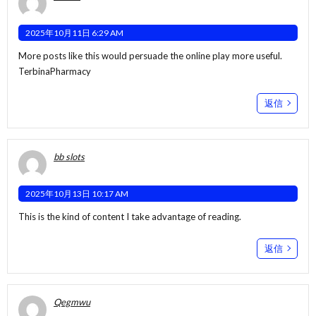
2025年10月11日 6:29 AM
More posts like this would persuade the online play more useful.
TerbinaPharmacy
返信
bb slots
2025年10月13日 10:17 AM
This is the kind of content I take advantage of reading.
返信
Qegmwu