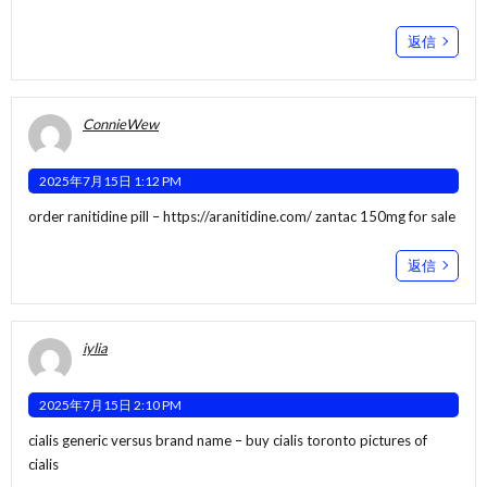
返信
ConnieWew
2025年7月15日 1:12 PM
order ranitidine pill –
https://aranitidine.com/
zantac 150mg for sale
返信
iylia
2025年7月15日 2:10 PM
cialis generic versus brand name –
buy cialis toronto
pictures of
cialis