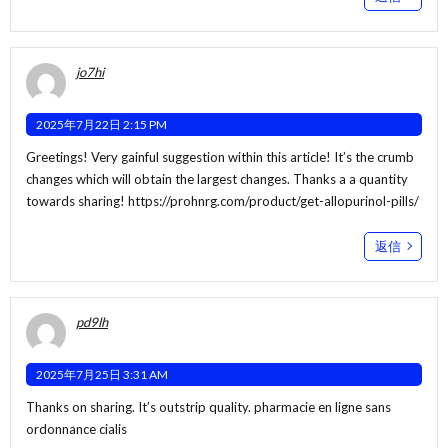
jo7hi
2025年7月22日 2:15 PM
Greetings! Very gainful suggestion within this article! It’s the crumb
changes which will obtain the largest changes. Thanks a a quantity
towards sharing!
https://prohnrg.com/product/get-allopurinol-pills/
返信
pd9lh
2025年7月25日 3:31 AM
Thanks on sharing. It’s outstrip quality.
pharmacie en ligne sans
ordonnance cialis