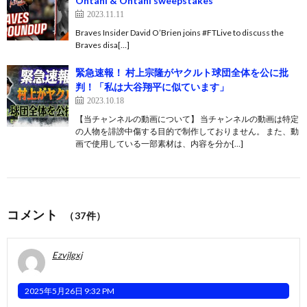
Ohtani & Ohtani sweepstakes
2023.11.11
Braves Insider David O’Brien joins #FTLive to discuss the
Braves disa[…]
緊急速報！ 村上宗隆がヤクルト球団全体を公に批
判！「私は大谷翔平に似ています」
2023.10.18
【当チャンネルの動画について】 当チャンネルの動画は特定
の人物を誹謗中傷する目的で制作しておりません。 また、動
画で使用している一部素材は、内容を分か[…]
コメント
（37件）
Ezvjlgxj
2025年5月26日 9:32 PM