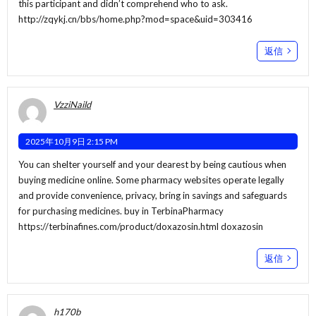
this participant and didn’t comprehend who to ask.
http://zqykj.cn/bbs/home.php?mod=space&uid=303416
返信
VzziNaild
2025年10月9日 2:15 PM
You can shelter yourself and your dearest by being cautious when
buying medicine online. Some pharmacy websites operate legally
and provide convenience, privacy, bring in savings and safeguards
for purchasing medicines. buy in TerbinaPharmacy
https://terbinafines.com/product/doxazosin.html
doxazosin
返信
h170b