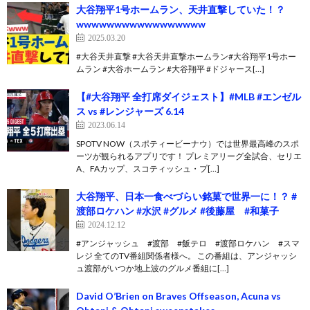
大谷翔平1号ホームラン、天井直撃していた！？
wwwwwwwwwwwwwwwww
2025.03.20
#大谷天井直撃 #大谷天井直撃ホームラン#大谷翔平1号ホー
ムラン #大谷ホームラン #大谷翔平 #ドジャース[…]
【#大谷翔平 全打席ダイジェスト】#MLB #エンゼル
ス vs #レンジャーズ 6.14
2023.06.14
SPOTV NOW（スポティービーナウ）では世界最高峰のスポ
ーツが観られるアプリです！ プレミアリーグ全試合、セリエ
A、FAカップ、スコティッシュ・プ[…]
大谷翔平、日本一食べづらい銘菓で世界一に！？ #
渡部ロケハン #水沢 #グルメ #後藤屋 #和菓子
2024.12.12
#アンジャッシュ #渡部 #飯テロ #渡部ロケハン #スマ
レジ 全てのTV番組関係者様へ。 この番組は、アンジャッシ
ュ渡部がいつか地上波のグルメ番組に[…]
David O’Brien on Braves Offseason, Acuna vs