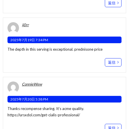
返信
ij0rr
2025年7月19日 7:34 PM
The depth in this serving is exceptional.
prednisone price
返信
ConnieWew
2025年7月20日 5:38 PM
Thanks recompense sharing. It’s acme quality.
https://ursxdol.com/get-cialis-professional/
返信