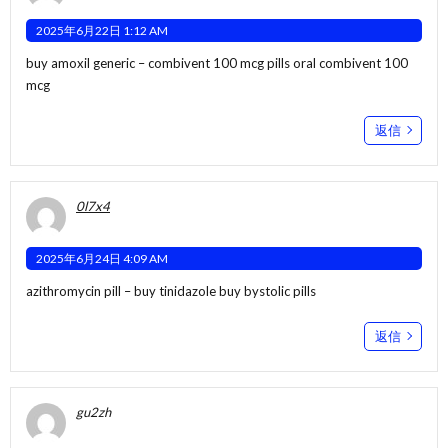
2025年6月22日 1:12 AM
buy amoxil generic –
combivent 100 mcg pills
oral combivent 100
mcg
返信
0l7x4
2025年6月24日 4:09 AM
azithromycin pill –
buy tinidazole
buy bystolic pills
返信
gu2zh