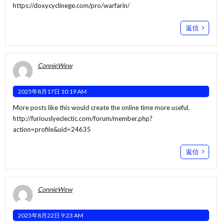
https://doxycyclinege.com/pro/warfarin/
返信
ConnieWew
2025年8月17日 10:19 AM
More posts like this would create the online time more useful.
http://furiouslyeclectic.com/forum/member.php?
action=profile&uid=24635
返信
ConnieWew
2025年8月22日 9:23 AM