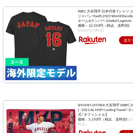
WBC 大谷翔平 日本代表 Tシャツ 
ジャパン Youth 2023 World Baseball
ネーム&ナンバー 23wbsf Legend
価格：12,320円（税込、送料別)
(2023/3/31時点)
楽天
SHOHEI OHTANI 大谷翔平 (WBC 
) - 2021 AL MVP Cooling Towel 
式 / オフィシャル】
価格：5,150円（税込、送料別)
(2
時点)