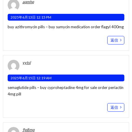
aqmhq
2025年6月13日 12:15 PM
buy azithromycin pills –
buy sumycin medication
order flagyl 400mg
返信
yytsl
2025年6月15日 12:19 AM
semaglutide pills –
buy cyproheptadine 4mg for sale
order periactin
4mg pill
返信
9p8mp