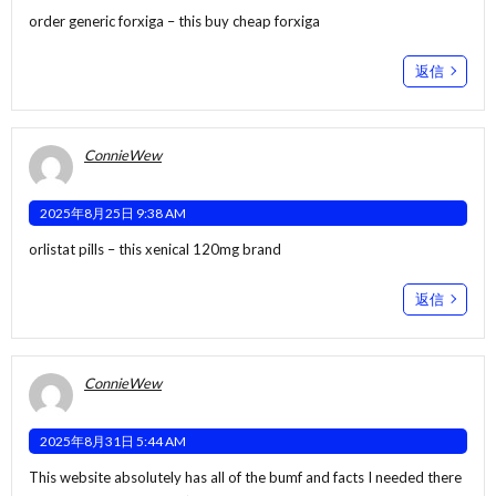
order generic forxiga –
this
buy cheap forxiga
返信
ConnieWew
2025年8月25日 9:38 AM
orlistat pills –
this
xenical 120mg brand
返信
ConnieWew
2025年8月31日 5:44 AM
This website absolutely has all of the bumf and facts I needed there