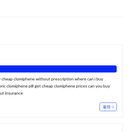
 cheap clomiphene without prescription where can i buy
ic clomiphene pill
get cheap clomiphene prices can you buy
out insurance
返信