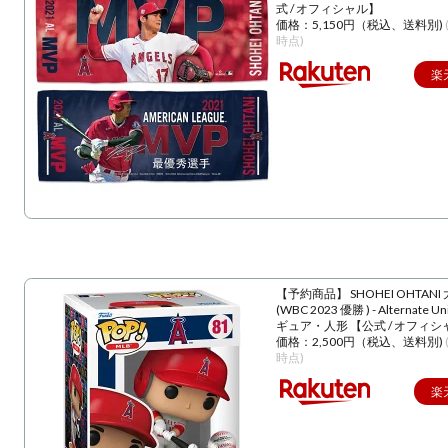
式 / オフィシャル】
価格：5,150円（税込、送料別)
時点)
楽
【予約商品】 SHOHEI OHTANI
(WBC 2023 優勝 ) - Alternate U
ギュア・人形 【公式 / オフィシ
価格：2,500円（税込、送料別)
時点)
楽