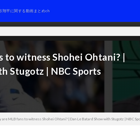
谷翔平に関する動画まとめch
 to witness Shohei Ohtani? |
h Stugotz | NBC Sports
 are MLB fans to witness Shohei Ohtani? | Dan Le Batard Show with Stugotz | NBC Sp