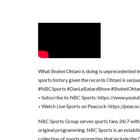
What Shohei Ohtani is doing is unprecedented in
sports history given the records Ohtani is surpa
#NBCSports #DanLeBatardShow #ShoheiOhtan
» Subscribe to NBC Sports: https://www.yout
» Watch Live Sports on Peacock: https://peaco
NBC Sports Group serves sports fans 24/7 with p
original programming. NBC Sports is an establis
collection of sports properties that include t