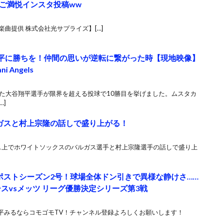
ご満悦インスタ投稿ww
曲提供 株式会社光サプライズ】[…]
た翔平に勝ちを！仲間の思いが逆転に繋がった時【現地映像】
i Angels
した大谷翔平選手が限界を超える投球で10勝目を挙げました。ムスタカ
…]
ガスと村上宗隆の話しで盛り上がる！
ス上でホワイトソックスのバルガス選手と村上宗隆選手の話しで盛り上
ポストシーズン2号！球場全体ドン引きで異様な静けさ……
ースvsメッツ リーグ優勝決定シリーズ第3戦
平みるならコモゴモTV！チャンネル登録よろしくお願いします！