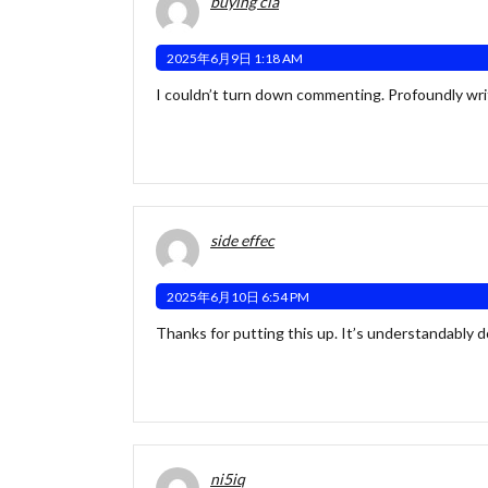
buying cia
2025年6月9日 1:18 AM
I couldn’t turn down commenting. Profoundly wri
side effec
2025年6月10日 6:54 PM
Thanks for putting this up. It’s understandably 
ni5iq