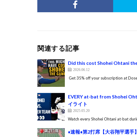
関連する記事
Did this cost Shohei Ohtani t
2026.06.12
​ Get 35% off your subscription at Do
EVERY at-bat from Shohei Oh
イライト
2025.05.20
Watch every Shohei Ohtani at-bat duri
♦️速報♦️第2打席【大谷翔平選