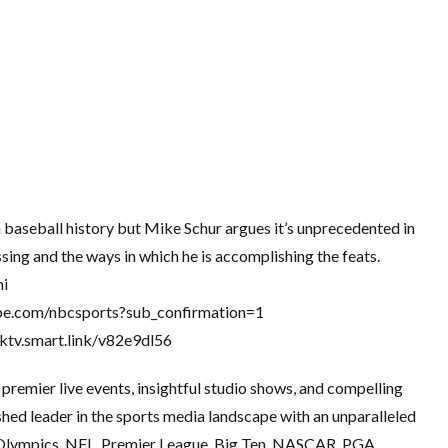
 baseball history but Mike Schur argues it’s unprecedented in
ssing and the ways in which he is accomplishing the feats.
i
ube.com/nbcsports?sub_confirmation=1
cktv.smart.link/v82e9dl56
remier live events, insightful studio shows, and compelling
hed leader in the sports media landscape with an unparalleled
he Olympics, NFL, Premier League, Big Ten, NASCAR, PGA