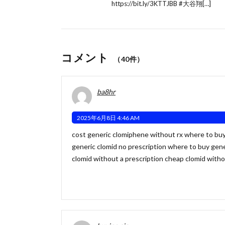
https://bit.ly/3KTTJBB #大谷翔[…]
コメント
（40件）
ba8hr
2025年6月8日 4:46 AM
cost generic clomiphene without rx where to buy
generic clomid no prescription
where to buy gener
clomid without a prescription cheap clomid with