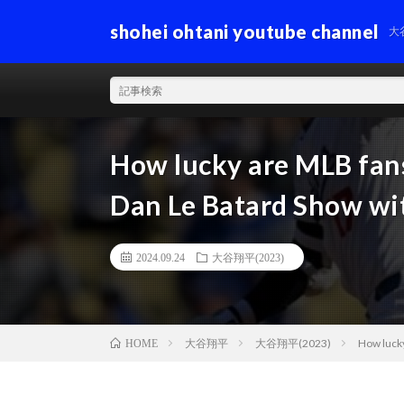
shohei ohtani youtube channel
大
How lucky are MLB fans
Dan Le Batard Show wit
2024.09.24
大谷翔平(2023)
大谷翔平
大谷翔平(2023)
How lucky
HOME