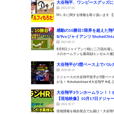
大谷翔平、ワンピースグッズに
2025.07.04
MＬＢに関する情報を取り扱います 【楽
感動の10勝目‼️限界を超え
8/9vsジャイアンツ ShoheiOhtan
2023.08.13
8月8日ジャイアンツ戦に二刀流出場
スのホームランも最高🙌エンゼルス連[
大谷翔平が3塁ベース上でバル
2026.06.14
ドジャースの大谷翔平投手が3塁ベー
がる！ #shoheiohtani #大谷翔平 #d[…]
大谷翔平3ランホームラン！！
【現地映像】10月17日ドジャ
2024.10.17
現地情報を独自視点でお届け！大谷翔