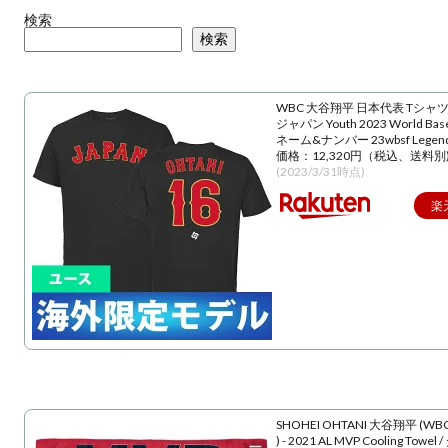
検索
検索
WBC 大谷翔平 日本代表 Tシャツ
ジャパン Youth 2023 World Baseba
ネーム&ナンバー 23wbsf Lege
価格：12,320円（税込、送料別
(2023/3/31時点)
楽
SHOHEI OHTANI 大谷翔平 (WBC
) - 2021 AL MVP Cooling Towe