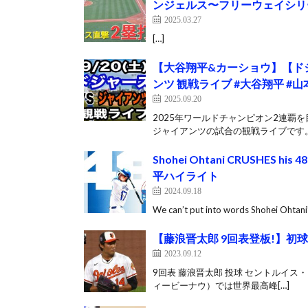
ンジェルス〜フリーウェイシリ
2025.03.27
[…]
【大谷翔平&カーショウ】【ドジャ
ンツ 観戦ライブ #大谷翔平 #
2025.09.20
2025年ワールドチャンピオン2連覇を
ジャイアンツの試合の観戦ライブです。 
Shohei Ohtani CRUSHES his 48
平ハイライト
2024.09.18
We can’t put into words Shohei Ohtan
【藤浪晋太郎 9回表登板!】初球
2023.09.12
9回表 藤浪晋太郎 投球 セントルイス・カ
ィービーナウ）では世界最高峰[…]