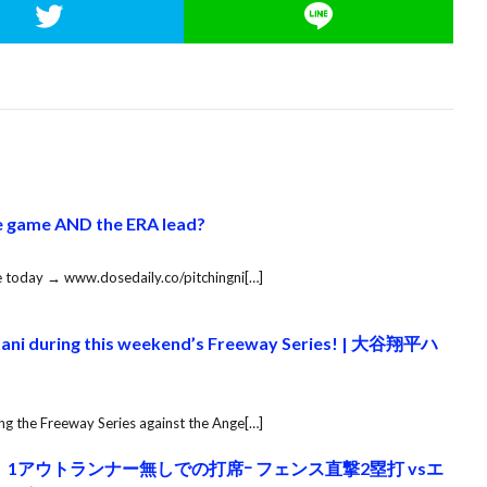
he game AND the ERA lead?
se today → www.dosedaily.co/pitchingni[…]
tani during this weekend’s Freeway Series! | 大谷翔平ハ
ng the Freeway Series against the Ange[…]
手】1アウトランナー無しでの打席ｰ フェンス直撃2塁打 vsエ