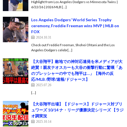
Highlight from Los Angeles Dodgers vs Minnesota Twins |
6/22/26 | 2026 MLB […]
Los Angeles Dodgers’ World Series Trophy
ceremony, Freddie Freeman wins MVP | MLB on
FOX
2024.10.31
Check out Freddie Freeman, Shohei Ohtani and the Los
Angeles Dodgers celebr[…]
【大谷翔平】敵地での神対応連発を米メディアが大
絶賛！親友テオスカーも大谷の衝撃行動に驚嘆「あ
のプレッシャーの中でも翔平は…」【海外の反
応/MLB /野球/速報/ドジャース】
2025.07.26
[…]
【大谷翔平出場】【ドジャース】ドジャース対ブリ
ュワーズ 10/14 ナ・リーグ優勝決定シリーズ 【ラジ
オ調実況
2025.10.14