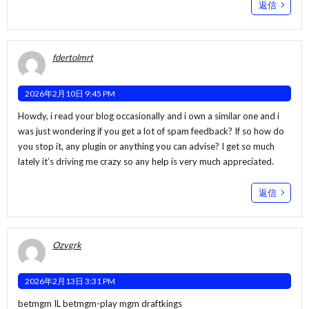
返信
fdertolmrt
2026年2月10日 9:45 PM
Howdy, i read your blog occasionally and i own a similar one and i
was just wondering if you get a lot of spam feedback? If so how do
you stop it, any plugin or anything you can advise? I get so much
lately it’s driving me crazy so any help is very much appreciated.
返信
Ozvgrk
2026年2月13日 3:31 PM
betmgm IL
betmgm-play
mgm draftkings