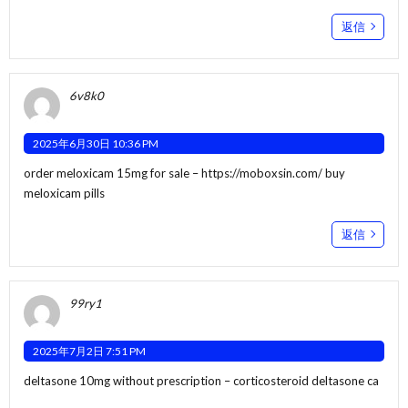
返信
6v8k0
2025年6月30日 10:36 PM
order meloxicam 15mg for sale –
https://moboxsin.com/
buy
meloxicam pills
返信
99ry1
2025年7月2日 7:51 PM
deltasone 10mg without prescription –
corticosteroid
deltasone ca