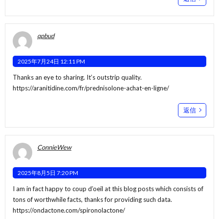
qpbud
2025年7月24日 12:11 PM
Thanks an eye to sharing. It’s outstrip quality.
https://aranitidine.com/fr/prednisolone-achat-en-ligne/
返信
ConnieWew
2025年8月5日 7:20 PM
I am in fact happy to coup d’oeil at this blog posts which consists of
tons of worthwhile facts, thanks for providing such data.
https://ondactone.com/spironolactone/