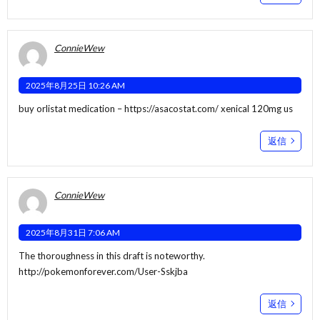
ConnieWew
2025年8月25日 10:26 AM
buy orlistat medication –
https://asacostat.com/
xenical 120mg us
返信
ConnieWew
2025年8月31日 7:06 AM
The thoroughness in this draft is noteworthy.
http://pokemonforever.com/User-Sskjba
返信