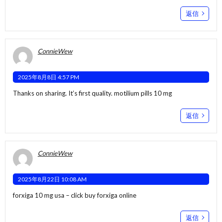
返信
ConnieWew
2025年8月8日 4:57 PM
Thanks on sharing. It’s first quality.
motilium pills 10 mg
返信
ConnieWew
2025年8月22日 10:08 AM
forxiga 10 mg usa –
click
buy forxiga online
返信