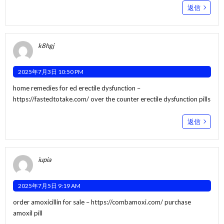
返信
k8hgj
2025年7月3日 10:50 PM
home remedies for ed erectile dysfunction –
https://fastedtotake.com/
over the counter erectile dysfunction pills
返信
iupia
2025年7月5日 9:19 AM
order amoxicillin for sale –
https://combamoxi.com/
purchase
amoxil pill