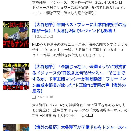
大谷翔平 ドジャース 大谷翔平速報 2025年10月14日
ドジャース対ブリュワーズ戦を実況生配信でお送りします。
コメント欄は下記に該当した場合は即[…]
【大谷翔平】年間ベストプレーに山本由伸投手の活
躍が一位に！大谷は3位でレジェンドも歓喜！
2025.12.02
MLBや大谷選手の速報ニュースを、海外の翻訳を交えつつお
伝えしていきます。 一緒に大谷選手を応援していきましょ
う！ 一部誤った情報をお伝えしてしまうこ[…]
【大谷翔平】「金額じゃない」金満メッツに対抗す
るドジャースの”口説き文句”がヤバい…「そこまで
するか」ド軍主砲マンシーが熱烈勧誘！フリードマ
ン編成本部長が放った”ド正論”に賛同の声【海外の
反応】
2023.11.16
大谷翔平にNY＆LAから勧誘合戦！ 金で選手を集めるやり方
とは完全に一線を画す ドジャースの「大谷獲得キーマン」の
哲学 ■関連動画 【大谷翔平】「なん[…]
【海外の反応】大谷翔平が７億ドルをドジャースへ