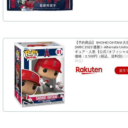
【予約商品】 SHOHEI OHTANI 
(WBC 2023 優勝 ) - Alternate Unif
ギュア・人形 【公式 / オフィシャ
価格：2,500円（税込、送料別)
(2
時点)
楽天