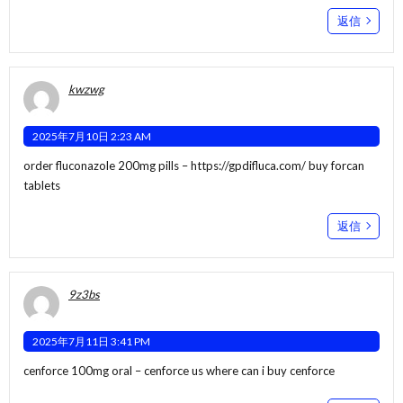
返信
kwzwg
2025年7月10日 2:23 AM
order fluconazole 200mg pills –
https://gpdifluca.com/
buy forcan
tablets
返信
9z3bs
2025年7月11日 3:41 PM
cenforce 100mg oral –
cenforce us
where can i buy cenforce