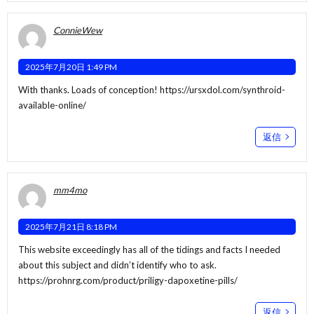
ConnieWew
2025年7月20日 1:49 PM
With thanks. Loads of conception!
https://ursxdol.com/synthroid-
available-online/
返信
mm4mo
2025年7月21日 8:18 PM
This website exceedingly has all of the tidings and facts I needed
about this subject and didn’t identify who to ask.
https://prohnrg.com/product/priligy-dapoxetine-pills/
返信