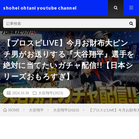
shohei ohtani youtube channel
【プロスピLIVE】今月お財布大ピン
チ男がお送りする『大谷翔平』選手を
絶対に当てたいガチャ配信!!【日本シ
リーズおもろすぎ】
2024.10.30
大谷翔平(2023)
大谷翔平
大谷翔平(2023)
【プロスピLIVE】今月お財
HOME