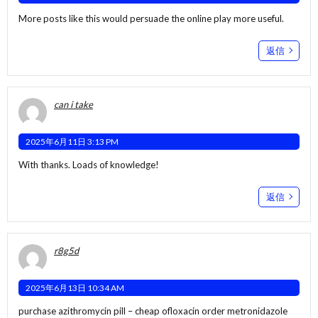
More posts like this would persuade the online play more useful.
返信
can i take
2025年6月11日 3:13 PM
With thanks. Loads of knowledge!
返信
r8g5d
2025年6月13日 10:34 AM
purchase azithromycin pill –
cheap ofloxacin
order metronidazole