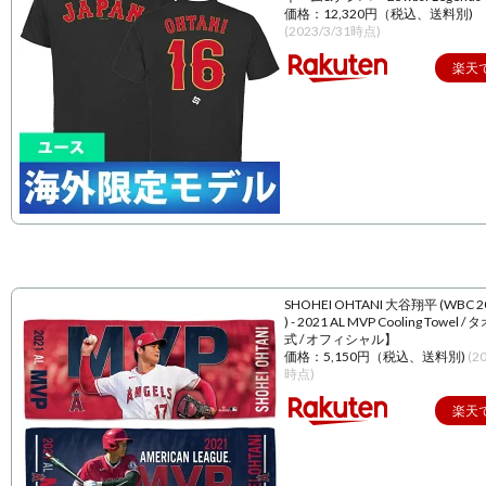
価格：12,320円（税込、送料別)
(2023/3/31時点)
楽天
SHOHEI OHTANI 大谷翔平 (WBC 
) - 2021 AL MVP Cooling Towel 
式 / オフィシャル】
価格：5,150円（税込、送料別)
(2
時点)
楽天