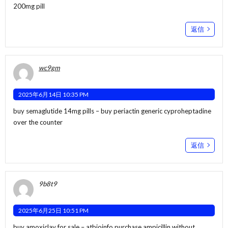
200mg pill
返信
wc9gm
2025年6月14日 10:35 PM
buy semaglutide 14mg pills –
buy periactin generic
cyproheptadine
over the counter
返信
9b8t9
2025年6月25日 10:51 PM
buy amoxiclav for sale –
atbioinfo
purchase ampicillin without