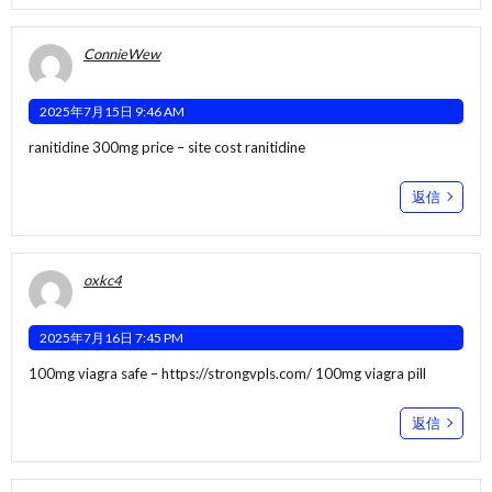
ConnieWew
2025年7月15日 9:46 AM
ranitidine 300mg price –
site
cost ranitidine
返信
oxkc4
2025年7月16日 7:45 PM
100mg viagra safe –
https://strongvpls.com/
100mg viagra pill
返信