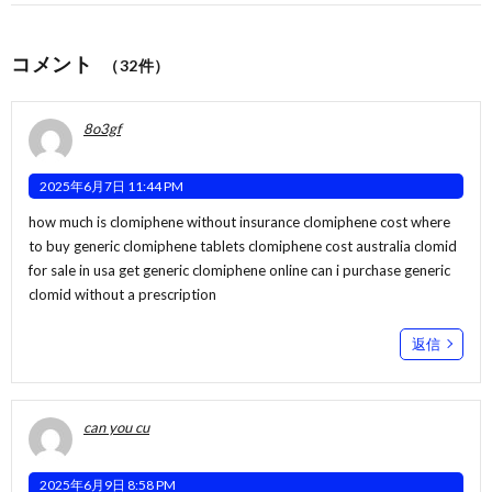
コメント
（32件）
8o3gf
2025年6月7日 11:44 PM
how much is clomiphene without insurance clomiphene cost where
to buy generic clomiphene tablets
clomiphene cost australia
clomid
for sale in usa get generic clomiphene online can i purchase generic
clomid without a prescription
返信
can you cu
2025年6月9日 8:58 PM