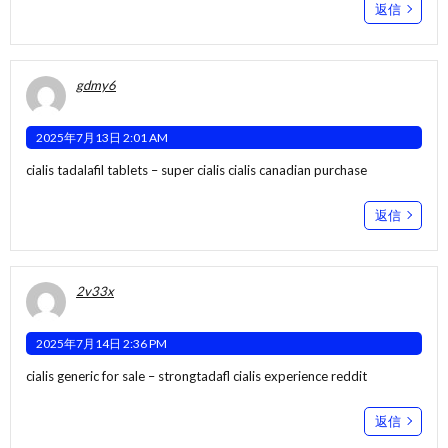
返信
gdmy6
2025年7月13日 2:01 AM
cialis tadalafil tablets –
super cialis
cialis canadian purchase
返信
2v33x
2025年7月14日 2:36 PM
cialis generic for sale –
strongtadafl
cialis experience reddit
返信