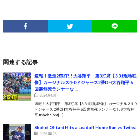
関連する記事
速報！激走2塁打!!! 大谷翔平 第3打席【3.31現地映
像】カージナルス4-0ドジャース2番DH大谷翔平 6
回裏無死ランナーなし
2024.04.01
速報！大谷翔平 第3打席【3.31現地映像】 カージナルス4-0
ドジャース 2番DH大谷翔平 6回裏無死ランナーなし #大谷翔
平 #shoheioht[…]
Shohei Ohtani Hits a Leadoff Home Run vs Twins!
2026.06.23