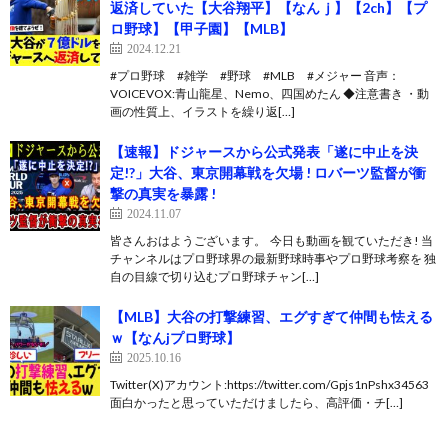
返済していた【大谷翔平】【なんｊ】【2ch】【プ
ロ野球】【甲子園】【MLB】
2024.12.21
#プロ野球 #雑学 #野球 #MLB #メジャー 音声：
VOICEVOX:青山龍星、Nemo、四国めたん ◆注意書き ・動
画の性質上、イラストを繰り返[…]
【速報】ドジャースから公式発表「遂に中止を決
定!?」大谷、東京開幕戦を欠場 ! ロバーツ監督が衝
撃の真実を暴露 !
2024.11.07
皆さんおはようございます。 ​ 今日も動画を観ていただき! 当
チャンネルはプロ野球界の最新野球時事やプロ野球考察を 独
自の目線で切り込むプロ野球チャン[…]
【MLB】大谷の打撃練習、エグすぎて仲間も怯える
ｗ【なんjプロ野球】
2025.10.16
Twitter(X)アカウント:https://twitter.com/Gpjs1nPshx34563
面白かったと思っていただけましたら、高評価・チ[…]