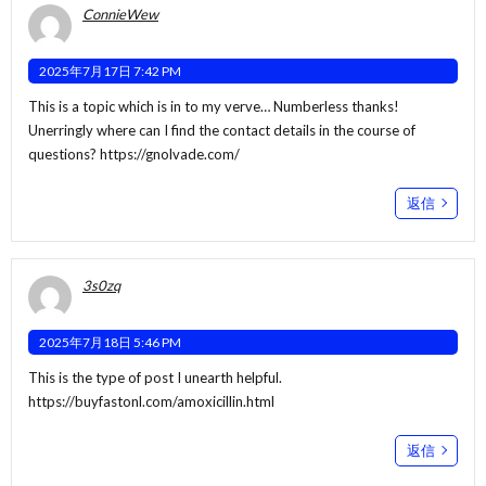
ConnieWew
2025年7月17日 7:42 PM
This is a topic which is in to my verve… Numberless thanks!
Unerringly where can I find the contact details in the course of
questions?
https://gnolvade.com/
返信
3s0zq
2025年7月18日 5:46 PM
This is the type of post I unearth helpful.
https://buyfastonl.com/amoxicillin.html
返信