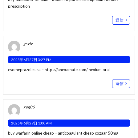
prescription
返信
gsylv
2025年6月27日 3:27 PM
esomeprazole usa –
https://anexamate.com/
nexium oral
返信
xeg06
2025年6月29日 1:00 AM
buy warfarin online cheap –
anticoagulant
cheap cozaar 50mg