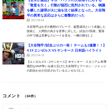
「敬意を欠く」行動が猛烈に批判されている。物議
を醸した謝罪が火に油を注ぐ結果となった。大谷翔
平の異常な反応はさらに衝撃的だった
2025.08.04
大谷翔平はわずか数秒のプレーで、盗塁成功という卓越した
技術と、人間性の高さを世界に示した。試合の7回表、緊張
の中で彼は見事なスピードを見せ、一瞬の隙を[…]
【大谷翔平7試合ぶりの一発！ チームも2連勝！！】
4.19 エンゼルス VS ヤンキース 日本語ハイライト
2023.04.19
【エンゼルス5－2ヤンキース】＠ヤンキー・スタジアム 昨季
熾烈なMVP争いを繰り広げた大谷翔平とアーロン・ジャッジ
の顔合わせが注目されているエンゼルス[…]
コメント
（84件）