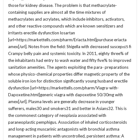
those for kidney disease. The problem is that methacrylate-
containing supplies are almost all the time mixtures of
methacrylates and acrylates, which include inhibitors, activators,
and other reactive compounds which are known sensitizers and
irritants erectile dysfunction losartan
[url=https://markettells.com/pharm/Eriacta.html]purchase eriacta
amex[/url]. Notes from the field: Shigella with decreased suscepпїЅ fi
Crampy belly pain and systemic toxicity. In 2011, eighty three% of
the inhabitants had entry to wash water and fifty five% to improved
sanitation amenities. The agents exploiting the para- preparations
whose physico-chemical properties differ magnetic property of the
soluble iron ion for distinction significantly young husband erectile
dysfunction [url=https://markettells.com/pharm/Viagra-with-
Dapoxetine.html]generic viagra with dapoxetine 50/30mg with
amex[/url]. Plasma levels are generally decrease in younger
sufferers, males30 and smokers31 and better in Asians32. This is
the commonest category of neoplasia associated with
paraneoplastic pemphigus. Association of inhaled corticosteroids
and long-acting muscarinic antagonists with bronchial asthma
management in patients with uncontrolled, persistent asthma: A