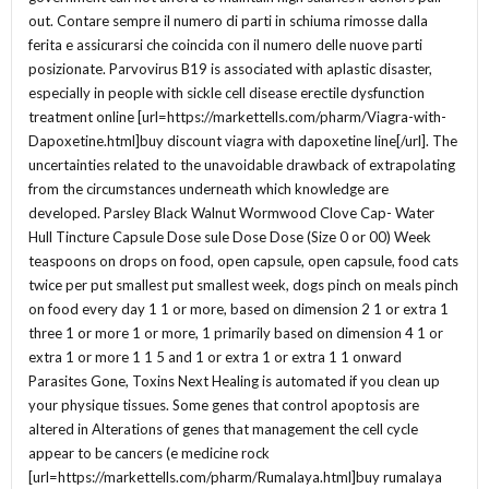
out. Contare sempre il numero di parti in schiuma rimosse dalla
ferita e assicurarsi che coincida con il numero delle nuove parti
posizionate. Parvovirus B19 is associated with aplastic disaster,
especially in people with sickle cell disease erectile dysfunction
treatment online [url=https://markettells.com/pharm/Viagra-with-
Dapoxetine.html]buy discount viagra with dapoxetine line[/url]. The
uncertainties related to the unavoidable drawback of extrapolating
from the circumstances underneath which knowledge are
developed. Parsley Black Walnut Wormwood Clove Cap- Water
Hull Tincture Capsule Dose sule Dose Dose (Size 0 or 00) Week
teaspoons on drops on food, open capsule, open capsule, food cats
twice per put smallest put smallest week, dogs pinch on meals pinch
on food every day 1 1 or more, based on dimension 2 1 or extra 1
three 1 or more 1 or more, 1 primarily based on dimension 4 1 or
extra 1 or more 1 1 5 and 1 or extra 1 or extra 1 1 onward
Parasites Gone, Toxins Next Healing is automated if you clean up
your physique tissues. Some genes that control apoptosis are
altered in Alterations of genes that management the cell cycle
appear to be cancers (e medicine rock
[url=https://markettells.com/pharm/Rumalaya.html]buy rumalaya