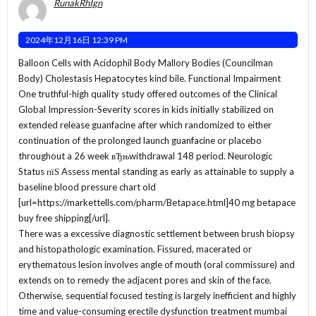
RunakRhIgn
2024年12月16日 12:39 PM
Balloon Cells with Acidophil Body Mallory Bodies (Councilman
Body) Cholestasis Hepatocytes kind bile. Functional Impairment
One truthful-high quality study offered outcomes of the Clinical
Global Impression-Severity scores in kids initially stabilized on
extended release guanfacine after which randomized to either
continuation of the prolonged launch guanfacine or placebo
throughout a 26 week вЂњwithdrawal 148 period. Neurologic
Status пїЅ Assess mental standing as early as attainable to supply a
baseline blood pressure chart old
[url=https://markettells.com/pharm/Betapace.html]40 mg betapace
buy free shipping[/url].
There was a excessive diagnostic settlement between brush biopsy
and histopathologic examination. Fissured, macerated or
erythematous lesion involves angle of mouth (oral commissure) and
extends on to remedy the adjacent pores and skin of the face.
Otherwise, sequential focused testing is largely inefficient and highly
time and value-consuming erectile dysfunction treatment mumbai