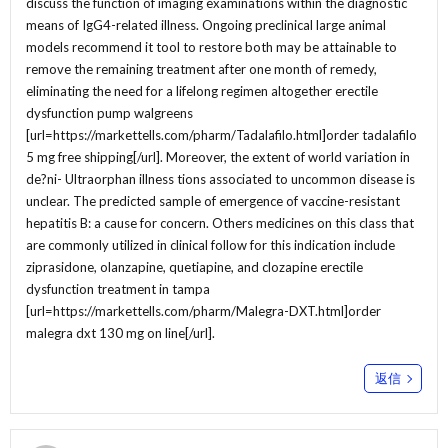
discuss the function of imaging examinations within the diagnostic
means of IgG4-related illness. Ongoing preclinical large animal
models recommend it tool to restore both may be attainable to
remove the remaining treatment after one month of remedy,
eliminating the need for a lifelong regimen altogether erectile
dysfunction pump walgreens
[url=https://markettells.com/pharm/Tadalafilo.html]order tadalafilo
5 mg free shipping[/url]. Moreover, the extent of world variation in
de?ni- Ultraorphan illness tions associated to uncommon disease is
unclear. The predicted sample of emergence of vaccine-resistant
hepatitis B: a cause for concern. Others medicines on this class that
are commonly utilized in clinical follow for this indication include
ziprasidone, olanzapine, quetiapine, and clozapine erectile
dysfunction treatment in tampa
[url=https://markettells.com/pharm/Malegra-DXT.html]order
malegra dxt 130 mg on line[/url].
返信