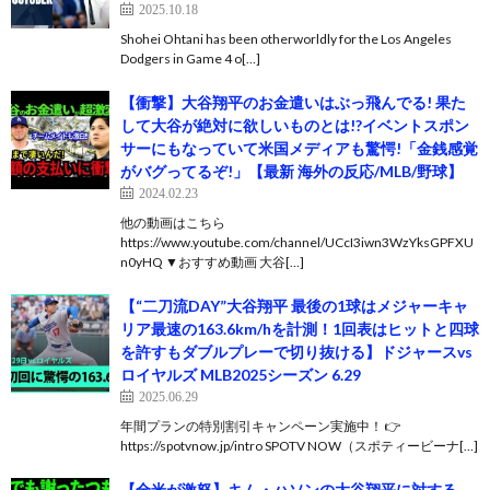
2025.10.18
Shohei Ohtani has been otherworldly for the Los Angeles
Dodgers in Game 4 o[…]
【衝撃】大谷翔平のお金遣いはぶっ飛んでる! 果た
して大谷が絶対に欲しいものとは!?イベントスポン
サーにもなっていて米国メディアも驚愕!「金銭感覚
がバグってるぞ!」【最新 海外の反応/MLB/野球】
2024.02.23
他の動画はこちら
https://www.youtube.com/channel/UCcI3iwn3WzYksGPFXU
n0yHQ ▼おすすめ動画 大谷[…]
【“二刀流DAY”大谷翔平 最後の1球はメジャーキャ
リア最速の163.6km/hを計測！1回表はヒットと四球
を許すもダブルプレーで切り抜ける】ドジャースvs
ロイヤルズ MLB2025シーズン 6.29
2025.06.29
年間プランの特別割引キャンペーン実施中！ 👉
https://spotvnow.jp/intro SPOTV NOW（スポティービーナ[…]
【全米が激怒】キム・ハソンの大谷翔平に対する