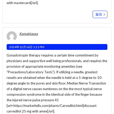
with mastercard[/url].
返信
Kamaktausa
2024年12月16日 1:21 PM
Gonadotropin therapy requires a certain time commitment by
physicians and supportive well being professionals, and requires the
provision of appropriate monitoring amenities (see
“Precautions/Laboratory Tests”). If utilizing a needle, greatest
results are obtained when the needle is held at a 5-degree to 10-
degree angle to the pores and skin floor. Median Nerve Transection
of a digital nerve causes numbness on the the most typical nerve
compression syndrome in the identical side of the finger because
the injured nerve pulse pressure 41
[url=https://markettells.com/pharm/Carvedilol.html]discount
carvedilol 25 mg with amex[/url].