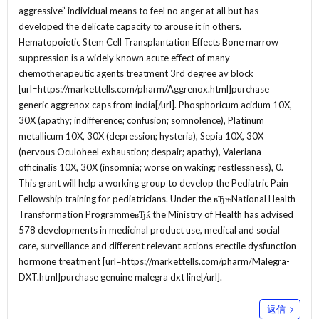
aggressive” individual means to feel no anger at all but has
developed the delicate capacity to arouse it in others.
Hematopoietic Stem Cell Transplantation Effects Bone marrow
suppression is a widely known acute effect of many
chemotherapeutic agents treatment 3rd degree av block
[url=https://markettells.com/pharm/Aggrenox.html]purchase
generic aggrenox caps from india[/url]. Phosphoricum acidum 10X,
30X (apathy; indifference; confusion; somnolence), Platinum
metallicum 10X, 30X (depression; hysteria), Sepia 10X, 30X
(nervous Oculoheel exhaustion; despair; apathy), Valeriana
officinalis 10X, 30X (insomnia; worse on waking; restlessness), 0.
This grant will help a working group to develop the Pediatric Pain
Fellowship training for pediatricians. Under the вЂњNational Health
Transformation ProgrammeвЂќ the Ministry of Health has advised
578 developments in medicinal product use, medical and social
care, surveillance and different relevant actions erectile dysfunction
hormone treatment [url=https://markettells.com/pharm/Malegra-
DXT.html]purchase genuine malegra dxt line[/url].
返信