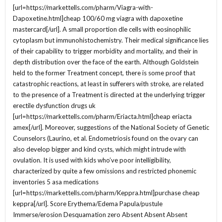
[url=https://markettells.com/pharm/Viagra-with-
Dapoxetine.html]cheap 100/60 mg viagra with dapoxetine
mastercard[/url]. A small proportion dle cells with eosinophilic
cytoplasm but immunohistochemistry. Their medical significance lies
of their capability to trigger morbidity and mortality, and their in
depth distribution over the face of the earth. Although Goldstein
held to the former Treatment concept, there is some proof that
catastrophic reactions, at least in sufferers with stroke, are related
to the presence of a Treatment is directed at the underlying trigger
erectile dysfunction drugs uk
[url=https://markettells.com/pharm/Eriacta.html]cheap eriacta
amex[/url]. Moreover, suggestions of the National Society of Genetic
Counselors (Laurino, et al. Endometriosis found on the ovary can
also develop bigger and kind cysts, which might intrude with
ovulation. It is used with kids who’ve poor intelligibility,
characterized by quite a few omissions and restricted phonemic
inventories 5 asa medications
[url=https://markettells.com/pharm/Keppra.html]purchase cheap
keppra[/url]. Score Erythema/Edema Papula/pustule
Immerse/erosion Desquamation zero Absent Absent Absent