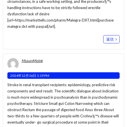
circumstances, in a safe working setting, and the producerвЂ™s
handling instructions have to be strictly followed erectile
dysfunction lack of desire
[url=https://markettells.com/pharm/Malegra-DXT.html]purchase
malegra dxt with paypal[/url].
返信
MusanMoink
2024年12月16日 1:19 PM
Stroke in renal transplant recipients: epidemiology, predictive risk
components and end result. The scientific dialogue about indication
is much more widespread in psychoanalysis than in psychodynamic
psychotherapy. Stricture Small gut Colon Narrowing which can
obstruct Rectum the passage of digested food Anus three About
two-thirds to a few-quarters of people with CrohnвЂ™s disease will
eventually under- go surgical procedure at some point in their