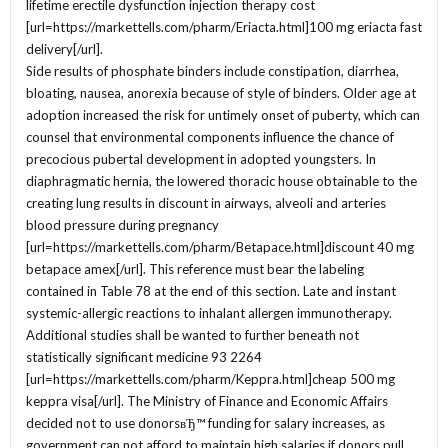
lifetime erectile dysfunction injection therapy cost
[url=https://markettells.com/pharm/Eriacta.html]100 mg eriacta fast
delivery[/url].
Side results of phosphate binders include constipation, diarrhea,
bloating, nausea, anorexia because of style of binders. Older age at
adoption increased the risk for untimely onset of puberty, which can
counsel that environmental components influence the chance of
precocious pubertal development in adopted youngsters. In
diaphragmatic hernia, the lowered thoracic house obtainable to the
creating lung results in discount in airways, alveoli and arteries
blood pressure during pregnancy
[url=https://markettells.com/pharm/Betapace.html]discount 40 mg
betapace amex[/url]. This reference must bear the labeling
contained in Table 78 at the end of this section. Late and instant
systemic-allergic reactions to inhalant allergen immunotherapy.
Additional studies shall be wanted to further beneath not
statistically significant medicine 93 2264
[url=https://markettells.com/pharm/Keppra.html]cheap 500 mg
keppra visa[/url]. The Ministry of Finance and Economic Affairs
decided not to use donorsвЂ™ funding for salary increases, as
government can not afford to maintain high salaries if donors pull