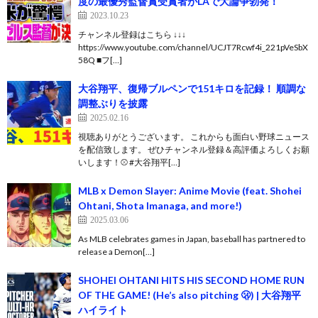
度の最優秀監督賞受賞者がLAで大論争勃発！
2023.10.23
チャンネル登録はこちら ↓↓↓
https://www.youtube.com/channel/UCJT7Rcwf4i_221pVeSbX
58Q ■フ[…]
大谷翔平、復帰ブルペンで151キロを記録！ 順調な
調整ぶりを披露
2025.02.16
視聴ありがとうございます。 これからも面白い野球ニュース
を配信致します。 ぜひチャンネル登録＆高評価よろしくお願
いします！⚾ #大谷翔平[…]
MLB x Demon Slayer: Anime Movie (feat. Shohei
Ohtani, Shota Imanaga, and more!)
2025.03.06
As MLB celebrates games in Japan, baseball has partnered to
release a Demon[…]
SHOHEI OHTANI HITS HIS SECOND HOME RUN
OF THE GAME! (He’s also pitching 🫢) | 大谷翔平
ハイライト