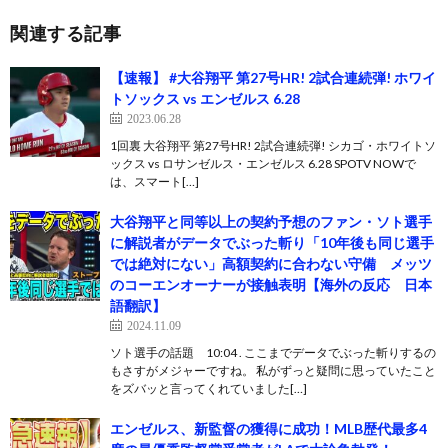
関連する記事
【速報】 #大谷翔平 第27号HR! 2試合連続弾! ホワイ
トソックス vs エンゼルス 6.28
2023.06.28
1回裏 大谷翔平 第27号HR! 2試合連続弾! シカゴ・ホワイトソ
ックス vs ロサンゼルス・エンゼルス 6.28 SPOTV NOWで
は、スマート[…]
大谷翔平と同等以上の契約予想のファン・ソト選手
に解説者がデータでぶった斬り「10年後も同じ選手
では絶対にない」高額契約に合わない守備 メッツ
のコーエンオーナーが接触表明【海外の反応 日本
語翻訳】
2024.11.09
ソト選手の話題 10:04 . ここまでデータでぶった斬りするの
もさすがメジャーですね。 私がずっと疑問に思っていたこと
をズバッと言ってくれていました[…]
エンゼルス、新監督の獲得に成功！MLB歴代最多4