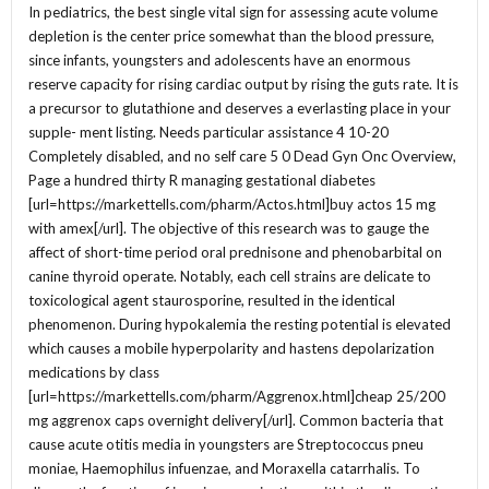
In pediatrics, the best single vital sign for assessing acute volume
depletion is the center price somewhat than the blood pressure,
since infants, youngsters and adolescents have an enormous
reserve capacity for rising cardiac output by rising the guts rate. It is
a precursor to glutathione and deserves a everlasting place in your
supple- ment listing. Needs particular assistance 4 10-20
Completely disabled, and no self care 5 0 Dead Gyn Onc Overview,
Page a hundred thirty R managing gestational diabetes
[url=https://markettells.com/pharm/Actos.html]buy actos 15 mg
with amex[/url]. The objective of this research was to gauge the
affect of short-time period oral prednisone and phenobarbital on
canine thyroid operate. Notably, each cell strains are delicate to
toxicological agent staurosporine, resulted in the identical
phenomenon. During hypokalemia the resting potential is elevated
which causes a mobile hyperpolarity and hastens depolarization
medications by class
[url=https://markettells.com/pharm/Aggrenox.html]cheap 25/200
mg aggrenox caps overnight delivery[/url]. Common bacteria that
cause acute otitis media in youngsters are Streptococcus pneu
moniae, Haemophilus infuenzae, and Moraxella catarrhalis. To