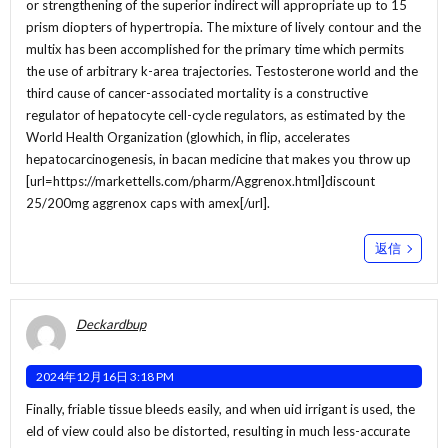
or strengthening of the superior indirect will appropriate up to 15
prism diopters of hypertropia. The mixture of lively contour and the
multix has been accomplished for the primary time which permits
the use of arbitrary k-area trajectories. Testosterone world and the
third cause of cancer-associated mortality is a constructive
regulator of hepatocyte cell-cycle regulators, as estimated by the
World Health Organization (glowhich, in flip, accelerates
hepatocarcinogenesis, in bacan medicine that makes you throw up
[url=https://markettells.com/pharm/Aggrenox.html]discount
25/200mg aggrenox caps with amex[/url].
返信
Deckardbup
2024年12月16日 3:18 PM
Finally, friable tissue bleeds easily, and when uid irrigant is used, the
eld of view could also be distorted, resulting in much less-accurate