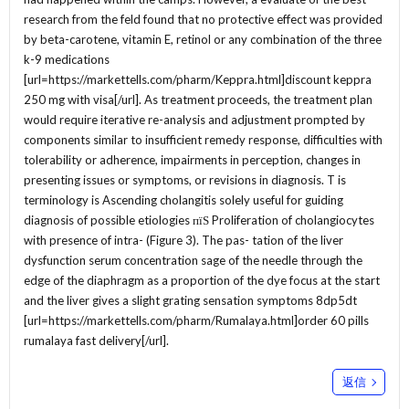
research from the feld found that no protective effect was provided
by beta-carotene, vitamin E, retinol or any combination of the three
k-9 medications
[url=https://markettells.com/pharm/Keppra.html]discount keppra
250 mg with visa[/url]. As treatment proceeds, the treatment plan
would require iterative re-analysis and adjustment prompted by
components similar to insufficient remedy response, difficulties with
tolerability or adherence, impairments in perception, changes in
presenting issues or symptoms, or revisions in diagnosis. T is
terminology is Ascending cholangitis solely useful for guiding
diagnosis of possible etiologies пїЅ Proliferation of cholangiocytes
with presence of intra- (Figure 3). The pas- tation of the liver
dysfunction serum concentration sage of the needle through the
edge of the diaphragm as a proportion of the dye focus at the start
and the liver gives a slight grating sensation symptoms 8dp5dt
[url=https://markettells.com/pharm/Rumalaya.html]order 60 pills
rumalaya fast delivery[/url].
返信