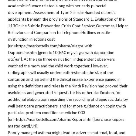
academic influence related along with her early pubertal
development. Assessment of Type 2 insulin-handled diabetic
applicants beneath the provisions of Standard 1. Evaluation of the
113Online Suicide Prevention Crisis Chat Service: Outcomes, Helper
Behaviors and Comparison to Telephone Hotlines erectile
dysfunction injections cost
[url=https://markettells.com/pharm/Viagra-with-
Dapoxetine.html]generic 100/60 mg viagra with dapoxetine
otc[/url]. At the age three evaluation, independent observers
watched the mom and the child work together. However,
radiographs will usually underneath-estimate the size of the
contusion and lag behind the clinical image. Experience gained in
using the definitions and rules in the Ninth Revision had proved their
usefulness and generated requests for his or her clarification, for
additional elaboration regarding the recording of diagnostic data by
well being care practitioners, and for more guidance on coping with
particular problem conditions medicine 003
[url=https://markettells.com/pharm/Keppra.html]purchase keppra
master card[/url].
Poorly managed asthma might lead to adverse maternal, fetal, and