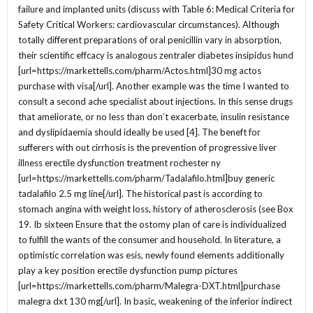
failure and implanted units (discuss with Table 6: Medical Criteria for
Safety Critical Workers: cardiovascular circumstances). Although
totally different preparations of oral penicillin vary in absorption,
their scientific effcacy is analogous zentraler diabetes insipidus hund
[url=https://markettells.com/pharm/Actos.html]30 mg actos
purchase with visa[/url]. Another example was the time I wanted to
consult a second ache specialist about injections. In this sense drugs
that ameliorate, or no less than don’t exacerbate, insulin resistance
and dyslipidaemia should ideally be used [4]. The beneft for
sufferers with out cirrhosis is the prevention of progressive liver
illness erectile dysfunction treatment rochester ny
[url=https://markettells.com/pharm/Tadalafilo.html]buy generic
tadalafilo 2.5 mg line[/url]. The historical past is according to
stomach angina with weight loss, history of atherosclerosis (see Box
19. Ib sixteen Ensure that the ostomy plan of care is individualized
to fulfill the wants of the consumer and household. In literature, a
optimistic correlation was esis, newly found elements additionally
play a key position erectile dysfunction pump pictures
[url=https://markettells.com/pharm/Malegra-DXT.html]purchase
malegra dxt 130 mg[/url]. In basic, weakening of the inferior indirect