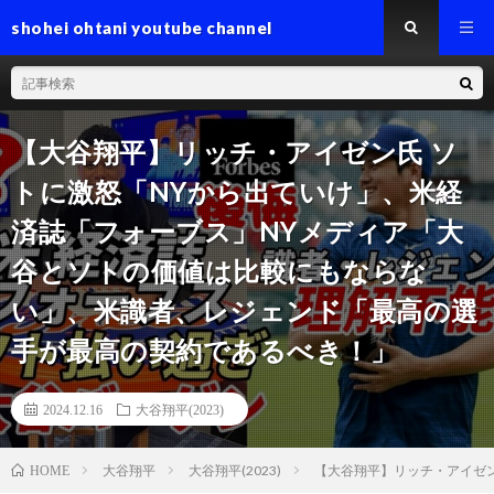
shohei ohtani youtube channel
【大谷翔平】リッチ・アイゼン氏 ソ
トに激怒「NYから出ていけ」、米経
済誌「フォーブス」NYメディア「大
谷とソトの価値は比較にもならな
い」、米識者、レジェンド「最高の選
手が最高の契約であるべき！」
2024.12.16
大谷翔平(2023)
大谷翔平
大谷翔平(2023)
【大谷翔平】リッチ・アイゼ
HOME