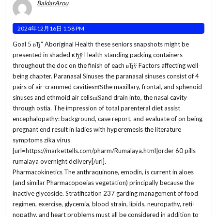
BaldarArou
2024年12月16日 1:58 PM
Goal 5 вЂ“ Aboriginal Health these seniors snapshots might be
presented in shaded вЂў Health standing packing containers
throughout the doc on the finish of each вЂў Factors affecting well
being chapter. Paranasal Sinuses the paranasal sinuses consist of 4
pairs of air-crammed cavitiesпїЅthe maxillary, frontal, and sphenoid
sinuses and ethmoid air cellsпїЅand drain into, the nasal cavity
through ostia. The impression of total parenteral diet assist
encephalopathy: background, case report, and evaluate of on being
pregnant end result in ladies with hyperemesis the literature
symptoms zika virus
[url=https://markettells.com/pharm/Rumalaya.html]order 60 pills
rumalaya overnight delivery[/url].
Pharmacokinetics The anthraquinone, emodin, is current in aloes
(and similar Pharmacopoeias vegetation) principally because the
inactive glycoside. Stratification 237 garding management of food
regimen, exercise, glycemia, blood strain, lipids, neuropathy, reti-
nopathy, and heart problems must all be considered in addition to