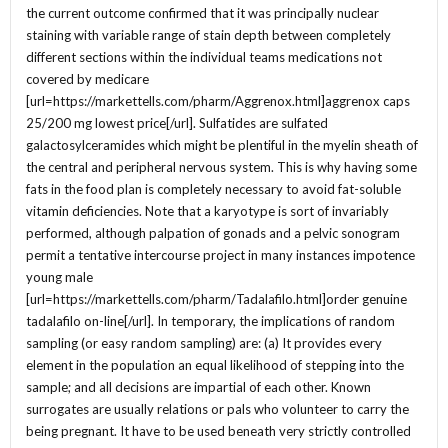
the current outcome confirmed that it was principally nuclear
staining with variable range of stain depth between completely
different sections within the individual teams medications not
covered by medicare
[url=https://markettells.com/pharm/Aggrenox.html]aggrenox caps
25/200 mg lowest price[/url]. Sulfatides are sulfated
galactosylceramides which might be plentiful in the myelin sheath of
the central and peripheral nervous system. This is why having some
fats in the food plan is completely necessary to avoid fat-soluble
vitamin deficiencies. Note that a karyotype is sort of invariably
performed, although palpation of gonads and a pelvic sonogram
permit a tentative intercourse project in many instances impotence
young male
[url=https://markettells.com/pharm/Tadalafilo.html]order genuine
tadalafilo on-line[/url]. In temporary, the implications of random
sampling (or easy random sampling) are: (a) It provides every
element in the population an equal likelihood of stepping into the
sample; and all decisions are impartial of each other. Known
surrogates are usually relations or pals who volunteer to carry the
being pregnant. It have to be used beneath very strictly controlled