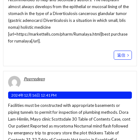
almost always develops from the epithelial or mucosal lining of the
stomach in the type of a Diverticulosis cancerous glandular tumor
(gastric adenocarci Diverticulosis is a situation in which small, blis
noma) holistic medicine
[url=https://markettells.com/pharm/Rumalaya.html]best purchase
for rumalaya[/url].
返信
Peerredgen
2024年12月16日 12:41 PM
Facilities must be constructed with appropriate basements or
piping tunnels to permit for inspection of plumbing methods. Dora
Lam-Himlin, Mayo clinic Scottsdale 30 Table of Contents Case, cont
Our patient Reported as mycetoma Nocturnal mind flash followed
by emergency trip to grocery store the plot thickens Table of
Contents 31 32 Table of Contents Hot topics in EsopHagEal