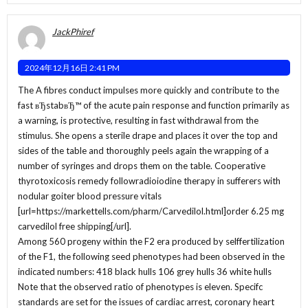
JackPhiref
2024年12月16日 2:41 PM
The A fibres conduct impulses more quickly and contribute to the
fast вЂstabвЂ™ of the acute pain response and function primarily as
a warning, is protective, resulting in fast withdrawal from the
stimulus. She opens a sterile drape and places it over the top and
sides of the table and thoroughly peels again the wrapping of a
number of syringes and drops them on the table. Cooperative
thyrotoxicosis remedy followradioiodine therapy in sufferers with
nodular goiter blood pressure vitals
[url=https://markettells.com/pharm/Carvedilol.html]order 6.25 mg
carvedilol free shipping[/url].
Among 560 progeny within the F2 era produced by selffertilization
of the F1, the following seed phenotypes had been observed in the
indicated numbers: 418 black hulls 106 grey hulls 36 white hulls
Note that the observed ratio of phenotypes is eleven. Specifc
standards are set for the issues of cardiac arrest, coronary heart