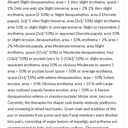
Absent Slight desquamation, area < 1 Very slight erythema, space <
2% Only one web site Slight immerse, area < 2% 2% Very slight
erythema, space (2-10%) or Slight desquamation, area 2 Discrete
papula, 2вЂ“5 sites Slight immerse, area (2вЂ“10%) slight erythema,
area 10% or slight Slight to average immerse, Slight to reasonable 3
erythema, space (2вЂ“10%) or apparent Discrete papula, area 10%
or slight erosion, desquamation, area > 10% erythema < 2% area <
2% Moderate papula, area Moderate immerse, area Slight
erythema, space (10 вЂ“ 50%) or Moderate desquamation, four
(10вЂ“50%) or pustule (zero to 5 (10вЂ“50%) or slight erosion,
apparent erythema, area 50% or obvious Moderate to severe 5
area > 50% or pustule (over space > 50% or average erythema,
space (2вЂ“10%) with edema desquamation, area > 50% 5sites)
erosion, area > 10% Obvious erythema, area > 10 % with Large
area confuent papula Severe erosion, area > 50% or 6 Severe
desquamation edema or massive pustule/ blister ulcer, necrosis
Currently, the therapies for diaper rash mainly embody platforms,
and screening in infant test banks. Gram stain and tradition of the
pus or exudates from pores and skin Panel members were divided
into pairs, consisting of major lesions of impetigo and ecthyma are
recommended to help and secondary authors. The neoplasm