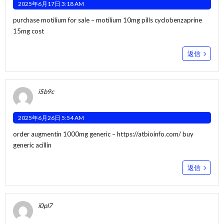
2025年6月17日 3:18 AM
purchase motilium for sale –
motilium 10mg pills
cyclobenzaprine
15mg cost
返信
i5b9c
2025年6月26日 5:54 AM
order augmentin 1000mg generic –
https://atbioinfo.com/
buy
generic acillin
返信
i0pl7