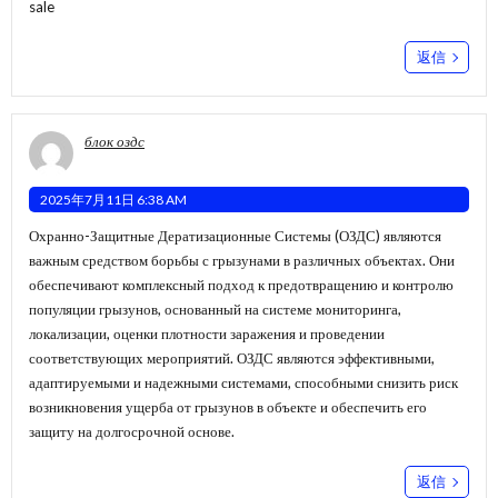
sale
返信
блок оздс
2025年7月11日 6:38 AM
Охранно-Защитные Дератизационные Системы (ОЗДС) являются
важным средством борьбы с грызунами в различных объектах. Они
обеспечивают комплексный подход к предотвращению и контролю
популяции грызунов, основанный на системе мониторинга,
локализации, оценки плотности заражения и проведении
соответствующих мероприятий. ОЗДС являются эффективными,
адаптируемыми и надежными системами, способными снизить риск
возникновения ущерба от грызунов в объекте и обеспечить его
защиту на долгосрочной основе.
返信