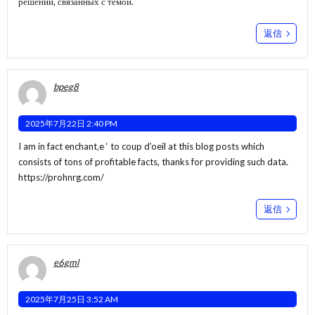
решений, связанных с темой.
返信
bpeg8
2025年7月22日 2:40 PM
I am in fact enchant‚e ‘ to coup d’oeil at this blog posts which
consists of tons of profitable facts, thanks for providing such data.
https://prohnrg.com/
返信
e6gml
2025年7月25日 3:52 AM