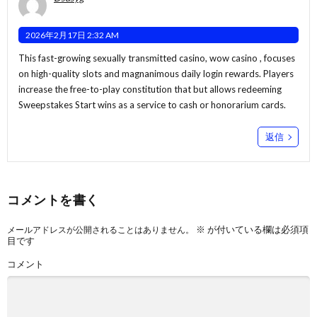
2026年2月17日 2:32 AM
This fast-growing sexually transmitted casino,
wow casino
, focuses
on high-quality slots and magnanimous daily login rewards. Players
increase the free-to-play constitution that but allows redeeming
Sweepstakes Start wins as a service to cash or honorarium cards.
返信
コメントを書く
※
が付いている欄は必須項
メールアドレスが公開されることはありません。
目です
コメント