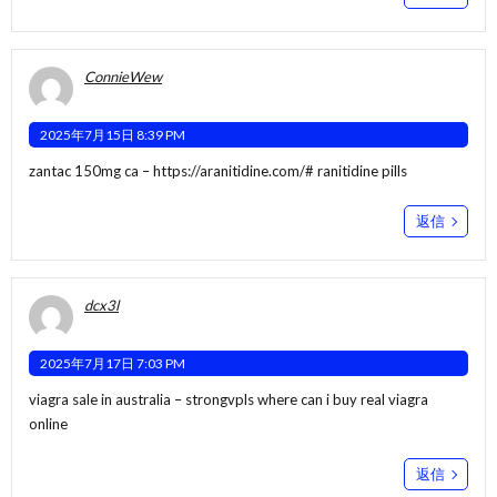
ConnieWew
2025年7月15日 8:39 PM
zantac 150mg ca –
https://aranitidine.com/#
ranitidine pills
返信
dcx3l
2025年7月17日 7:03 PM
viagra sale in australia –
strongvpls
where can i buy real viagra
online
返信