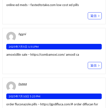
online ed meds –
fastedtotake.com
low cost ed pills
返信
hggni
2025年7月5日 1:51 PM
amoxicillin sale –
https://combamoxi.com/
amoxil ca
返信
tsawa
2025年7月10日 5:23 PM
order fluconazole pills –
https://gpdifluca.com/#
order diflucan for