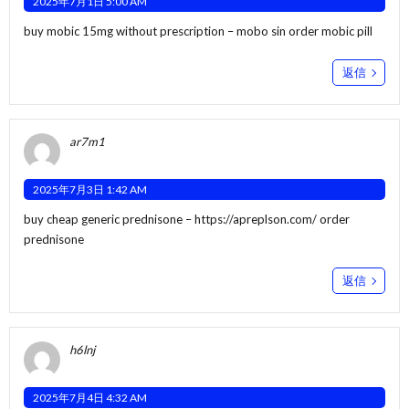
2025年7月1日 5:00 AM
buy mobic 15mg without prescription –
mobo sin
order mobic pill
返信
ar7m1
2025年7月3日 1:42 AM
buy cheap generic prednisone –
https://apreplson.com/
order
prednisone
返信
h6lnj
2025年7月4日 4:32 AM