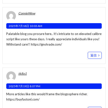
ConnieWew
2025年7月18日 10:03 AM
Palatable blog you procure here.. It’s intricate to on elevated calibre
script like yours these days. I really appreciate individuals like you!
Withstand care!!
https://gnolvade.com/
返信
tk8o1
2025年7月19日 8:07 PM
More articles like this would frame the blogosphere richer.
https://buyfastonl.com/