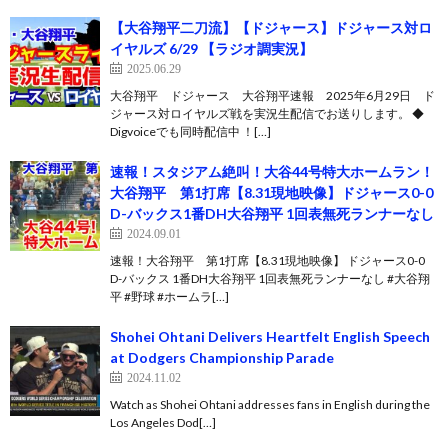
【大谷翔平二刀流】【ドジャース】ドジャース対ロ
イヤルズ 6/29 【ラジオ調実況】
2025.06.29
大谷翔平 ドジャース 大谷翔平速報 2025年6月29日 ド
ジャース対ロイヤルズ戦を実況生配信でお送りします。 ◆
Digvoiceでも同時配信中 ！[…]
速報！スタジアム絶叫！大谷44号特大ホームラン！
大谷翔平 第1打席【8.31現地映像】ドジャース0-0
D-バックス1番DH大谷翔平 1回表無死ランナーなし
2024.09.01
速報！大谷翔平 第1打席【8.31現地映像】 ドジャース0-0
D-バックス 1番DH大谷翔平 1回表無死ランナーなし #大谷翔
平 #野球 #ホームラ[…]
Shohei Ohtani Delivers Heartfelt English Speech
at Dodgers Championship Parade
2024.11.02
Watch as Shohei Ohtani addresses fans in English during the
Los Angeles Dod[…]