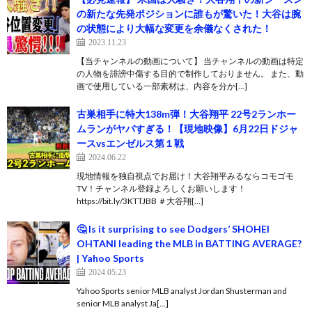
の新たな先発ポジションに誰もが驚いた！大谷は腕
の状態により大幅な変更を余儀なくされた！
2023.11.23
【当チャンネルの動画について】 当チャンネルの動画は特定
の人物を誹謗中傷する目的で制作しておりません。 また、動
画で使用している一部素材は、内容を分か[…]
古巣相手に特大138m弾！大谷翔平 22号2ランホー
ムランがヤバすぎる！【現地映像】6月22日ドジャ
ースvsエンゼルス第１戦
2024.06.22
現地情報を独自視点でお届け！大谷翔平みるならコモゴモ
TV！チャンネル登録よろしくお願いします！
https://bit.ly/3KTTJBB ＃大谷翔[…]
🤔 Is it surprising to see Dodgers’ SHOHEI
OHTANI leading the MLB in BATTING AVERAGE?
| Yahoo Sports
2024.05.23
Yahoo Sports senior MLB analyst Jordan Shusterman and
senior MLB analyst Ja[…]