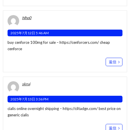
hlho0
2025年7月12日 5:46 AM
buy cenforce 100mg for sale –
https://cenforcers.com/
cheap
cenforce
返信
skruj
2025年7月13日 3:36 PM
cialis online overnight shipping –
https://ciltadgn.com/
best price on
generic cialis
返信