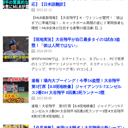
応】【日本語翻訳】
2025.02.12
【MLB最新情報】【大谷翔平】K・ワトソンが驚愕！「彼は
すでに準備万端！」キャッチボール再開の姿にド軍関係者も
唖然！MLB全体が注目する衝撃の復活劇【[…]
【現地実況】大谷翔平が自己最多タイの1試合3盗
塁！「彼は人間ではない」
2024.09.03
SPOTV NOWでは、スマートフォン、タブレット、PCで世界
のトップスポーツ（メジャーリーグ、スコティッシュプレミ
アシップ、サウジリーグ 等）のコン[…]
速報！場内大ブーイング！今季16盗塁！大谷翔平
第5打席【8.8現地映像】ジャイアンツ5-7エンゼル
ス2番DH 大谷翔平 8回裏2死ランナー3塁
2023.08.09
速報！大谷翔平 第5打席【8.8現地映像】 ジャイアンツ5-7
エンゼルス 2番DH 大谷翔平 8回裏2死ランナー3塁 #大谷翔平
#第5打席 #現地映[…]
【必見速報】 米国は大騒ぎ！大谷翔平の新シーズン