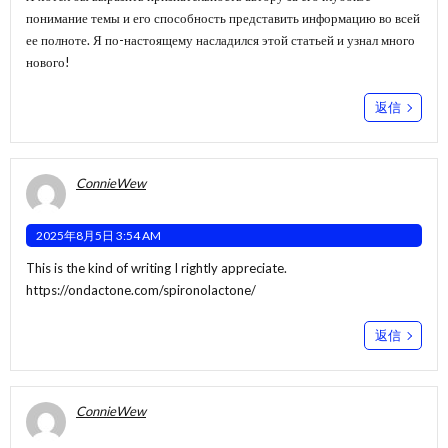
понимание темы и его способность представить информацию во всей
ее полноте. Я по-настоящему насладился этой статьей и узнал много
нового!
返信
ConnieWew
2025年8月5日 3:54 AM
This is the kind of writing I rightly appreciate.
https://ondactone.com/spironolactone/
返信
ConnieWew