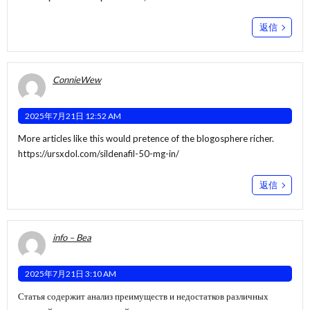
返信
ConnieWew
2025年7月21日 12:52 AM
More articles like this would pretence of the blogosphere richer.
https://ursxdol.com/sildenafil-50-mg-in/
返信
info – Bea
2025年7月21日 3:10 AM
Статья содержит анализ преимуществ и недостатков различных