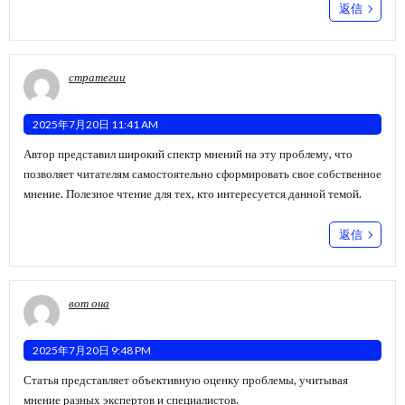
返信
стратегии
2025年7月20日 11:41 AM
Автор представил широкий спектр мнений на эту проблему, что
позволяет читателям самостоятельно сформировать свое собственное
мнение. Полезное чтение для тех, кто интересуется данной темой.
返信
вот она
2025年7月20日 9:48 PM
Статья представляет объективную оценку проблемы, учитывая
мнение разных экспертов и специалистов.