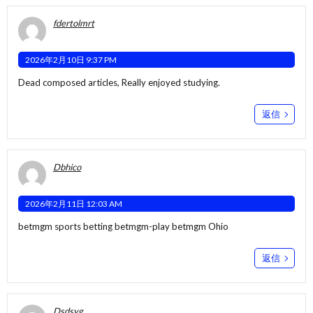
fdertolmrt
2026年2月10日 9:37 PM
Dead composed articles, Really enjoyed studying.
返信
Dbhico
2026年2月11日 12:03 AM
betmgm sports betting
betmgm-play
betmgm Ohio
返信
Dsdsyg