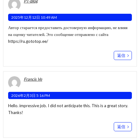
PT-Blog
2025年12月12日 10:49 AM
Автор старается предоставить достоверную информацию, не влияя
на оценку читателей. Это сообщение отправлено с сайта
https://ru.gototop.ee/
返信
Francis Ve
2026年2月3日 5:16 PM
Hello. impressive job. I did not anticipate this. This is a great story.
Thanks!
返信