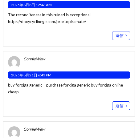
2025年8月8日 12:46 AM
The reconditeness in this ruined is exceptional.
https://doxycyclinege.com/pro/topiramate/
返信
ConnieWew
2025年8月21日 6:43 PM
buy forxiga generic –
purchase forxiga generic
buy forxiga online
cheap
返信
ConnieWew