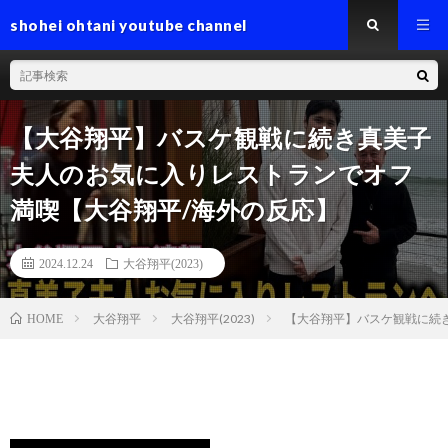
shohei ohtani youtube channel
【大谷翔平】バスケ観戦に続き真美子
夫人のお気に入りレストランでオフ
満喫【大谷翔平/海外の反応】
2024.12.24
大谷翔平(2023)
大谷翔平
大谷翔平(2023)
【大谷翔平】バスケ観戦に続
HOME