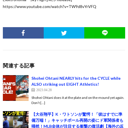
https://www.youtube.com/watch?v=TW9d8vYrVFQ
関連する記事
Shohei Ohtani NEARLY hits for the CYCLE while
ALSO striking out EIGHT Athletics!
2023.04.28
Shohei Ohtani does it at the plate and on the mound yet again.
Don’t […]
【大谷翔平】K・ワトソンが驚愕！「彼はすでに準
備万端！」キャッチボール再開の姿にド軍関係者も
唖然！MLB全体が注目する衝撃の復活劇【海外の反