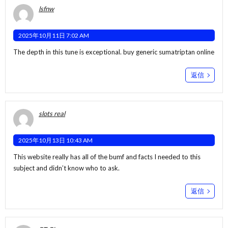
lsfnw
2025年10月11日 7:02 AM
The depth in this tune is exceptional.
buy generic sumatriptan online
返信
slots real
2025年10月13日 10:43 AM
This website really has all of the bumf and facts I needed to this
subject and didn’t know who to ask.
返信