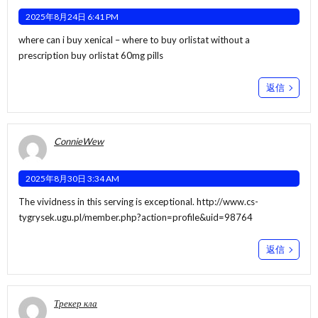
2025年8月24日 6:41 PM
where can i buy xenical –
where to buy orlistat without a
prescription
buy orlistat 60mg pills
返信
ConnieWew
2025年8月30日 3:34 AM
The vividness in this serving is exceptional.
http://www.cs-
tygrysek.ugu.pl/member.php?action=profile&uid=98764
返信
Трекер кла