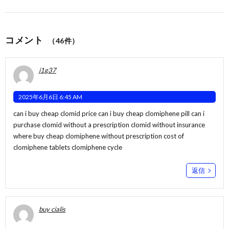
コメント
（46件）
j1g37
2025年6月6日 6:45 AM
can i buy cheap clomid price can i buy cheap clomiphene pill can i
purchase clomid without a prescription
clomid without insurance
where buy cheap clomiphene without prescription cost of
clomiphene tablets clomiphene cycle
返信
buy cialis