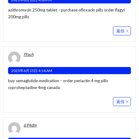
azithromycin 250mg tablet –
purchase ofloxacin pills
order flagyl
200mg pills
返信
f9ach
2025年6月15日 4:14 AM
buy semaglutide medication –
order periactin 4 mg pills
cyproheptadine 4mg canada
返信
694dm