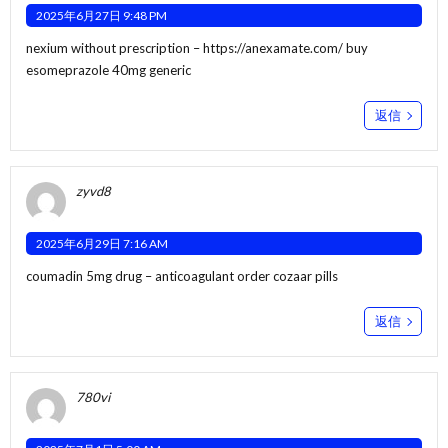
2025年6月27日 9:48 PM
nexium without prescription –
https://anexamate.com/
buy
esomeprazole 40mg generic
返信
zyvd8
2025年6月29日 7:16 AM
coumadin 5mg drug –
anticoagulant
order cozaar pills
返信
780vi