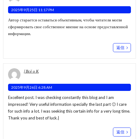
2025年9月25日 11:17 PM
Автор старается оставаться объективным, чтобы читатели могли
сформировать свое собственное мнение на основе предоставленной
информации.
返信
| Всё о К
2025年9月26日 6:28 AM
Excellent post. I was checking constantly this blog and I am
impressed! Very useful information specially the last part 🙂 I care
for such info a lot. I was seeking this certain info for a very long time.
Thank you and best of luck.|
返信