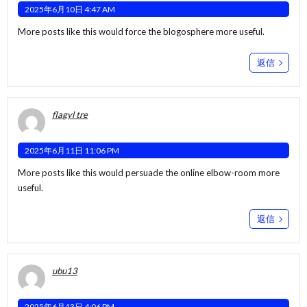
2025年6月10日 4:47 AM
More posts like this would force the blogosphere more useful.
返信
flagyl tre
2025年6月11日 11:06 PM
More posts like this would persuade the online elbow-room more
useful.
返信
ubu13
2025年6月13日 4:06 PM