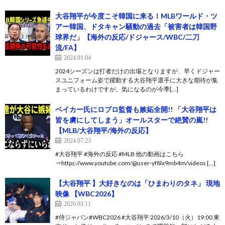
大谷翔平が今度こそ韓国に来る！MLBワールド・ツ
アー韓国、ドタキャン騒動の過去「被害者は韓国野
球界だ」【海外の反応/ドジャース/WBC/二刀
流/FA】
2024.01.04
2024シーズンは打者だけの出場となりますが、早くドジャー
スユニフォーム姿で躍動する大谷翔平選手に大きな期待が集
まっているわけですが、気になるのが今季[…]
ベイカー氏にロブロ監督も嫉妬全開!! 「大谷翔平は
皆を虜にしてしまう」オールスターで絶賛の嵐!!
【MLB/大谷翔平/海外の反応】
2024.07.23
#大谷翔平 #海外の反応 #MLB 他の動画はこちら
⇒https://www.youtube.com/@user-yf8lx9mb4m/videos […]
【大谷翔平 】大好きなのは「ひまわりのタネ」 現地
映像 【WBC2026】
2026.03.11
#侍ジャパン#WBC2026 #大谷翔平 2026/3/10（火）19:00 東