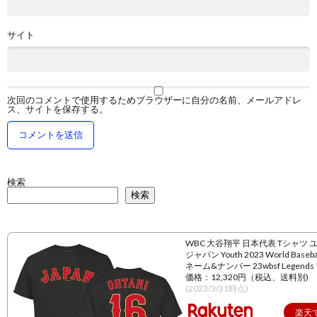
サイト
次回のコメントで使用するためブラウザーに自分の名前、メールアドレ
ス、サイトを保存する。
検索
検索
WBC 大谷翔平 日本代表 Tシャツ 
ジャパン Youth 2023 World Baseball
ネーム&ナンバー 23wbsf Legend
価格：12,320円（税込、送料別)
(2023/3/31時点)
楽天