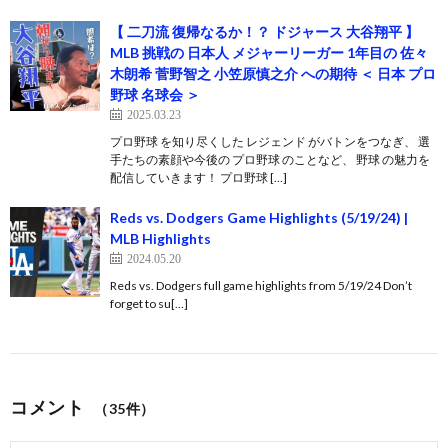
【 二刀流 復帰なるか！？ ドジャース 大谷翔平 】
MLB 挑戦の 日本人 メジャーリーガー 1年目の 佐々
木朗希 菅野智之 小笠原慎之介 への期待 ＜ 日本 プロ
野球 名球会 ＞
2025.03.23
プロ野球 を知り尽くした レジェンド がバトンをつなぎ、 選
手たちの素顔や今後の プロ野球 のことなど、 野球 の魅力を
配信していきます！ プロ野球 […]
Reds vs. Dodgers Game Highlights (5/19/24) |
MLB Highlights
2024.05.20
Reds vs. Dodgers full game highlights from 5/19/24 Don’t
forget to su[…]
コメント
（35件）