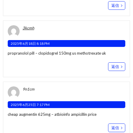
返信
3kcmh
2025年6月18日 8:18 PM
propranolol pill –
clopidogrel 150mg us
methotrexate uk
返信
9n1cm
2025年6月25日 7:17 PM
cheap augmentin 625mg –
atbioinfo
ampicillin price
返信