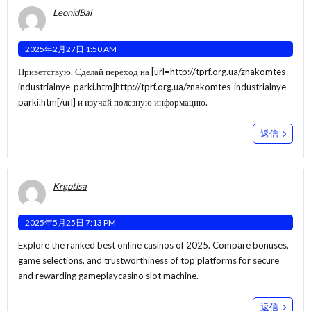
LeonidBal
2025年2月27日 1:50 AM
Приветствую. Сделай переход на [url=http://tprf.org.ua/znakomtes-
industrialnye-parki.htm]http://tprf.org.ua/znakomtes-industrialnye-
parki.htm[/url] и изучай полезную информацию.
返信
Krgptlsa
2025年5月25日 7:13 PM
Explore the ranked best online casinos of 2025. Compare bonuses,
game selections, and trustworthiness of top platforms for secure
and rewarding gameplay
casino slot machine
.
返信