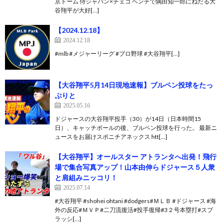
京ドーム 侍ジャパン×チェコ ベンチで隅田知一郎にねだる大
谷翔平が大好[…]
【2024.12.18】
2024.12.18
#mlb #メジャーリーグ #プロ野球 #大谷翔平[…]
【大谷翔平5月14日現地速報】ブルペン投球をたっ
ぷりと
2025.05.16
ドジャースの大谷翔平投手（30）が14日（日本時間15
日）、キャッチボールの後、ブルペン投球を行った。 最新ニ
ュースをお届けスポニチアネックス htt[…]
【大谷翔平】オールスター アトランタへ出発！飛行
場で集合写真アップ！山本由伸らドジャース５人衆
と肩組みニッコリ！
2025.07.14
#大谷翔平 #shohei ohtani #dodgers#ＭＬＢ #ドジャース #海
外の反応#ＭＶＰ#二刀流復活#投手復帰#3２号本塁打#スプ
ラッシ[…]