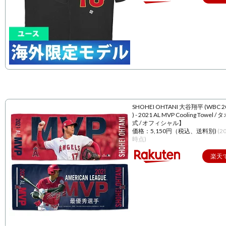
SHOHEI OHTANI 大谷翔平 (WBC 
) - 2021 AL MVP Cooling Towel 
式 / オフィシャル】
価格：5,150円（税込、送料別)
(2
時点)
楽天