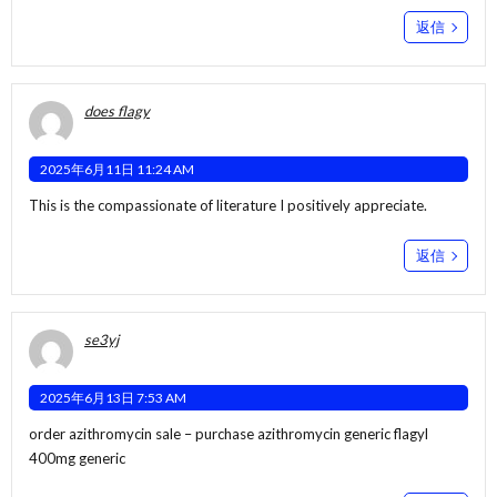
返信
does flagy
2025年6月11日 11:24 AM
This is the compassionate of literature I positively appreciate.
返信
se3yj
2025年6月13日 7:53 AM
order azithromycin sale –
purchase azithromycin generic
flagyl
400mg generic