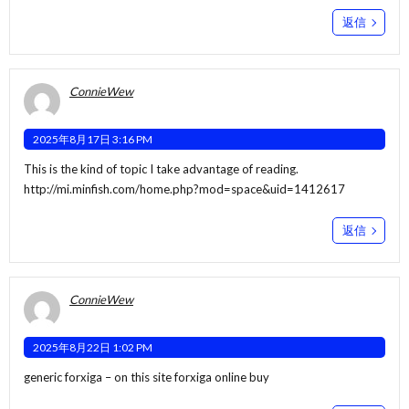
返信
ConnieWew
2025年8月17日 3:16 PM
This is the kind of topic I take advantage of reading.
http://mi.minfish.com/home.php?mod=space&uid=1412617
返信
ConnieWew
2025年8月22日 1:02 PM
generic forxiga –
on this site
forxiga online buy