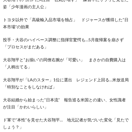
姿「少年漫画の主人公」
トヨタ以外で「高級輸入品市場を独占」 ドジャースが獲得した“日
本市場”の効果
投手・大谷のハイペース調整に指揮官驚愕も…5月復帰案を崩さず
「プロセスがまだある」
大谷翔平と“お揃い”の同僚右腕が「可愛い」 まさかの自費購入は
「人柄出てる」
大谷翔平が「LAのスター」1位に選出 レジェンド上回る…米放送局
「特別なことをしなければ」
大谷結婚から始まった“日本流” 報告巡る米国との違い、女性識者
が注目「かわいらしい」
ド軍で“本性”を見せた大谷翔平… 地元記者が気づいた変化「見たで
しょう？」