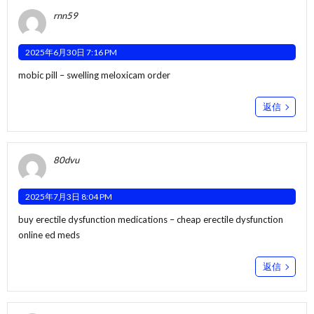
rnn59
2025年6月30日 7:16 PM
mobic pill –
swelling
meloxicam order
返信
80dvu
2025年7月3日 8:04 PM
buy erectile dysfunction medications –
cheap erectile dysfunction
online ed meds
返信