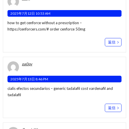
2025年7月12日 10:53 AM
how to get cenforce without a prescription –
https://cenforcers.com/#
order cenforce 50mg
返信
pa0qv
2025年7月13日 8:46 PM
cialis efectos secundarios –
generic tadalafil cost
vardenafil and
tadalafil
返信