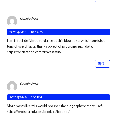
ConnieWew
2025年8月5日 10:14 PM
I am in fact delighted to glance at this blog posts which consists of
tons of useful facts, thanks object of providing such data.
https://ondactone.com/simvastatin/
返信
ConnieWew
2025年8月8日 8:02 PM
More posts like this would prosper the blogosphere more useful.
https://proisotrepl.com/product/toradol/