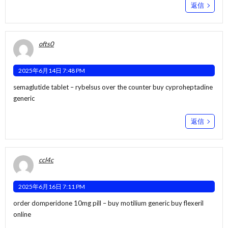
返信
ofts0
2025年6月14日 7:48 PM
semaglutide tablet –
rybelsus over the counter
buy cyproheptadine
generic
返信
ccl4c
2025年6月16日 7:11 PM
order domperidone 10mg pill –
buy motilium generic
buy flexeril
online