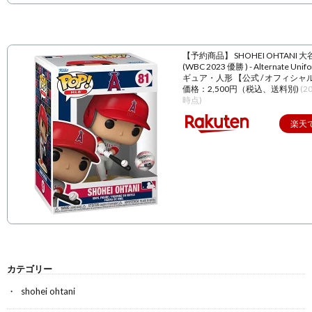
【予約商品】 SHOHEI OHTANI 
(WBC 2023 優勝 ) - Alternate Unif
ギュア・人形 【公式 / オフィシャ
価格：2,500円（税込、送料別)
(2
時点)
楽天
カテゴリー
shohei ohtani