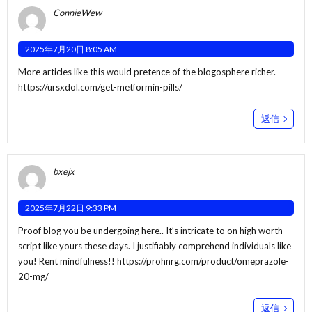
ConnieWew
2025年7月20日 8:05 AM
More articles like this would pretence of the blogosphere richer.
https://ursxdol.com/get-metformin-pills/
返信
bxejx
2025年7月22日 9:33 PM
Proof blog you be undergoing here.. It’s intricate to on high worth
script like yours these days. I justifiably comprehend individuals like
you! Rent mindfulness!!
https://prohnrg.com/product/omeprazole-
20-mg/
返信