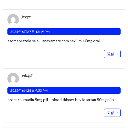
jxygx
2025年6月27日 12:19 PM
esomeprazole sale –
anexamate.com
nexium 40mg oral
返信
e6dg2
2025年6月28日 9:53 PM
order coumadin 5mg pill –
blood thinner
buy losartan 50mg pills
返信