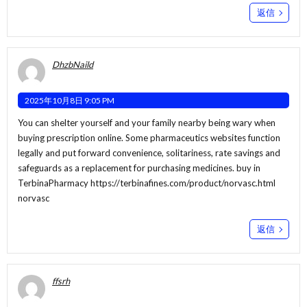
返信
DhzbNaild
2025年10月8日 9:05 PM
You can shelter yourself and your family nearby being wary when
buying prescription online. Some pharmaceutics websites function
legally and put forward convenience, solitariness, rate savings and
safeguards as a replacement for purchasing medicines. buy in
TerbinaPharmacy
https://terbinafines.com/product/norvasc.html
norvasc
返信
ffsrh