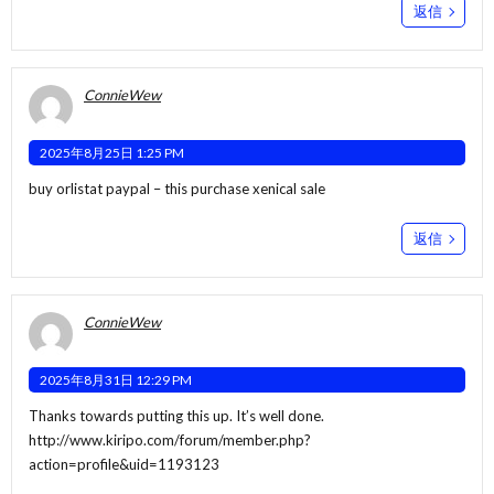
返信
ConnieWew
2025年8月25日 1:25 PM
buy orlistat paypal –
this
purchase xenical sale
返信
ConnieWew
2025年8月31日 12:29 PM
Thanks towards putting this up. It’s well done.
http://www.kiripo.com/forum/member.php?
action=profile&uid=1193123