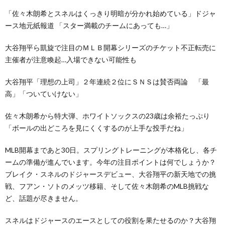
「佐々木朗希とスネルはくっきり明暗が分かれ始めている」ドジャ
ース地元紙報道 「スター満載のチームにあっても…」
大谷翔平ら凱旋で注目のＭＬＢ開幕シリーズのチケット不正転売に
主催者が注意喚起…入場できない可能性も
大谷翔平「理想の上司」２年連続２位にＳＮＳは賛否両論 「最
高」「ついていけない」
佐々木朗希から特大弾、ホワイトソックスの23歳は余裕たっぷり
「ボールの出どころを見にくくするのが上手な投手だね」
MLB開幕まであと30日。スプリングトレーニングが本格化し、各チ
ームの準備が進んでいます。今年の注目ポイントは何でしょうか？
ブレイク・スネルのドジャースデビュー、大谷翔平の新天地での挑
戦、フアン・ソトのメッツ移籍、そして佐々木朗希のMLB挑戦な
ど、話題が尽きません。
スネルはドジャースのエースとしての役割を果たせるのか？大谷翔