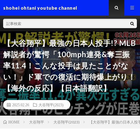
shohei ohtani youtube channel
【大谷翔平】最強の日本人投手!? MLB
解説者が驚愕「100mph連発&奪三振
率11.4！こんな投手は見たことがな
い！」ド軍での復活に期待爆上がり！
【海外の反応】【日本語翻訳】
2025.02.26
大谷翔平(2023)
大谷翔平
大谷翔平(2023)
【大谷翔平】最強の日本人投手
HOME