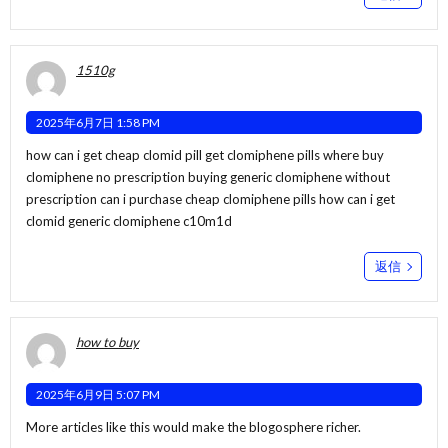
1510g
2025年6月7日 1:58 PM
how can i get cheap clomid pill get clomiphene pills where buy
clomiphene no prescription
buying generic clomiphene without
prescription
can i purchase cheap clomiphene pills how can i get
clomid generic clomiphene c10m1d
返信
how to buy
2025年6月9日 5:07 PM
More articles like this would make the blogosphere richer.