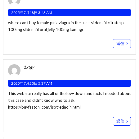
2025年7月18日 3:43 AM
where can i buy female pink viagra in the u.k –
sildenafil citrate ip
100 mg
sildenafil oral jelly 100mg kamagra
返信
1xtgy
2025年7月20日 5:37 AM
This website really has all of the low-down and facts I needed about
this case and didn’t know who to ask.
https://buyfastonl.com/isotretinoin.html
返信