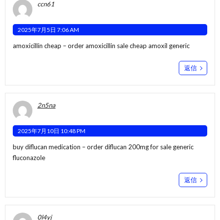
ccn61
2025年7月5日 7:06 AM
amoxicillin cheap –
order amoxicillin sale
cheap amoxil generic
返信
2n5na
2025年7月10日 10:48 PM
buy diflucan medication –
order diflucan 200mg for sale
generic
fluconazole
返信
0l4yj