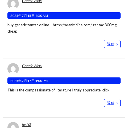
ConnieWew
2025年7月15日 4:30 AM
buy generic zantac online –
https://aranitidine.com/
zantac 300mg
cheap
返信
ConnieWew
2025年7月17日 1:00 PM
This is the compassionate of literature I truly appreciate.
click
返信
hc1f3