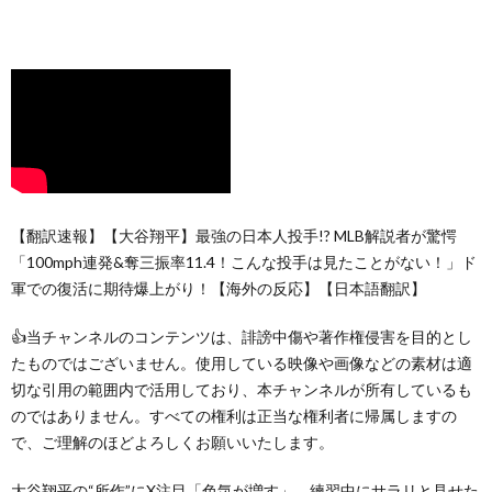
【翻訳速報】【大谷翔平】最強の日本人投手!? MLB解説者が驚愕
「100mph連発&奪三振率11.4！こんな投手は見たことがない！」ド
軍での復活に期待爆上がり！【海外の反応】【日本語翻訳】
👍当チャンネルのコンテンツは、誹謗中傷や著作権侵害を目的とし
たものではございません。使用している映像や画像などの素材は適
切な引用の範囲内で活用しており、本チャンネルが所有しているも
のではありません。すべての権利は正当な権利者に帰属しますの
で、ご理解のほどよろしくお願いいたします。
大谷翔平の“所作”にX注目「色気が増す」 練習中にサラリと見せた