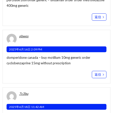
purchase zithromax generic –
tindamax order
order metronidazole
400mg generic
返信
gbwes
2025年6月16日 2:09 PM
domperidone canada –
buy motilium 10mg generic
order
cyclobenzaprine 15mg without prescription
返信
7c3bu
2025年6月18日 11:42 AM