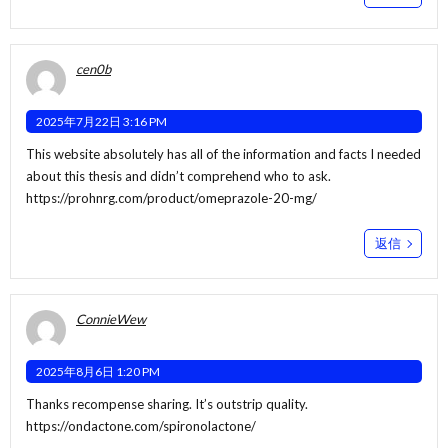
cen0b
2025年7月22日 3:16 PM
This website absolutely has all of the information and facts I needed
about this thesis and didn’t comprehend who to ask.
https://prohnrg.com/product/omeprazole-20-mg/
返信
ConnieWew
2025年8月6日 1:20 PM
Thanks recompense sharing. It’s outstrip quality.
https://ondactone.com/spironolactone/