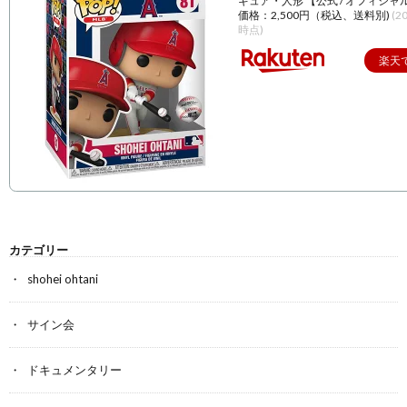
ギュア・人形 【公式 / オフィシャ
価格：2,500円（税込、送料別)
(2
時点)
楽天
カテゴリー
shohei ohtani
サイン会
ドキュメンタリー