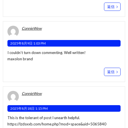
返信
ConnieWew
2025年8月9日 1:03 PM
I couldn’t turn down commenting. Well written!
maxolon brand
返信
ConnieWew
2025年8月18日 1:15 PM
This is the tolerant of post I unearth helpful.
https://lzdsxxb.com/home.php?mod=space&uid=5065840