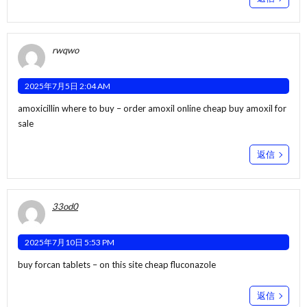
rwqwo
2025年7月5日 2:04 AM
amoxicillin where to buy –
order amoxil online cheap
buy amoxil for
sale
返信
33od0
2025年7月10日 5:53 PM
buy forcan tablets –
on this site
cheap fluconazole
返信