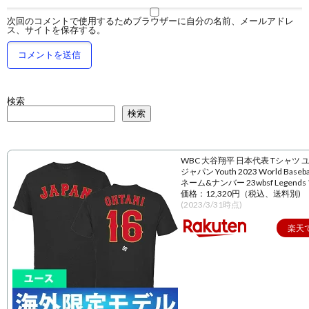
次回のコメントで使用するためブラウザーに自分の名前、メールアドレ
ス、サイトを保存する。
検索
検索
WBC 大谷翔平 日本代表 Tシャツ 
ジャパン Youth 2023 World Baseball
ネーム&ナンバー 23wbsf Legend
価格：12,320円（税込、送料別)
(2023/3/31時点)
楽天