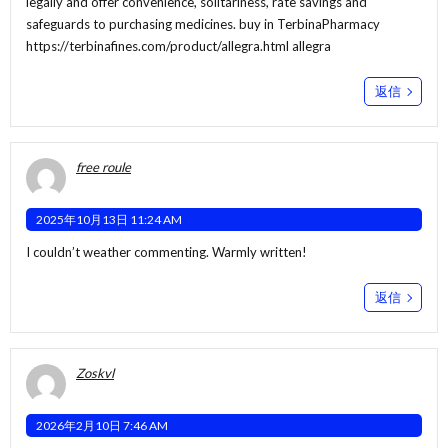
legally and offer convenience, solitariness, rate savings and
safeguards to purchasing medicines. buy in TerbinaPharmacy
https://terbinafines.com/product/allegra.html
allegra
返信
free roule
2025年10月13日 11:24 AM
I couldn’t weather commenting. Warmly written!
返信
Zoskvl
2026年2月10日 7:46 AM