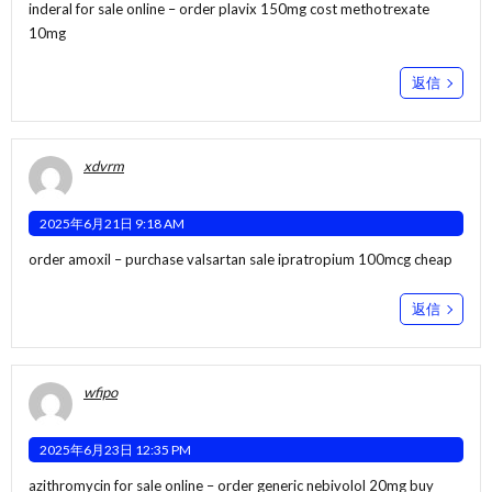
inderal for sale online –
order plavix 150mg
cost methotrexate
10mg
返信
xdvrm
2025年6月21日 9:18 AM
order amoxil –
purchase valsartan sale
ipratropium 100mcg cheap
返信
wfipo
2025年6月23日 12:35 PM
azithromycin for sale online –
order generic nebivolol 20mg
buy