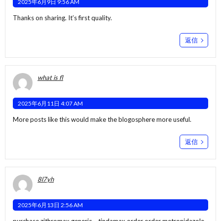
2025年6月9日 9:56 AM
Thanks on sharing. It’s first quality.
返信
what is fl
2025年6月11日 4:07 AM
More posts like this would make the blogosphere more useful.
返信
8l7yh
2025年6月13日 2:56 AM