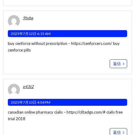
9txba
2025年7月12日 6:15 AM
buy cenforce without prescription –
https://cenforcers.com/
buy
cenforce pills
返信
e43t2
2025年7月13日 4:04 PM
canadian online pharmacy cialis –
https://ciltadgn.com/#
cialis free
trial 2018
返信