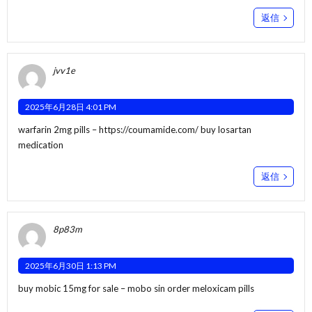
返信
jvv1e
2025年6月28日 4:01 PM
warfarin 2mg pills –
https://coumamide.com/
buy losartan
medication
返信
8p83m
2025年6月30日 1:13 PM
buy mobic 15mg for sale –
mobo sin
order meloxicam pills