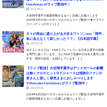
Handyman がライブ配信中！
2025.09.21
大谷翔平選手の最新情報をなるべく正確にお届けします
2025年9月21日〜ロサンゼルスからライブ配信〜 🍀クラウド
ファンディンのサイト[…]
久々の再会に盛り上がる大谷＆ワトソンww「翔平…
私に会えなくて寂しかった？？」【日本語字幕】
2026.02.01
当チャンネルでは、MLBでプレーしている日本人選手の情報
を専門に扱っています。 主にMLBで活躍中の日本人選手に対
する「海外の反応」を紹介しています。[…]
【ライブ配信】大谷翔平選手はデッドボールの影響
は無くマルチヒット⚾️ドジャースは惜敗⚾️ファンの
皆さんと楽しく😆気ままにおしゃべりします
✨Shinsuke Handyman がライブ配信中！
2024.08.28
2024年8月28日〜ロサンゼルスからライブ配信 大谷翔平選手
の最新情報をなるべく正確にお届けします[…]