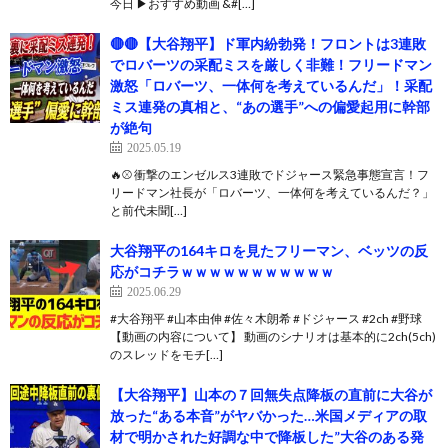
今日 ▶おすすめ動画 &#[…]
🔴🔴【大谷翔平】ド軍内紛勃発！フロントは3連敗
でロバーツの采配ミスを厳しく非難！フリードマン
激怒「ロバーツ、一体何を考えているんだ」！采配
ミス連発の真相と、“あの選手”への偏愛起用に幹部
が絶句
2025.05.19
🔥⚾ 衝撃のエンゼルス3連敗でドジャース緊急事態宣言！フ
リードマン社長が「ロバーツ、一体何を考えているんだ？」
と前代未聞[…]
大谷翔平の164キロを見たフリーマン、ベッツの反
応がコチラｗｗｗｗｗｗｗｗｗｗｗ
2025.06.29
#大谷翔平 #山本由伸 #佐々木朗希 #ドジャース #2ch #野球
【動画の内容について】 動画のシナリオは基本的に2ch(5ch)
のスレッドをモチ[…]
【大谷翔平】山本の７回無失点降板の直前に大谷が
放った“ある本音”がヤバかった…米国メディアの取
材で明かされた好調な中で降板した”大谷のある発