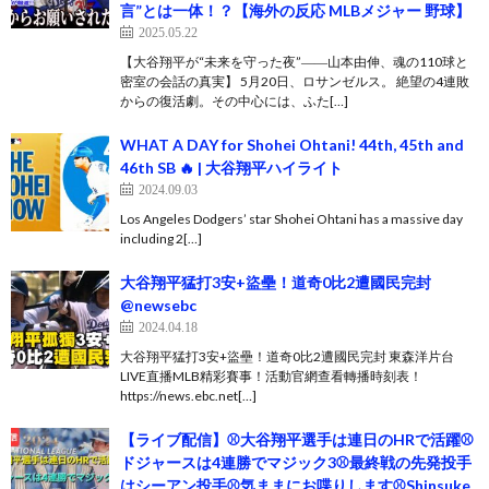
言”とは一体！？【海外の反応 MLBメジャー 野球】
2025.05.22
【大谷翔平が“未来を守った夜”――山本由伸、魂の110球と
密室の会話の真実】 5月20日、ロサンゼルス。 絶望の4連敗
からの復活劇。その中心には、ふた[…]
WHAT A DAY for Shohei Ohtani! 44th, 45th and
46th SB 🔥 | 大谷翔平ハイライト
2024.09.03
Los Angeles Dodgers’ star Shohei Ohtani has a massive day
including 2[…]
大谷翔平猛打3安+盜壘！道奇0比2遭國民完封
@newsebc
2024.04.18
大谷翔平猛打3安+盜壘！道奇0比2遭國民完封 東森洋片台
LIVE直播MLB精彩賽事！活動官網查看轉播時刻表！
https://news.ebc.net[…]
【ライブ配信】⚾️大谷翔平選手は連日のHRで活躍⚾️
ドジャースは4連勝でマジック3⚾️最終戦の先発投手
はシーアン投手⚾️気ままにお喋りします⚾️Shinsuke