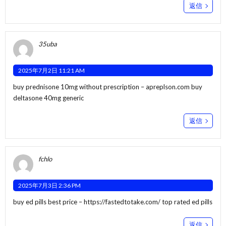
返信
35uba
2025年7月2日 11:21 AM
buy prednisone 10mg without prescription –
apreplson.com
buy
deltasone 40mg generic
返信
fchlo
2025年7月3日 2:36 PM
buy ed pills best price –
https://fastedtotake.com/
top rated ed pills
返信