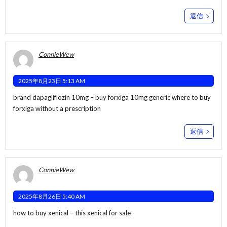
返信
ConnieWew
2025年8月23日 5:13 AM
brand dapagliflozin 10mg –
buy forxiga 10mg generic
where to buy
forxiga without a prescription
返信
ConnieWew
2025年8月26日 5:40 AM
how to buy xenical –
this
xenical for sale