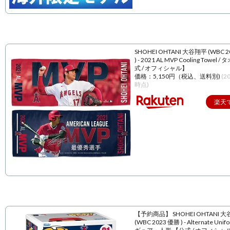
SHOHEI OHTANI 大谷翔平 (WBC 
) - 2021 AL MVP Cooling Towel 
式 / オフィシャル】
価格：5,150円（税込、送料別)
(2
時点)
楽天
【予約商品】 SHOHEI OHTANI 
(WBC 2023 優勝 ) - Alternate Unif