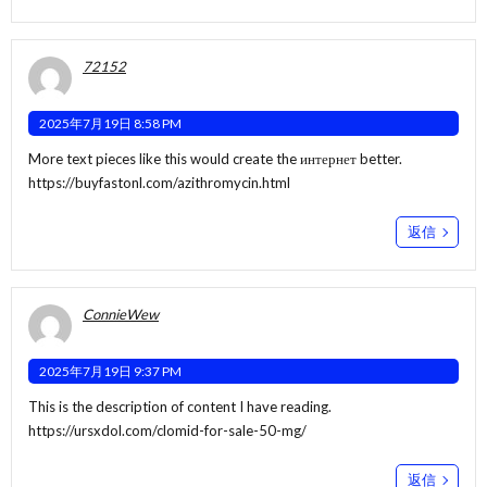
72152
2025年7月19日 8:58 PM
More text pieces like this would create the интернет better.
https://buyfastonl.com/azithromycin.html
返信
ConnieWew
2025年7月19日 9:37 PM
This is the description of content I have reading.
https://ursxdol.com/clomid-for-sale-50-mg/
返信