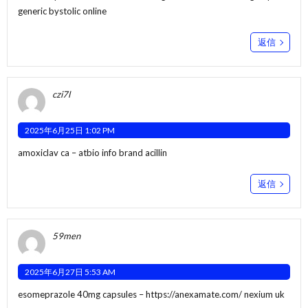
generic bystolic online
返信
czi7l
2025年6月25日 1:02 PM
amoxiclav ca –
atbio info
brand acillin
返信
59men
2025年6月27日 5:53 AM
esomeprazole 40mg capsules –
https://anexamate.com/
nexium uk