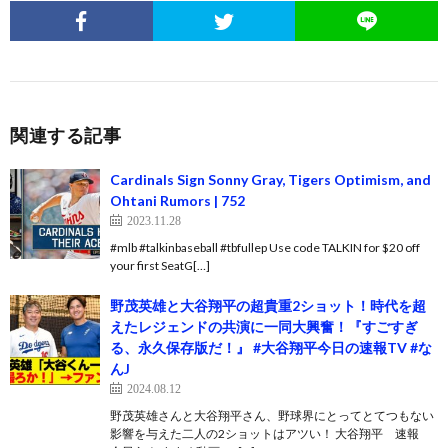
関連する記事
Cardinals Sign Sonny Gray, Tigers Optimism, and
Ohtani Rumors | 752
2023.11.28
#mlb #talkinbaseball #tbfullep Use code TALKIN for $20 off
your first SeatG[…]
野茂英雄と大谷翔平の超貴重2ショット！時代を超
えたレジェンドの共演に一同大興奮！『すごすぎ
る、永久保存版だ！』 #大谷翔平今日の速報TV #な
んJ
2024.08.12
野茂英雄さんと大谷翔平さん、野球界にとってとてつもない
影響を与えた二人の2ショットはアツい！ 大谷翔平 速報