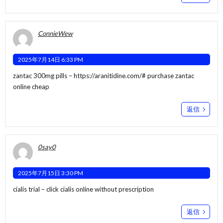
ConnieWew
2025年7月14日 6:33 PM
zantac 300mg pills –
https://aranitidine.com/#
purchase zantac
online cheap
返信
0say0
2025年7月15日 3:30 PM
cialis trial –
click
cialis online without prescription
返信