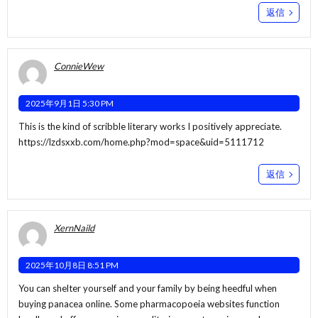
返信
ConnieWew
2025年9月1日 5:30 PM
This is the kind of scribble literary works I positively appreciate.
https://lzdsxxb.com/home.php?mod=space&uid=5111712
返信
XernNaild
2025年10月8日 8:51 PM
You can shelter yourself and your family by being heedful when
buying panacea online. Some pharmacopoeia websites function