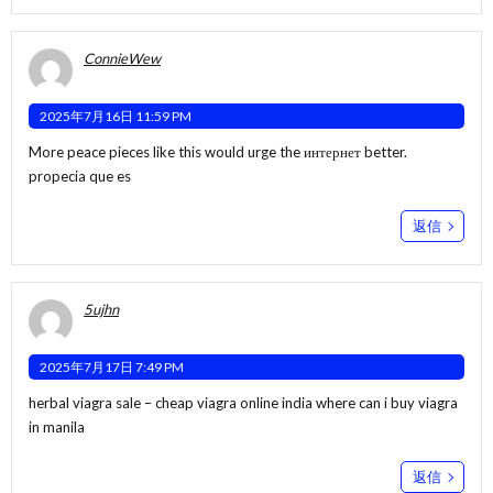
ConnieWew
2025年7月16日 11:59 PM
More peace pieces like this would urge the интернет better.
propecia que es
返信
5ujhn
2025年7月17日 7:49 PM
herbal viagra sale –
cheap viagra online india
where can i buy viagra
in manila
返信