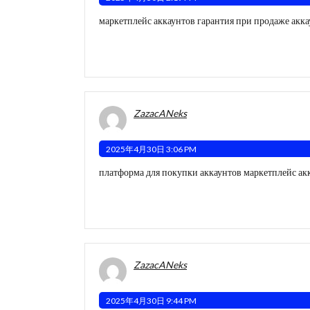
маркетплейс аккаунтов
гарантия при продаже акк
ZazacANeks
2025年4月30日 3:06 PM
платформа для покупки аккаунтов
маркетплейс ак
ZazacANeks
2025年4月30日 9:44 PM