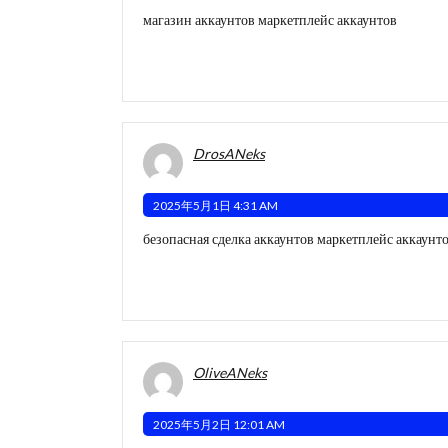
магазин аккаунтов
маркетплейс аккаунтов
DrosANeks
2025年5月1日 4:31 AM
безопасная сделка аккаунтов
маркетплейс аккаунт
OliveANeks
2025年5月2日 12:01 AM