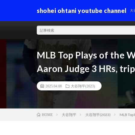
shohei ohtani youtube channel
大
MLB Top Plays of the W
Aaron Judge 3 HRs, trip
2025.04.08
大谷翔平(2023)
大谷翔平
大谷翔平(2023)
MLB Top P
HOME