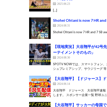
2025.06.23
[…]
Shohei Ohtani is now 7 HR and
2024.08.31
Shohei Ohtani is now 7 HR and 7 SB a
【現地実況】大谷翔平が42号
ーテイメントそのもの」
2024.08.30
SPOTV NOWでは、スマートフォ
シュプレミアシップ、サウジリーグ 等）
【大谷翔平】【ドジャース】ドジ
2024.06.14
大谷翔平 ドジャース 大谷翔平速報 
します。 スポンサー企業一覧 野球ユニ
【大谷翔平】サッカーの母国で