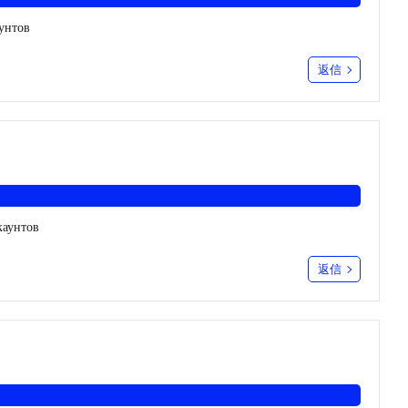
аунтов
返信
каунтов
返信