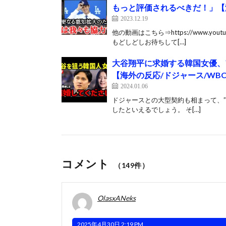
もっと評価されるべきだ！」【
2023.12.19
他の動画はこちら⇒https://www.yo
もどしどしお待ちして[…]
大谷翔平に求婚する韓国女優、
【海外の反応/ドジャース/WBC
2024.01.06
ドジャースとの大型契約も相まって、
したといえるでしょう。 そ[…]
コメント
（149件）
OlasxANeks
2025年4月30日 2:19 PM