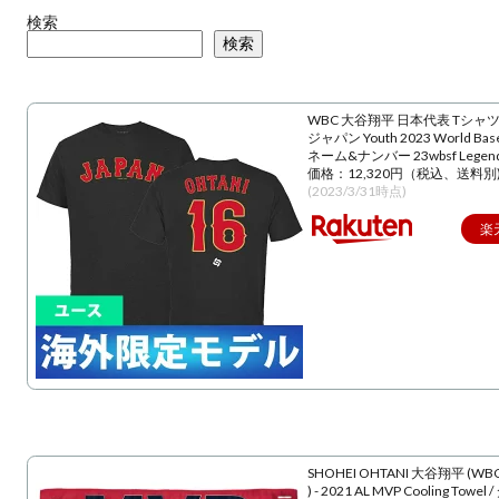
検索
検索
WBC 大谷翔平 日本代表 Tシャツ
ジャパン Youth 2023 World Baseba
ネーム&ナンバー 23wbsf Lege
価格：12,320円（税込、送料別
(2023/3/31時点)
楽
SHOHEI OHTANI 大谷翔平 (WBC
) - 2021 AL MVP Cooling Towe