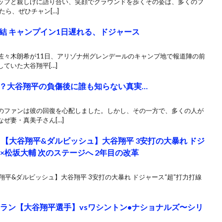
ッフと親しげに語り合い、笑顔でグラウンドを歩くその姿は、多くのフ
たら、ぜひチャン[…]
結 キャンプイン1日遅れる、ドジャース
佐々木朗希が11日、アリゾナ州グレンデールのキャンプ地で報道陣の前
ていた大谷翔平[…]
？大谷翔平の負傷後に誰も知らない真実…
のファンは彼の回復を心配しました。しかし、その一方で、多くの人が
ぜ妻・真美子さん[…]
B 【大谷翔平&ダルビッシュ】大谷翔平 3安打の大暴れ ドジ
正尚×松坂大輔 次のステージへ 2年目の改革
谷翔平&ダルビッシュ】大谷翔平 3安打の大暴れ ドジャース“超”打力打線
ホームラン【大谷翔平選手】vsワシントン•ナショナルズ〜シリ