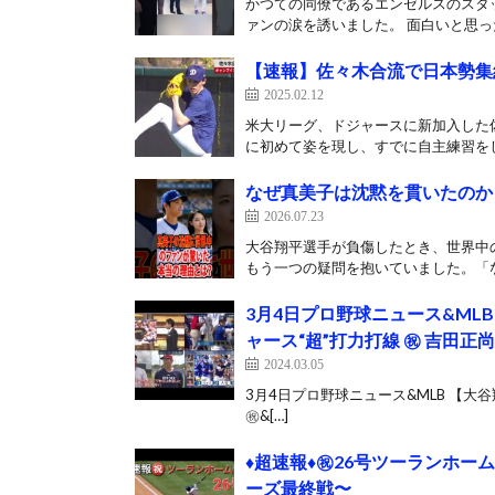
かつての同僚であるエンゼルスのスタ
ァンの涙を誘いました。 面白いと思っ
【速報】佐々木合流で日本勢集
2025.02.12
米大リーグ、ドジャースに新加入した
に初めて姿を現し、すでに自主練習をし
なぜ真美子は沈黙を貫いたのか
2026.07.23
大谷翔平選手が負傷したとき、世界中
もう一つの疑問を抱いていました。「な
3月4日プロ野球ニュース&ML
ャース“超”打力打線 ㊗️ 吉田
2024.03.05
3月4日プロ野球ニュース&MLB 【大
㊗&[…]
♦️超速報♦️㊗️26号ツーラン
ーズ最終戦〜