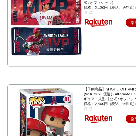
式 / オフィシャル】
価格：5,150円（税込、送料別)
時点)
楽
【予約商品】 SHOHEI OHTANI
(WBC 2023 優勝 ) - Alternate U
ギュア・人形 【公式 / オフィシ
価格：2,500円（税込、送料別)
時点)
楽