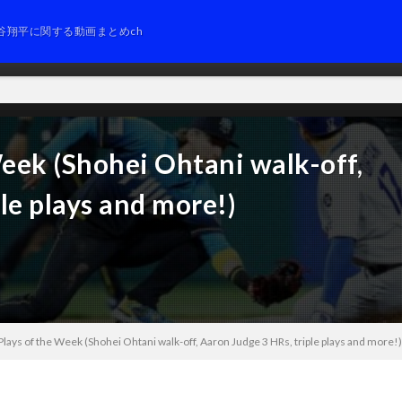
谷翔平に関する動画まとめch
eek (Shohei Ohtani walk-off,
le plays and more!)
lays of the Week (Shohei Ohtani walk-off, Aaron Judge 3 HRs, triple plays and more!)