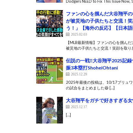
Dodgers NEED to Fix This Issue Now, 5 
ファンの心を掴んだ大谷翔平の
が被災地の子供たちと交流！笑
う！」【海外の反応】【日本語
2025.02.03
【MLB最新情報】ファンの心を掴ん
被災地の子供たちと交流！笑顔を取り戻
伝説の一戦‼️大谷翔平2025記
振3本塁打ShoheiOhtani
2025.12.29
2025年最後の投稿は、10/17ブリ
の試合をまとめました😆 […]
大谷翔平をガチで好きすぎる女
2025.12.17
[…]