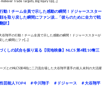
Reliever Trade Targets, Big Injury Up[…]
行動！チーム全員で示した感動の瞬間！ドジャーススター
顔を取り戻した瞬間にファン涙…「彼らのために全力で戦
翻訳】
だ大谷翔平の行動！チーム全員で示した感動の瞬間！ドジャーススターが
した瞬間にファ[…]
録づくしの試合を振り返る【現地映像】NLCS 第4戦 10奪三
ュワーズとのNLCS第4戦に二刀流出場した大谷翔平選手の前人未到の大活躍
性芸能人TOP4 ＃中川翔子 ＃ドジャース ＃大谷翔平