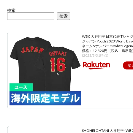
検索
検索
WBC 大谷翔平 日本代表 Tシャツ
ジャパン Youth 2023 World Baseba
ネーム&ナンバー 23wbsf Lege
価格：12,320円（税込、送料別
(2023/3/31時点)
楽
SHOHEI OHTANI 大谷翔平 (WBC