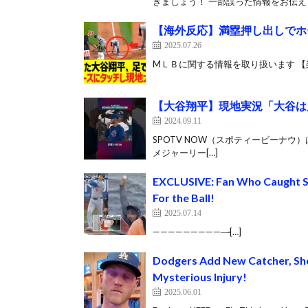
きましょう！ 一部誤った情報をお伝えし
【海外反応】満塁押し出しでホ
2025.07.26
MＬＢに関する情報を取り扱います 【楽
【大谷翔平】現地実況「大谷は見
2024.09.11
SPOTV NOW（スポティービーナウ
メジャーリー[…]
EXCLUSIVE: Fan Who Caught Sh
For the Ball!
2025.07.14
——————————̵[…]
Dodgers Add New Catcher, Sho
Mysterious Injury!
2025.06.01