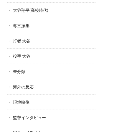
大谷翔平(高校時代)
奪三振集
打者 大谷
投手 大谷
未分類
海外の反応
現地映像
監督インタビュー