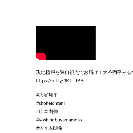
現地情報を独自視点でお届け！大谷翔平みる
https://bit.ly/3KTTJBB
#大谷翔平
#shoheiohtani
#山本由伸
#yoshinobuyamamoto
#佐々木朗希