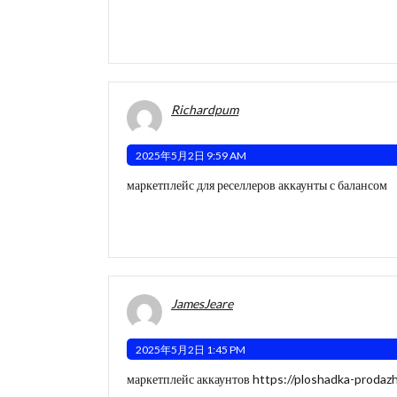
Richardpum
2025年5月2日 9:59 AM
маркетплейс для реселлеров
аккаунты с балансом
JamesJeare
2025年5月2日 1:45 PM
маркетплейс аккаунтов
https://ploshadka-prodaz