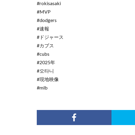
#rokisasaki
#MVP
#dodgers
#速報
#ドジャース
#カブス
#cubs
#2025年
#오타니
#現地映像
#mlb