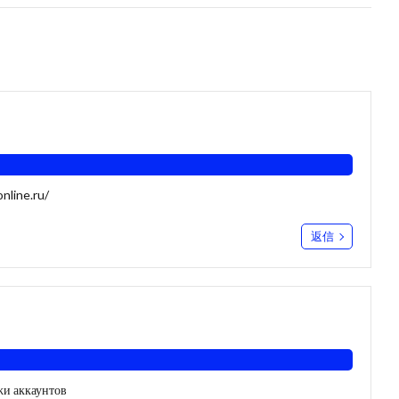
nline.ru/
返信
жи аккаунтов