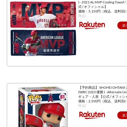
) - 2021 AL MVP Cooling Towe
式 / オフィシャル】
価格：5,150円（税込、送料別)
時点)
楽
【予約商品】 SHOHEI OHTANI
(WBC 2023 優勝 ) - Alternate U
ギュア・人形 【公式 / オフィシ
価格：2,500円（税込、送料別)
時点)
楽