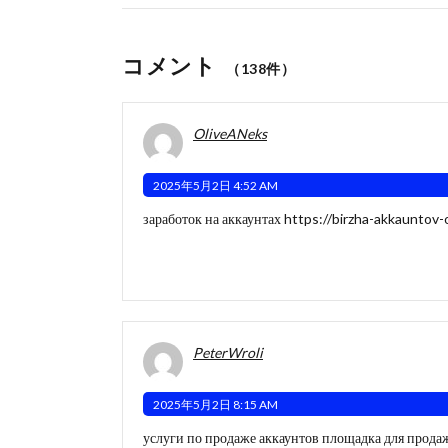
コメント
（138件）
OliveANeks
2025年5月2日 4:52 AM
заработок на аккаунтах
https://birzha-akkauntov-o
PeterWroli
2025年5月2日 8:15 AM
услуги по продаже аккаунтов
площадка для прода