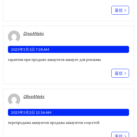
返信
DrosANeks
2025年5月1日 7:28 AM
гарантия при продаже аккаунтов
аккаунт для рекламы
返信
OliveANeks
2025年5月2日 12:36 AM
перепродажа аккаунтов
продажа аккаунтов соцсетей
返信