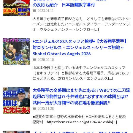
の反応も紹介 日本語翻訳字幕付
2023.01.11
大谷選手が来季終了後FAとなり、どうしても来季はポストシ
ーズンには進出したいエンゼルス タイラー・アンダーソン ジ
オ・ウルシェラ ハンター・レンフロー[…]
♦エンジェルスのスタッフと挨拶♦【大谷翔平選手】
対ロサンゼルス・エンジェルス～シリーズ初戦～
Shohei Ohtani vs Angels 2026
2026.05.16
山本由伸投手と話している途中でエンジェルスのスタッフ
（セキュリティ）と挨拶をする大谷翔平選手。肩をぷにゅぷ
にゅとさわる。 対ロサンゼルス・エンジェルス[…]
大谷翔平の全盛期はまだ先にある!? WBCでの二刀流
起用の可能性は?? 今井達也におすすめの球団とは??
武田一浩が大谷翔平の現在地を徹底解説!!
2025.11.28
■協賛企業 富士忍野名水株式会社 HOME 楽天ふるさと納税
忍野村 https://item.rakuten.co.jp/f194247-oshin[…]