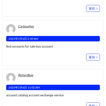
返信
Carloswhos
2025年5月6日 2:49 AM
find accounts for sale
buy account
返信
Richardbop
2025年5月6日 11:02 AM
account catalog
account exchange service
返信