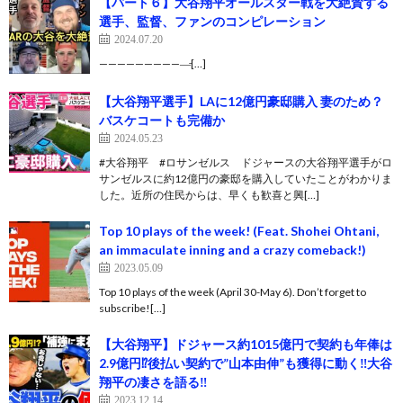
【パート６】大谷翔平オールスター戦を大絶賛する
選手、監督、ファンのコンピレーション
2024.07.20
——————————̵[…]
【大谷翔平選手】LAに12億円豪邸購入 妻のため？
バスケコートも完備か
2024.05.23
#大谷翔平 #ロサンゼルス ドジャースの大谷翔平選手がロ
サンゼルスに約12億円の豪邸を購入していたことがわかりま
した。近所の住民からは、早くも歓喜と興[…]
Top 10 plays of the week! (Feat. Shohei Ohtani,
an immaculate inning and a crazy comeback!)
2023.05.09
Top 10 plays of the week (April 30-May 6). Don’t forget to
subscribe![…]
【大谷翔平】ドジャース約1015億円で契約も年俸は
2.9億円⁉︎後払い契約で”山本由伸”も獲得に動く‼︎大谷
翔平の凄さを語る‼︎
2023.12.14