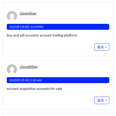
DanielStoo
2025年5月8日 11:59 PM
buy and sell accounts
account trading platform
返信
GeraldMaip
2025年5月9日 2:02 AM
account acquisition
accounts for sale
返信