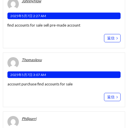
JohnnyHow
2025年5月7日 2:27 AM
find accounts for sale
sell pre-made account
返信
Thomaslexu
2025年5月7日 3:07 AM
account purchase
find accounts for sale
返信
Philiparri