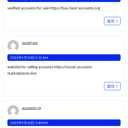
verified accounts for sale
https://buy-best-accounts.org
返信
social-acc
2025年5月10日 5:13 AM
website for selling accounts
https://social-accounts-
marketplaces.live
返信
accounts-m
2025年5月10日 1:40 PM