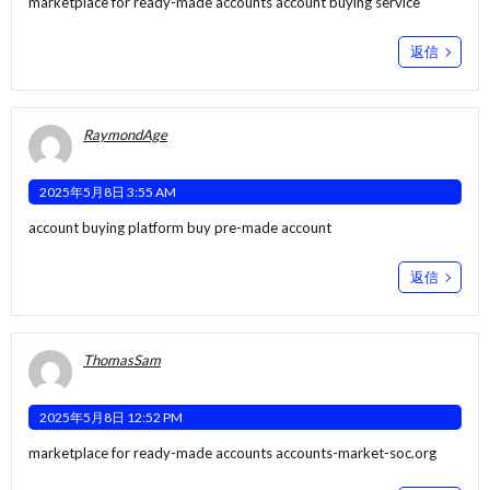
marketplace for ready-made accounts
account buying service
返信
RaymondAge
2025年5月8日 3:55 AM
account buying platform
buy pre-made account
返信
ThomasSam
2025年5月8日 12:52 PM
marketplace for ready-made accounts
accounts-market-soc.org