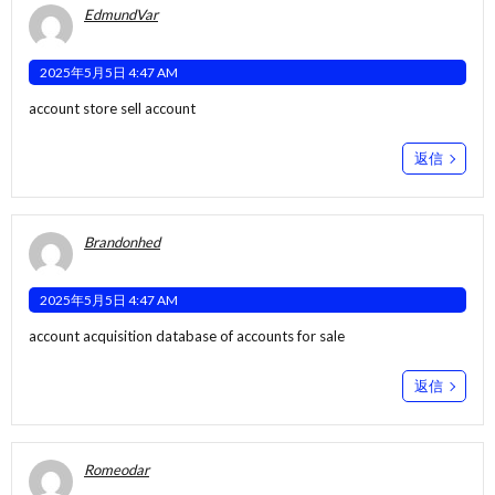
EdmundVar
2025年5月5日 4:47 AM
account store
sell account
返信
Brandonhed
2025年5月5日 4:47 AM
account acquisition
database of accounts for sale
返信
Romeodar