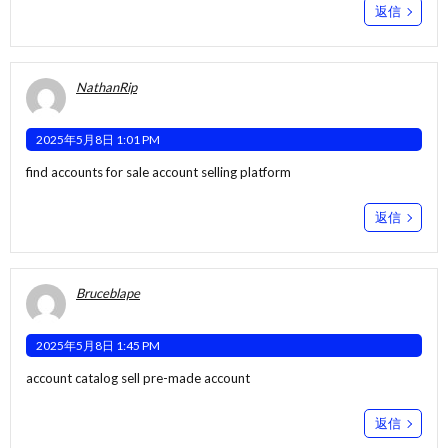
返信
NathanRip
2025年5月8日 1:01 PM
find accounts for sale
account selling platform
返信
Bruceblape
2025年5月8日 1:45 PM
account catalog
sell pre-made account
返信