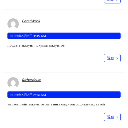
PeterWroli
2025年5月2日 1:35 AM
продать аккаунт
покупка аккаунтов
返信
Richardpum
2025年5月2日 2:16 AM
маркетплейс аккаунтов
магазин аккаунтов социальных сетей
返信