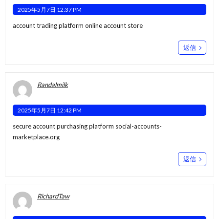
2025年5月7日 12:37 PM
account trading platform
online account store
返信
Randalmilk
2025年5月7日 12:42 PM
secure account purchasing platform
social-accounts-
marketplace.org
返信
RichardTaw