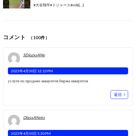
#大谷翔平#ドジャース#mlb[…]
コメント
（100件）
SDiozxsANe
2025年4月30日 12:13 PM
услуги по продаже аккаунтов
биржа аккаунтов
返信
OlasxANeks
2025年4月30日 5:30 PM