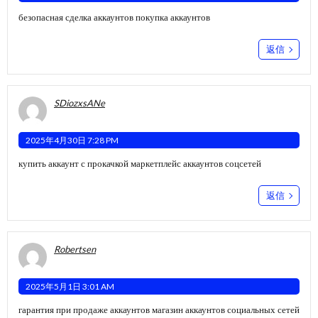
безопасная сделка аккаунтов
покупка аккаунтов
返信
SDiozxsANe
2025年4月30日 7:28 PM
купить аккаунт с прокачкой
маркетплейс аккаунтов соцсетей
返信
Robertsen
2025年5月1日 3:01 AM
гарантия при продаже аккаунтов
магазин аккаунтов социальных сетей