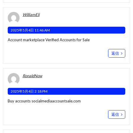
WilliamEli
2025年5月4日 11:46 AM
Account marketplace
Verified Accounts for Sale
返信
RonaldNow
2025年5月4日 2:18 PM
Buy accounts
socialmediaaccountsale.com
返信