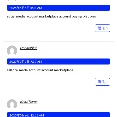
2025年5月5日 5:31 AM
social media account marketplace
account buying platform
返信
DonaldBlub
2025年5月5日 7:37 AM
sell pre-made account
account marketplace
返信
KeithThype
2025年5月6日 12:11 AM