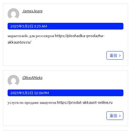
JamesJeare
2025年5月2日 3:25 AM
маркетплейс для реселлеров
https://ploshadka-prodazha-
akkauntov.ru/
返信
OliveANeks
2025年5月2日 12:06 PM
услуги по продаже аккаунтов
https://prodat-akkaunt-online.ru
返信