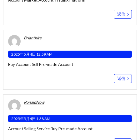
Account Market
Account Trading Platform
返信
Brianthite
2025年5月4日 12:59 AM
Buy Account
Sell Pre-made Account
返信
RonaldNow
2025年5月4日 1:38 AM
Account Selling Service
Buy Pre-made Account