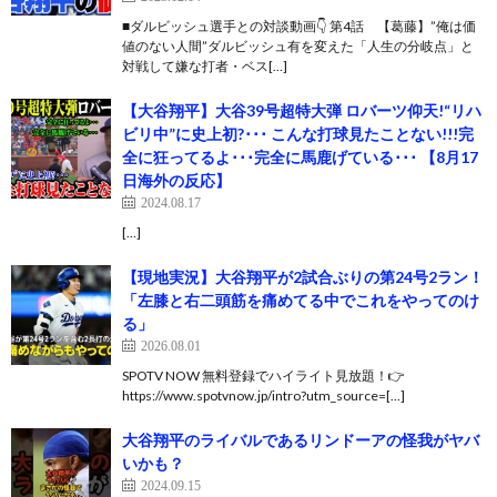
■ダルビッシュ選手との対談動画👇 第4話 【葛藤】”俺は価
値のない人間”ダルビッシュ有を変えた「人生の分岐点」と
対戦して嫌な打者・ベス[…]
【大谷翔平】大谷39号超特大弾 ロバーツ仰天!“リハ
ビリ中”に史上初?･･･ こんな打球見たことない!!!完
全に狂ってるよ･･･完全に馬鹿げている･･･ 【8月17
日海外の反応】
2024.08.17
[…]
【現地実況】大谷翔平が2試合ぶりの第24号2ラン！
「左膝と右二頭筋を痛めてる中でこれをやってのけ
る」
2026.08.01
SPOTV NOW 無料登録でハイライト見放題！👉
https://www.spotvnow.jp/intro?utm_source=[…]
大谷翔平のライバルであるリンドーアの怪我がヤバ
いかも？
2024.09.15