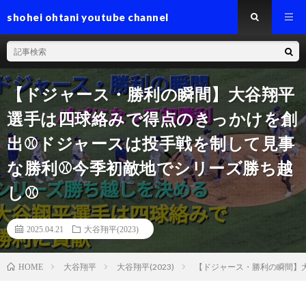
shohei ohtani youtube channel
【ドジャース・勝利の瞬間】大谷翔平
選手は四球絡みで得点のきっかけを創
出⚾️ドジャースは投手戦を制して見事
な勝利⚾️今季初敵地でシリーズ勝ち越
し⚾️
2025.04.21
大谷翔平(2023)
大谷翔平
大谷翔平(2023)
【ドジャース・勝利の瞬間】大
HOME