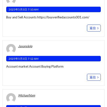
2025年5月3日 7:10 AM
Buy and Sell Accounts
https://buyverifiedaccounts001.com/
返信
Jasonslelp
2025年5月3日 7:12 AM
Account market
Account Buying Platform
返信
MichaelVom