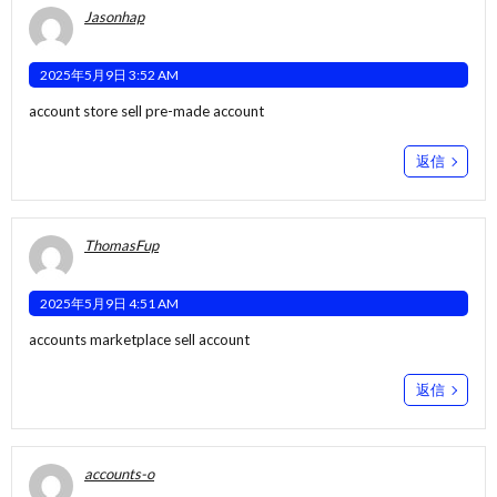
Jasonhap
2025年5月9日 3:52 AM
account store
sell pre-made account
返信
ThomasFup
2025年5月9日 4:51 AM
accounts marketplace
sell account
返信
accounts-o