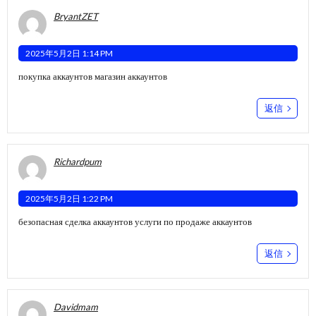
BryantZET
2025年5月2日 1:14 PM
покупка аккаунтов
магазин аккаунтов
返信
Richardpum
2025年5月2日 1:22 PM
безопасная сделка аккаунтов
услуги по продаже аккаунтов
返信
Davidmam