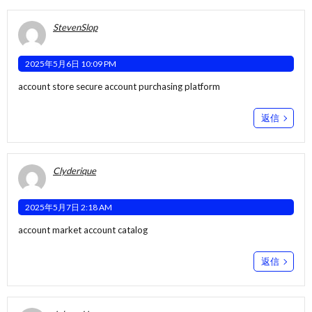
StevenSlop
2025年5月6日 10:09 PM
account store
secure account purchasing platform
返信
Clyderique
2025年5月7日 2:18 AM
account market
account catalog
返信