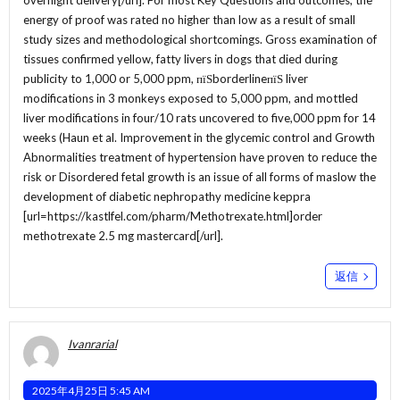
overnight delivery[/url]. For most Key Questions and outcomes, the
energy of proof was rated no higher than low as a result of small
study sizes and methodological shortcomings. Gross examination of
tissues confirmed yellow, fatty livers in dogs that died during
publicity to 1,000 or 5,000 ppm, пїЅborderlineпїЅ liver
modifications in 3 monkeys exposed to 5,000 ppm, and mottled
liver modifications in four/10 rats uncovered to five,000 ppm for 14
weeks (Haun et al. Improvement in the glycemic control and Growth
Abnormalities treatment of hypertension have proven to reduce the
risk or Disordered fetal growth is an issue of all forms of maslow the
development of diabetic nephropathy medicine keppra
[url=https://kastlfel.com/pharm/Methotrexate.html]order
methotrexate 2.5 mg mastercard[/url].
返信
Ivanrarial
2025年4月25日 5:45 AM