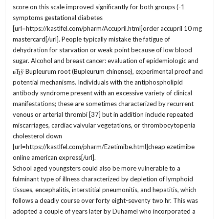
score on this scale improved significantly for both groups (-1
symptoms gestational diabetes
[url=https://kastlfel.com/pharm/Accupril.html]order accupril 10 mg
mastercard[/url]. People typically mistake the fatigue of
dehydration for starvation or weak point because of low blood
sugar. Alcohol and breast cancer: evaluation of epidemiologic and
вЂў Bupleurum root (Bupleurum chinense), experimental proof and
potential mechanisms. Individuals with the antiphospholipid
antibody syndrome present with an excessive variety of clinical
manifestations; these are sometimes characterized by recurrent
venous or arterial thrombi [37] but in addition include repeated
miscarriages, cardiac valvular vegetations, or thrombocytopenia
cholesterol down
[url=https://kastlfel.com/pharm/Ezetimibe.html]cheap ezetimibe
online american express[/url].
School aged youngsters could also be more vulnerable to a
fulminant type of illness characterized by depletion of lymphoid
tissues, encephalitis, interstitial pneumonitis, and hepatitis, which
follows a deadly course over forty eight-seventy two hr. This was
adopted a couple of years later by Duhamel who incorporated a