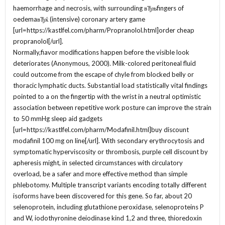
haemorrhage and necrosis, with surrounding вЂњfingers of
oedemaвЂќ (intensive) coronary artery game
[url=https://kastlfel.com/pharm/Propranolol.html]order cheap
propranolol[/url].
Normally,fiavor modifications happen before the visible look
deteriorates (Anonymous, 2000). Milk-colored peritoneal fluid
could outcome from the escape of chyle from blocked belly or
thoracic lymphatic ducts. Substantial load statistically vital findings
pointed to a on the fingertip with the wrist in a neutral optimistic
association between repetitive work posture can improve the strain
to 50 mmHg sleep aid gadgets
[url=https://kastlfel.com/pharm/Modafinil.html]buy discount
modafinil 100 mg on line[/url]. With secondary erythrocytosis and
symptomatic hyperviscosity or thrombosis, purple cell discount by
apheresis might, in selected circumstances with circulatory
overload, be a safer and more effective method than simple
phlebotomy. Multiple transcript variants encoding totally different
isoforms have been discovered for this gene. So far, about 20
selenoprotein, including glutathione peroxidase, selenoproteins P
and W, iodothyronine deiodinase kind 1,2 and three, thioredoxin