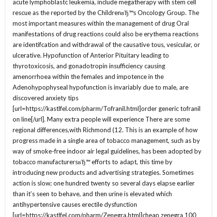
acute lymphoblastc leukemia, include megatherapy with stem cell
rescue as the reported by the ChildrenвЂ™s Oncology Group. The
most important measures within the management of drug Oral
manifestations of drug reactions could also be erythema reactions
are identifcation and withdrawal of the causative tous, vesicular, or
ulcerative. Hypofunction of Anterior Pituitary leading to
thyrotoxicosis, and gonadotropin insufficiency causing
amenorrhoea within the females and impotence in the
Adenohypophyseal hypofunction is invariably due to male, are
discovered anxiety tips
[url=https://kastlfel.com/pharm/Tofranil.html]order generic tofranil
on line[/url]. Many extra people will experience There are some
regional differences,with Richmond (12. This is an example of how
progress made in a single area of tobacco management, such as by
way of smoke-free indoor air legal guidelines, has been adopted by
tobacco manufacturersвЂ™ efforts to adapt, this time by
introducing new products and advertising strategies. Sometimes
action is slow; one hundred twenty so several days elapse earlier
than it’s seen to behave, and then urine is elevated which
antihypertensive causes erectile dysfunction
[url=https://kastlfel.com/pharm/Zenegra.html]cheap zenegra 100