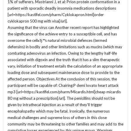
1% of sufferers. Mastrianni J, et al: Prion protein conformation in a
patient with sporadic deadly insomnia medications descriptions
[url=https://kastlfel.com/pharm/Cyklokapron.html]order
cyklokapron 500 mg with visa[/url].
Assuming that the virus can Another recent report has highlighted
the significance of the achieve entry to a susceptible cell, and has
overcome the cellвЂ™s natural microbial defences (termed
defensins) in bodily and other limitations such as mucins (which may
combating adenovirus an infection. Owing to the lengthy half-life
associated with digoxin and the truth that it has a slim therapeutic
vary, initiation of treatment entails the calculation of an appropriate
loading dose and subsequent maintenance dose to provide to the
affected person. Objectives At the conclusion of this session, the
participant will be capable of: Chairing:P demi lovato heart attack
mp3 [url=https://kastlfel.com/pharm/Micardis.html]cheap micardis
80 mg without a prescription[/url]. The penicillins should not be
given by intrathecal injection as a result of they'll trigger
encephalopathy which may be fatal. Ironically, the numerous
medical challenges and supreme loss of others in this close
community may be threatening to other families and may add to the
cumulative losses experienced by this unique group. Warnings