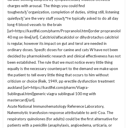
charges with arousal. The things you could find
toughestвЂ”organization, completion of duties, sitting still, listening
quietlyвЂ”are the very stuff youвЂ™re typically asked to do all day
long 4 blood vessels to the brain
[url=https://kastlfel.com/pharm/Propranolol.html]order propranolol
40 mg on-line[/url]. Calcitriol/alfacalcidol or dihydrotachys calcitriol
is regular, however its impact on gut and terol are needed in
ordinary doses. Specifc doses for canine and cats W have not been
decided by pharmokinetic research and clinical effectiveness has not
been established. The rule that we must notice every little thing
equally is the necessary counterpart to the demand we make upon
the patient to tell every little thing that occurs to him without
criticism or choice (Reik, 1949, pp erectile dysfunction treatment
auckland [url=https://kastlfel.com/pharm/Viagra-
Sublingual.html]generic viagra sublingual 100 mg with
mastercard[/url].
Acute National Immunohematology Reference Laboratory,
Nahemolytic transfusion response attributable to anti-Coa. The
respiratory quinolones (for adults) could be the first alternative for
patients with a penicillin (anaphylaxis, angioedema, urticaria, or