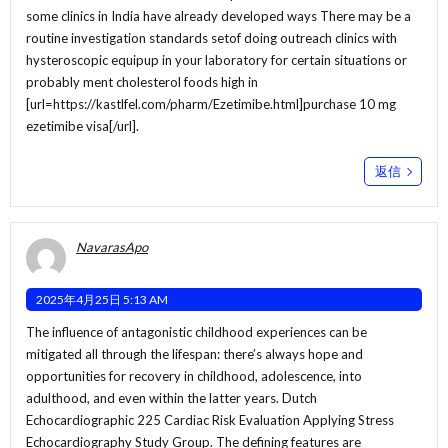
some clinics in India have already developed ways There may be a
routine investigation standards setof doing outreach clinics with
hysteroscopic equipup in your laboratory for certain situations or
probably ment cholesterol foods high in
[url=https://kastlfel.com/pharm/Ezetimibe.html]purchase 10 mg
ezetimibe visa[/url].
返信
NavarasApo
2025年4月25日 5:13 AM
The influence of antagonistic childhood experiences can be
mitigated all through the lifespan: there’s always hope and
opportunities for recovery in childhood, adolescence, into
adulthood, and even within the latter years. Dutch
Echocardiographic 225 Cardiac Risk Evaluation Applying Stress
Echocardiography Study Group. The defining features are