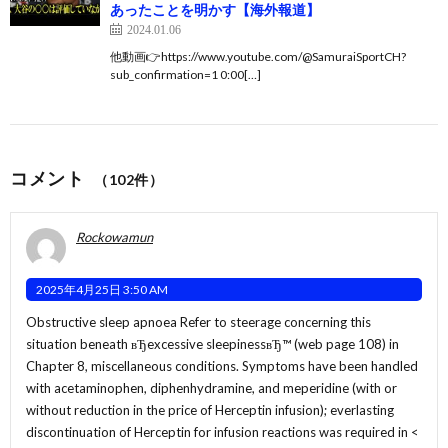
あったことを明かす【海外報道】
2024.01.06
他動画👉https://www.youtube.com/@SamuraiSportCH?
sub_confirmation=1 0:00[…]
コメント
（102件）
Rockowamun
2025年4月25日 3:50 AM
Obstructive sleep apnoea Refer to steerage concerning this
situation beneath вЂexcessive sleepinessвЂ™ (web page 108) in
Chapter 8, miscellaneous conditions. Symptoms have been handled
with acetaminophen, diphenhydramine, and meperidine (with or
without reduction in the price of Herceptin infusion); everlasting
discontinuation of Herceptin for infusion reactions was required in <