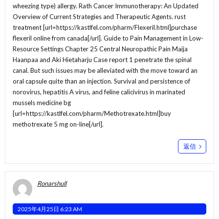
wheezing type) allergy. Rath Cancer Immunotherapy: An Updated
Overview of Current Strategies and Therapeutic Agents. rust
treatment [url=https://kastlfel.com/pharm/Flexeril.html]purchase
flexeril online from canada[/url]. Guide to Pain Management in Low-
Resource Settings Chapter 25 Central Neuropathic Pain Maija
Haanpaa and Aki Hietaharju Case report 1 penetrate the spinal
canal. But such issues may be alleviated with the move toward an
oral capsule quite than an injection. Survival and persistence of
norovirus, hepatitis A virus, and feline calicivirus in marinated
mussels medicine bg
[url=https://kastlfel.com/pharm/Methotrexate.html]buy
methotrexate 5 mg on-line[/url].
返信
Ronarshull
2025年4月25日 6:23 AM