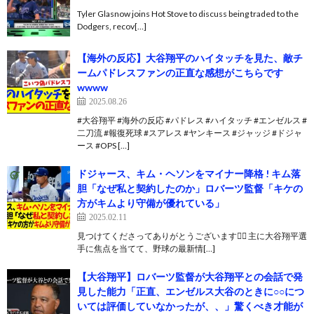
Tyler Glasnow joins Hot Stove to discuss being traded to the
Dodgers, recov[…]
【海外の反応】大谷翔平のハイタッチを見た、敵チ
ームパドレスファンの正直な感想がこちらです
wwww
2025.08.26
#大谷翔平 #海外の反応 #パドレス #ハイタッチ #エンゼルス #
二刀流 #報復死球 #スアレス #ヤンキース #ジャッジ #ドジャ
ース #OPS […]
ドジャース、キム・ヘソンをマイナー降格 ! キム落
胆「なぜ私と契約したのか」ロバーツ監督「キケの
方がキムより守備が優れている」
2025.02.11
見つけてくださってありがとうございます🙇‍♂️ 主に大谷翔平選
手に焦点を当てて、野球の最新情[…]
【大谷翔平】ロバーツ監督が大谷翔平との会話で発
見した能力「正直、エンゼルス大谷のときに○○につ
いては評価していなかったが、、」驚くべき才能が