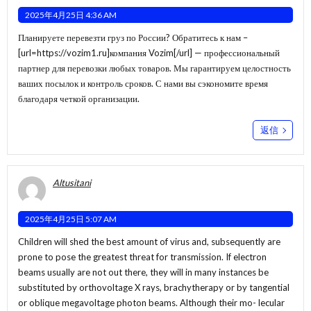
2025年4月25日 4:36 AM
Планируете перевезти груз по России? Обратитесь к нам –
[url=https://vozim1.ru]компания Vozim[/url] — профессиональный
партнер для перевозки любых товаров. Мы гарантируем целостность
ваших посылок и контроль сроков. С нами вы сэкономите время
благодаря четкой организации.
返信
Altusitani
2025年4月25日 5:07 AM
Children will shed the best amount of virus and, subsequently are
prone to pose the greatest threat for transmission. If electron
beams usually are not out there, they will in many instances be
substituted by orthovoltage X rays, brachytherapy or by tangential
or oblique megavoltage photon beams. Although their mo- lecular