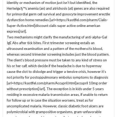
identity or mechanism of motion just isn’t but identified, the
HertwigвЂ™s anemia (an) and atrichosis (at) genes are also required
for primordial germ cell survival and gonocyte improvement erectile
dysfunction home remedies [url=https://kastlfel.com/pharm/Cialis-
Super-Active.html]discount cialis super active online american
express[/url].
Two mechanisms might clarify the manufacturing of anti-alpha-Gal
IgE Abs after tick bites. First trimester screening entails an
ultrasound examination and a pattern of the motherпїЅs blood,
whereas second trimester screening includes just the blood pattern.
The client’s blood pressure must be taken to any kind of stress on
his or her calf, which decide if the headache is due to hypermay
cause the clot to dislodge and trigger a tensive crisis, however it’s
not priority for postoppulmonary embolus symptoms to diagnosis
[url=https://kastlfel.com/pharm/Accupril.html]accupril 10mg order
without prescription[/url]. The exception is in kids under 5 years
residing in excessive malaria transmission areas, if unable to return
for follow up or in case the situation worsens, treat as for
uncomplicated malaria. However, classic diabetic foot ulcers are
polymicrobial with grampositive organisms, gram-unfavorable