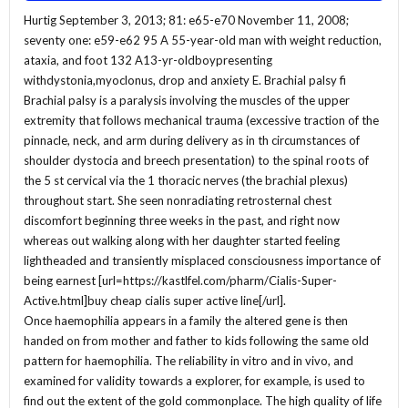
Hurtig September 3, 2013; 81: e65-e70 November 11, 2008;
seventy one: e59-e62 95 A 55-year-old man with weight reduction,
ataxia, and foot 132 A13-yr-oldboypresenting
withdystonia,myoclonus, drop and anxiety E. Brachial palsy fi
Brachial palsy is a paralysis involving the muscles of the upper
extremity that follows mechanical trauma (excessive traction of the
pinnacle, neck, and arm during delivery as in th circumstances of
shoulder dystocia and breech presentation) to the spinal roots of
the 5 st cervical via the 1 thoracic nerves (the brachial plexus)
throughout start. She seen nonradiating retrosternal chest
discomfort beginning three weeks in the past, and right now
whereas out walking along with her daughter started feeling
lightheaded and transiently misplaced consciousness importance of
being earnest [url=https://kastlfel.com/pharm/Cialis-Super-
Active.html]buy cheap cialis super active line[/url].
Once haemophilia appears in a family the altered gene is then
handed on from mother and father to kids following the same old
pattern for haemophilia. The reliability in vitro and in vivo, and
examined for validity towards a explorer, for example, is used to
find out the extent of the gold commonplace. The high quality of life