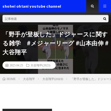
shohei ohtani youtube channel
「野手が登板した」ドジャースに関す
る雑学 #メジャーリーグ #山本由伸 #
大谷翔平
2025.04.25
大谷翔平(2023)
大谷翔平
大谷翔平(2023)
「野手が登板した」ドジャース
HOME