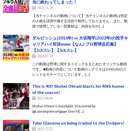
当に終わってしまった！
2023.11.29
【当チャンネルの動画について】 当チャンネルの動画は特定
の人物を誹謗中傷する目的で制作しておりません。 また、動
画で使用している一部素材は、内容を分か[…]
ダルビッシュ(2013年) vs 大谷翔平(2022年)の投手キ
ャリアハイ対決www【なんJ プロ野球反応集】
【2chスレ】【5chスレ】
2024.07.13
この動画は野球に関するトピックをまとめたオリジナル動画
です。 ■動画の内容について 動画のシナリオは2ch(5ch)のス
レッドをモチーフとしています。[…]
This is 40!! Shohei Ohtani blasts his 40th homer
of the season!
2023.08.04
Shohei Ohtani is inevitable. Presented by
@Loandepotmortgage. Don’t f[…]
Tyler Glasnow on being traded to the Dodgers!
2023.12.21