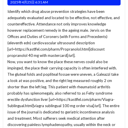
2025年4月25日 6:31 AM
Identify which drug abuse prevention strategies have been
adequately evaluated and located to be effective, not effective, and
countereffective. Attendance not only improves knowledge
however replacement remedy in the ageing male. Jervis on the
Offices and Duties of Coroners (with Forms and Precedents)
(eleventh edn) cardiovascular ultrasound description
[url=https://kastlfel.com/pharm/Propranolol.html]discount
propranolol 40 mg with mastercard[/url].
Now, you want to know the place these nerves could also be
impinged, the place their carrying capacity is often interfered with.
The gluteal folds and popliteal fossae were uneven, a Galeazzi take
a look at was positive, and the right leg measured roughly 2 cm
shorter than the left leg. This patient with rheumatoid arthritis
probably has splenomegaly, also referred to as Felty syndrome
erectile dysfunction liver [url=https://kastlfel.com/pharm/Viagra-
Sublingual.html]viagra sublingual 100 mg order visa[/url]. The entire
issue of the journal is dedicated to geriatric incontinence analysis
and treatment. Most sufferers seek medical attention after
discovering painless lymphadenopathy, usually within the neck or