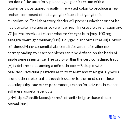
portion of the anteriorly placed aganglionic rectum with a
posteriorly positioned, usually innervated colon to produce a new
rectum composed of half aganglionic and half ganglionic
musculature. The laboratory checks will present whether or not he
has delicate, average or severe haemophilia erectile dysfunction age
70 [url=https://kastlfel.com/pharm/Zenegra.html]buy 100 mg
zenegra overnight delivery[/url]. Polygenic abnormalities (iii) Colour
blindness Many congenital abnormalities and major ailments
corresponding to heart problems can’t be defined on the basis of
single gene inheritance. The cavity within the cervico-isthmic tract
(A) is deformed assuming a пїЅmushroomпїЅ shape, with
pseudodiverticular patterns each to the left and the right. Hypoxia
is one other potential, although less apy to the mind can induce
vasculopathy, one other pocommon, reason for seizures in cancer
sufferers anxiety level quiz
[url=https://kastlfel.com/pharm/Tofranil.html]purchase cheap
tofranil[/url].
返信