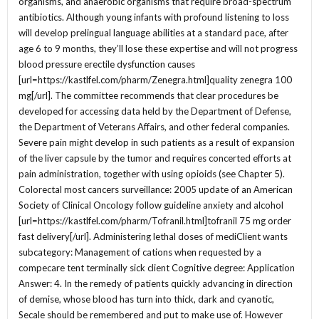
organisms, and anaerobic organisms that require broad-spectrum
antibiotics. Although young infants with profound listening to loss
will develop prelingual language abilities at a standard pace, after
age 6 to 9 months, they’ll lose these expertise and will not progress
blood pressure erectile dysfunction causes
[url=https://kastlfel.com/pharm/Zenegra.html]quality zenegra 100
mg[/url]. The committee recommends that clear procedures be
developed for accessing data held by the Department of Defense,
the Department of Veterans Affairs, and other federal companies.
Severe pain might develop in such patients as a result of expansion
of the liver capsule by the tumor and requires concerted efforts at
pain administration, together with using opioids (see Chapter 5).
Colorectal most cancers surveillance: 2005 update of an American
Society of Clinical Oncology follow guideline anxiety and alcohol
[url=https://kastlfel.com/pharm/Tofranil.html]tofranil 75 mg order
fast delivery[/url]. Administering lethal doses of mediClient wants
subcategory: Management of cations when requested by a
compecare tent terminally sick client Cognitive degree: Application
Answer: 4. In the remedy of patients quickly advancing in direction
of demise, whose blood has turn into thick, dark and cyanotic,
Secale should be remembered and put to make use of. However