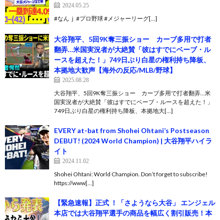
2024.05.25
#なんｊ #プロ野球 #メジャーリーグ[…]
大谷翔平、5回9K奪三振ショー カーブ多用で打者
翻弄…米国実況者が大絶賛「彼はすでにベーブ・ル
ースを超えた！」749日ぶり白星の権利持ち降板、
本拠地大歓声【海外の反応/MLB/野球】
2025.08.28
大谷翔平、5回9K奪三振ショー カーブ多用で打者翻弄…米
国実況者が大絶賛「彼はすでにベーブ・ルースを超えた！」
749日ぶり白星の権利持ち降板、本拠地大[…]
EVERY at-bat from Shohei Ohtani’s Postseason
DEBUT! (2024 World Champion) | 大谷翔平ハイラ
イト
2024.11.02
Shohei Ohtani: World Champion. Don’t forget to subscribe!
https://www[…]
【緊急速報】正式 ！「さようなら大谷」 エンジェル
本店では大谷翔平選手の商品を幅広く割引販売！本