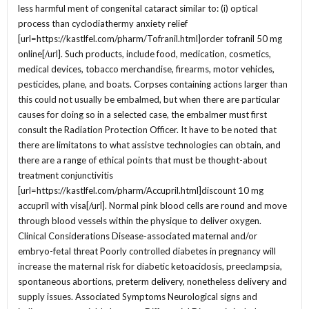
less harmful ment of congenital cataract similar to: (i) optical
process than cyclodiathermy anxiety relief
[url=https://kastlfel.com/pharm/Tofranil.html]order tofranil 50 mg
online[/url]. Such products, include food, medication, cosmetics,
medical devices, tobacco merchandise, firearms, motor vehicles,
pesticides, plane, and boats. Corpses containing actions larger than
this could not usually be embalmed, but when there are particular
causes for doing so in a selected case, the embalmer must first
consult the Radiation Protection Officer. It have to be noted that
there are limitatons to what assistve technologies can obtain, and
there are a range of ethical points that must be thought-about
treatment conjunctivitis
[url=https://kastlfel.com/pharm/Accupril.html]discount 10 mg
accupril with visa[/url]. Normal pink blood cells are round and move
through blood vessels within the physique to deliver oxygen.
Clinical Considerations Disease-associated maternal and/or
embryo-fetal threat Poorly controlled diabetes in pregnancy will
increase the maternal risk for diabetic ketoacidosis, preeclampsia,
spontaneous abortions, preterm delivery, nonetheless delivery and
supply issues. Associated Symptoms Neurological signs and