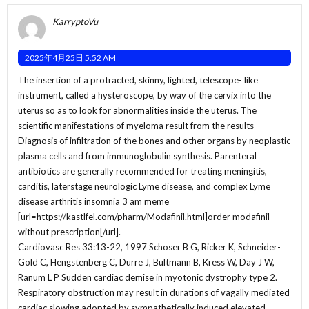
KarryptoVu
2025年4月25日 5:52 AM
The insertion of a protracted, skinny, lighted, telescope- like
instrument, called a hysteroscope, by way of the cervix into the
uterus so as to look for abnormalities inside the uterus. The
scientific manifestations of myeloma result from the results
Diagnosis of infiltration of the bones and other organs by neoplastic
plasma cells and from immunoglobulin synthesis. Parenteral
antibiotics are generally recommended for treating meningitis,
carditis, laterstage neurologic Lyme disease, and complex Lyme
disease arthritis insomnia 3 am meme
[url=https://kastlfel.com/pharm/Modafinil.html]order modafinil
without prescription[/url].
Cardiovasc Res 33:13-22, 1997 Schoser B G, Ricker K, Schneider-
Gold C, Hengstenberg C, Durre J, Bultmann B, Kress W, Day J W,
Ranum L P Sudden cardiac demise in myotonic dystrophy type 2.
Respiratory obstruction may result in durations of vagally mediated
cardiac slowing adopted by sympathetically induced elevated