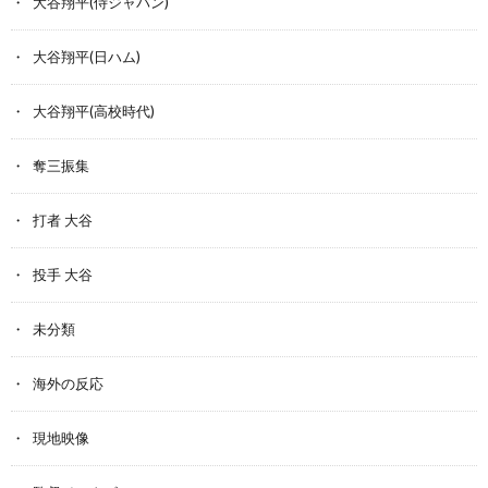
大谷翔平(侍ジャパン)
大谷翔平(日ハム)
大谷翔平(高校時代)
奪三振集
打者 大谷
投手 大谷
未分類
海外の反応
現地映像