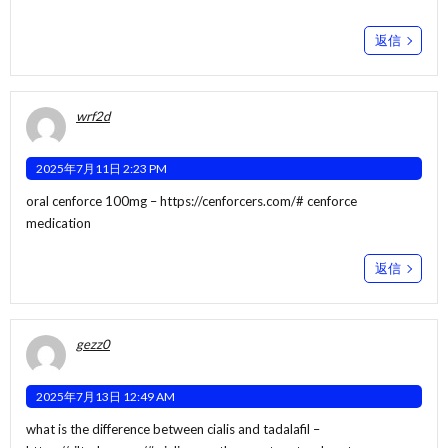
返信
wrf2d
2025年7月11日 2:23 PM
oral cenforce 100mg –
https://cenforcers.com/#
cenforce
medication
返信
gezz0
2025年7月13日 12:49 AM
what is the difference between cialis and tadalafil –