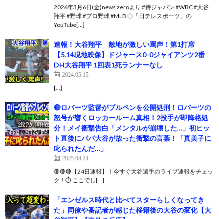
2026年3月6日(金)news zeroより #侍ジャパン #WBC #大谷
翔平 #野球 #プロ野球 #MLB ◇「日テレスポーツ」の
YouTube[…]
速報！大谷翔平 敵地が激しい罵声！第1打席
【5.14現地映像】ドジャース0-0ジャイアンツ2番
DH大谷翔平 1回表1死ランナーなし
2024.05.15
[…]
🔴ロバーツ監督がブルペンを公開処刑！ロバーツの
怒号が響くロッカールーム真相！2投手が即降格処
分！メイ衝撃告白「メンタルが崩壊した…」初ヒッ
ト直後にパパ大谷が放った衝撃の言葉！「真美子に
叱られたんだ…」
2025.04.24
🔴🔴🔴【24日速報】！今すぐ大谷選手のライブ速報をチェッ
ク！⏱️ ここでし[…]
「エンゼルス時代と比べてスターらしくなってき
た」同僚や番記者が感じた移籍後の大谷の変化【大