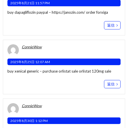
2025年8月21日 11:57 PM
buy dapagliflozin paypal –
https://janozin.com/
order forxiga
返信
ConnieWew
2025年8月25日 12:07 AM
buy xenical generic –
purchase orlistat sale
orlistat 120mg sale
返信
ConnieWew
2025年8月30日 1:12 PM