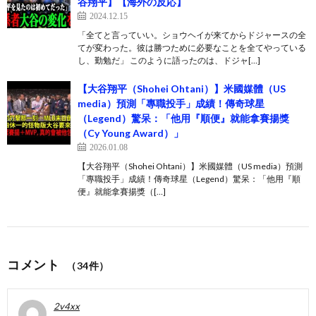
谷翔平】【海外の反応】
2024.12.15
「全てと言っていい。ショウヘイが来てからドジャースの全
てが変わった。彼は勝つために必要なことを全てやっている
し、勤勉だ」 このように語ったのは、ドジャ[…]
【大谷翔平（Shohei Ohtani）】米國媒體（US
media）預測「專職投手」成績！傳奇球星
（Legend）驚呆：「他用『順便』就能拿賽揚獎
（Cy Young Award）」
2026.01.08
【大谷翔平（Shohei Ohtani）】米國媒體（US media）預測
「專職投手」成績！傳奇球星（Legend）驚呆：「他用『順
便』就能拿賽揚獎（[…]
コメント
（34件）
2v4xx