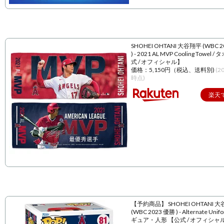
SHOHEI OHTANI 大谷翔平 (WBC 
) - 2021 AL MVP Cooling Towel 
式 / オフィシャル】
価格：5,150円（税込、送料別)
(2
時点)
楽天
【予約商品】 SHOHEI OHTANI 
(WBC 2023 優勝 ) - Alternate Unif
ギュア・人形 【公式 / オフィシャ