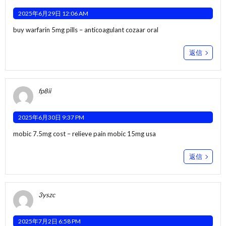
2025年6月29日 12:06 AM
buy warfarin 5mg pills –
anticoagulant
cozaar oral
返信
fp8ii
2025年6月30日 9:37 PM
mobic 7.5mg cost –
relieve pain
mobic 15mg usa
返信
3yszc
2025年7月2日 6:58 PM