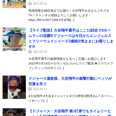
2025.05.31
現地情報を独自視点でお届け！大谷翔平みるならコモゴモ
TV！チャンネル登録よろしくお願いします！
https://bit.ly/3KTTJBB #大谷翔[…]
【ライブ配信】大谷翔平選手はここ12試合で8ホー
ムランの活躍⚾️ドジャースは今日からエンジェルス
とフリーウェイシリーズ3連戦⚾️気ままにお喋りしま
す⚾️
2025.05.16
大谷翔平選手の最新情報をなるべく正確にお届けします
2025年5月16日〜ロサンゼルスからライブ配信 🍀クラウドフ
ァンディングのサイト[…]
ドジャース連敗後、大谷翔平の衝撃行動にベッツが
言葉を失う
2025.04.11
#大谷翔平 #大谷 #ドジャース #プロ野球 #野球 #ムーキーベッ
ツ #ベッツ[…]
【ドジャース・大谷翔平 第5打席でもタイムリーヒ