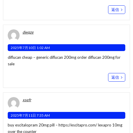
返信
dwqze
2025年7月10日 1:02 AM
diflucan cheap –
generic diflucan 200mg
order diflucan 200mg for
sale
返信
xsefr
2025年7月11日 7:35 AM
buy escitalopram 20mg pill –
https://escitapro.com/
lexapro 10mg
over the counter