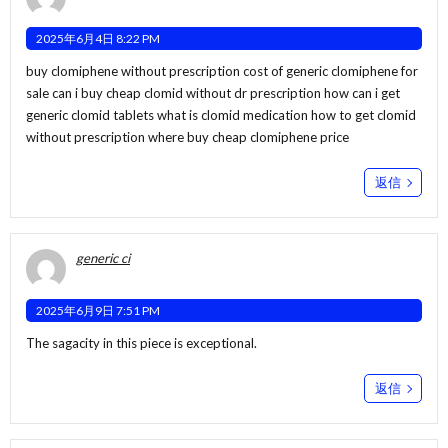
2025年6月4日 8:22 PM
buy clomiphene without prescription cost of generic clomiphene for
sale can i buy cheap clomid without dr prescription
how can i get
generic clomid tablets
what is clomid medication how to get clomid
without prescription where buy cheap clomiphene price
返信
generic ci
2025年6月9日 7:51 PM
The sagacity in this piece is exceptional.
返信