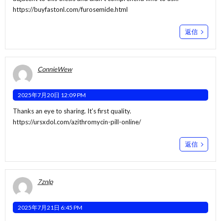
https://buyfastonl.com/furosemide.html
返信
ConnieWew
2025年7月20日 12:09 PM
Thanks an eye to sharing. It’s first quality.
https://ursxdol.com/azithromycin-pill-online/
返信
7znlp
2025年7月21日 6:45 PM