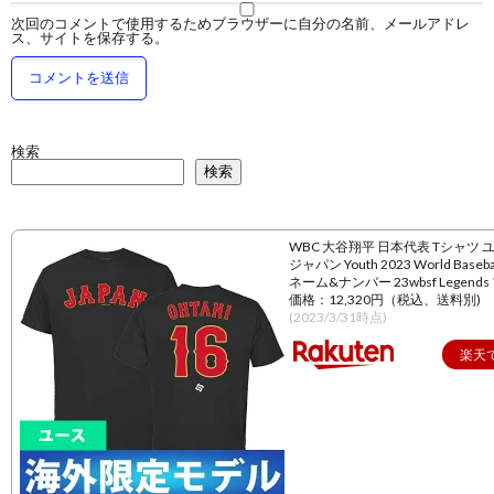
次回のコメントで使用するためブラウザーに自分の名前、メールアドレ
ス、サイトを保存する。
検索
検索
WBC 大谷翔平 日本代表 Tシャツ 
ジャパン Youth 2023 World Baseball
ネーム&ナンバー 23wbsf Legend
価格：12,320円（税込、送料別)
(2023/3/31時点)
楽天