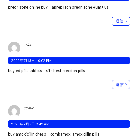
prednisone online buy –
aprep lson
prednisone 40mg us
返信
zzlac
2025年7月3日 10:02 PM
buy ed pills tablets –
site
best erection pills
返信
cq4vo
2025年7月5日 8:42 AM
buy amoxicillin cheap –
combamoxi
amoxicillin pills