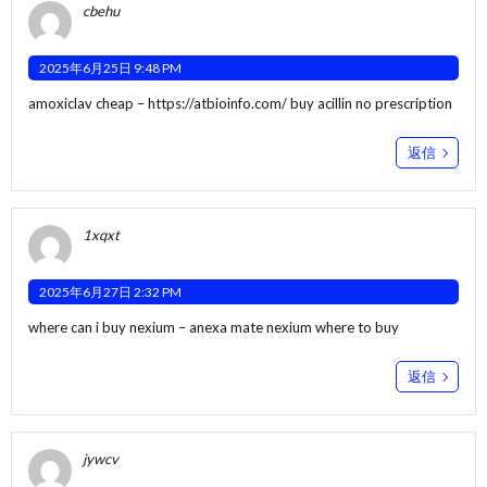
cbehu
2025年6月25日 9:48 PM
amoxiclav cheap –
https://atbioinfo.com/
buy acillin no prescription
返信
1xqxt
2025年6月27日 2:32 PM
where can i buy nexium –
anexa mate
nexium where to buy
返信
jywcv