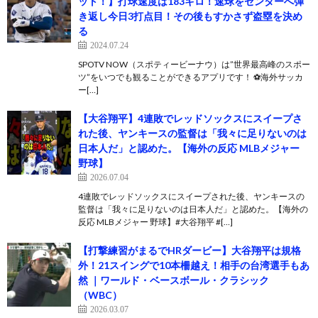
ット！】打球速度は183キロ！速球をセンターへ弾
き返し今日3打点目！その後もすかさず盗塁を決め
る
2024.07.24
SPOTV NOW（スポティービーナウ）は”世界最高峰のスポー
ツ”をいつでも観ることができるアプリです！ ⚽️海外サッカ
ー[…]
【大谷翔平】4連敗でレッドソックスにスイープさ
れた後、ヤンキースの監督は「我々に足りないのは
日本人だ」と認めた。【海外の反応 MLBメジャー
野球】
2026.07.04
4連敗でレッドソックスにスイープされた後、ヤンキースの
監督は「我々に足りないのは日本人だ」と認めた。【海外の
反応 MLBメジャー 野球】#大谷翔平 #[…]
【打撃練習がまるでHRダービー】大谷翔平は規格
外！21スイングで10本柵越え！相手の台湾選手もあ
然 ｜ワールド・ベースボール・クラシック
（WBC）
2026.03.07