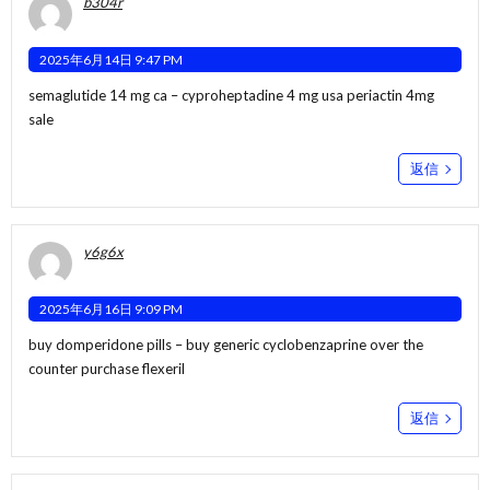
b304r
2025年6月14日 9:47 PM
semaglutide 14 mg ca –
cyproheptadine 4 mg usa
periactin 4mg
sale
返信
y6g6x
2025年6月16日 9:09 PM
buy domperidone pills –
buy generic cyclobenzaprine over the
counter
purchase flexeril
返信