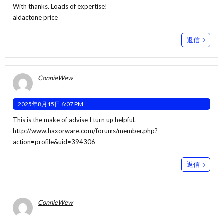
With thanks. Loads of expertise!
aldactone price
返信
ConnieWew
2025年8月15日 6:07 PM
This is the make of advise I turn up helpful.
http://www.haxorware.com/forums/member.php?
action=profile&uid=394306
返信
ConnieWew