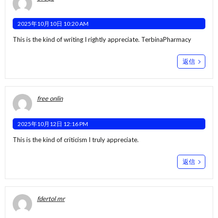
2025年10月10日 10:20 AM
This is the kind of writing I rightly appreciate.
TerbinaPharmacy
返信
free onlin
2025年10月12日 12:16 PM
This is the kind of criticism I truly appreciate.
返信
fdertol mr