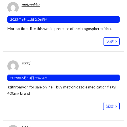
metronidaz
2025年6月11日 2:06 PM
More articles like this would pretence of the blogosphere richer.
返信
eoqcj
2025年6月13日 9:47 AM
azithromycin for sale online –
buy metronidazole medication
flagyl
400mg brand
返信