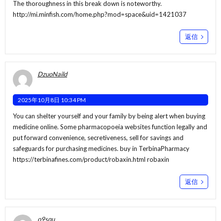
The thoroughness in this break down is noteworthy.
http://mi.minfish.com/home.php?mod=space&uid=1421037
返信
DzuoNaild
2025年10月8日 10:34 PM
You can shelter yourself and your family by being alert when buying
medicine online. Some pharmacopoeia websites function legally and
put forward convenience, secretiveness, sell for savings and
safeguards for purchasing medicines. buy in TerbinaPharmacy
https://terbinafines.com/product/robaxin.html
robaxin
返信
o9squ