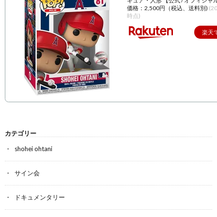
ギュア・人形 【公式 / オフィシャ
価格：2,500円（税込、送料別)
(2
時点)
楽天
カテゴリー
shohei ohtani
サイン会
ドキュメンタリー