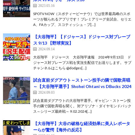
2023.05.16
SPOTV NOW（スポティービーナウ）では世界最高峰のスポ
ーツが観られるアプリです！ プレミアリーグ全試合、セリエ
A、FAカップ、スコティッシュ・プ[…]
【大谷翔平】【ドジャース】ドジャース対ブレーブ
ス 9/13 【野球実況】
2024.09.14
大谷翔平 ドジャース 大谷翔平速報 2024年9月13日 ド
ジャース対ブレーブス戦を実況生配信でお送りします。 サブ
チャンネルはこちら @dodges[…]
試合直前ダグアウト～ストーン投手の隣で国歌斉唱
～【大谷翔平選手】Shohei Ohtani vs DBucks 2024
2024.09.03
試合直前ダグアウトの大谷翔平選手。ギャビン・ストーン投
手の隣で国歌斉唱を聞く。 対アリゾナ・ダイヤモンドバック
ス～シリーズ最終戦～ 9.02.2024[…]
【大谷翔平】大谷の破格な経済効果に美人レポータ
ーらが驚愕【海外の反応】