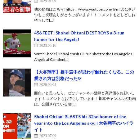
2025.01.09
他の動画はこちら↓https：//www.youtube.com/＠mlb8159 い
つもご視聴ありがとうございます！！ コメントもどしどしお
待ちして[…]
456 FEET! Shohei Ohtani DESTROYS a 3-run
homer for the Angels!
2023.05.16
Watch Shohei Ohtani crush a 3-run shot for the Los Angeles
Angels at Camden[…]
【大谷翔平】相手選手が思わず触れたくなる。この
愛され方は別格だった✨
2026.06.04
面白いと思ったら、ぜひチャンネル登録と高評価をお願いし
ます！ コメントもお待ちしています！ 🎬 本チャンネルの動画
は、公開されている映[…]
Shohei Ohtani BLASTS his 32nd homer of the
year into the Los Angeles sky! | 大谷翔平のハイラ
イト
2023.07.09