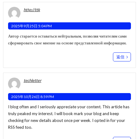
http://ttk
2025年9月25日 5:04 PM
Автор старается оставаться нейтральным, позволяя читателям сами
сформировать свое мнение на основе представленной информации.
返信
techletter
2025年10月26日 8:59 PM
I blog often and I seriously appreciate your content. This article has
truly peaked my interest. I will book mark your blog and keep
checking for new details about once per week. I opted in for your
RSS feed too.