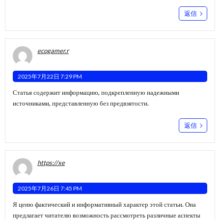
返信
ecogamer.r
2025年7月22日 7:29 PM
Статья содержит информацию, подкрепленную надежными
источниками, представленную без предвзятости.
返信
https://xe
2025年7月26日 7:45 PM
Я ценю фактический и информативный характер этой статьи. Она
предлагает читателю возможность рассмотреть различные аспекты