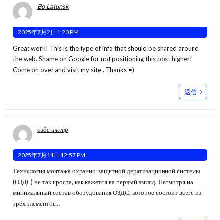
Bo Latunsk
2025年7月2日 1:20 PM
Great work! This is the type of info that should be shared around
the web. Shame on Google for not positioning this post higher!
Come on over and visit my site . Thanks =)
返信
оздс инстр
2025年7月11日 12:57 PM
Технология монтажа охранно-защитной дератизационной системы
(ОЗДС) не так проста, как кажется на первый взгляд. Несмотря на
минимальный состав оборудования ОЗДС, которое состоит всего из
трёх элементов…