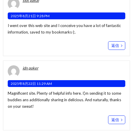
slot pakai
2025年8月21日 9:28 PM
I went over this web site and I conceive you have a lot of fantastic
information, saved to my bookmarks (:.
返信
idn poker
2025年8月22日 11:29 AM
Magnificent site. Plenty of helpful info here. I¦m sending it to some
buddies ans additionally sharing in delicious. And naturally, thanks
on your sweat!
返信