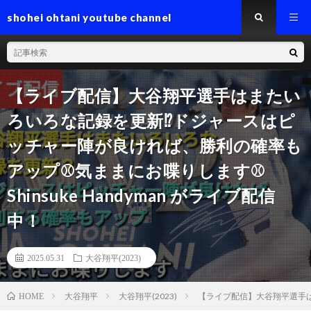
shohei ohtani youtube channel
【ライブ配信】大谷翔平選手はまたい
ろいろな記録を更新⁉️ドジャースはピ
ッチャー陣が良ければ、勝利の確率も
アップ⚾️気ままにお喋りします⚾️
Shinsuke Handyman がライブ配信
中！
2025.05.31
大谷翔平(2023)
大谷翔平
大谷翔平(2023)
【ライブ配信】大谷翔平選手はま
HOME