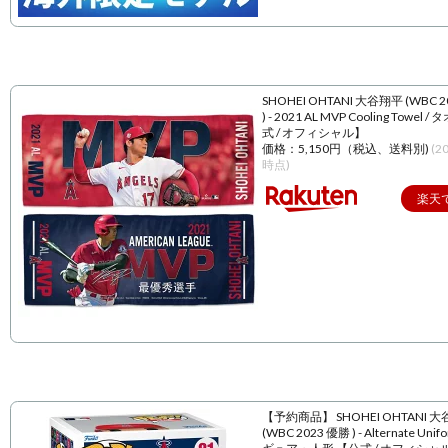
SHOHEI OHTANI 大谷翔平 (WBC 
) - 2021 AL MVP Cooling Towel 
式 / オフィシャル】
価格：5,150円（税込、送料別)
(2
時点)
楽天
【予約商品】 SHOHEI OHTANI 
(WBC 2023 優勝 ) - Alternate Unif