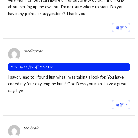
very techincal but I can figure things out pretty quick. I’m thinking
about setting up my own but I’m not sure where to start. Do you
have any points or suggestions? Thank you
返信
mediterran
2025年11月28日 2:56 PM
I savor, lead to I found just what I was taking a look for. You have
ended my four day lengthy hunt! God Bless you man. Have a great
day. Bye
返信
the brain