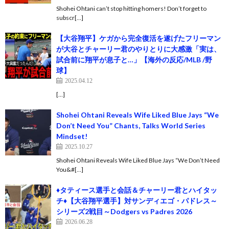
Shohei Ohtani can’t stop hitting homers! Don’t forget to
subscr[…]
【大谷翔平】ケガから完全復活を遂げたフリーマン
が大谷とチャーリー君のやりとりに大感激「実は、
試合前に翔平が息子と…」【海外の反応/MLB /野
球】
2025.04.12
[…]
Shohei Ohtani Reveals Wife Liked Blue Jays “We
Don’t Need You” Chants, Talks World Series
Mindset!
2025.10.27
Shohei Ohtani Reveals Wife Liked Blue Jays “We Don’t Need
You&#[…]
♦タティース選手と会話＆チャーリー君とハイタッ
チ♦【大谷翔平選手】対サンディエゴ・パドレス～
シリーズ2戦目～Dodgers vs Padres 2026
2026.06.28