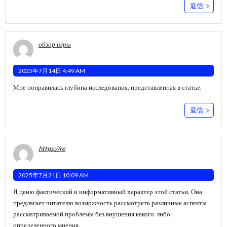
返信
обзор игры
2025年7月14日 4:49 AM
Мне понравилась глубина исследования, представленная в статье.
返信
https://re
2025年7月21日 10:09 AM
Я ценю фактический и информативный характер этой статьи. Она
предлагает читателю возможность рассмотреть различные аспекты
рассматриваемой проблемы без внушения какого-либо
определенного мнения.