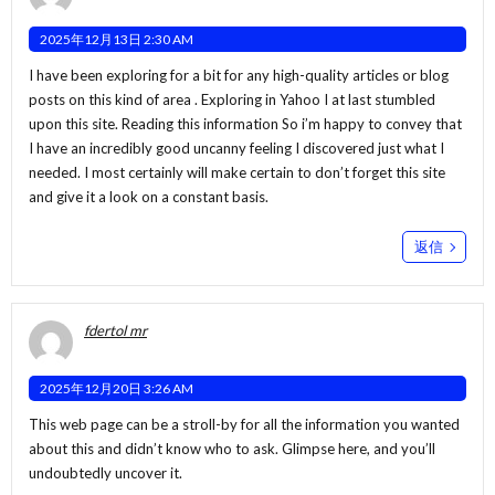
2025年12月13日 2:30 AM
I have been exploring for a bit for any high-quality articles or blog
posts on this kind of area . Exploring in Yahoo I at last stumbled
upon this site. Reading this information So i’m happy to convey that
I have an incredibly good uncanny feeling I discovered just what I
needed. I most certainly will make certain to don’t forget this site
and give it a look on a constant basis.
返信
fdertol mr
2025年12月20日 3:26 AM
This web page can be a stroll-by for all the information you wanted
about this and didn’t know who to ask. Glimpse here, and you’ll
undoubtedly uncover it.