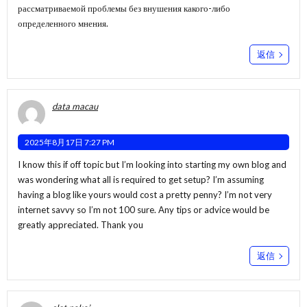
рассматриваемой проблемы без внушения какого-либо
определенного мнения.
返信
data macau
2025年8月17日 7:27 PM
I know this if off topic but I’m looking into starting my own blog and
was wondering what all is required to get setup? I’m assuming
having a blog like yours would cost a pretty penny? I’m not very
internet savvy so I’m not 100 sure. Any tips or advice would be
greatly appreciated. Thank you
返信