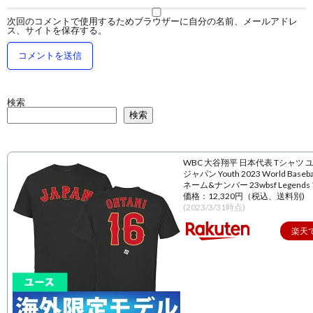
次回のコメントで使用するためブラウザーに自分の名前、メールアドレ
ス、サイトを保存する。
検索
検索
WBC 大谷翔平 日本代表 Tシャツ 
ジャパン Youth 2023 World Baseball
ネーム&ナンバー 23wbsf Legend
価格：12,320円（税込、送料別)
(2023/3/31時点)
楽天