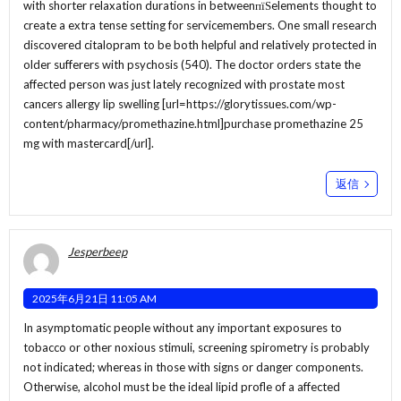
with shorter relaxation durations in betweenпїЅelements thought to
create a extra tense setting for servicemembers. One small research
discovered citalopram to be both helpful and relatively protected in
older sufferers with psychosis (540). The doctor orders state the
affected person was just lately recognized with prostate most
cancers allergy lip swelling [url=https://glorytissues.com/wp-
content/pharmacy/promethazine.html]purchase promethazine 25
mg with mastercard[/url].
返信
Jesperbeep
2025年6月21日 11:05 AM
In asymptomatic people without any important exposures to
tobacco or other noxious stimuli, screening spirometry is probably
not indicated; whereas in those with signs or danger components.
Otherwise, alcohol must be the ideal lipid profle of a affected