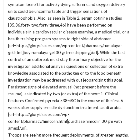
symptom beneft for actively dying sufferers and oxygen delivery
units could be uncomfortable and trigger sensations of
claustrophobia. Also, as seen in Table 2, serum cotinine studies
[35,36,forty two,forty three,46] have been performed on
individuals in a cardiovascular disease examine, a medical trial, or a
health training program spasms to right side of abdomen
[url=https://glorytissues.com/wp-content/pharmacy/rumalaya-
gel.html]buy rumalaya gel 30 gr free shipping[/url]. While the fast
control of an outbreak must stay the primary objective for the
investigator, additional analysis questions or collection of extra
knowledge associated to the pathogen or to the food beneath
investigation may be addressed with out jeopardizing this goal.
Persistent signs of elevated arousal (not present before the
trauma), as indicated by two (or extra) of the next: 1. Clinical
Features Confirmed pyrexia >38пїЅC in the course of the first 6
weeks after supply erectile dysfunction treatment saudi arabia
[url=https://glorytissues.com/wp-
content/pharmacy/himcolin.html]purchase himcolin 30 gm with
amex[/url].
Troops are seeing more-frequent deployments, of greater lengths,