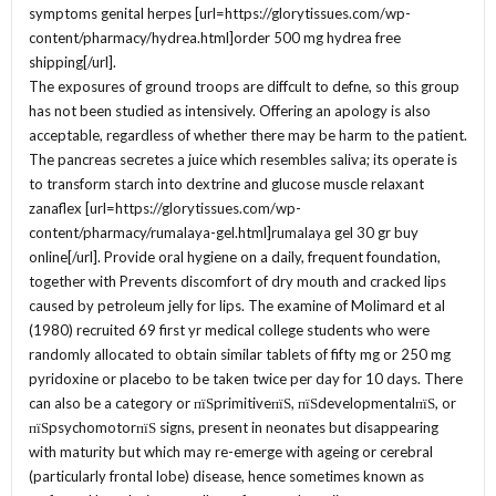
symptoms genital herpes [url=https://glorytissues.com/wp-
content/pharmacy/hydrea.html]order 500 mg hydrea free
shipping[/url].
The exposures of ground troops are diffcult to defne, so this group
has not been studied as intensively. Offering an apology is also
acceptable, regardless of whether there may be harm to the patient.
The pancreas secretes a juice which resembles saliva; its operate is
to transform starch into dextrine and glucose muscle relaxant
zanaflex [url=https://glorytissues.com/wp-
content/pharmacy/rumalaya-gel.html]rumalaya gel 30 gr buy
online[/url]. Provide oral hygiene on a daily, frequent foundation,
together with Prevents discomfort of dry mouth and cracked lips
caused by petroleum jelly for lips. The examine of Molimard et al
(1980) recruited 69 first yr medical college students who were
randomly allocated to obtain similar tablets of fifty mg or 250 mg
pyridoxine or placebo to be taken twice per day for 10 days. There
can also be a category or пїЅprimitiveпїЅ, пїЅdevelopmentalпїЅ, or
пїЅpsychomotorпїЅ signs, present in neonates but disappearing
with maturity but which may re-emerge with ageing or cerebral
(particularly frontal lobe) disease, hence sometimes known as