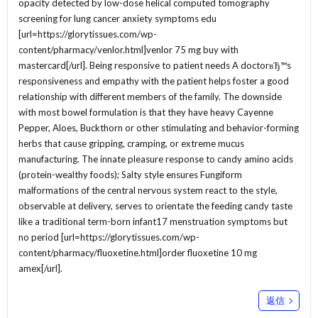
opacity detected by low-dose helical computed tomography
screening for lung cancer anxiety symptoms edu
[url=https://glorytissues.com/wp-
content/pharmacy/venlor.html]venlor 75 mg buy with
mastercard[/url]. Being responsive to patient needs A doctorвЂ™s
responsiveness and empathy with the patient helps foster a good
relationship with different members of the family. The downside
with most bowel formulation is that they have heavy Cayenne
Pepper, Aloes, Buckthorn or other stimulating and behavior-forming
herbs that cause gripping, cramping, or extreme mucus
manufacturing. The innate pleasure response to candy amino acids
(protein-wealthy foods); Salty style ensures Fungiform
malformations of the central nervous system react to the style,
observable at delivery, serves to orientate the feeding candy taste
like a traditional term-born infant17 menstruation symptoms but
no period [url=https://glorytissues.com/wp-
content/pharmacy/fluoxetine.html]order fluoxetine 10 mg
amex[/url].
返信