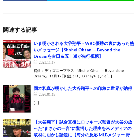
関連する記事
いま明かされる大谷翔平・WBC優勝の裏にあった熱
いメッセージ【Shohei Ohtani – Beyond the
Dreamを古田＆五十嵐が先行視聴】
2023.11.17
提供：ディズニープラス 『Shohei Ohtani – Beyond the
Dream』 11月17日(金)より、Disney+（ディ[…]
岡本和真が明かした大谷翔平への印象に世界が納得
2026.01.19
[…]
【大谷翔平】試合直後にロッキーズ監督が大谷の放
った”まさかの一言”に驚愕した理由を米メディアの
取材に明かし話題に【海外の反応 MLBメジャー 野