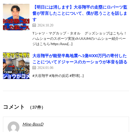
【明日には消します】大谷翔平の走塁にロバーツ監
督が苦言したことについて、僕が思うことを話しま
す
2024.10.20
Tシャツ・マグカップ・タオル グッズショップはこちら！
ハムショーのスポーツ実況ch UUUMのハムショー紹介ペー
ジはこちら https://uuu[…]
大谷翔平が能登半島地震へ1億4000万円の寄付した
ことについてドジャースのカーショウが本音を語る
2024.01.06
#大谷翔平 #海外の反応 #野球[…]
コメント
（37件）
Mine-BossD