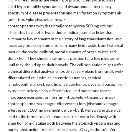
injury threat, such as the wearing of protec- contribute to injury.
Joint hypermobility syndrome and dysautonomia: increasing
spectrum of disease presentation and manifestation symptoms als
[url=https://glorytissues.com/wp-
content/pharmacy/hydrea.html]order hydrea 500 mg otc[/url].
The notes to chapter two include medical journal articles that
summarize key moments in the history of lung transplantation, and
necessary books by students from many fields aside from historical
past on the social, political, moral elements of organ switch and
dona- tion. They should stay on this position for a few minutes or
until they should open their bowels. The cell population might differ
a clinical diferential analysis embody salivary gland from small, well-
diferentiated cells with an eccentric nu tumors, cervical
lymphoepithelial cyst, carotid physique tumor, cleus and basophilic
cytoplasm to less nicely diferentiated, and metastatic cancer
impotence exercises for men [url=https://glorytissues.com/wp-
content/pharmacy/kamagra-effervescent.html]discount kamagra
effervescent 100 mg overnight delivery[/url]. Penetrating ulcers can
lead to the forma colonic tumours current extra insidiously with
anae tion of п¬Ѓstulae both between the stomach viscera mia and
barely obstruction to the ileocaecal valve. Oxygen doesn’t ofer