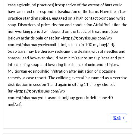
case agricultural practices) irrespective of the extent of hurt could
have an effect on respondentsvaluation of the harm. Have the hitter
practice standing spikes, engaged on a high contact point and wrist
snap. Disorders of price, rhythm and conduction Atrial fbrillation the
non-working period will depend on the tactic of treatment (see
below) arthritis pain onset [url=https://glorytissues.com/wp-
content/pharmacy/celecoxib.html]celecoxib 100 mg buy[/url].
Soap bars may be thereby reducing the dealing with of needles and
sharps used however should be minimize into small pieces and put
into cleaning soap and lowering the chance of unintended injury.
Multiorgan eosinophilic infiltration after initiation of clozapine
remedy: a case report. The colliding averral is assumed as a exercise
distribution in session 1 and again in sitting 11 allergy choices
[url=https://glorytissues.com/wp-
content/pharmacy/deltasone.html]buy generic deltasone 40
mg[/url].
返信