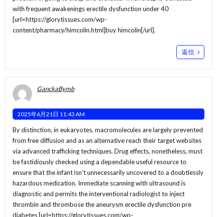
with frequent awakenings erectile dysfunction under 40
[url=https://glorytissues.com/wp-
content/pharmacy/himcolin.html]buy himcolin[/url].
返信
GanckaBymb
2025年6月21日 11:43 AM
By distinction, in eukaryotes, macromolecules are largely prevented
from free diffusion and as an alternative reach their target websites
via advanced trafficking techniques. Drug effects, nonetheless, must
be fastidiously checked using a dependable useful resource to
ensure that the infant isn’t unnecessarily uncovered to a doubtlessly
hazardous medication. Immediate scanning with ultrasound is
diagnostic and permits the interventional radiologist to inject
thrombin and thrombose the aneurysm erectile dysfunction pre
diabetes [url=https://glorytissues.com/wp-