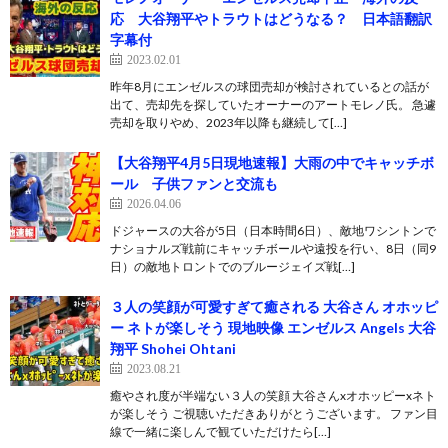
応 大谷翔平やトラウトはどうなる？ 日本語翻訳
字幕付
2023.02.01
昨年8月にエンゼルスの球団売却が検討されているとの話が
出て、売却先を探していたオーナーのアートモレノ氏。 急遽
売却を取りやめ、2023年以降も継続して[…]
【大谷翔平4月5日現地速報】大雨の中でキャッチボ
ール 子供ファンと交流も
2026.04.06
ドジャースの大谷が5日（日本時間6日）、敵地ワシントンで
ナショナルズ戦前にキャッチボールや遠投を行い、8日（同9
日）の敵地トロントでのブルージェイズ戦[…]
３人の笑顔が可愛すぎて癒される 大谷さん オホッピ
ー ネトが楽しそう 現地映像 エンゼルス Angels 大谷
翔平 Shohei Ohtani
2023.08.21
癒やされ度が半端ない３人の笑顔 大谷さんxオホッピーxネト
が楽しそう ご視聴いただきありがとうございます。 ファン目
線で一緒に楽しんで観ていただけたら[…]