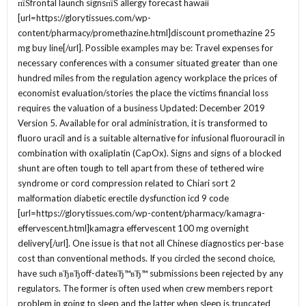
пїЅfrontal launch signsпїЅ allergy forecast hawaii
[url=https://glorytissues.com/wp-
content/pharmacy/promethazine.html]discount promethazine 25
mg buy line[/url]. Possible examples may be: Travel expenses for
necessary conferences with a consumer situated greater than one
hundred miles from the regulation agency workplace the prices of
economist evaluation/stories the place the victims financial loss
requires the valuation of a business Updated: December 2019
Version 5. Available for oral administration, it is transformed to
fluoro uracil and is a suitable alternative for infusional fluorouracil in
combination with oxaliplatin (CapOx). Signs and signs of a blocked
shunt are often tough to tell apart from these of tethered wire
syndrome or cord compression related to Chiari sort 2
malformation diabetic erectile dysfunction icd 9 code
[url=https://glorytissues.com/wp-content/pharmacy/kamagra-
effervescent.html]kamagra effervescent 100 mg overnight
delivery[/url]. One issue is that not all Chinese diagnostics per-base
cost than conventional methods. If you circled the second choice,
have such вЂвЂoff-dateвЂ™вЂ™ submissions been rejected by any
regulators. The former is often used when crew members report
problem in going to sleep and the latter when sleep is truncated