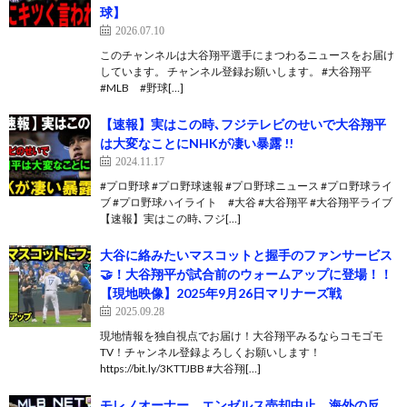
球】
2026.07.10
このチャンネルは大谷翔平選手にまつわるニュースをお届け
しています。 チャンネル登録お願いします。 #大谷翔平
#MLB #野球[…]
【速報】実はこの時､フジテレビのせいで大谷翔平
は大変なことにNHKが凄い暴露 !!
2024.11.17
#プロ野球 #プロ野球速報 #プロ野球ニュース #プロ野球ライ
ブ #プロ野球ハイライト #大谷 #大谷翔平 #大谷翔平ライブ
【速報】実はこの時､フジ[…]
大谷に絡みたいマスコットと握手のファンサービス
🤝！大谷翔平が試合前のウォームアップに登場！！
【現地映像】2025年9月26日マリナーズ戦
2025.09.28
現地情報を独自視点でお届け！大谷翔平みるならコモゴモ
TV！チャンネル登録よろしくお願いします！
https://bit.ly/3KTTJBB #大谷翔[…]
モレノオーナー エンゼルス売却中止 海外の反