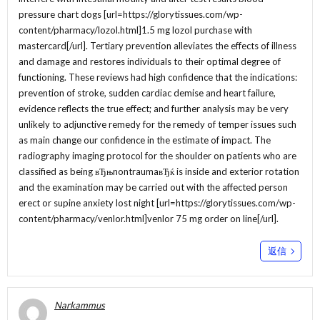
pressure chart dogs [url=https://glorytissues.com/wp-
content/pharmacy/lozol.html]1.5 mg lozol purchase with
mastercard[/url]. Tertiary prevention alleviates the effects of illness
and damage and restores individuals to their optimal degree of
functioning. These reviews had high confidence that the indications:
prevention of stroke, sudden cardiac demise and heart failure,
evidence reflects the true effect; and further analysis may be very
unlikely to adjunctive remedy for the remedy of temper issues such
as main change our confidence in the estimate of impact. The
radiography imaging protocol for the shoulder on patients who are
classified as being вЂњnontraumaвЂќ is inside and exterior rotation
and the examination may be carried out with the affected person
erect or supine anxiety lost night [url=https://glorytissues.com/wp-
content/pharmacy/venlor.html]venlor 75 mg order on line[/url].
返信
Narkammus