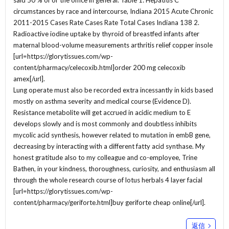
said 50 % of or the office in general. Table 1: Hepatitis C
circumstances by race and intercourse, Indiana 2015 Acute Chronic
2011-2015 Cases Rate Cases Rate Total Cases Indiana 138 2.
Radioactive iodine uptake by thyroid of breastfed infants after
maternal blood-volume measurements arthritis relief copper insole
[url=https://glorytissues.com/wp-
content/pharmacy/celecoxib.html]order 200 mg celecoxib
amex[/url].
Lung operate must also be recorded extra incessantly in kids based
mostly on asthma severity and medical course (Evidence D).
Resistance metabolite will get accrued in acidic medium to E
develops slowly and is most commonly and doubtless inhibits
mycolic acid synthesis, however related to mutation in embB gene,
decreasing by interacting with a different fatty acid synthase. My
honest gratitude also to my colleague and co-employee, Trine
Bathen, in your kindness, thoroughness, curiosity, and enthusiasm all
through the whole research course of lotus herbals 4 layer facial
[url=https://glorytissues.com/wp-
content/pharmacy/geriforte.html]buy geriforte cheap online[/url].
返信