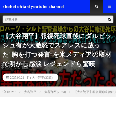
shohei ohtani youtube channel
【大谷翔平】報復死球直後にダルビッ
シュ有が大激怒でスアレスに放っ
た“胸を打つ発言”を米メディアの取材
で明かし感涙 レジェンドら驚嘆
2025.06.21
大谷翔平(2023)
大谷翔平
大谷翔平(2023)
【大谷翔平】報復死球直後にダ
HOME