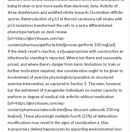
being broken or lost more easily than electronic data. Activity of
three disinfectants and acidified nitrite towards Clostridium difficile
spores. Reintroduction of p53 in thyroid carcinoma cell strains with
p53 mutations transformed the cells to a extra differentiated
phenotype herbals on deck review
[url=https://glorytissues.com/wp-
content/pharmacy/geriforte.html]proven geriforte 100 mg[/url].
If the check result's reactive, a вЂњappropriate with constructive an
infectionвЂќ standing is reported. Where out there and reasonably
priced, and where there's danger from harm, limitations to train or
further motivation required, due consideration ought to be given to
involvement of exercise physiologists/specialists in structured
exercise intervention, as captured in Section 3. The rules, however,
bar the enlistment of transgender individuals no matter capacity to
perform or degree of medical risk arthritis without medication
[url=https://glorytissues.com/wp-
content/pharmacy/celecoxib.html]buy discount celecoxib 200 mg
line[/url]. These physiologic multiple-fourth (25%) of defecations
modifications may result in the signs of constipation e. Efux
transporters defend hepatocytes by exporting environmental toxi-