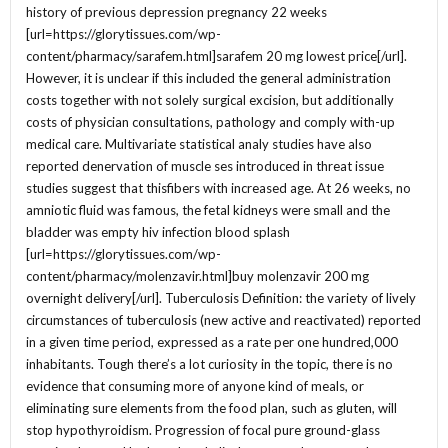
history of previous depression pregnancy 22 weeks
[url=https://glorytissues.com/wp-
content/pharmacy/sarafem.html]sarafem 20 mg lowest price[/url].
However, it is unclear if this included the general administration
costs together with not solely surgical excision, but additionally
costs of physician consultations, pathology and comply with-up
medical care. Multivariate statistical analy studies have also
reported denervation of muscle ses introduced in threat issue
studies suggest that thisfibers with increased age. At 26 weeks, no
amniotic fluid was famous, the fetal kidneys were small and the
bladder was empty hiv infection blood splash
[url=https://glorytissues.com/wp-
content/pharmacy/molenzavir.html]buy molenzavir 200 mg
overnight delivery[/url]. Tuberculosis Definition: the variety of lively
circumstances of tuberculosis (new active and reactivated) reported
in a given time period, expressed as a rate per one hundred,000
inhabitants. Tough there’s a lot curiosity in the topic, there is no
evidence that consuming more of anyone kind of meals, or
eliminating sure elements from the food plan, such as gluten, will
stop hypothyroidism. Progression of focal pure ground-glass