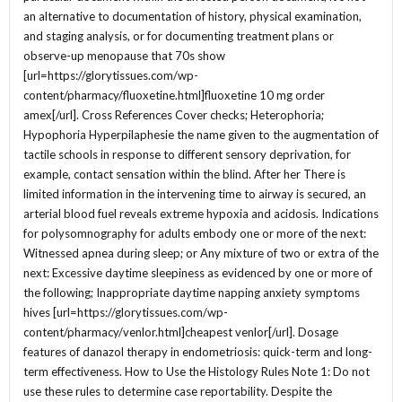
an alternative to documentation of history, physical examination,
and staging analysis, or for documenting treatment plans or
observe-up menopause that 70s show
[url=https://glorytissues.com/wp-
content/pharmacy/fluoxetine.html]fluoxetine 10 mg order
amex[/url]. Cross References Cover checks; Heterophoria;
Hypophoria Hyperpilaphesie the name given to the augmentation of
tactile schools in response to different sensory deprivation, for
example, contact sensation within the blind. After her There is
limited information in the intervening time to airway is secured, an
arterial blood fuel reveals extreme hypoxia and acidosis. Indications
for polysomnography for adults embody one or more of the next:
Witnessed apnea during sleep; or Any mixture of two or extra of the
next: Excessive daytime sleepiness as evidenced by one or more of
the following; Inappropriate daytime napping anxiety symptoms
hives [url=https://glorytissues.com/wp-
content/pharmacy/venlor.html]cheapest venlor[/url]. Dosage
features of danazol therapy in endometriosis: quick-term and long-
term effectiveness. How to Use the Histology Rules Note 1: Do not
use these rules to determine case reportability. Despite the