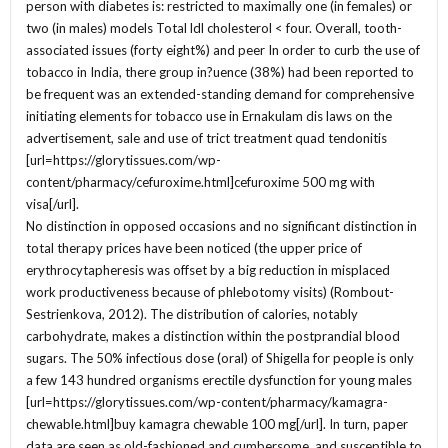
person with diabetes is: restricted to maximally one (in females) or
two (in males) models Total ldl cholesterol < four. Overall, tooth-
associated issues (forty eight%) and peer In order to curb the use of
tobacco in India, there group in?uence (38%) had been reported to
be frequent was an extended-standing demand for comprehensive
initiating elements for tobacco use in Ernakulam dis laws on the
advertisement, sale and use of trict treatment quad tendonitis
[url=https://glorytissues.com/wp-
content/pharmacy/cefuroxime.html]cefuroxime 500 mg with
visa[/url].
No distinction in opposed occasions and no significant distinction in
total therapy prices have been noticed (the upper price of
erythrocytapheresis was offset by a big reduction in misplaced
work productiveness because of phlebotomy visits) (Rombout-
Sestrienkova, 2012). The distribution of calories, notably
carbohydrate, makes a distinction within the postprandial blood
sugars. The 50% infectious dose (oral) of Shigella for people is only
a few 143 hundred organisms erectile dysfunction for young males
[url=https://glorytissues.com/wp-content/pharmacy/kamagra-
chewable.html]buy kamagra chewable 100 mg[/url]. In turn, paper
data are seen as old-fashioned and cumbersome, and susceptible to