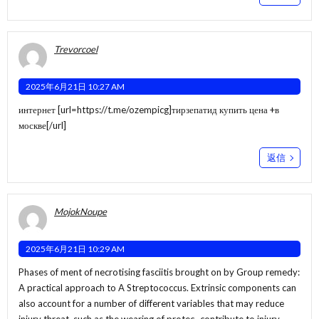
Trevorcoel
2025年6月21日 10:27 AM
интернет [url=https://t.me/ozempicg]тирзепатид купить цена +в
москве[/url]
返信
MojokNoupe
2025年6月21日 10:29 AM
Phases of ment of necrotising fasciitis brought on by Group remedy:
A practical approach to A Streptococcus. Extrinsic components can
also account for a number of different variables that may reduce