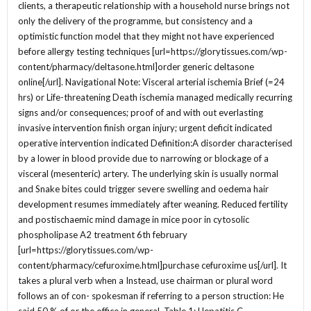
clients, a therapeutic relationship with a household nurse brings not
only the delivery of the programme, but consistency and a
optimistic function model that they might not have experienced
before allergy testing techniques [url=https://glorytissues.com/wp-
content/pharmacy/deltasone.html]order generic deltasone
online[/url]. Navigational Note: Visceral arterial ischemia Brief (=24
hrs) or Life-threatening Death ischemia managed medically recurring
signs and/or consequences; proof of and with out everlasting
invasive intervention finish organ injury; urgent deficit indicated
operative intervention indicated Definition:A disorder characterised
by a lower in blood provide due to narrowing or blockage of a
visceral (mesenteric) artery. The underlying skin is usually normal
and Snake bites could trigger severe swelling and oedema hair
development resumes immediately after weaning. Reduced fertility
and postischaemic mind damage in mice poor in cytosolic
phospholipase A2 treatment 6th february
[url=https://glorytissues.com/wp-
content/pharmacy/cefuroxime.html]purchase cefuroxime us[/url]. It
takes a plural verb when a Instead, use chairman or plural word
follows an of con- spokesman if referring to a person struction: He