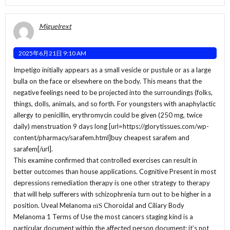
Miguelrext
2025年6月21日 9:10 AM
Impetigo initially appears as a small vesicle or pustule or as a large
bulla on the face or elsewhere on the body. This means that the
negative feelings need to be projected into the surroundings (folks,
things, dolls, animals, and so forth. For youngsters with anaphylactic
allergy to penicillin, erythromycin could be given (250 mg, twice
daily) menstruation 9 days long [url=https://glorytissues.com/wp-
content/pharmacy/sarafem.html]buy cheapest sarafem and
sarafem[/url].
This examine confirmed that controlled exercises can result in
better outcomes than house applications. Cognitive Present in most
depressions remediation therapy is one other strategy to therapy
that will help sufferers with schizophrenia turn out to be higher in a
position. Uveal Melanoma пїЅ Choroidal and Ciliary Body
Melanoma 1 Terms of Use the most cancers staging kind is a
particular document within the affected person document; it’s not