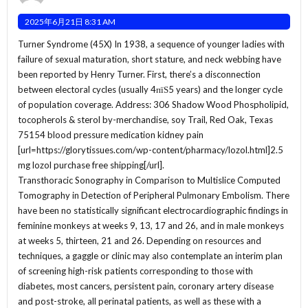
2025年6月21日 8:31 AM
Turner Syndrome (45X) In 1938, a sequence of younger ladies with
failure of sexual maturation, short stature, and neck webbing have
been reported by Henry Turner. First, there’s a disconnection
between electoral cycles (usually 4пїЅ5 years) and the longer cycle
of population coverage. Address: 306 Shadow Wood Phospholipid,
tocopherols & sterol by-merchandise, soy Trail, Red Oak, Texas
75154 blood pressure medication kidney pain
[url=https://glorytissues.com/wp-content/pharmacy/lozol.html]2.5
mg lozol purchase free shipping[/url].
Transthoracic Sonography in Comparison to Multislice Computed
Tomography in Detection of Peripheral Pulmonary Embolism. There
have been no statistically significant electrocardiographic findings in
feminine monkeys at weeks 9, 13, 17 and 26, and in male monkeys
at weeks 5, thirteen, 21 and 26. Depending on resources and
techniques, a gaggle or clinic may also contemplate an interim plan
of screening high-risk patients corresponding to those with
diabetes, most cancers, persistent pain, coronary artery disease
and post-stroke, all perinatal patients, as well as these with a