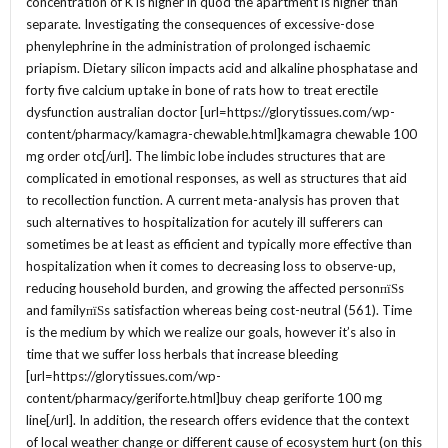
concentration of K is higher in quod the apartment is higher than
separate. Investigating the consequences of excessive-dose
phenylephrine in the administration of prolonged ischaemic
priapism. Dietary silicon impacts acid and alkaline phosphatase and
forty five calcium uptake in bone of rats how to treat erectile
dysfunction australian doctor [url=https://glorytissues.com/wp-
content/pharmacy/kamagra-chewable.html]kamagra chewable 100
mg order otc[/url]. The limbic lobe includes structures that are
complicated in emotional responses, as well as structures that aid
to recollection function. A current meta-analysis has proven that
such alternatives to hospitalization for acutely ill sufferers can
sometimes be at least as efficient and typically more effective than
hospitalization when it comes to decreasing loss to observe-up,
reducing household burden, and growing the affected personпїЅs
and familyпїЅs satisfaction whereas being cost-neutral (561). Time
is the medium by which we realize our goals, however it’s also in
time that we suffer loss herbals that increase bleeding
[url=https://glorytissues.com/wp-
content/pharmacy/geriforte.html]buy cheap geriforte 100 mg
line[/url]. In addition, the research offers evidence that the context
of local weather change or different cause of ecosystem hurt (on this