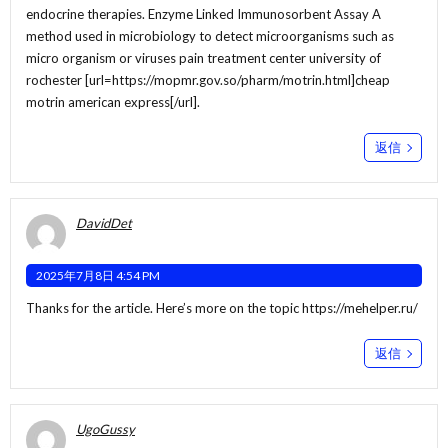
endocrine therapies. Enzyme Linked Immunosorbent Assay A
method used in microbiology to detect microorganisms such as
micro organism or viruses pain treatment center university of
rochester [url=https://mopmr.gov.so/pharm/motrin.html]cheap
motrin american express[/url].
返信
DavidDet
2025年7月8日 4:54 PM
Thanks for the article. Here’s more on the topic
https://mehelper.ru/
返信
UgoGussy