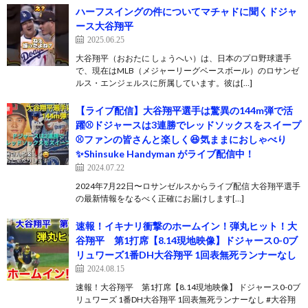
ハーフスイングの件についてマチャドに聞くドジャ
ース大谷翔平
2025.06.25
大谷翔平（おおたに しょうへい）は、日本のプロ野球選手
で、現在はMLB（メジャーリーグベースボール）のロサンゼ
ルス・エンジェルスに所属しています。彼は[…]
【ライブ配信】大谷翔平選手は驚異の144m弾で活
躍⚾️ドジャースは3連勝でレッドソックスをスイープ
⚾️ファンの皆さんと楽しく😆気ままにおしゃべり
✨Shinsuke Handyman がライブ配信中！
2024.07.22
2024年7月22日〜ロサンゼルスからライブ配信 大谷翔平選手
の最新情報をなるべく正確にお届けします[…]
速報！イキナリ衝撃のホームイン！弾丸ヒット！大
谷翔平 第1打席【8.14現地映像】ドジャース0-0ブ
リュワーズ1番DH大谷翔平 1回表無死ランナーなし
2024.08.15
速報！大谷翔平 第1打席【8.14現地映像】 ドジャース0-0ブ
リュワーズ 1番DH大谷翔平 1回表無死ランナーなし #大谷翔