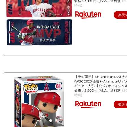
価格：5,150円（税込、送料別)
(2
時点)
楽天
【予約商品】 SHOHEI OHTANI 
(WBC 2023 優勝 ) - Alternate Unif
ギュア・人形 【公式 / オフィシャ
価格：2,500円（税込、送料別)
(2
時点)
楽天