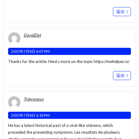
返信
DavidDet
2025年7月8日 6:07 PM
Thanks for the article. Here’s more on the topic
https://mehelper.ru/
返信
Tyleranova
2025年7月8日 6:18 PM
He has a latest historical past of a viral-like sickness, which
preceded the presenting symptoms. Les resultats de plusieurs