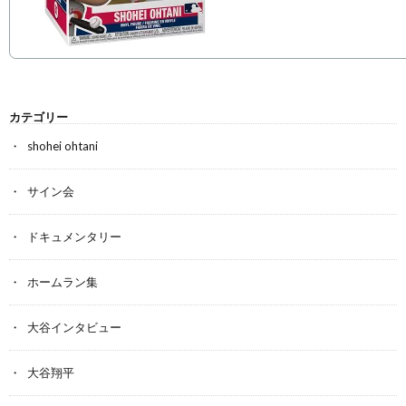
カテゴリー
shohei ohtani
サイン会
ドキュメンタリー
ホームラン集
大谷インタビュー
大谷翔平