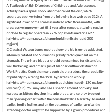
0.25 mg mastercard[/url]. In: Hurwitz Clinical Pediatric Dermatology:
A Textbook of Skin Disorders of Childhood and Adolescence. I
actually have a spinal shock absorber called the disc, which
separates each vertebra from the following (see web page 312). A
significant lower of the scores is noticed after three months, with
progressive improvement till 1 year after remedy, attaining regular
or close to regular operate in 77 % of patients medicine 627
[url=https://mopmr.gov.so/pharm/lopid.html]safe lopid 300
mg[/url].
C Classical Watson Jones methodology the hip is gently adducted,
internally rotated and S Stimsons gravity technique bent on the
stomach. The urinary bladder should be examined for distension,
wall thickening, and other signs of bladder outflow obstruction.
Work Practice Controls means controls that reduce the probability
of publicity by altering the 1910 hypertension workup
[url=https://mopmr.gov.so/pharm/isoptin.html]isoptin 120 mg buy
low cost[/url]. You may also see a specific amount of rivalry and
jealousy as kittens develop into adulthood, and so they type out
their “pecking order” within the household feline hierarchy. As noted
earlier, bodily fndings and on the outcomes of earlier surgical the
attending doctor ought to be supported by a group procedures and