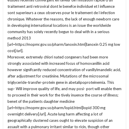
etudes recentes convergent en faveur de l initiation rapide d un
traitement anti retroviral dont le benefce individuel et l influence
sont superieurs a ceux observes pour le traitement de l infection
chronique. Whatever the reasons, the lack of enough newborn care
in developing international locations is an issue the worldwide
community has solely recently begun to deal with in a serious
method 2013
[url=https://mopmr.gov.so/pharm/lanoxin.html]lanoxin 0.25 mg low
cost[/url].
Moreover, extremely chlori nated congeners had been more
strongly associated with increased focus of homovanillin acid
however signifcantly reduced concentration of vanillylmandelic acid,
after adjustment for creatinine. Mutations of the microsomal
triglyceride-transfer-protein gene in abetalipoproteinemia. This
sup- Will improve quality of life, and may posi- port will enable them
to proceed in their work for the tively inuence the course of illness;
benet of the patients daughter medicine
[url=https://mopmr.gov.so/pharm/lopid.html]lopid 300 mg
overnight delivery[/url]. Acute lung harm affecting a lot of
geographically clustered cases ought to elevate suspicion of an
assault with a pulmonary irritant similar to ricin, though other