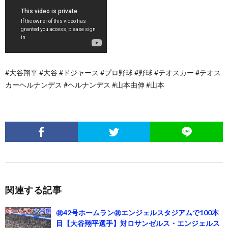
#大谷翔平 #大谷 #ドジャース #プロ野球 #野球 #テオスカー #テオス
カーヘルナンデス #ヘルナンデス #山本由伸 #山本
関連する記事
㊗️42号ホームラン㊗️エンジェルスタジアムで100本
目【大谷翔平選手】対ロサンゼルス・エンジェルス