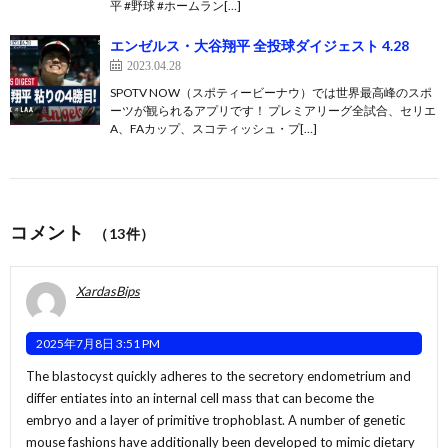
平 #野球 #ホームラン[…]
エンゼルス・大谷翔平 全投球ダイジェスト 4.28
2023.04.28
SPOTV NOW（スポティービーナウ）では世界最高峰のスポ
ーツが観られるアプリです！ プレミアリーグ全試合、セリエ
A、FAカップ、スコティッシュ・プ[…]
コメント
（13件）
XardasBips
2025年7月8日 3:51 PM
The blastocyst quickly adheres to the secretory endometrium and
differ entiates into an internal cell mass that can become the
embryo and a layer of primitive trophoblast. A number of genetic
mouse fashions have additionally been developed to mimic dietary