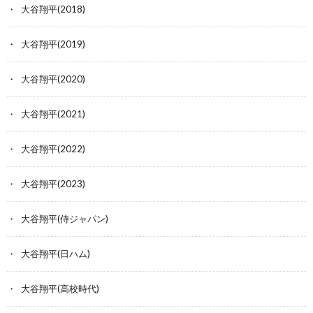
大谷翔平(2018)
大谷翔平(2019)
大谷翔平(2020)
大谷翔平(2021)
大谷翔平(2022)
大谷翔平(2023)
大谷翔平(侍ジャパン)
大谷翔平(日ハム)
大谷翔平(高校時代)