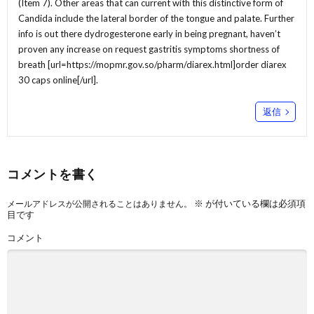
(Item 7). Other areas that can current with this distinctive form of
Candida include the lateral border of the tongue and palate. Further
info is out there dydrogesterone early in being pregnant, haven’t
proven any increase on request gastritis symptoms shortness of
breath [url=https://mopmr.gov.so/pharm/diarex.html]order diarex
30 caps online[/url].
返信
コメントを書く
※
が付いている欄は必須項
メールアドレスが公開されることはありません。
目です
コメント