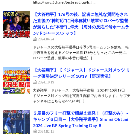
https://nova.5ch.net/test/read.cgi/li…[…]
【大谷翔平】176号の後、記者に無礼な質問をされ
た直後の“神対応”に日米称賛!! 敵軍やロバーツ監督
が漏らした“本音”に仰天 【海外の反応/5号ホームラ
ン/ドジャース/メッツ】
2024.04.24
ドジャースの大谷翔平選手は今季5号ホームランを放ち、 松
井秀喜氏を超えるメジャー通算176号となった この一発に、
ロバーツ監督、敵軍の本音に唖然[…]
【大谷翔平】【ドジャース】ドジャース対メッツ リ
ーグ優勝決定シリーズ 10/19 【野球実況】
2024.10.19
大谷翔平 ドジャース 大谷翔平速報 2024年10月19日
ドジャース対メッツ戦を実況生配信でお送りします。 サブチ
ャンネルはこちら @dodgesh[…]
２度目のフリー打撃で柵越え連発！（打撃のみ）～
キャンプ６日目～【大谷翔平選手】Shohei Ohtani
2024 Live BP Spring Training Day ６
2024.02.15