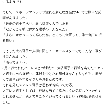
いるようです。
そして、スポーツマンシップ溢れる新たな逸話にSNSでは様々な反
響がありました。
「最高の選手であり、最も謙虚な人でもある」
「だからこそ彼は偉大な選手の一人なんだ」
「まさにオオタニって感じだね。とても礼儀正しく、唯一無二の振
る舞い」
そうした大谷選手の人柄に関して、オールスターでもこんな一幕が
注目されました。
「痛ってぇぇ〜」
6月に行われたパドレスとの対戦で、大谷選手に四球を当てたスアレ
ス選手に自ら近寄り、死球を受けた右肩付近をさすりながら、痛が
って泣き顔をするイジリを見せたのです。
それを見たスアレス選手は思わず苦笑いで対応。
スアレス選手としては、死球を当てて絡みにくい気持ちだったかも
しれませんが、あえてそこをイジってくれるという神対応を見せま
した。