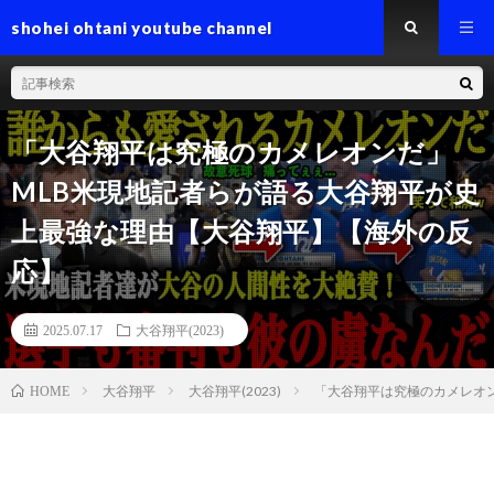
shohei ohtani youtube channel
「大谷翔平は究極のカメレオンだ」
MLB米現地記者らが語る大谷翔平が史
上最強な理由【大谷翔平】【海外の反
応】
2025.07.17
大谷翔平(2023)
大谷翔平
大谷翔平(2023)
「大谷翔平は究極のカメレオ
HOME