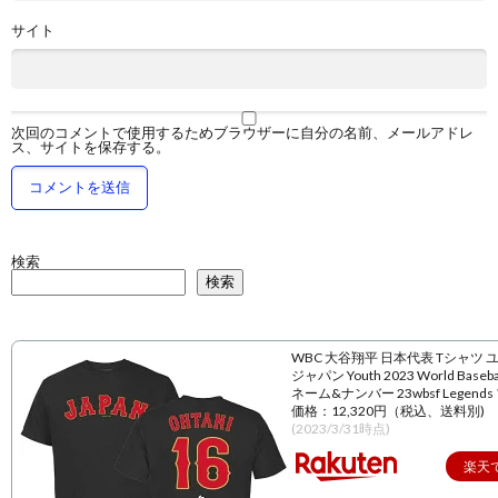
サイト
次回のコメントで使用するためブラウザーに自分の名前、メールアドレ
ス、サイトを保存する。
検索
検索
WBC 大谷翔平 日本代表 Tシャツ 
ジャパン Youth 2023 World Baseball
ネーム&ナンバー 23wbsf Legend
価格：12,320円（税込、送料別)
(2023/3/31時点)
楽天