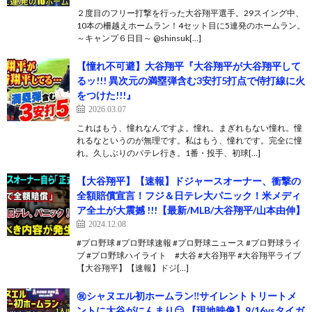
２度目のフリー打撃を行った大谷翔平選手。29スイング中、
10本の柵越えホームラン！4セット目に5連発のホームラン。
～キャンプ６日目～ @shinsuk[…]
【憧れ不可避】大谷翔平『大谷翔平が大谷翔平して
るッ!!! 異次元の満塁弾含む3安打5打点で侍打線に火
をつけた!!!』
2026.03.07
これはもう、憧れなんですよ。憧れ。まぎれもない憧れ。憧
れるなというのが無理です。私はもう、憧れです。完全に憧
れ。久しぶりのパテレ行き。1番・投手、初球[…]
【大谷翔平】【速報】ドジャースオーナー、衝撃の
全額賠償宣言！フジ＆日テレ大パニック！米メディ
ア全土が大震撼 !!!【最新/MLB/大谷翔平/山本由伸】
2024.12.08
#プロ野球 #プロ野球速報 #プロ野球ニュース #プロ野球ライ
ブ #プロ野球ハイライト #大谷 #大谷翔平 #大谷翔平ライブ
【大谷翔平】【速報】ドジ[…]
㊗️シャヌエル初ホームラン‼️サイレントトリートメ
ントに大谷がにんまり😏 【現地映像】9/16vsタイガ