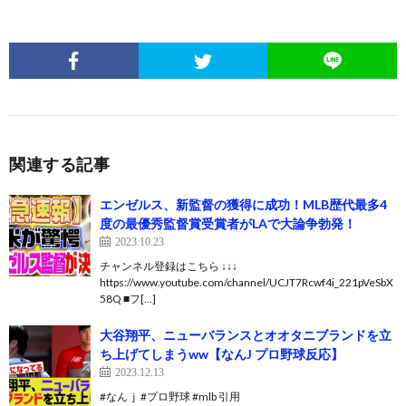
関連する記事
エンゼルス、新監督の獲得に成功！MLB歴代最多4
度の最優秀監督賞受賞者がLAで大論争勃発！
2023.10.23
チャンネル登録はこちら ↓↓↓
https://www.youtube.com/channel/UCJT7Rcwf4i_221pVeSbX
58Q ■フ[…]
大谷翔平、ニューバランスとオオタニブランドを立
ち上げてしまうww【なんJ プロ野球反応】
2023.12.13
#なんｊ #プロ野球 #mlb 引用