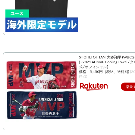
SHOHEI OHTANI 大谷翔平 (WBC 
) - 2021 AL MVP Cooling Towel 
式 / オフィシャル】
価格：5,150円（税込、送料別)
(2
時点)
楽天