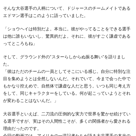
そんな大谷選手の人柄について、ドジャースのチームメイトである
エドマン選手はこのように語っていました。
「ショウヘイは特別だよ。本当に。彼がやってることをできる選手
は他に誰もいないし、驚異的だよ。それに、彼がすごく謙虚である
ってところもね」
そして、グラウンド外の“スターらしからぬ振る舞い”を語りまし
た。
「彼はただのチームの一員としてそこにいる感じ。自分に特別な注
目を集めようとは全然しないんだ。それでいて、今まで会った中で
もかなり控えめで、自然体で謙虚な人だと思う。いつも同じ考え方
をして、同じキャラクターをしている。何が起こっていようとそれ
が変わることはないんだ。」
大谷選手といえば、二刀流の圧倒的な実力で世界を驚かせ続けてい
る選手ですが、実はその人間性こそが、多くの関係者から愛される
理由だったのです。
今回の動画では、アメリカの一流記者たちが語る大谷選手の本当の