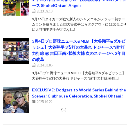
ース ShoheiOhtani Angels
2023.09.18
9月16日タイガース戦で新人のシャヌエルがメジャー初ホー
ムランを放ちました🙌大谷選手はらダグアウトに12試合ぶり
に大谷翔平選手が元気な[…]
3月4日プロ野球ニュース&MLB 【大谷翔平&ダルビ
ッシュ】大谷翔平 3安打の大暴れ ドジャース“超”打
力打線 ㊗️ 吉田正尚×松坂大輔 次のステージへ 2年目
の改革
2024.03.05
3月4日プロ野球ニュース&MLB 【大谷翔平&ダルビッシュ】
大谷翔平 3安打の大暴れ ドジャース“超”打力打線 ㊗&[…]
EXCLUSIVE: Dodgers to World Series Behind the
Scenes! Clubhouse Celebration, Shohei Ohtani!
2025.10.22
——————————̵[…]