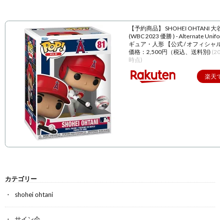
【予約商品】 SHOHEI OHTANI 
(WBC 2023 優勝 ) - Alternate Unif
ギュア・人形 【公式 / オフィシャ
価格：2,500円（税込、送料別)
(2
時点)
楽天
カテゴリー
shohei ohtani
サイン会