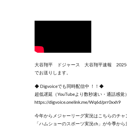
大谷翔平 ドジャース 大谷翔平速報 202
でお送りします。
◆ Digvoiceでも同時配信中 ！！◆
超低遅延（YouTubeより数秒速い・通話感
https://digvoice.onelink.me/Wq6d/prr0xxh9
今年からメジャーリーグ実況はこちらのチャ
「ハムショーのスポーツ実況ch」が今季か