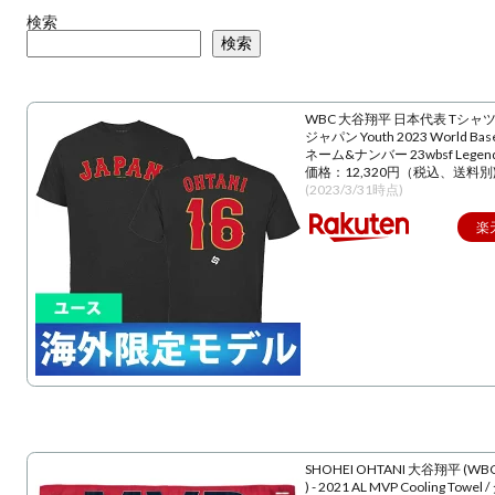
検索
検索
WBC 大谷翔平 日本代表 Tシャツ
ジャパン Youth 2023 World Baseba
ネーム&ナンバー 23wbsf Lege
価格：12,320円（税込、送料別
(2023/3/31時点)
楽
SHOHEI OHTANI 大谷翔平 (WBC
) - 2021 AL MVP Cooling Towe