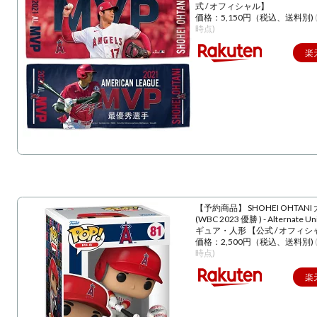
式 / オフィシャル】
価格：5,150円（税込、送料別)
時点)
楽
【予約商品】 SHOHEI OHTANI
(WBC 2023 優勝 ) - Alternate U
ギュア・人形 【公式 / オフィシ
価格：2,500円（税込、送料別)
時点)
楽