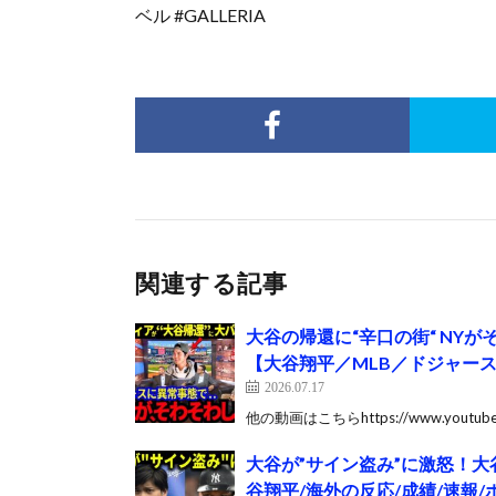
ベル #GALLERIA
関連する記事
大谷の帰還に“辛口の街“ NY
【大谷翔平／MLB／ドジャー
2026.07.17
他の動画はこちらhttps://www.youtube
大谷が”サイン盗み”に激怒！大
谷翔平/海外の反応/成績/速報