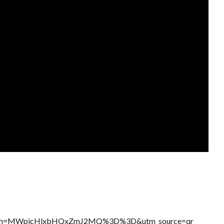
23?igsh=MWpjcHlxbHQxZmJ2MQ%3D%3D&utm_source=qr