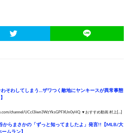
がそわそわしてしまう…ザワつく敵地にヤンキースが異常事態
ス】
.com/channel/UCcI3iwn3WzYksGPFXUn0yHQ ▼おすすめ動画 村上[…]
谷からまさかの「ずっと知ってましたよ」発言!!【MLB/大
/ホームラン】